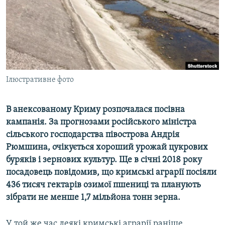
ВІДЕОУРОКИ «ELIFBE»
Русский
СВІДЧЕННЯ ОКУПАЦІЇ
Qırımtatar
УКРАЇНСЬКА ПРОБЛЕМА КРИМУ
ДОЛУЧАЙСЯ!
ІНФОГРАФІКА
Ілюстративне фото
В анексованому Криму розпочалася посівна
Усі сайти RFE/RL
кампанія. За прогнозами російського міністра
сільського господарства півострова Андрія
Рюмшина, очікується хороший урожай цукрових
буряків і зернових культур. Ще в січні 2018 року
посадовець повідомив, що кримські аграрії посіяли
436 тисяч гектарів озимої пшениці та планують
зібрати не менше 1,7 мільйона тонн зерна.
У той же час деякі кримські аграрії раніше