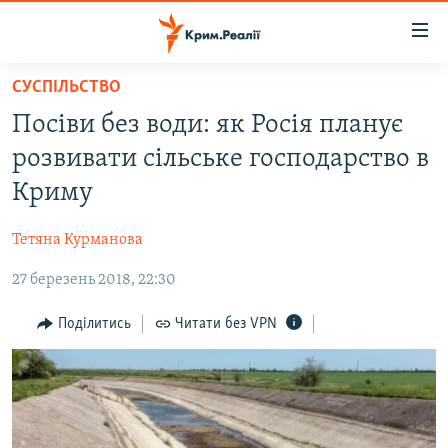
Доступність
посилання
Перейти
СУСПІЛЬСТВО
до
НОВИНИ
Посіви без води: як Росія планує
основного
ВОДА.КРИМ
матеріалу
розвивати сільське господарство в
ВІДЕО ТА ФОТО
Перейти
Криму
до
ПОЛІТИКА
основної
Тетяна Курманова
БЛОГИ
навігації
Перейти
27 березень 2018, 22:30
ПОГЛЯД
до
ІНТЕРВ'Ю
Поділитись
Читати без VPN
пошуку
ВСЕ ЗА ДЕНЬ
СПЕЦПРОЕКТИ
ЯК ОБІЙТИ БЛОКУВАННЯ
ДЕПОРТАЦІЯ