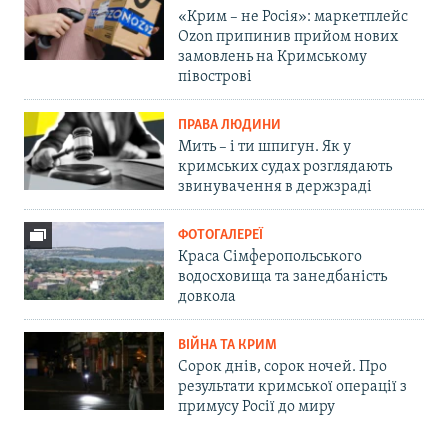
«Крим – не Росія»: маркетплейс
Ozon припинив прийом нових
замовлень на Кримському
півострові
ПРАВА ЛЮДИНИ
Мить – і ти шпигун. Як у
кримських судах розглядають
звинувачення в держзраді
ФОТОГАЛЕРЕЇ
Краса Сімферопольського
водосховища та занедбаність
довкола
ВІЙНА ТА КРИМ
Сорок днів, сорок ночей. Про
результати кримської операції з
примусу Росії до миру