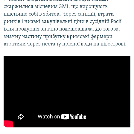
скаржилися місцевим ЗМІ, що вирощують
пшеницю собі в збиток. Через санкції, втрати
ринків і низькі закупівельні ціни в сусідній Росії
їхня продукція значно подешевшала. До того ж,
значну частину прибутку кримські фермери
втратили через нестачу прісної води на півострові.