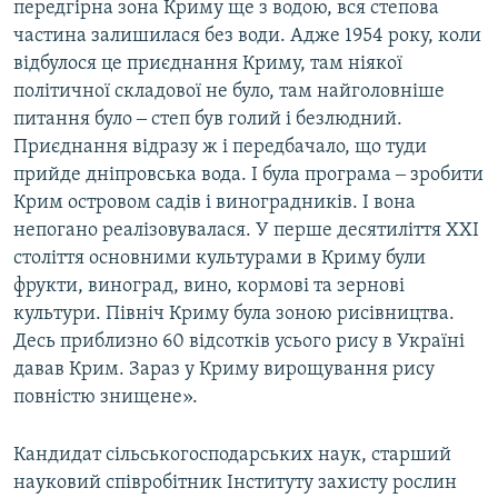
передгірна зона Криму ще з водою, вся степова
частина залишилася без води. Адже 1954 року, коли
відбулося це приєднання Криму, там ніякої
політичної складової не було, там найголовніше
питання було ‒ степ був голий і безлюдний.
Приєднання відразу ж і передбачало, що туди
прийде дніпровська вода. І була програма ‒ зробити
Крим островом садів і виноградників. І вона
непогано реалізовувалася. У перше десятиліття ХХI
століття основними культурами в Криму були
фрукти, виноград, вино, кормові та зернові
культури. Північ Криму була зоною рисівництва.
Десь приблизно 60 відсотків усього рису в Україні
давав Крим. Зараз у Криму вирощування рису
повністю знищене».
Кандидат сільськогосподарських наук, старший
науковий співробітник Інституту захисту рослин