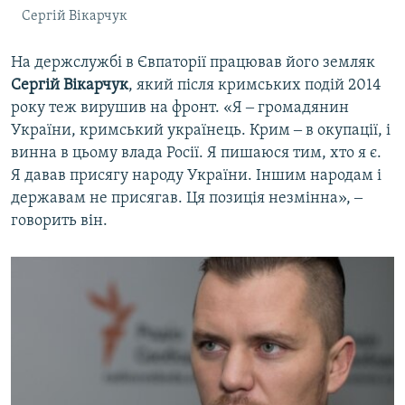
Сергій Вікарчук
На держслужбі в Євпаторії працював його земляк
Сергій Вікарчук
, який після кримських подій 2014
року теж вирушив на фронт. «Я ‒ громадянин
України, кримський українець. Крим ‒ в окупації, і
винна в цьому влада Росії. Я пишаюся тим, хто я є.
Я давав присягу народу України. Іншим народам і
державам не присягав. Ця позиція незмінна», ‒
говорить він.