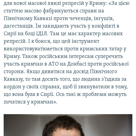
для нової масової хвилі репресій у Криму: «За цією
статтею масово фабрикуються справи на
Північному Кавказі проти чеченців, інгушів,
дагестанців. Їм закидають участь у конфлікті в
Сирії на боці ІДІЛ. Там це має характер масових
репресій. І я боюся, що цей інструмент
використовуватиметься проти кримських татар у
Криму. Також російським інтересам суперечить
участь кримчан в АТО на Донбасі проти російської
сторони. Якщо дивитися на досвід Північного
Кавказу, то там досить того, що людина з'їздила за
кордон у своїх справах, щоб її звинуватили в тому,
що вона була в Сирії. Ось такі ж проблеми можуть
початися у кримчан».