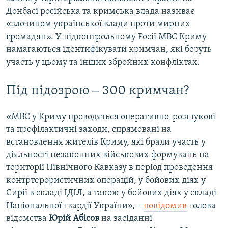
Донбасі російська та кримська влада називає
«злочином української влади проти мирних
громадян». У підконтрольному Росії МВС Криму
намагаються ідентифікувати кримчан, які беруть
участь у цьому та інших збройних конфліктах.
Під підозрою ‒ 300 кримчан?
«МВС у Криму проводяться оперативно-розшукові
та профілактичні заходи, спрямовані на
встановлення жителів Криму, які брали участь у
діяльності незаконних військових формувань на
території Північного Кавказу в період проведення
контртерористичних операцій, у бойових діях у
Сирії в складі ІДІЛ, а також у бойових діях у складі
Національної гвардії України», ‒
повідомив
голова
відомства
Юрій Абісов
на засіданні