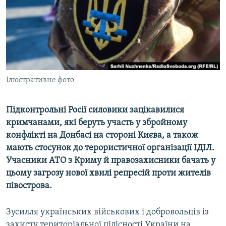
ВІДЕОУРОКИ «ELIFBE»
Русский
СВІДЧЕННЯ ОКУПАЦІЇ
Qırımtatar
УКРАЇНСЬКА ПРОБЛЕМА КРИМУ
ДОЛУЧАЙСЯ!
ІНФОГРАФІКА
Ілюстративне фото
Підконтрольні Росії силовики зацікавилися
Усі сайти RFE/RL
кримчанами, які беруть участь у збройному
конфлікті на Донбасі на стороні Києва, а також
мають стосунок до терористичної організації ІДІЛ.
Учасники АТО з Криму й правозахисники бачать у
цьому загрозу нової хвилі репресій проти жителів
півострова.
Зусилля українських військових і добровольців із
захисту територіальної цілісності України на