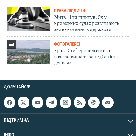
ПРАВА ЛЮДИНИ
Мить – і ти шпигун. Як у
кримських судах розглядають
звинувачення в держзраді
ФОТОГАЛЕРЕЇ
Краса Сімферопольського
водосховища та занедбаність
довкола
ДОЛУЧАЙСЯ!
ПІДТРИМКА
ІНФО