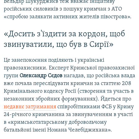
Вельдар Шукурджиєв теж вважає ініціативу
російських силовиків з пошуку кримчан з АТО
«спробою залякати активних жителів півострова».
«Досить з'їздити за кордон, щоб
звинуватили, що був в Сирії»
Це занепокоєння поділяють і українські
правозахисники. Експерт Кримської правозахисної
групи
Олександр Сєдов
нагадав, що російська влада
вже почала переслідувати кримчан за статтею 208
Кримінального кодексу Росії (створення та участь в
незаконних збройних формуваннях). Йдеться про
недавнє затримання
співробітниками ФСБ у Криму
24-річного кримчанина за звинуваченням в участі
в «кримськотатарському добровольчому
батальйоні імені Номана Челебіджихана».