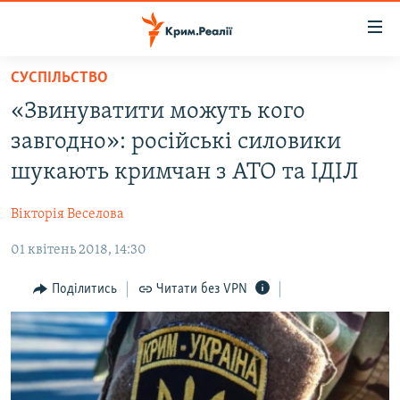
Доступність
посилання
Перейти
СУСПІЛЬСТВО
до
НОВИНИ
«Звинуватити можуть кого
основного
ВОДА.КРИМ
матеріалу
завгодно»: російські силовики
ВІДЕО ТА ФОТО
Перейти
шукають кримчан з АТО та ІДІЛ
до
ПОЛІТИКА
основної
Вікторія Веселова
БЛОГИ
навігації
Перейти
01 квітень 2018, 14:30
ПОГЛЯД
до
ІНТЕРВ'Ю
Поділитись
Читати без VPN
пошуку
ВСЕ ЗА ДЕНЬ
СПЕЦПРОЕКТИ
ЯК ОБІЙТИ БЛОКУВАННЯ
ДЕПОРТАЦІЯ