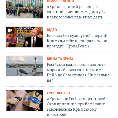
ПРАВА ЛЮДИНИ
«Крим – єдиний регіон, де
українці – меншість»: дискусія
навколо нової пам'ятної дати
ВІДЕО
Блокада без сухопутної операції:
Крим сам себе не заправить і не
прогодує | Крим.Реалії
ВІЙНА ТА КРИМ
Російська влада обіцяє закрити
морський шлях українським
БпЛА до Севастополя. Чи реально
це?
СУСПІЛЬСТВО
«Крим – не Росія»: маркетплейс
Ozon припинив прийом нових
замовлень на Кримському
півострові