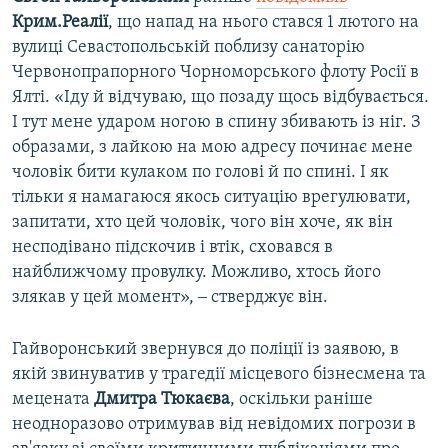
Крим.Реалії
, що напад на нього стався 1 лютого на
вулиці Севастопольській поблизу санаторію
Червонопрапорного Чорноморського флоту Росії в
Ялті. «Іду й відчуваю, що позаду щось відбувається.
І тут мене ударом ногою в спину збивають із ніг. З
образами, з лайкою на мою адресу починає мене
чоловік бити кулаком по голові й по спині. І як
тільки я намагаюся якось ситуацію врегулювати,
запитати, хто цей чоловік, чого він хоче, як він
несподівано підскочив і втік, сховався в
найближчому провулку. Можливо, хтось його
злякав у цей момент», ‒ стверджує він.
Гайворонський звернувся до поліції із заявою, в
якій звинуватив у трагедії місцевого бізнесмена та
мецената
Дмитра Тюкаєва
, оскільки раніше
неодноразово отримував від невідомих погрози в