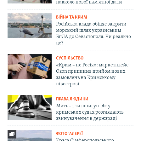
навколо нової пам'ятної дати
ВІЙНА ТА КРИМ
Російська влада обіцяє закрити
морський шлях українським
БпЛА до Севастополя. Чи реально
це?
СУСПІЛЬСТВО
«Крим – не Росія»: маркетплейс
Ozon припинив прийом нових
замовлень на Кримському
півострові
ПРАВА ЛЮДИНИ
Мить – і ти шпигун. Як у
кримських судах розглядають
звинувачення в держзраді
ФОТОГАЛЕРЕЇ
Краса Сімферопольського