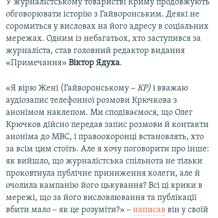
У журналістському товаристві Криму продовжують
обговорювати історію з Гайворонським. Деякі не
соромиться у висловах на його адресу в соціальних
мережах. Одним із небагатьох, хто заступився за
журналіста, став головний редактор видання
«Примечания»
Віктор Ядуха
.
«Я вірю Жені (Гайворонському ‒
КР)
і вважаю
аудіозапис телефонної розмови Крючкова з
анонімом наклепом. Ми сподіваємося, що Олег
Крючков дійсно передав запис розмови й контакти
аноніма до МВС, і правоохоронці встановлять, хто
за всім цим стоїть. Але я хочу поговорити про інше:
як вийшло, що журналістська спільнота не тільки
проковтнула публічне приниження колеги, але й
очолила кампанію його цькування? Всі ці крики в
мережі, що за його висловлювання та публікації
вбити мало ‒ як це розуміти?» ‒
написав
він у своїй