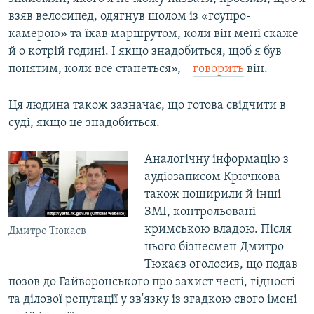
взяв велосипед, одягнув шолом із «гоупро-
камерою» та їхав маршрутом, коли він мені скаже
й о котрій годині. І якщо знадобиться, щоб я був
понятим, коли все станеться», ‒
говорить
він.
Ця людина також зазначає, що готова свідчити в
суді, якщо це знадобиться.
Аналогічну інформацію з
аудіозаписом Крючкова
також поширили й інші
ЗМІ, контрольовані
кримською владою. Після
Дмитро Тюкаєв
цього бізнесмен Дмитро
Тюкаєв оголосив, що подав
позов до Гайворонського про захист честі, гідності
та ділової репутації у зв'язку із згадкою свого імені