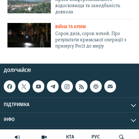
водосховища та занедбаність
довкола
ВІЙНА ТА КРИМ
Сорок днів, сорок ночей. Про
результати кримської операції з
примусу Росії до миру
ДОЛУЧАЙСЯ!
ПІДТРИМКА
ІНФО
© Крим.Реалії, 2026 | Усі права застережено.
КТА
РУС