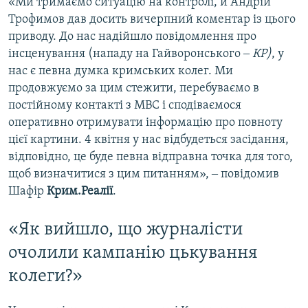
«Ми тримаємо ситуацію на контролі, й Андрій
Трофимов дав досить вичерпний коментар із цього
приводу. До нас надійшло повідомлення про
інсценування (нападу на Гайворонського ‒
КР)
, у
нас є певна думка кримських колег. Ми
продовжуємо за цим стежити, перебуваємо в
постійному контакті з МВС і сподіваємося
оперативно отримувати інформацію про повноту
цієї картини. 4 квітня у нас відбудеться засідання,
відповідно, це буде певна відправна точка для того,
щоб визначитися з цим питанням», ‒ повідомив
Шафір
Крим.Реалії
.
«Як вийшло, що журналісти
очолили кампанію цькування
колеги?»