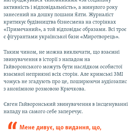
нагороджувався чиновниками «за соціальну
активність і відповідальність», а минулого року
занесений на дошку пошани Ялти. Журналіст
критикує будівництва бізнесмена на сторінках
«Примечаний», а той відповідає образами. Всі троє
є фігурантами української бази «Миротворець».
Таким чином, не можна виключати, що взаємні
звинувачення в історії з нападом на
Гайворонського можуть бути наслідком особистої
взаємної неприязні всіх сторін. Але кримські ЗМІ
чомусь не згадують про це, поширюючи аудіозапис
з анонімною розмовою Крючкова.
Євген Гайворонський звинувачення в інсценуванні
нападу на самого себе заперечує.
Мене дивує, що видання, що,