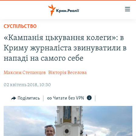
Доступність
посилання
Перейти
СУСПІЛЬСТВО
до
НОВИНИ
«Кампанія цькування колеги»: в
основного
ВОДА.КРИМ
матеріалу
Криму журналіста звинуватили в
ВІДЕО ТА ФОТО
Перейти
нападі на самого себе
до
ПОЛІТИКА
основної
Максим Степанцов
Вікторія Веселова
БЛОГИ
навігації
Перейти
02 квітень 2018, 10:30
ПОГЛЯД
до
ІНТЕРВ'Ю
Поділитись
Читати без VPN
пошуку
ВСЕ ЗА ДЕНЬ
СПЕЦПРОЕКТИ
ЯК ОБІЙТИ БЛОКУВАННЯ
ДЕПОРТАЦІЯ