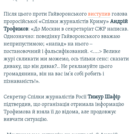
Після цього проти Гайворонського
виступив
голова
проросійської «Спілки журналістів Криму»
Андрій
Трофимов
: «До Москви в секретаріат СЖР написав.
Однозначно: поведінку Гайворонського вважаю
неприпустимою; «напад» на нього ‒
постановочний і фальсифікований. <....> Велике
журі скликати ми можемо, ось тільки сенс: сказати
диваку, що він дивак?.. Не рекламуйте цього
громадянина, він на вас ім'я собі робить і
пізнаваність!».
Секретар Спілки журналістів Росії
Тимур Шафір
підтвердив, що організація отримала інформацію
Трофимова й взяла її до відома, але продовжує
вивчати ситуацію.