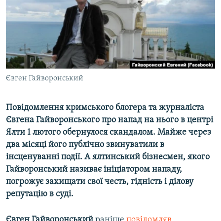
ВІДЕОУРОКИ «ELIFBE»
Русский
СВІДЧЕННЯ ОКУПАЦІЇ
Qırımtatar
УКРАЇНСЬКА ПРОБЛЕМА КРИМУ
ДОЛУЧАЙСЯ!
ІНФОГРАФІКА
Євген Гайворонський
Повідомлення кримського блогера та журналіста
Усі сайти RFE/RL
Євгена Гайворонського про напад на нього в центрі
Ялти 1 лютого обернулося скандалом. Майже через
два місяці його публічно звинуватили в
інсценуванні події. А ялтинський бізнесмен, якого
Гайворонський називає ініціатором нападу,
погрожує захищати свої честь, гідність і ділову
репутацію в суді.
Євген Гайворонський
раніше
повідомляв