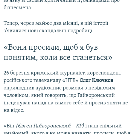
зв'язку зі своїми критичними публікаціями про
бізнесмена.
Тепер, через майже два місяці, в цій історії
з'явилися нові скандальні подробиці.
«Вони просили, щоб я був
понятим, коли все станеться»
26 березня кримський журналіст, кореспондент
російського телеканалу «НТВ»
Олег Ключков
оприлюднив аудіозапис розмови з невідомим
чоловіком, який говорить, що Гайворонський
інсценував напад на самого себе й просив зняти це
на відео.
«Він
(Євген Гайворонський ‒ КР)
і наш спільний
знайомий, якого я не можу назвати, просили, щоб я