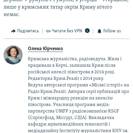
лише у кримських татар окрім Криму нічого
немає.
Поділитись
Читати без VPN
Follow us
Олена Юрченко
Кримська журналістка, радіоведуча. Жила і
працювала в Керчі, залишила Крим після
російської анексії півострова в 2014 році.
Редакторка Крим.Реалії з 2014 року.
Ведуча авторської програми «Міські історії» на
Радіо Крим.Реалії. Авторка серії публікацій про
Крим і міжнародну реакцію на анексію
півострова. Учасниця програми медіа-
партнерства UMPP з радіокомпанією KSGF
(Спрінгфілд, Міссурі, США). Викладачка
кафедри мультимедійних технологій і
медіадизайну Інституту журналістики КНУ ім.