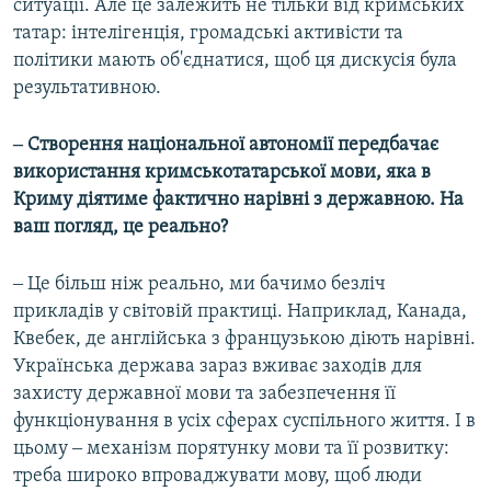
ситуації. Але це залежить не тільки від кримських
татар: інтелігенція, громадські активісти та
політики мають об'єднатися, щоб ця дискусія була
результативною.
‒ Створення національної автономії передбачає
використання кримськотатарської мови, яка в
Криму діятиме фактично нарівні з державною. На
ваш погляд, це реально?
‒ Це більш ніж реально, ми бачимо безліч
прикладів у світовій практиці. Наприклад, Канада,
Квебек, де англійська з французькою діють нарівні.
Українська держава зараз вживає заходів для
захисту державної мови та забезпечення її
функціонування в усіх сферах суспільного життя. І в
цьому ‒ механізм порятунку мови та її розвитку:
треба широко впроваджувати мову, щоб люди