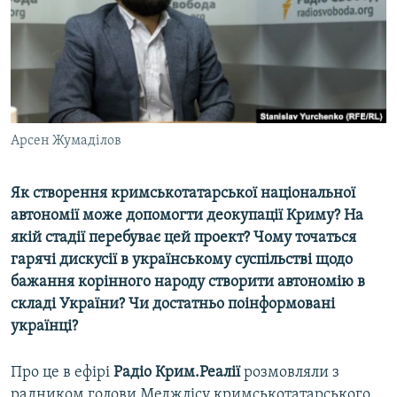
ВІДЕОУРОКИ «ELIFBE»
Русский
СВІДЧЕННЯ ОКУПАЦІЇ
Qırımtatar
УКРАЇНСЬКА ПРОБЛЕМА КРИМУ
ДОЛУЧАЙСЯ!
ІНФОГРАФІКА
Арсен Жумаділов
Як створення кримськотатарської національної
Усі сайти RFE/RL
автономії може допомогти деокупації Криму? На
якій стадії перебуває цей проект? Чому точаться
гарячі дискусії в українському суспільстві щодо
бажання корінного народу створити автономію в
складі України? Чи достатньо поінформовані
українці?
Про це в ефірі
Радіо Крим.Реалії
розмовляли з
радником голови Меджлісу кримськотатарського