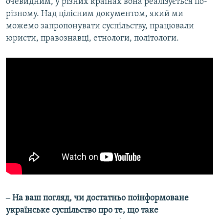
очевидним, у різних країнах вона реалізується по-
різному. Над цілісним документом, який ми
можемо запропонувати суспільству, працювали
юристи, правознавці, етнологи, політологи.
‒ На ваш погляд, чи достатньо поінформоване
українське суспільство про те, що таке