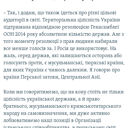
‒ Так, і додам, що також ідеться про різні цільові
аудиторії в світі. Територіальна цілісність України
підтримана відповідною резолюцією Генасамблеї
ООН 2014 року абсолютною кількістю держав. Але з
того моменту резолюції з прав людини набирали
все менше голосів за. І Росія це використовує. На
жаль, серед держав, які залишаються осторонь або
голосують проти, є мусульманські, тюркські країни,
для яких Україна є чимось далеким. Я говорю про
країни Перської затоки, Центральної Азії.
Коли ми говоритимемо, що на кону стоїть не тільки
цілісність української держави, а й право
братнього, мусульманського кримськотатарського
народу на самовизначення, ми дуже активно
лобіюватимемо наші позиції в Організації
ісламського співробітництва, в тюркському світі,