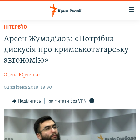
Доступність
посилання
Перейти
ІНТЕРВ'Ю
до
НОВИНИ
Арсен Жумаділов: «Потрібна
основного
ВОДА.КРИМ
матеріалу
дискусія про кримськотатарську
ВІДЕО ТА ФОТО
Перейти
автономію»
до
ПОЛІТИКА
основної
Олена Юрченко
БЛОГИ
навігації
Перейти
02 квітень 2018, 18:30
ПОГЛЯД
до
ІНТЕРВ'Ю
Поділитись
Читати без VPN
пошуку
ВСЕ ЗА ДЕНЬ
СПЕЦПРОЕКТИ
ЯК ОБІЙТИ БЛОКУВАННЯ
ДЕПОРТАЦІЯ