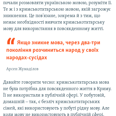
почали розмовляти українською мовою, розуміти її.
Те ж і з кримськотатарською мовою, якій загрожує
зникнення. Це пов'язане, зокрема й з тим, що
немає необхідності вивчати кримськотатарську
мову для використання в повсякденному житті.
Якщо зникне мова, через два-три
покоління розчиниться народ у своїх
народах-сусідах
Арсен Жумаділов
Давайте говорити чесно: кримськотатарська мова
не була потрібна для повсякденного життя в Криму.
Її не використали в публічній сфері. У побутовій,
домашній ‒ так, є безліч кримськотатарських
сімей, які використовують у побуті рідну мову. Але
коли мову не використовують в публічній сфері,