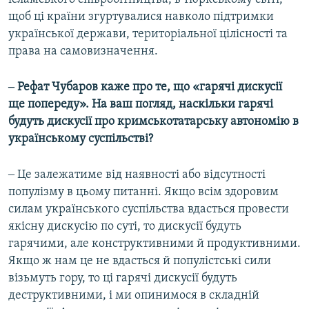
щоб ці країни згуртувалися навколо підтримки
української держави, територіальної цілісності та
права на самовизначення.
‒ Рефат Чубаров каже про те, що «гарячі дискусії
ще попереду». На ваш погляд, наскільки гарячі
будуть дискусії про кримськотатарську автономію в
українському суспільстві?
‒ Це залежатиме від наявності або відсутності
популізму в цьому питанні. Якщо всім здоровим
силам українського суспільства вдасться провести
якісну дискусію по суті, то дискусії будуть
гарячими, але конструктивними й продуктивними.
Якщо ж нам це не вдасться й популістські сили
візьмуть гору, то ці гарячі дискусії будуть
деструктивними, і ми опинимося в складній