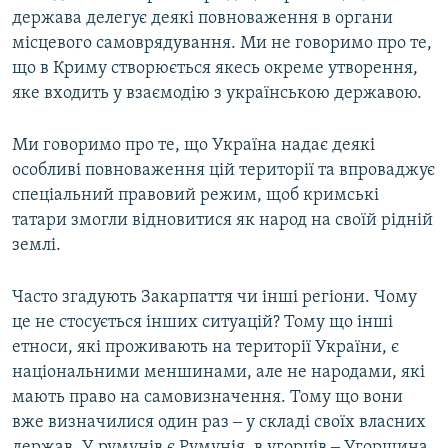
держава делегує деякі повноваження в органи
місцевого самоврядування. Ми не говоримо про те,
що в Криму створюється якесь окреме утворення,
яке входить у взаємодію з українською державою.
Ми говоримо про те, що Україна надає деякі
особливі повноваження цій території та впроваджує
спеціальний правовий режим, щоб кримські
татари змогли відновитися як народ на своїй рідній
землі.
Часто згадують Закарпаття чи інші регіони. Чому
це не стосується інших ситуацій? Тому що інші
етноси, які проживають на території України, є
національними меншинами, але не народами, які
мають право на самовизначення. Тому що вони
вже визначилися один раз ‒ у складі своїх власних
держав. У румунів є Румунія, в угорців ‒ Угорщина,