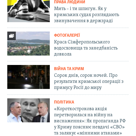
ПРАВА ЛЮДИНИ
Мить – і ти шпигун. Як у
кримських судах розглядають
звинувачення в держзраді
ФОТОГАЛЕРЕЇ
Краса Сімферопольського
водосховища та занедбаність
довкола
ВІЙНА ТА КРИМ
Сорок днів, сорок ночей. Про
результати кримської операції з
примусу Росії до миру
ПОЛІТИКА
«Короткострокова акція
перетворилася на війну на
виснаження»: Як пропаганда РФ
у Криму пояснює невдачі «СВО»
та залякує «мінними атаками»