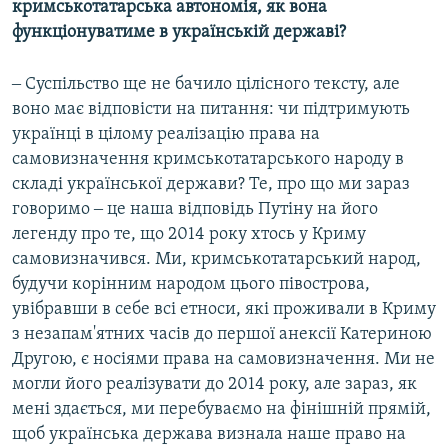
кримськотатарська автономія, як вона
функціонуватиме в українській державі?
‒ Суспільство ще не бачило цілісного тексту, але
воно має відповісти на питання: чи підтримують
українці в цілому реалізацію права на
самовизначення кримськотатарського народу в
складі української держави? Те, про що ми зараз
говоримо ‒ це наша відповідь Путіну на його
легенду про те, що 2014 року хтось у Криму
самовизначився. Ми, кримськотатарський народ,
будучи корінним народом цього півострова,
увібравши в себе всі етноси, які проживали в Криму
з незапам'ятних часів до першої анексії Катериною
Другою, є носіями права на самовизначення. Ми не
могли його реалізувати до 2014 року, але зараз, як
мені здається, ми перебуваємо на фінішній прямій,
щоб українська держава визнала наше право на