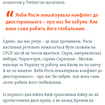
хештегом у Twitter не досягнеш.
Якби Росія локалізувала конфлікт до
двостороннього – про нас би забули. Але
вона сама робить його глобальним
Єдине, що нас рятує – це наш противник. Росія
настільки ретельно намагається бути схожим на
СРСР, що їй це часом вдається. Сирія, американські
вибори, Чорногорія, справа Скрипаля – Москва
виконує за Україну ту роботу, яка Києву не по плечу
й не по кишені. Якби Росія локалізувала конфлікт до
двостороннього – про нас би забули. Але вона сама
охоче робить його глобальним.
Із першого дня війни Київ транслював війну не як
протистояння двох країн, а як напад Кремля на