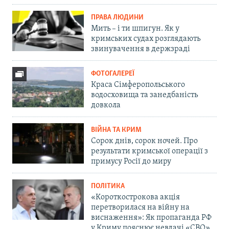
ПРАВА ЛЮДИНИ
Мить – і ти шпигун. Як у
кримських судах розглядають
звинувачення в держзраді
ФОТОГАЛЕРЕЇ
Краса Сімферопольського
водосховища та занедбаність
довкола
ВІЙНА ТА КРИМ
Сорок днів, сорок ночей. Про
результати кримської операції з
примусу Росії до миру
ПОЛІТИКА
«Короткострокова акція
перетворилася на війну на
виснаження»: Як пропаганда РФ
у Криму пояснює невдачі «СВО»