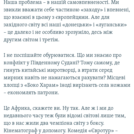
Наша проблема – в нашій самовпевненості. Ми
звикли вважати себе частиною «заходу» і впевнені,
що взаємні в цьому з європейцями. Але для
західного світу всі наші «донецьки» і «луганськи»
– це далеко і не особливо зрозуміло, десь між
другим світом і третім.
І не поспішайте обурюватися. Що ми знаємо про
конфлікт у Південному Судані? Тому самому, де
гинуть китайські миротворці, а втрати серед
мирних навіть не намагаються рахувати? Місцеві
хлопці з «Боко Харам» іноді вирізають села ножами
– економлять патрони.
Це Африка, скажете ви. Ну так. Але ж і ми до
недавнього часу теж були відомі світові лише тим,
що в нас жили два чемпіона світу з боксу.
Кінематограф у допомогу. Комедія «Євротур» –