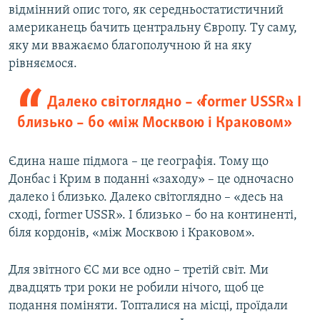
відмінний опис того, як середньостатистичний
американець бачить центральну Європу. Ту саму,
яку ми вважаємо благополучною й на яку
рівняємося.
Далеко світоглядно – «former USSR». І
близько – бо «між Москвою і Краковом»
Єдина наше підмога – це географія. Тому що
Донбас і Крим в поданні «заходу» – це одночасно
далеко і близько. Далеко світоглядно – «десь на
сході, former USSR». І близько – бо на континенті,
біля кордонів, «між Москвою і Краковом».
Для звітного ЄС ми все одно – третій світ. Ми
двадцять три роки не робили нічого, щоб це
подання поміняти. Топталися на місці, проїдали