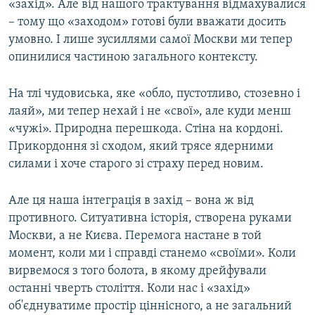
«захід». Але від нашого трактування відмахувалися
– тому що «заходом» готові були вважати досить
умовно. І лише зусиллями самої Москви ми тепер
опинилися частиною загального контексту.
На тлі чудовиська, яке «обло, пустотливо, стозевно і
лаяй», ми тепер нехай і не «свої», але куди менш
«чужі». Природна перешкода. Стіна на кордоні.
Прикордоння зі сходом, який трясе ядерними
силами і хоче старого зі страху перед новим.
Але ця наша інтеграція в захід – вона ж від
противного. Ситуативна історія, створена руками
Москви, а не Києва. Перемога настане в той
момент, коли ми і справді станемо «своїми». Коли
вирвемося з того болота, в якому дрейфували
останні чверть століття. Коли нас і «захід»
об'єднуватиме простір ціннісного, а не загальний