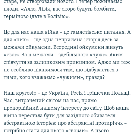
старе, не створювали нового. І тепер пожинаємо
плоди. «Алло, Лівія, вас скоро будуть бомбити,
терміново їдьте в Болівію».
Це для нас наша війна – це гамлетівське питання. А
для «них» – ще одна неприємна історія десь за
межами ойкумени. Всередині ойкумени живуть
«свої». За її межами – здебільшого «чужі». Яким
співчуття за залишковим принципом. Адже ми теж
не особливо цікавимося тим, що відбувається з
тими, кого вважаємо «чужими», правда?
Наш кругозір – це Україна, Росія і трішечки Польщі.
Час, витрачений світом на нас, прямо
пропорційний нашому інтересу до світу. Щоб наша
війна перестала бути для західного обивателя
абстрактною історією про абстрактні протиріччя –
потрібно стати для нього «своїми». А цього