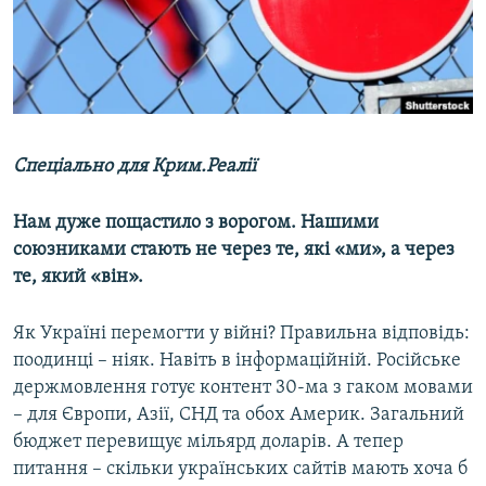
ВІДЕОУРОКИ «ELIFBE»
Русский
СВІДЧЕННЯ ОКУПАЦІЇ
Qırımtatar
УКРАЇНСЬКА ПРОБЛЕМА КРИМУ
ДОЛУЧАЙСЯ!
ІНФОГРАФІКА
Спеціально для Крим.Реалії
Нам дуже пощастило з ворогом. Нашими
Усі сайти RFE/RL
союзниками стають не через те, які «ми», а через
те, який «він».
Як Україні перемогти у війні? Правильна відповідь:
поодинці – ніяк. Навіть в інформаційній. Російське
держмовлення готує контент 30-ма з гаком мовами
– для Європи, Азії, СНД та обох Америк. Загальний
бюджет перевищує мільярд доларів. А тепер
питання – скільки українських сайтів мають хоча б