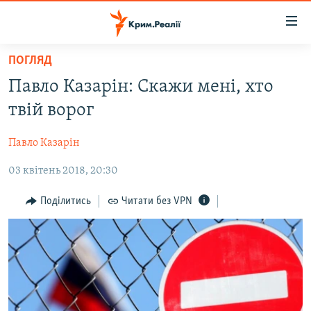
Доступність
посилання
Перейти
ПОГЛЯД
до
НОВИНИ
Павло Казарін: Скажи мені, хто
основного
ВОДА.КРИМ
матеріалу
твій ворог
ВІДЕО ТА ФОТО
Перейти
до
Павло Казарін
ПОЛІТИКА
основної
03 квітень 2018, 20:30
БЛОГИ
навігації
Перейти
ПОГЛЯД
Поділитись
Читати без VPN
до
ІНТЕРВ'Ю
пошуку
ВСЕ ЗА ДЕНЬ
СПЕЦПРОЕКТИ
ЯК ОБІЙТИ БЛОКУВАННЯ
ДЕПОРТАЦІЯ