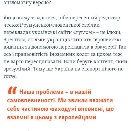
англомовну версію?
Якщо комусь здається, ніби пересічний редактор
чеської/румунської/словенської стрічки
перекладає українські сайти «гуглом» – це ілюзії.
Зрештою, скільки українців читають європейські
видання за допомогою перекладача в браузері? Так
ось і працьовитість іноземних колег за цехом теж
не варто переоцінювати. Вони беруть контент, який
зрозумілий. Тому що Україна на експорт нічого не
готує.
Наша проблема – в нашій
самовпевненості. Ми звикли вважати
себе частиною «заходу» і впевнені, що
взаємні в цьому з європейцями