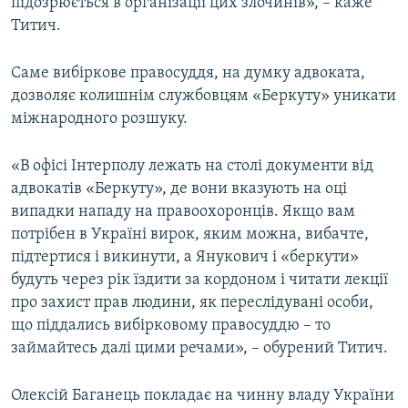
підозрюється в організації цих злочинів», – каже
Титич.
Саме вибіркове правосуддя, на думку адвоката,
дозволяє колишнім службовцям «Беркуту» уникати
міжнародного розшуку.
«В офісі Інтерполу лежать на столі документи від
адвокатів «Беркуту», де вони вказують на оці
випадки нападу на правоохоронців. Якщо вам
потрібен в Україні вирок, яким можна, вибачте,
підтертися і викинути, а Янукович і «беркути»
будуть через рік їздити за кордоном і читати лекції
про захист прав людини, як переслідувані особи,
що піддались вибірковому правосуддю – то
займайтесь далі цими речами», – обурений Титич.
Олексій Баганець покладає на чинну владу України