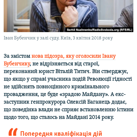
ВІДЕОУРОКИ «ELIFBE»
Русский
СВІДЧЕННЯ ОКУПАЦІЇ
Qırımtatar
УКРАЇНСЬКА ПРОБЛЕМА КРИМУ
ДОЛУЧАЙСЯ!
Іван Бубенчик у залі суду. Київ, 3 квітня 2018 року
ІНФОГРАФІКА
За змістом
нова підозра, яку оголосили Івану
Бубенчику
, не відрізняється від старої,
Усі сайти RFE/RL
переконаний юрист Віталій Титич. Він стверджує,
що якщо у справі учасника подій Революції гідності
не здійснять повноцінного кримінального
провадження, це буде «зрадою Майдану». А екс-
заступник генпрокурора Олексій Баганець додає,
що поведінка влади не сприяє встановленню істини
щодо того, що сталось на Майдані 2014 року.
Попередня кваліфікація дій