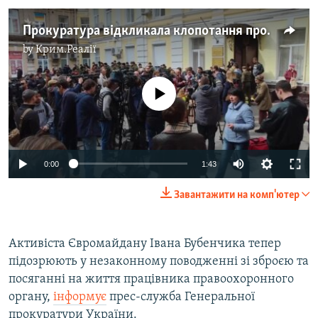
Прокуратура відкликала клопотання про тримання під вартою Івана Бубенчика (відео)
by
Крим.Реалії
No media source currently available
0:00
1:43
Завантажити на комп'ютер
Активіста Євромайдану Івана Бубенчика тепер
підозрюють у незаконному поводженні зі зброєю та
посяганні на життя працівника правоохоронного
органу,
інформує
прес-служба Генеральної
прокуратури України.