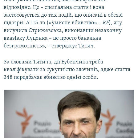
відповідно. Це – спеціальна стаття і вона
застосовується до тих подій, що описані в обсязі
підозри. А 115-та («умисне вбивство» –
КР
), яку
вилучила Стрижевська, виконавши незаконну
вказівку Луценка – це просто банальна
безграмотність», – стверджує Титич.
За словами Титича, дії Бубенчика треба
кваліфікувати за сукупністю злочинів, адже стаття
348 передбачає вбивство однієї особи.