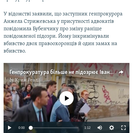
У відомстві заявили, що заступник генпрокурора
Анжела Стрижевська у присутності адвокатів
повідомила Бубенчику про зміну раніше
повідомленої підозри. Йому інкримінували
вбивство двох правоохоронців й один замах на
вбивство.
Генпрокуратура більше не підозрює Івана Бубенчика в умисному вбивстві правоохоронців (відео)
by
Крим.Реалії
No media source currently available
0:00
1:12