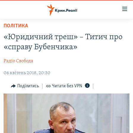
Доступність
посилання
Перейти
ПОЛІТИКА
до
НОВИНИ
«​Юридичний треш» – Титич про
основного
ВОДА.КРИМ
матеріалу
«справу Бубенчика»
ВІДЕО ТА ФОТО
Перейти
до
Радіо Свобода
ПОЛІТИКА
основної
06 квітень 2018, 20:30
БЛОГИ
навігації
Перейти
ПОГЛЯД
Поділитись
Читати без VPN
до
ІНТЕРВ'Ю
пошуку
ВСЕ ЗА ДЕНЬ
СПЕЦПРОЕКТИ
ЯК ОБІЙТИ БЛОКУВАННЯ
ДЕПОРТАЦІЯ