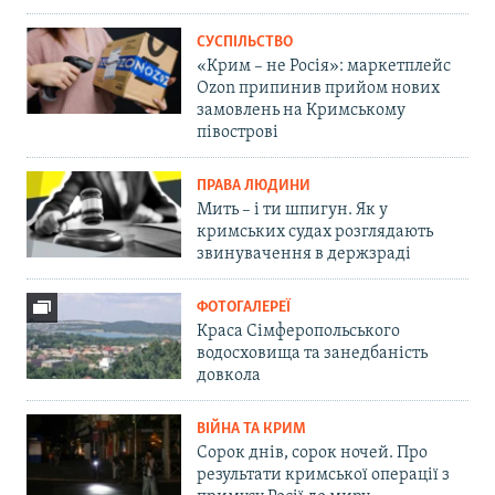
СУСПІЛЬСТВО
«Крим – не Росія»: маркетплейс
Ozon припинив прийом нових
замовлень на Кримському
півострові
ПРАВА ЛЮДИНИ
Мить – і ти шпигун. Як у
кримських судах розглядають
звинувачення в держзраді
ФОТОГАЛЕРЕЇ
Краса Сімферопольського
водосховища та занедбаність
довкола
ВІЙНА ТА КРИМ
Сорок днів, сорок ночей. Про
результати кримської операції з