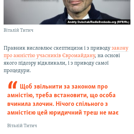
Віталій Титич
Правник висловлює скептицизм і з приводу
закону
про амністію учасників Євромайдану
, на основі
якого підозру відкликали, і з приводу самої
процедури.
Щоб звільнити за законом про
амністію, треба встановити, що особа
вчинила злочин. Нічого спільного з
амністією цей юридичний треш не має
Віталій Титич