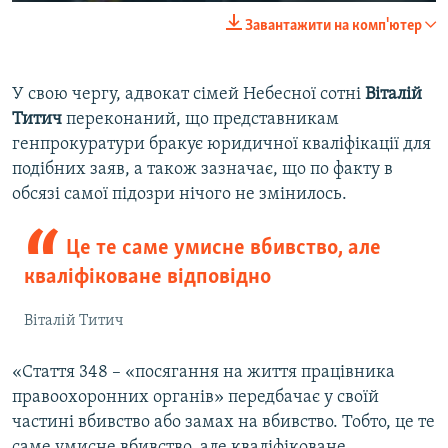
Завантажити на комп'ютер
У свою чергу, адвокат сімей Небесної сотні
Віталій
Титич
переконаний, що представникам
генпрокуратури бракує юридичної кваліфікації для
подібних заяв, а також зазначає, що по факту в
обсязі самої підозри нічого не змінилось.
Це те саме умисне вбивство, але
кваліфіковане відповідно
Віталій Титич
«Стаття 348 – «посягання на життя працівника
правоохоронних органів» передбачає у своїй
частині вбивство або замах на вбивство. Тобто, це те
саме умисне вбивство, але кваліфіковане