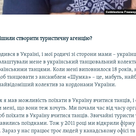
рішили створити туристичну агенцію?
дився в Україні, і мої родичі зі сторони мами – українц
влаштували мене в український танцювальний колектив
аїнськими танцями. Коли мені виповнилося 18 років, я
об танцювати з ансамблем «Шумка» – це, мабуть, най
айвідоміший колектив за кордонами України.
х я мав можливість поїхати в Україну вчитися танців, і
 мені, що вони теж хочуть. Ми почали час від часу орг
об поїхати в Україну вчитися танців. Звичайні туристи
кавились поїздками. Тож у 2011 році ми відкрили фірму
. Зараз у нас працює троє людей у канадському офісі та 