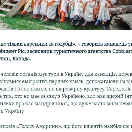
 не тільки вареники та голубці», – говорить канадець 
нцент Ріс, засновник туристичного агентства Cobbles
тоні, Канада.
 чоловік організовує тури в Україну для канадців, пер
аїнських емігрантів перших хвиль, допомагаючи їм ві
едків і її справжню, не шароварну культуру. Серед клі
а тих, хто не має зв’язку з Україною, але має щирий інт
тільки вражає мандрівників, що дуже часто вони неод
в Україну.
зповів «Голосу Америки», що його клієнтів найбільше