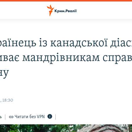
аїнець із канадської діа
иває мандрівникам спр
ну
, 18:30
ь
Читати без VPN