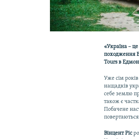
«Україна – це
походження Ві
Tours в Едмон
Уже сім років
нащадків укр
себе землю пр
також є частк
Побачене нас
повертаються 
Вінцент Ріс
ро