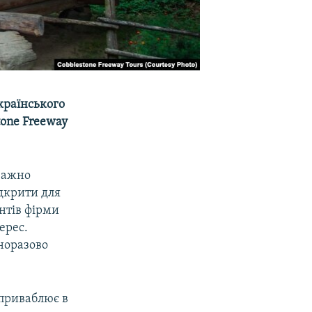
українського
tone Freeway
еважно
дкрити для
єнтів фірми
ерес.
норазово
 приваблює в