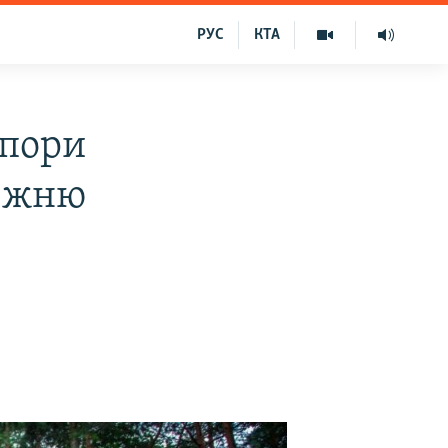
РУС
КТА
спори
авжню