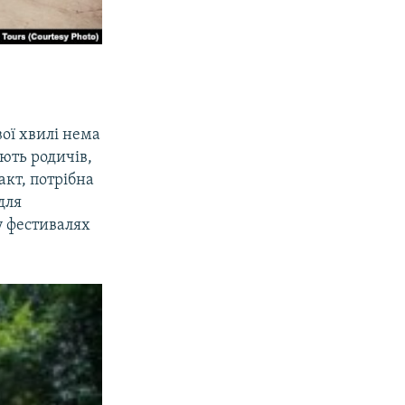
вої хвилі нема
ють родичів,
акт, потрібна
для
у фестивалях