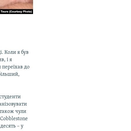
і. Коли я був
, і я
 переїхав до
більший,
 студенти
анізовувати
 також чули
 Cobblestone
десять – у