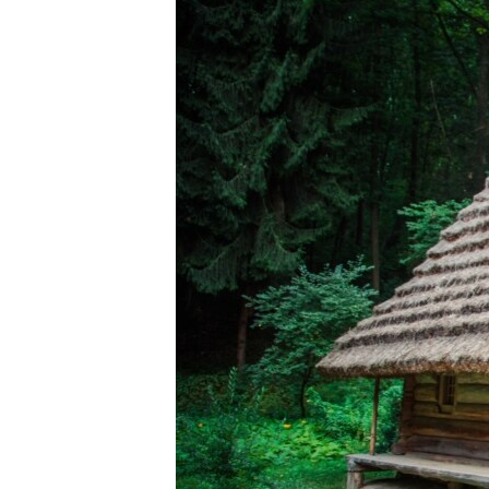
ВІДЕОУРОКИ «ELIFBE»
СВІДЧЕННЯ ОКУПАЦІЇ
УКРАЇНСЬКА ПРОБЛЕМА КРИМУ
ІНФОГРАФІКА