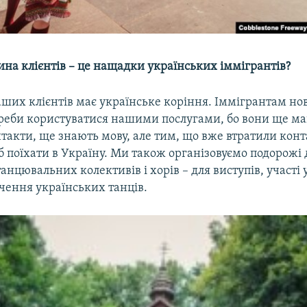
ина клієнтів – це нащадки українських іммігрантів?
аших клієнтів має українське коріння. Іммігрантам но
треби користуватися нашими послугами, бо вони ще ма
акти, ще знають мову, але тим, що вже втратили конт
 поїхати в Україну. Ми також організовуємо подорожі 
анцювальних колективів і хорів – для виступів, участі 
чення українських танців.