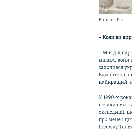
Вінцент Ріс
– Коли ви ви
– Мій дід наро
малим, вони 
захопився укр
Едмонтона, щ
найкращий, н
У 1990-х рока
почали писати
експедиції, щ
про мене і ці
Freeway Tours