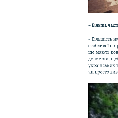
– Більша част
– Більшість н
особливої по
ще мають конт
допомога, щоб
українських т
чи просто вив