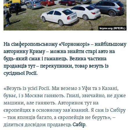
ВІДЕОУРОКИ «ELIFBE»
Русский
СВІДЧЕННЯ ОКУПАЦІЇ
Qırımtatar
УКРАЇНСЬКА ПРОБЛЕМА КРИМУ
ДОЛУЧАЙСЯ!
ІНФОГРАФІКА
На сімферопольському «Чорноморі» ‒ найбільшому
авторинку Криму ‒ можна знайти старі авто на
будь-який смак і гаманець. Велика частина
Усі сайти RFE/RL
продавців тут ‒ перекупники, товар везуть із
сусідньої Росії.
«Везуть із усієї Росії. Ми веземо з Уфи та з Казані,
буває, і з Москви ганяють. Гнилі, звичайно, не дуже
машини, але ганяють. Авторинок тут на
європейцях в основному зав'язаний. Я сам із Сибіру
‒ там японців багато, а європейців не беруть», ‒
ділиться досвідом продавець
Сабір
.