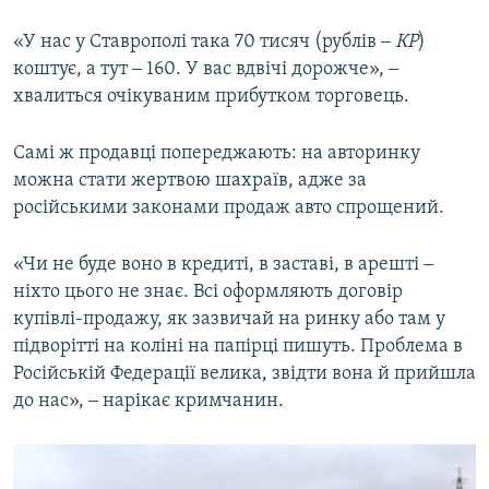
«У нас у Ставрополі така 70 тисяч (рублів ‒
КР
)
коштує, а тут ‒ 160. У вас вдвічі дорожче», ‒
хвалиться очікуваним прибутком торговець.
Самі ж продавці попереджають: на авторинку
можна стати жертвою шахраїв, адже за
російськими законами продаж авто спрощений.
«Чи не буде воно в кредиті, в заставі, в арешті ‒
ніхто цього не знає. Всі оформляють договір
купівлі-продажу, як зазвичай на ринку або там у
підворітті на коліні на папірці пишуть. Проблема в
Російській Федерації велика, звідти вона й прийшла
до нас», ‒ нарікає кримчанин.