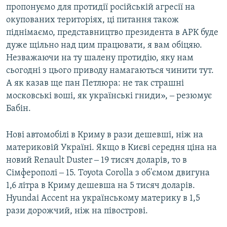
пропонуємо для протидії російській агресії на
окупованих територіях, ці питання також
піднімаємо, представництво президента в АРК буде
дуже щільно над цим працювати, я вам обіцяю.
Незважаючи на ту шалену протидію, яку нам
сьогодні з цього приводу намагаються чинити тут.
А як казав ще пан Петлюра: не так страшні
московські воші, як українські гниди», ‒ резюмує
Бабін.
Нові автомобілі в Криму в рази дешевші, ніж на
материковій Україні. Якщо в Києві середня ціна на
новий Renault Duster ‒ 19 тисяч доларів, то в
Сімферополі ‒ 15. Toyota Corolla з об'ємом двигуна
1,6 літра в Криму дешевша на 5 тисяч доларів.
Hyundai Accent на українському материку в 1,5
рази дорожчий, ніж на півострові.