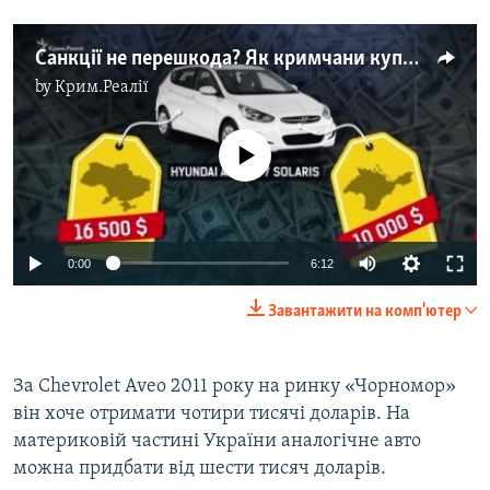
Санкції не перешкода? Як кримчани купують автомобільну «запрещенку» (відео)
by
Крим.Реалії
No media source currently available
0:00
6:12
Завантажити на комп'ютер
За Chevrolet Aveo 2011 року на ринку «Чорномор»
він хоче отримати чотири тисячі доларів. На
материковій частині України аналогічне авто
можна придбати від шести тисяч доларів.