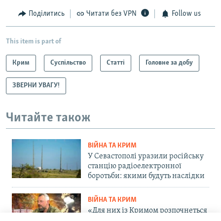
Поділитись
Читати без VPN
Follow us
This item is part of
Крим
Суспільство
Статті
Головне за добу
ЗВЕРНИ УВАГУ!
Читайте також
ВІЙНА ТА КРИМ
У Севастополі уразили російську
станцію радіоелектронної
боротьби: якими будуть наслідки
ВІЙНА ТА КРИМ
«Для них із Кримом розпочнеться
важка історія»: командир ОТУ