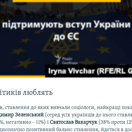
ітиків люблять
ів, ставлення до яких вивчали соціологи, найкращі по
димир Зеленський
(серед усіх українців до нього ставл
, негативно – 11%) і
Святослав Вакарчук
(38% проти 1
днозначно позитивний баланс ставлення, йдеться в до