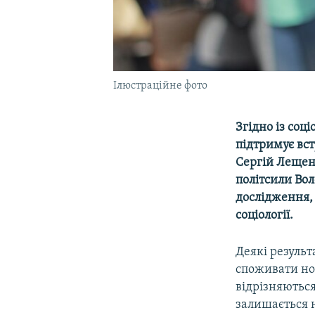
Ілюстраційне фото
Згідно із со
підтримує вст
Сергій Лещен
політсили Вол
дослідження,
соціології.
Деякі резуль
споживати но
відрізняються
залишається 