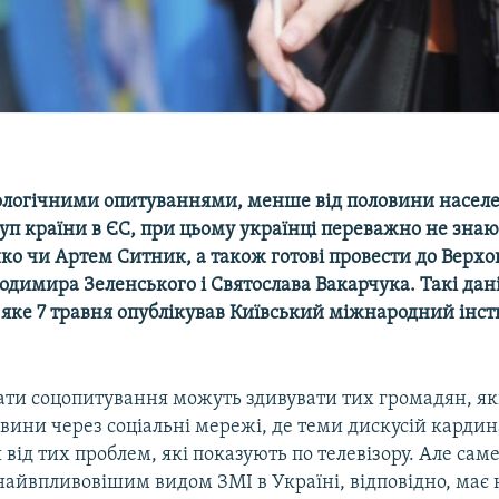
ціологічними опитуваннями, менше від половини насел
уп країни в ЄС, при цьому українці переважно не знаю
ко чи Артем Ситник, а також готові провести до Верхо
одимира Зеленського і Святослава Вакарчука. Такі дан
 яке 7 травня опублікував Київський міжнародний інст
тати соцопитування можуть здивувати тих громадян, як
вини через соціальні мережі, де теми дискусій карди
 від тих проблем, які показують по телевізору. Але сам
найвпливовішим видом ЗМІ в Україні, відповідно, має