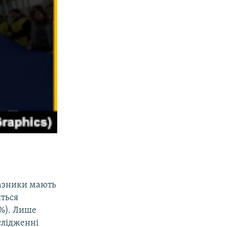
казники мають
яться
2%). Лише
слідженні