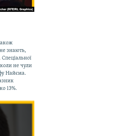
також
 не знають,
а Спеціальної
коли не чули
афу Найєма.
азник
ко 13%.