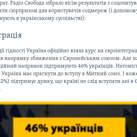
рат. Радіо Свобода зібрало вісім результатів з соцопит
тати сюрпризом для користувачів соцмереж (і допоможу
анують в українському суспільстві):
грація
ії гідності Україна офіційно взяла курс на євроінтегра
 в напрямку зближення з Європейським союзом. Але на
аційний напрямок підтримують 46% українців. Натоміс
Україна має прагнути до вступу в Митний союз. І кож
2%) підтримує думку, що країні не слід вступати ані в Є
.