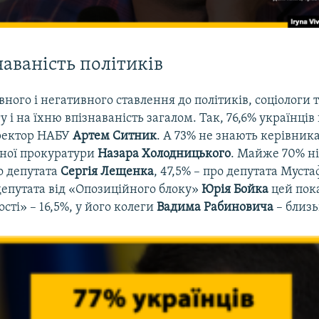
наваність політиків
ного і негативного ставлення до політиків, соціологи 
у і на їхню впізнаваність загалом. Так, 76,6% українців
ректор НАБУ
Артем Ситник
. А 73% не знають керівник
ної прокуратури
Назара Холодницького
. Майже 70% ні
о депутата
Сергія Лещенка
, 47,5% – про депутата Муст
депутата від «Опозиційного блоку»
Юрія Бойка
цей пок
сті» – 16,5%, у його колеги
Вадима Рабиновича
– близь