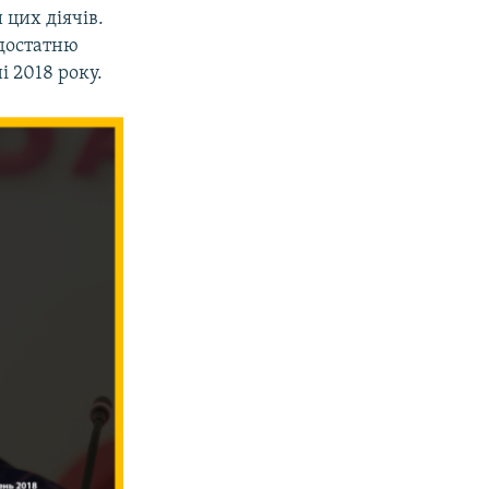
 цих діячів.
 достатню
і 2018 року.