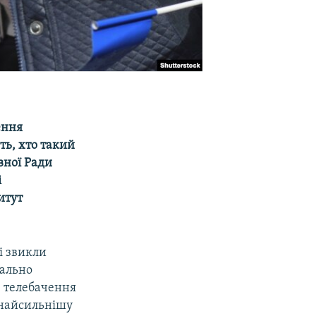
ення
ть, хто такий
вної Ради
і
итут
і звикли
нально
е телебачення
 найсильнішу