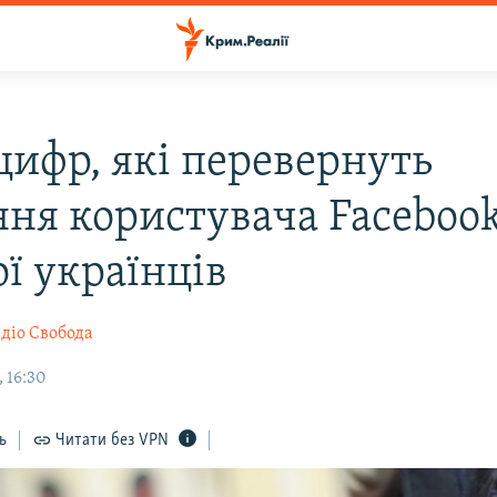
цифр, які перевернуть
ння користувача Faceboo
ї українців
діо Свобода
 16:30
ь
Читати без VPN