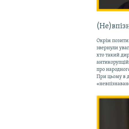
(Не)впіз
Окрім позитив
звернули уваг
хто такий ди
антикорупцій
про народног
При цьому в 
«невпізнавано