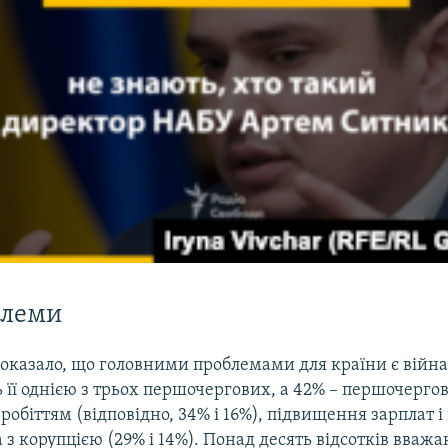
блеми
оказало, що головними проблемами для країни є війна 
її однією з трьох першочергових, а 42% – першочергов
зробіттям (відповідно, 34% і 16%), підвищення зарплат і 
а з корупцією (29% і 14%). Понад десять відсотків вваж