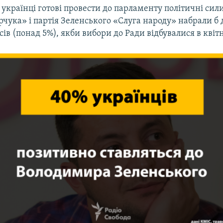
українці готові провести до парламенту політичні сили
рчука» і партія Зеленського «Слуга народу» набрали б
осів (понад 5%), якби вибори до Ради відбувалися в квітн