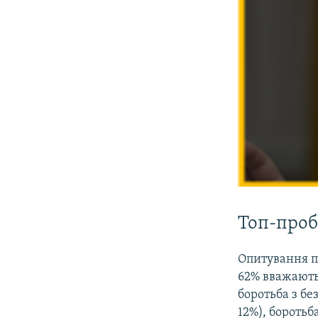
Топ-про
Опитування п
62% вважають 
боротьба з бе
12%), боротьб