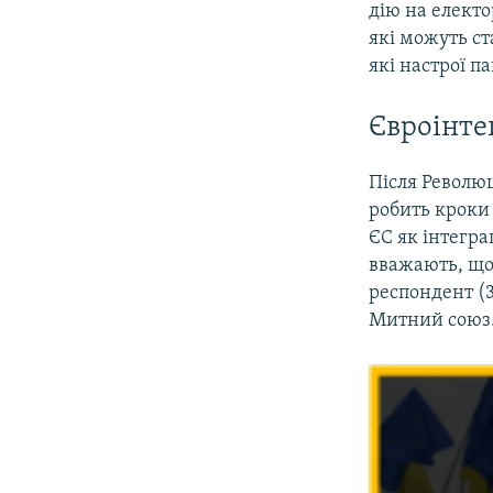
дію на електо
які можуть с
які настрої п
Євроінте
Після Революц
робить кроки
ЄС як інтегр
вважають, що 
респондент (3
Митний союз