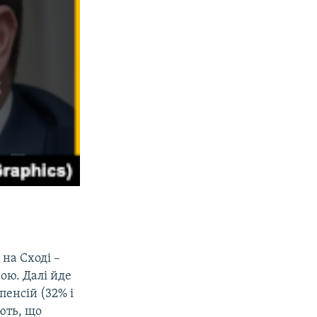
на Сході –
ою. Далі йде
пенсій (32% і
ають, що