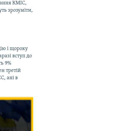
ування КМІС,
ть зрозуміти,
цію і щороку
разі вступ до
ть 9%
ен третій
С, ані в