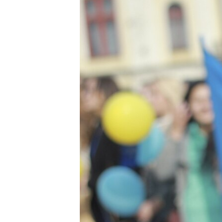
ВІДЕОУРОКИ «ELIFBE»
СВІДЧЕННЯ ОКУПАЦІЇ
УКРАЇНСЬКА ПРОБЛЕМА КРИМУ
ІНФОГРАФІКА