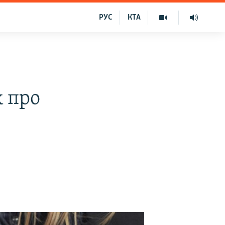
РУС
КТА
k про