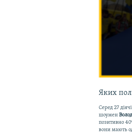
Яких пол
Серед 27 діяч
шоумен
Воло
позитивно 40%
вони мають о