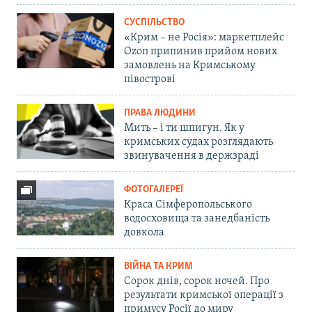
СУСПІЛЬСТВО
«Крим – не Росія»: маркетплейс
Ozon припинив прийом нових
замовлень на Кримському
півострові
ПРАВА ЛЮДИНИ
Мить – і ти шпигун. Як у
кримських судах розглядають
звинувачення в держзраді
ФОТОГАЛЕРЕЇ
Краса Сімферопольського
водосховища та занедбаність
довкола
ВІЙНА ТА КРИМ
Сорок днів, сорок ночей. Про
результати кримської операції з
примусу Росії до миру