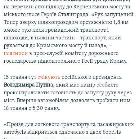
на перетині автопідходу до Керченського мосту та
міського шосе Героїв Сталінграда. «Рух запущений.
Тепер зверху шляхопроводом протяжністю 1,8 км
зможе рухатися громадський транспорт і
пішоходи, в нижній частині ‒ транспорт, який
рухається до Кримського мосту й назад», ‒
пояснили
в прес-службі комітету дорожнього
господарства підконтрольного Росії уряду Криму.
15 травня тут
очікують
російського президента
Володимира Путіна
, який має намір особисто
проконтролювати готовність до запуску руху через
міст. Вперше автомобілям дозволять проїхати ним
16 травня о 5:30 ранку.
«Проїзд для легкового транспорту та пасажирських
автобусів відкриється одночасно з двох берегів