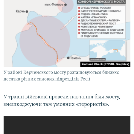
У районі Керченського мосту розташовуються близько
десятка різних силових підрозділів Росії
У травні військові провели навчання біля мосту,
знешкоджуючи там умовних «терористів».