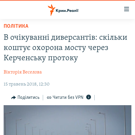
Доступність
посилання
Перейти
ПОЛІТИКА
до
НОВИНИ
В очікуванні диверсантів: скільки
основного
ВОДА.КРИМ
матеріалу
коштує охорона мосту через
ВІДЕО ТА ФОТО
Перейти
Керченську протоку
до
ПОЛІТИКА
основної
Вікторія Веселова
БЛОГИ
навігації
Перейти
15 травень 2018, 12:30
ПОГЛЯД
до
ІНТЕРВ'Ю
Поділитись
Читати без VPN
пошуку
ВСЕ ЗА ДЕНЬ
СПЕЦПРОЕКТИ
ЯК ОБІЙТИ БЛОКУВАННЯ
ДЕПОРТАЦІЯ