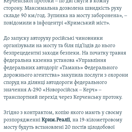
Керченської протоки ‒ по дві смуги в кожну
сторону. Максимальна дозволена швидкість руху
складе 90 км/год. Зупинка на мосту заборонена», ‒
повідомили в інфоцентрі «Кримський міст».
До запуску авторуху російські чиновники
організували на мосту та біля під'їздів до нього
безпрецедентні заходи безпеки. На початку травня
федеральна казенна установа «Управління
федеральних автодоріг «Тамань» Федерального
дорожнього агентства» закупила послуги з охорони
споруд на ділянці автодороги федерального
значення А-290 «Новоросійськ ‒ Керч» ‒
транспортний перехід через Керченську протоку.
Згідно з контрактом, копію якого мають у своєму
розпорядженні
Крим.Реалії
, на 19-кілометровому
мосту будуть встановлені 20 постів цілодобової