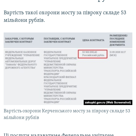
Вартість такої охорони мосту за півроку складе 53
мільйони рублів.
Вартість охорони Керченського мосту за півроку складе 53
мільйони рублів
Ці послуги надаватиме Федеральне унітарне