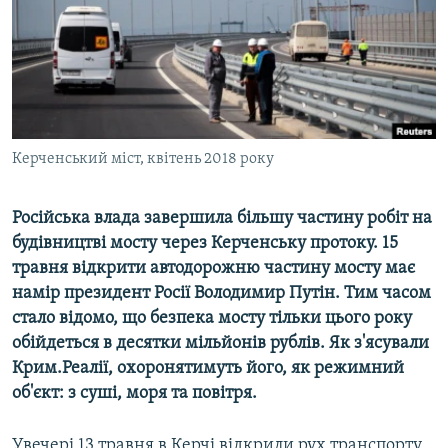
ВІДЕОУРОКИ «ELIFBE»
Русский
СВІДЧЕННЯ ОКУПАЦІЇ
Qırımtatar
УКРАЇНСЬКА ПРОБЛЕМА КРИМУ
ДОЛУЧАЙСЯ!
ІНФОГРАФІКА
Керченський міст, квітень 2018 року
Російська влада завершила більшу частину робіт на
Усі сайти RFE/RL
будівництві мосту через Керченську протоку. 15
травня відкрити автодорожню частину мосту має
намір президент Росії Володимир Путін. Тим часом
стало відомо, що безпека мосту тільки цього року
обійдеться в десятки мільйонів рублів. Як з'ясували
Крим.Реалії, охоронятимуть його, як режимний
об'єкт: з суші, моря та повітря.
Увечері 13 травня в Керчі відкрили рух транспорту