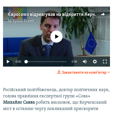
Євросоюз відреагував на відкриття Керченського мосту (відео)
by
Крим.Реалії
No media source currently available
0:00
0:38
Завантажити на комп'ютер
Російський політбіженець, доктор політичних наук,
голова правління експертної групи «Сова»
Михайло Савва
робить висновок, що Керченський
міст в останню чергу покликаний прискорити