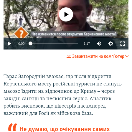
No media source currently available
0:00
1:17
Завантажити на комп'ютер
Тарас Загородній вважає, що після відкриття
Керченського мосту російські туристи не стануть
масово їздити на відпочинок до Криму ‒ через
західні санкції та неякісний сервіс. Аналітик
робить висновок, що півострів насамперед
важливий для Росії як військова база.
Не думаю, що очікування самих