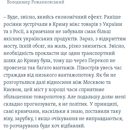
Володимир Рожанковський
‒ Буде, звісно, якийсь економічний ефект. Раніше
росіяни зустрічали в Криму мікс товарів з України
та з Росії, а кримчани не забували смак більш
якісних українських продуктів. Зараз, з відкриттям
мосту, їхній обсяг, на жаль, різко знизиться. Звісно,
необхідність прокласти ще один транспортний
шлях до Криму була, тому що через Перекоп не
провезеш так багато вантажів. Півострів увесь час
страждав від низького вантажопотоку. Як би не
розгорталися далі відносини між Москвою та
Києвом, цей міст у хороші часи сприятиме
збільшенню товаропотоку. Але подальшу долю мені
складно прогнозувати, я не політик. У принципі,
самі кримчани, наскільки я знаю, поставили таку
віху, зарубку, і якщо очікування не виправдаються,
то розчарувань буде хоч відбавляй.