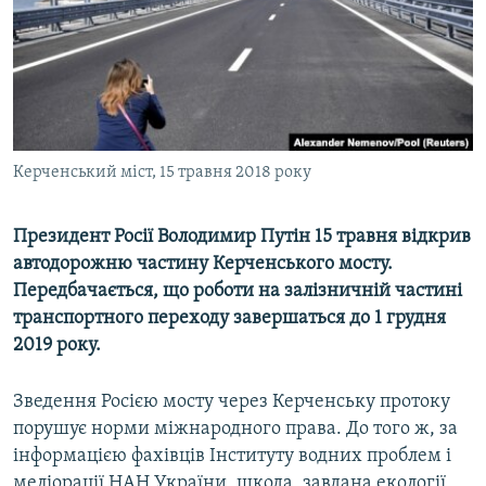
ВІДЕОУРОКИ «ELIFBE»
Русский
СВІДЧЕННЯ ОКУПАЦІЇ
Qırımtatar
УКРАЇНСЬКА ПРОБЛЕМА КРИМУ
ДОЛУЧАЙСЯ!
ІНФОГРАФІКА
Керченський міст, 15 травня 2018 року
Президент Росії Володимир Путін 15 травня відкрив
Усі сайти RFE/RL
автодорожню частину Керченського мосту.
Передбачається, що роботи на залізничній частині
транспортного переходу завершаться до 1 грудня
2019 року.
Зведення Росією мосту через Керченську протоку
порушує норми міжнародного права. До того ж, за
інформацією фахівців Інституту водних проблем і
меліорації НАН України, шкода, завдана екології