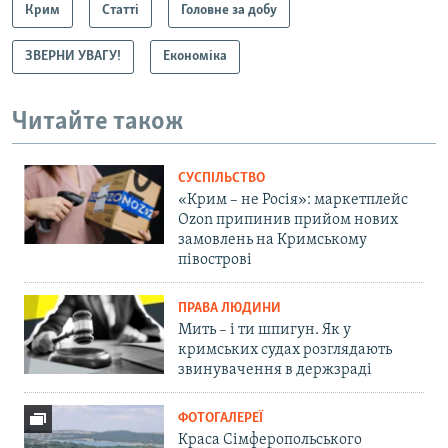
Крим
Статті
Головне за добу
ЗВЕРНИ УВАГУ!
Економіка
Читайте також
СУСПІЛЬСТВО
«Крим – не Росія»: маркетплейс
Ozon припинив прийом нових
замовлень на Кримському
півострові
ПРАВА ЛЮДИНИ
Мить – і ти шпигун. Як у
кримських судах розглядають
звинувачення в держзраді
ФОТОГАЛЕРЕЇ
Краса Сімферопольського