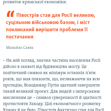
розвиток кримської економіки.
Півострів став для Росії великою,
суцільною військовою базою, і міст
покликаний вирішити проблеми її
постачання
Михайло Савва
‒ На мій погляд, значна частина населення Росії
дійсно в захваті від будівництва мосту. Це
політичний символ як мінімум останніх п'яти
років, що мав показати, що, незважаючи на всю
протидію, Володимир Путін здатний завершити
такий великий проект. Для людей з імперським
мисленням це ‒ символ суверенності й здатності
протистояти Заходу. Цілі економічного розвитку
Криму й не було. Півострів фактично став для Росії