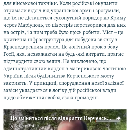
для військової техніки. Коли російські окупанти
отримали відсіч від української армії і зрозуміли,
що їм не дістанеться сухопутний коридор до Криму
через Маріуполь, то півострів перетворився для них
на острів, і з цим треба було щось робити. Міст ‒ це
критична інфраструктура для побудови зв'язку з
Краснодарським краєм. Це логічний крок з боку
Росії, яка, незважаючи на будь-які витрати, прагне
підтвердити свою велич. Не виключено, що
адміністративний кордон з материковою частиною
України після будівництва Керченського мосту
закриють. У принципі, спорудження нової залізної
завіси укладається в логіку дій російської влади
щодо обмеження свобод своїх громадян.
Що зміниться після відкриття Керченського мосту? Думка кримчан (відео)
by
Крим.Реалії