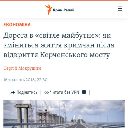
Доступність
посилання
Перейти
ЕКОНОМІКА
до
НОВИНИ
Дорога в «світле майбутнє»: як
основного
ВОДА.КРИМ
матеріалу
зміниться життя кримчан після
ВІДЕО ТА ФОТО
Перейти
відкриття Керченського мосту
до
ПОЛІТИКА
основної
Сергій Мокрушин
БЛОГИ
навігації
Перейти
16 травень 2018, 22:30
ПОГЛЯД
до
ІНТЕРВ'Ю
Поділитись
Читати без VPN
пошуку
ВСЕ ЗА ДЕНЬ
СПЕЦПРОЕКТИ
ЯК ОБІЙТИ БЛОКУВАННЯ
ДЕПОРТАЦІЯ