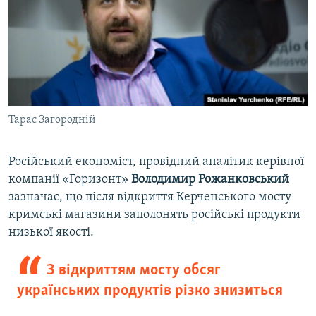
Тарас Загородній
Російський економіст, провідний аналітик керівної
компанії «Горизонт»
Володимир Рожанковський
зазначає, що після відкриття Керченського мосту
кримські магазини заполонять російські продукти
низької якості.
З відкриттям мосту обсяг
українських продуктів різко знизиться