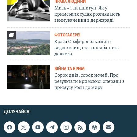
ПРАВА ЛЮДИНИ
Мить – і ти шпигун. Як у
кримських судах розглядають
звинувачення в держзраді
ФОТОГАЛЕРЕЇ
Краса Сімферопольського
водосховища та занедбаність
довкола
ВІЙНА ТА КРИМ
Сорок днів, сорок ночей. Про
результати кримської операції з
примусу Росії до миру
ДОЛУЧАЙСЯ!