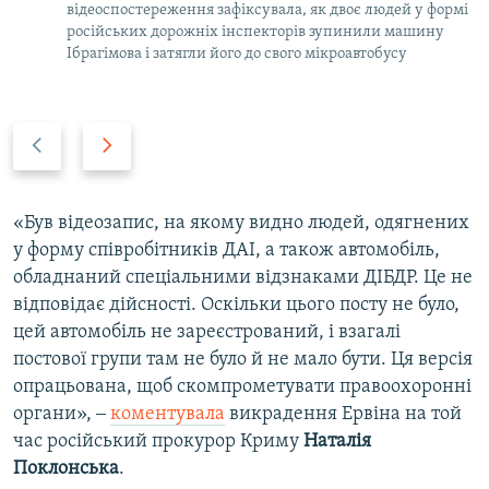
відеоспостереження зафіксувала, як двоє людей у формі
російських дорожніх інспекторів зупинили машину
Ібрагімова і затягли його до свого мікроавтобусу
P
N
r
e
e
x
v
t
«Був відеозапис, на якому видно людей, одягнених
i
s
у форму співробітників ДАІ, а також автомобіль,
o
l
обладнаний спеціальними відзнаками ДІБДР. Це не
u
i
відповідає дійсності. Оскільки цього посту не було,
s
d
цей автомобіль не зареєстрований, і взагалі
s
e
постової групи там не було й не мало бути. Ця версія
l
опрацьована, щоб скомпрометувати правоохоронні
i
органи», ‒
коментувала
викрадення Ервіна на той
d
час російський прокурор Криму
Наталія
e
Поклонська
.