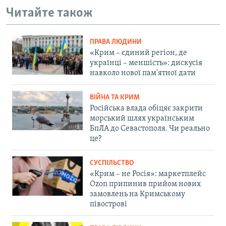
Читайте також
ПРАВА ЛЮДИНИ
«Крим – єдиний регіон, де
українці – меншість»: дискусія
навколо нової пам'ятної дати
ВІЙНА ТА КРИМ
Російська влада обіцяє закрити
морський шлях українським
БпЛА до Севастополя. Чи реально
це?
СУСПІЛЬСТВО
«Крим – не Росія»: маркетплейс
Ozon припинив прийом нових
замовлень на Кримському
півострові