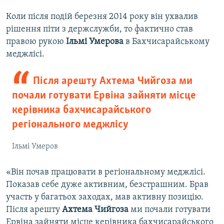
Коли після подій березня 2014 року він ухвалив
рішення піти з держслужби, то фактично став
правою рукою
Ільмі Умерова
в Бахчисарайському
меджлісі.
Після арешту Ахтема Чийгоза ми
почали готувати Ервіна зайняти місце
керівника бахчисарайського
регіонального меджлісу
Ільмі Умеров
«Він почав працювати в регіональному меджлісі.
Показав себе дуже активним, безстрашним. Брав
участь у багатьох заходах, мав активну позицію.
Після арешту
Ахтема Чийгоза
ми почали готувати
Ервіна зайняти місце керівника бахчисарайського