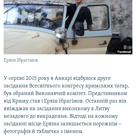
Ервін Ібрагімов
У серпні 2015 року в Анкарі відбулося друге
засідання Всесвітнього конгресу кримських татар,
був обраний Виконавчий комітет. Представником
від Криму став і Ервін Ібрагімов. Останній раз він
виїжджав на засідання виконкому в Литву
незадовго до викрадення. Відтоді на кожному
засіданні місце Ервіна залишається порожнім ‒
фотографія й табличка з іменем.