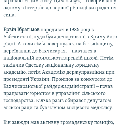
втрачаю. Я цим живу. Цим живу», ‒ говорив він у
одному з інтерв'ю до першої річниці викрадення
сина.
Ервін Ібрагімов
народився в 1985 році в
Узбекистані, куди були депортовані з Криму його
рідні. А коли сім'я повернулася на батьківщину,
переїхавши до Бахчисарая, ‒ навчався в
національній кримськотатарській школі. Потім
закінчив Одеську національну юридичну
академію, потім Академію держуправління при
президенті України. Пройшов за конкурсом до
Бахчисарайської райдержадміністрації ‒ почав
працювати юристом в управлінні сільського
господарства. Кілька разів обирався депутатом
міської ради та був членом місцевого меджлісу.
Він завжди мав активну громадянську позицію,