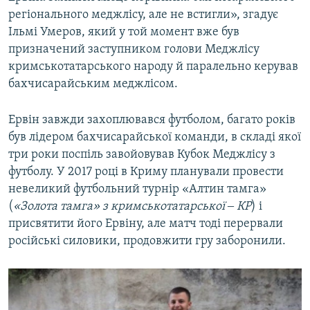
регіонального меджлісу, але не встигли», згадує
Ільмі Умеров, який у той момент вже був
призначений заступником голови Меджлісу
кримськотатарського народу й паралельно керував
бахчисарайським меджлісом.
Ервін завжди захоплювався футболом, багато років
був лідером бахчисарайської команди, в складі якої
три роки поспіль завойовував Кубок Меджлісу з
футболу. У 2017 році в Криму планували провести
невеликий футбольний турнір «Алтин тамга»
(
«Золота тамга» з кримськотатарської ‒ КР
) і
присвятити його Ервіну, але матч тоді перервали
російські силовики, продовжити гру заборонили.