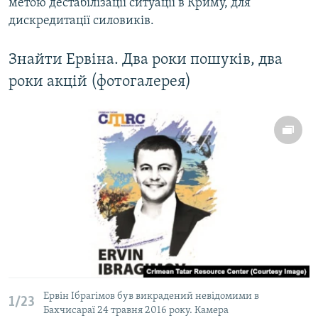
метою дестабілізації ситуації в Криму, для
дискредитації силовиків.
Знайти Ервіна. Два роки пошуків, два
роки акцій (фотогалерея)
Ервін Ібрагімов був викрадений невідомими в
1/23
Бахчисараї 24 травня 2016 року. Камера