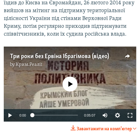
їздив до Києва на Євромайдан, 26 лютого 2014 року
вийшов на мітинг на підтримку територіальної
цілісності України під стінами Верховної Ради
Криму, потім регулярно приходив підтримувати
співвітчизників, коли їх судила російська влада.
Три роки без Ервіна Ібрагімова (відео)
by
Крим.Реалії
No media source currently available
0:00
0:05:07
Завантажити на комп'ютер