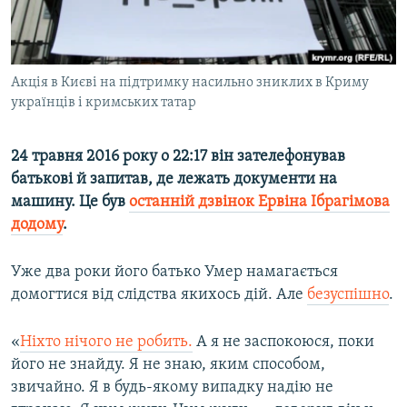
ВІДЕОУРОКИ «ELIFBE»
Русский
СВІДЧЕННЯ ОКУПАЦІЇ
Qırımtatar
УКРАЇНСЬКА ПРОБЛЕМА КРИМУ
Акція в Києві на підтримку насильно зниклих в Криму
українців і кримських татар
ДОЛУЧАЙСЯ!
ІНФОГРАФІКА
24 травня 2016 року о 22:17 він зателефонував
батькові й запитав, де лежать документи на
Усі сайти RFE/RL
машину. Це був
останній дзвінок Ервіна Ібрагімова
додому
.
Уже два роки його батько Умер намагається
домогтися від слідства якихось дій. Але
безуспішно
.
«
Ніхто нічого не робить.
А я не заспокоюся, поки
його не знайду. Я не знаю, яким способом,
звичайно. Я в будь-якому випадку надію не