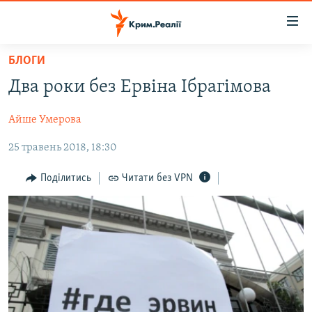
Доступність
посилання
Перейти
БЛОГИ
до
НОВИНИ
Два роки без Ервіна Ібрагімова
основного
ВОДА.КРИМ
матеріалу
Айше Умерова
ВІДЕО ТА ФОТО
Перейти
до
25 травень 2018, 18:30
ПОЛІТИКА
основної
БЛОГИ
навігації
Поділитись
Читати без VPN
Перейти
ПОГЛЯД
до
ІНТЕРВ'Ю
пошуку
ВСЕ ЗА ДЕНЬ
СПЕЦПРОЕКТИ
ЯК ОБІЙТИ БЛОКУВАННЯ
ДЕПОРТАЦІЯ