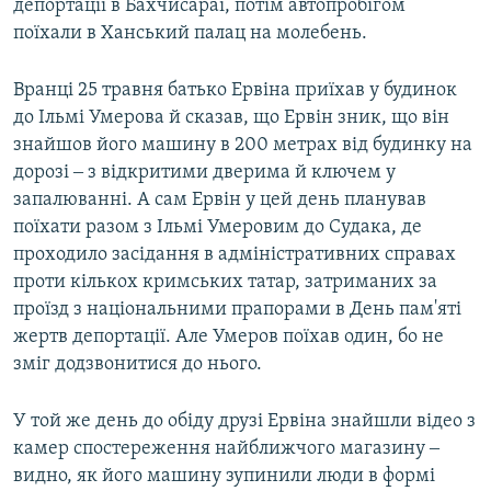
депортації в Бахчисараї, потім автопробігом
поїхали в Ханський палац на молебень.
Вранці 25 травня батько Ервіна приїхав у будинок
до Ільмі Умерова й сказав, що Ервін зник, що він
знайшов його машину в 200 метрах від будинку на
дорозі ‒ з відкритими дверима й ключем у
запалюванні. А сам Ервін у цей день планував
поїхати разом з Ільмі Умеровим до Судака, де
проходило засідання в адміністративних справах
проти кількох кримських татар, затриманих за
проїзд з національними прапорами в День пам'яті
жертв депортації. Але Умеров поїхав один, бо не
зміг додзвонитися до нього.
У той же день до обіду друзі Ервіна знайшли відео з
камер спостереження найближчого магазину ‒
видно, як його машину зупинили люди в формі