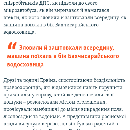
співробітників ДПС, як підвели до свого
мікроавтобуса, як він виривався й намагався
втекти, як його зловили й заштовхали всередину, як
машина поїхала в бік Бахчисарайського
водосховища.
Зловили й заштовхали всередину,
машина поїхала в бік Бахчисарайського
водосховища
Друзі та родичі Ервіна, спостерігаючи бездіяльність
правоохоронців, які відмовилися навіть порушити
кримінальну справу, в той же день почали свої
пошуки ‒ розклеювали містом оголошення,
прочісували найближчі до місця викрадення поля,
лісопосадки та водойми. А представники російської
влади висунули версію, що він був викрадений з