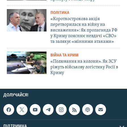
ПОЛІТИКА
«Короткострокова акція
перетворилася на війну на
виснаження»: Як пропаганда РФ
у Криму пояснює невдачі «СВО»
та залякує «мінними атаками»
ВІЙНА ТА КРИМ
«Полювання на колони». Як ЗСУ
ріжуть військову логістику Росії в
Криму
ДОЛУЧАЙСЯ!
ПІДТРИМКА