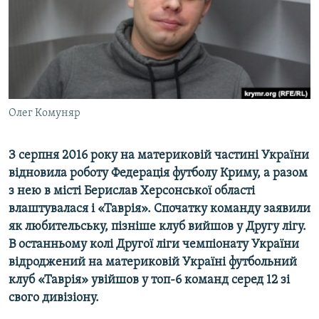
ВІДЕОУРОКИ «ELIFBE»
Русский
СВІДЧЕННЯ ОКУПАЦІЇ
Qırımtatar
УКРАЇНСЬКА ПРОБЛЕМА КРИМУ
ДОЛУЧАЙСЯ!
ІНФОГРАФІКА
Олег Комуняр
З серпня 2016 року на материковій частині України
Усі сайти RFE/RL
відновила роботу Федерація футболу Криму, а разом
з нею в місті Берислав Херсонської області
влаштувалася і «Таврія». Спочатку команду заявили
як любительську, пізніше клуб вийшов у Другу лігу.
В останньому колі Другої ліги чемпіонату України
відроджений на материковій Україні футбольний
клуб «Таврія» увійшов у топ-6 команд серед 12 зі
свого дивізіону.