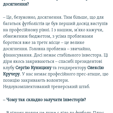
досягнення?
‒ Це, безумовно, досягнення. Тим більше, що для
багатьох футболістів це був перший досвід виступів
на професійному рівні. І з нашим, м'яко кажучи,
обмеженим бюджетом, з усіма проблемами
боротися вже за третє місце ‒ це велике
досягнення. Головна проблема ‒ звичайно,
фінансування. Досі немає стабільного інвестора. Ці
діри якось закриваються ‒ спасибі президентові
клубу
Сергію Куницину
та гендиректору
Олексію
Кручеру
. У нас немає професійного прес-аташе, цю
позицію закривають волонтери.
Недоукомплектований тренерський штаб.
‒ Чому так складно залучати інвесторів?