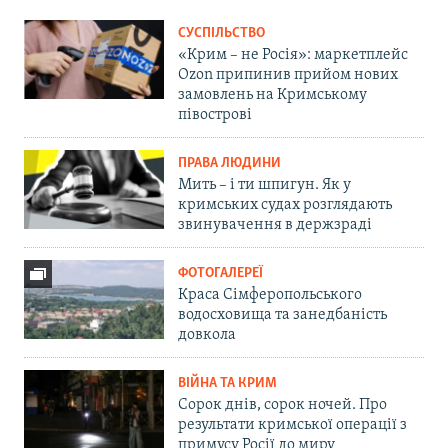
СУСПІЛЬСТВО
«Крим – не Росія»: маркетплейс
Ozon припинив прийом нових
замовлень на Кримському
півострові
ПРАВА ЛЮДИНИ
Мить – і ти шпигун. Як у
кримських судах розглядають
звинувачення в держзраді
ФОТОГАЛЕРЕЇ
Краса Сімферопольського
водосховища та занедбаність
довкола
ВІЙНА ТА КРИМ
Сорок днів, сорок ночей. Про
результати кримської операції з
примусу Росії до миру