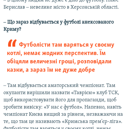
‒ В цілому людям не дуже є діло до футболу. Плюс
Берислав ‒ невелике місто в Херсонській області.
‒ Що зараз відбувається у футболі анексованого
Криму?
Футболісти там варяться у своєму
котлі, немає жодних перспектив. Їм
обіцяли величезні гроші, розповідали
казки, а зараз їм не дуже добре
‒ Там відбувається аматорський чемпіонат. Там
окупанти вирішили назвати «Таврією» клуб ТСК,
щоб використовувати його для пропаганди, щоб
зробити вивіску: «У нас є футбол». Напевно, навіть
чемпіонат Києва вищий за рівнем, незважаючи на
те, що там це називають «Кримська прем'єр-ліга».
Футболісти там варяться у своєму котлі, немає