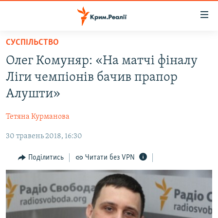
Доступність
посилання
Перейти
СУСПІЛЬСТВО
до
НОВИНИ
Олег Комуняр: «На матчі фіналу
основного
ВОДА.КРИМ
матеріалу
Ліги чемпіонів бачив прапор
ВІДЕО ТА ФОТО
Перейти
Алушти»
до
ПОЛІТИКА
основної
Тетяна Курманова
БЛОГИ
навігації
Перейти
30 травень 2018, 16:30
ПОГЛЯД
до
ІНТЕРВ'Ю
Поділитись
Читати без VPN
пошуку
ВСЕ ЗА ДЕНЬ
СПЕЦПРОЕКТИ
ЯК ОБІЙТИ БЛОКУВАННЯ
ДЕПОРТАЦІЯ