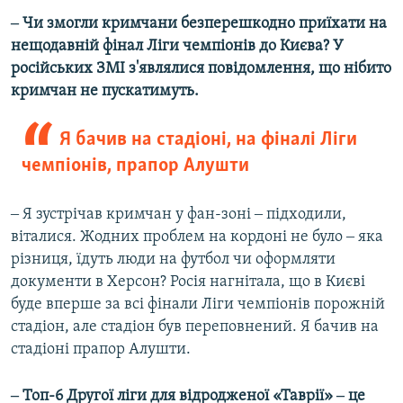
‒ Чи змогли кримчани безперешкодно приїхати на
нещодавній фінал Ліги чемпіонів до Києва? У
російських ЗМІ з'являлися повідомлення, що нібито
кримчан не пускатимуть.
Я бачив на стадіоні, на фіналі Ліги
чемпіонів, прапор Алушти
‒ Я зустрічав кримчан у фан-зоні ‒ підходили,
віталися. Жодних проблем на кордоні не було ‒ яка
різниця, їдуть люди на футбол чи оформляти
документи в Херсон? Росія нагнітала, що в Києві
буде вперше за всі фінали Ліги чемпіонів порожній
стадіон, але стадіон був переповнений. Я бачив на
стадіоні прапор Алушти.
‒ Топ-6 Другої ліги для відродженої «Таврії» ‒ це