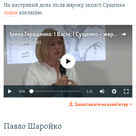
На наступний день після вироку захист Сущенка
подав
апеляцію.
Ірина Геращенко: І Васін, і Сущенко – жертви ФСБ та Кремля (відео)
by
Крим.Реалії
No media source currently available
0:00
1:11
Завантажити на комп'ютер
Павло Шаройко