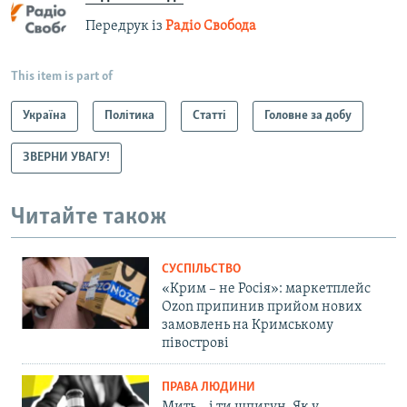
Передрук із
Радіо Свобода
This item is part of
Україна
Політика
Статті
Головне за добу
ЗВЕРНИ УВАГУ!
Читайте також
СУСПІЛЬСТВО
«Крим – не Росія»: маркетплейс
Ozon припинив прийом нових
замовлень на Кримському
півострові
ПРАВА ЛЮДИНИ
Мить – і ти шпигун. Як у