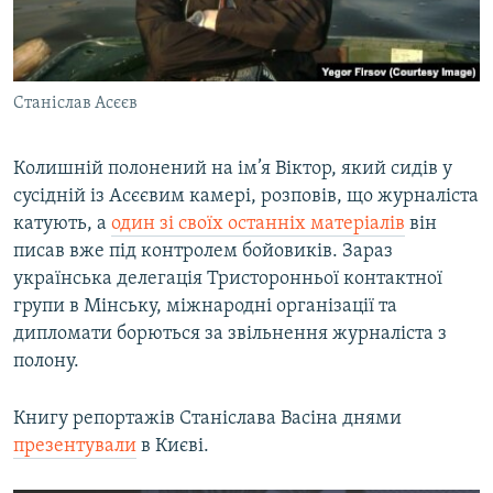
Станіслав Асєєв
Колишній полонений на ім’я Віктор, який сидів у
сусідній із Асєєвим камері, розповів, що журналіста
катують, а
один зі своїх останніх матеріалів
він
писав вже під контролем бойовиків. Зараз
українська делегація Тристоронньої контактної
групи в Мінську, міжнародні організації та
дипломати борються за звільнення журналіста з
полону.
Книгу репортажів Станіслава Васіна днями
презентували
в Києві.