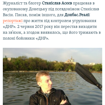
Журналіст та блогер
Станіслав Асєєв
працював в
окупованому Донецьку під псевдонімом Станіслав
Васін. Писав, поміж іншого, для
Донбас.Реалі
ї
репортажі
про життя під контролем угруповання
«ДНР». 2 червня 2017 року він перестав виходити
на зв’язок, а згодом виявилось, що його тримають в
полоні бойовики «ДНР».