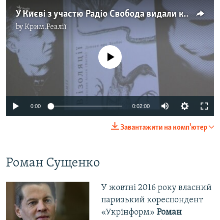
У Києві з участю Радіо Свобода видали книжку полоненого журналіста Васіна (відео)
by
Крим.Реалії
No media source currently available
0:00
0:02:00
Завантажити на комп'ютер
Роман Сущенко
У жовтні 2016 року власний
паризький кореспондент
«Укрінформ»
Роман