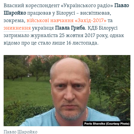
Власний кореспондент «Українського радіо»
Павло
Шаройко
працював у Білорусі – висвітлював,
зокрема,
військові навчання «Захід-2017»
та
зникнення
українця
Павла Гриба
. КДБ Білорусі
затримало журналіста 25 жовтня 2017 року, однак
відомо про це стало лише 16 листопада.
Павло Шаройко