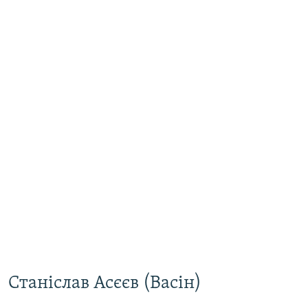
Станіслав Асєєв (Васін)