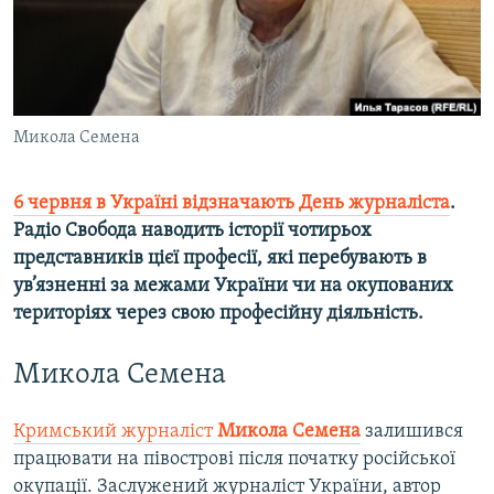
ВІДЕОУРОКИ «ELIFBE»
Русский
СВІДЧЕННЯ ОКУПАЦІЇ
Qırımtatar
УКРАЇНСЬКА ПРОБЛЕМА КРИМУ
ДОЛУЧАЙСЯ!
Микола Семена
ІНФОГРАФІКА
6 червня в Україні відзначають День журналіста
.
Радіо Свобода наводить історії чотирьох
Усі сайти RFE/RL
представників цієї професії, які перебувають в
ув’язненні за межами України чи на окупованих
територіях через свою професійну діяльність.
Микола Семена
Кримський журналіст
Микола Семена
залишився
працювати на півострові після початку російської
окупації. Заслужений журналіст України, автор