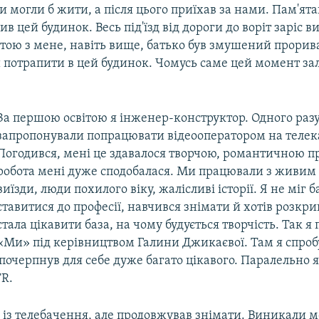
и могли б жити, а після цього приїхав за нами. Пам'ята
в цей будинок. Весь під'їзд від дороги до воріт заріс 
тою з мене, навіть вище, батько був змушений прорив
 потрапити в цей будинок. Чомусь саме цей момент за
За першою освітою я інженер-конструктор. Одного раз
запропонували попрацювати відеооператором на телек
Погодився, мені це здавалося творчою, романтичною п
робота мені дуже сподобалася. Ми працювали з живим
виїзди, люди похилого віку, жалісливі історії. Я не міг
ставитися до професії, навчився знімати й хотів розкри
стала цікавити база, на чому будується творчість. Так я
«Ми» під керівництвом Галини Джикаєвої. Там я спробу
 почерпнув для себе дуже багато цікавого. Паралельно 
TR.
в із телебачення, але продовжував знімати. Виникали 