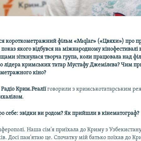
ся короткометражний фільм «Mıqlar» («Цвяхи») про п
 показ якого відбувся на міжнародному кінофестивалі в
щами зіткнулася творча група, коли працювала над фі
о лідера кримських татар Мустафу Джемілєва? Чим п
метражного кіно?
і
Радіо Крим.Реалії
говорили з кримськотатарським р
ихалілом
.
ро себе: звідки ви родом? Як прийшли в кінематограф?
імферополі. Наша сім'я приїхала до Криму з Узбекистану
ків. Досі пам'ятаю це. Спочатку мій батько поїхав до К