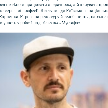
ся не тільки працювати оператором, а й керувати проц
исерської професії. Я вступив до Київського націонал
 Карпенка-Карого на режисуру й телебачення, паралел
 участь у роботі над фільмом «Мустафа».