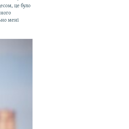
есом, це було
ьного
ьно мені