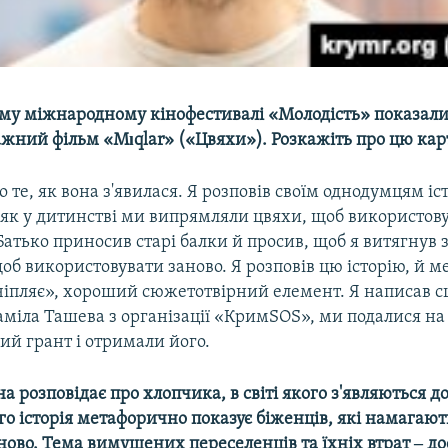
ому міжнародному кінофестивалі «Молодість» показал
жний фільм «Mıqlar» («Цвяхи»). Розкажіть про цю кар
о те, як вона з'явилася. Я розповів своїм однодумцям іст
 як у дитинстві ми випрямляли цвяхи, щоб використову
Батько приносив старі балки й просив, щоб я витягнув 
щоб використовувати заново. Я розповів цю історію, й м
чіпляє», хороший сюжетотвірний елемент. Я написав с
аміла Ташева з організації «КримSOS», ми подалися на
ий грант і отримали його.
а розповідає про хлопчика, в світі якого з'являються д
о історія метафорично показує біженців, які намагают
ново. Тема вимушених переселенців та їхніх втрат ‒ до