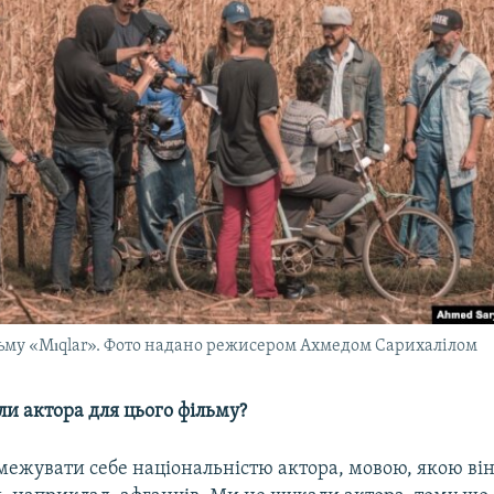
ьму «Mıqlar». Фото надано режисером Ахмедом Сарихалілом
ли актора для цього фільму?
бмежувати себе національністю актора, мовою, якою він