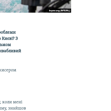
роблеми
 Києві? З
льмом
ривабливий
ежисером
, коли мені
риму, знайшов