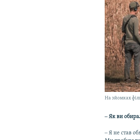
На зйомках філ
‒ Як ви обира
‒ Я не став о