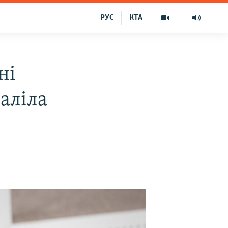
РУС
КТА
ні
аліла