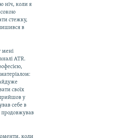
ю ніч, коли я
високою
ати стежку,
лишився в
у мені
аналі ATR.
рофесією,
 матеріалом:
 байдуже
вати своїх
 прийшов у
вав себе в
я продовжував
моменти, коли