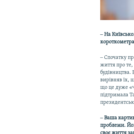
‒ На Київськ
короткометра
‒ Спочатку пр
життя про те,
будівництва. 
вирівняв їх, 
що це дуже «
підтримала Т
президентськ
‒ Ваша картин
проблеми. Йог
своє життя за