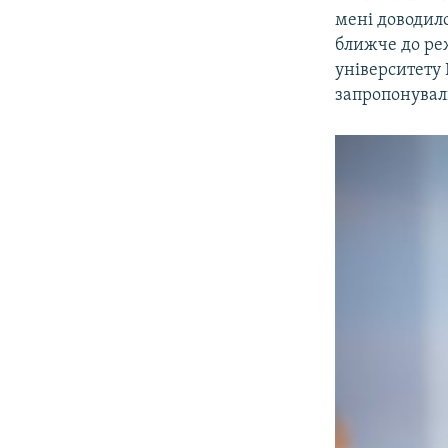
мені доводило
ближче до реж
університету
запропонували