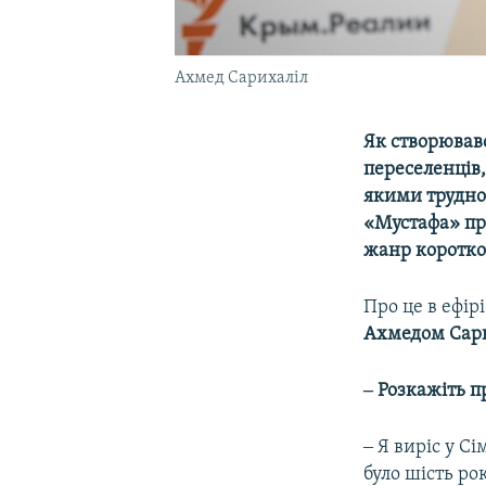
Ахмед Сарихаліл
Як створював
переселенців,
якими трудно
«Мустафа» пр
жанр коротко
Про це в ефір
Ахмедом Сар
‒ Розкажіть п
‒
Я виріс у С
було шість ро