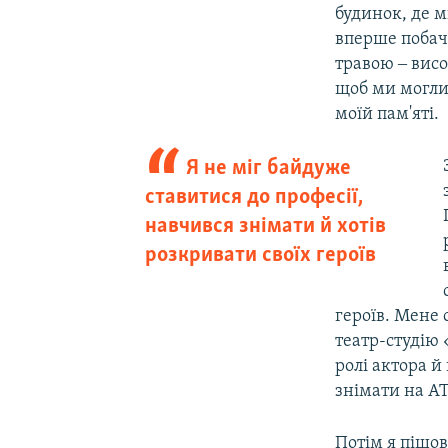
будинок, де м
вперше побачи
травою ‒ висо
щоб ми могли
моїй пам'яті.
Я не міг байдуже
ставитися до професії,
навчився знімати й хотів
розкривати своїх героїв
героїв. Мене 
театр-студію 
ролі актора й
знімати на A
Потім я пішо