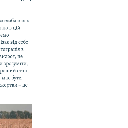
е заглиблююсь
ваю в цій
аємо
зає від себе
нтеграція в
вилося, це
и зрозуміти,
хороший стан,
, має бути
 жертви ‒ це