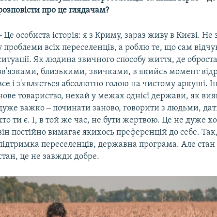
розповісти про це глядачам?
‒ Це особиста історія: я з Криму, зараз живу в Києві. Н
у проблеми всіх переселенців, а роблю те, що сам відчу
ситуації. Як людина звичного способу життя, де оброст
зв'язками, близькими, звичками, в якийсь момент відрі
все і з'являється абсолютно голою на чистому аркуші. І
нове товариство, нехай у межах однієї держави, як вия
дуже важко ‒ починати заново, говорити з людьми, дат
хто ти є. І, в той же час, не бути жертвою. Це не дуже 
він постійно вимагає якихось преференцій до себе. Так
підтримка переселенців, державна програма. Але стан
тан, це не завжди добре.