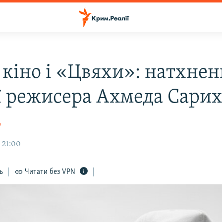
 кіно і «Цвяхи»: натхнен
ії режисера Ахмеда Сарих
о
 21:00
ь
Читати без VPN