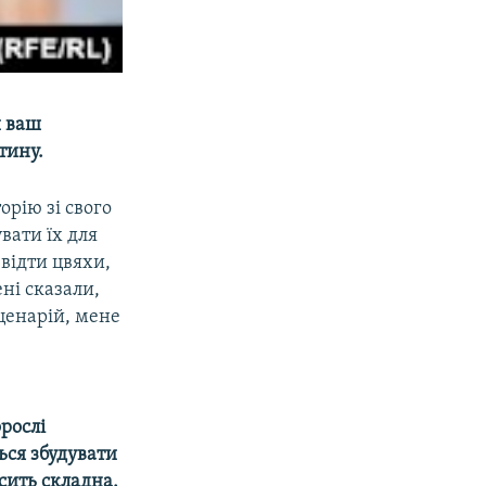
и ваш
тину.
орію зі свого
вати їх для
звідти цвяхи,
ені сказали,
ценарій, мене
орослі
ься збудувати
сить складна,