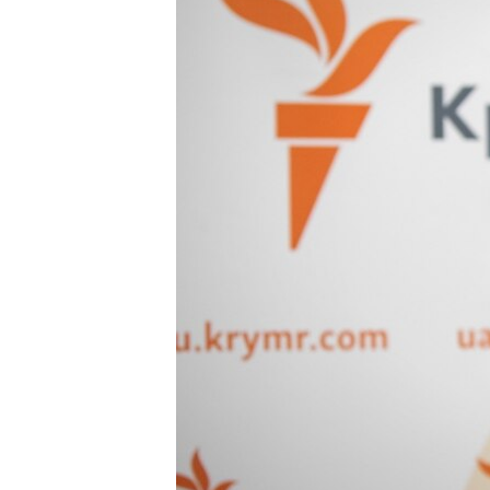
ВІДЕОУРОКИ «ELIFBE»
СВІДЧЕННЯ ОКУПАЦІЇ
УКРАЇНСЬКА ПРОБЛЕМА КРИМУ
ІНФОГРАФІКА