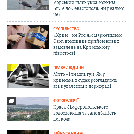
морський шлях українським
БпЛА до Севастополя. Чи реально
це?
СУСПІЛЬСТВО
«Крим – не Росія»: маркетплейс
Ozon припинив прийом нових
замовлень на Кримському
півострові
ПРАВА ЛЮДИНИ
Мить – і ти шпигун. Як у
кримських судах розглядають
звинувачення в держзраді
ФОТОГАЛЕРЕЇ
Краса Сімферопольського
водосховища та занедбаність
довкола
ВІЙНА ТА КРИМ