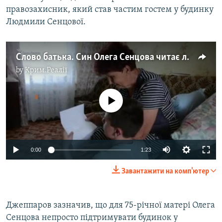
правозахисник, який став частим гостем у будинку
Людмили Сенцової.
Слово батька. Син Олега Сенцова читає лист із колонії
by
Крим.Реалії
No media source currently available
0:00
1:23
Завантажити на комп'ютер
Джеппаров зазначив, що для 75-річної матері Олега
Сенцова непросто підтримувати будинок у