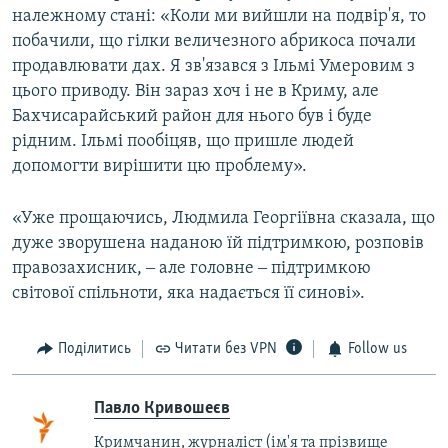
належному стані: «Коли ми вийшли на подвір'я, то
побачили, що гілки величезного абрикоса почали
продавлювати дах. Я зв'язався з Ільмі Умеровим з
цього приводу. Він зараз хоч і не в Криму, але
Бахчисарайський район для нього був і буде
рідним. Ільмі пообіцяв, що пришле людей
допомогти вирішити цю проблему».
«Уже прощаючись, Людмила Георгіївна сказала, що
дуже зворушена наданою їй підтримкою, розповів
правозахисник, ‒ але головне ‒ підтримкою
світової спільноти, яка надається її синові».
Поділитись
Читати без VPN
Follow us
Павло Кривошеєв
Кримчанин, журналіст (ім'я та прізвище