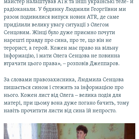
майстер налаштував ATR та інші українські теле- й
радіоканали. У будинку Людмили Георгіївни ми
разом подивилися випуск новин ATR, де саме
приділили велику увагу ситуації з Олегом
Сенцовим. Жінці було дуже приємно почути
нарешті правду про сина, про те, що він не
терорист, а герой. Кожен має право на вільну
інформацію, і мати Олега Сенцова не повинна
втрачати цього права», ‒ розповів Джеппаров.
За словами правозахисника, Людмила Сенцова
пишається сином і стежить за інформацією про
нього. Кожен лист від Олега ‒ велика подія для
матері, при цьому вона дуже погано бачить, тому
навіть прочитати листи від сина їй непросто.