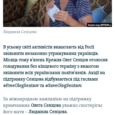
ВІДЕОУРОКИ «ELIFBE»
Русский
СВІДЧЕННЯ ОКУПАЦІЇ
Qırımtatar
УКРАЇНСЬКА ПРОБЛЕМА КРИМУ
ДОЛУЧАЙСЯ!
Людмила Сенцова
ІНФОГРАФІКА
В усьому світі активісти вимагають від Росії
звільнити незаконно утримуваних українців.
Усі сайти RFE/RL
Місяць тому в'язень Кремля Олег Сенцов оголосив
голодування без кінцевого терміну з вимогою
звільнити всіх українських політв'язнів. Акції на
підтримку Сенцова відбуваються під гаслами
#FreeOlegSentsov та #SaveOlegSentsov.
За міжнародною кампанією на підтримку
кримчанина
Олега Сенцова
уважно спостерігає
його мати ‒
Людмила Сенцова
.