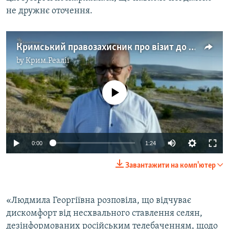
не дружнє оточення.
Кримський правозахисник про візит до сім'ї Сенцова
by
Крим.Реалії
No media source currently available
0:00
1:24
Завантажити на комп'ютер
«Людмила Георгіївна розповіла, що відчуває
дискомфорт від несхвального ставлення селян,
дезінформованих російським телебаченням, щодо