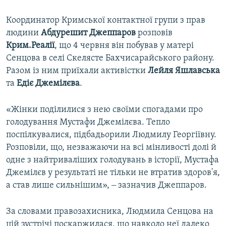
Координатор Кримської контактної групи з прав
людини
Абдурешит Джеппаров
розповів
Крим.Реалії
, що 4 червня він побував у матері
Сенцова в селі Скелясте Бахчисарайського району.
Разом із ним приїхали активістки
Лейля Яшлавська
та
Едіє Джемілєва
.
«Жінки поділилися з нею своїми спогадами про
голодування Мустафи Джемілєва. Тепло
поспілкувалися, підбадьорили Людмилу Георгіївну.
Розповіли, що, незважаючи на всі мінливості долі й
одне з найтриваліших голодувань в історії, Мустафа
Джемілєв у результаті не тільки не втратив здоров'я,
а став лише сильнішим», ‒ зазначив Джеппаров.
За словами правозахисника, Людмила Сенцова на
цій зустрічі поскаржилася, що навколо неї далеко