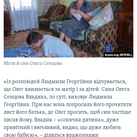
Мати й син Олега Сенцова
«Із розповідей Людмили Георгіївни відчувається,
що Олег хвилюється за матір і за дітей. Сина Олега
Сенцова Владика, по суті, виховує Людмила
Георгіївна. При нас вона попросила його прочитати
лист його батька, де Олег просить, щоб син частіше
писав йому. Владик ‒ «сонячна дитина», дуже
привітний і ввічливий, видно, що дуже любить
свою бабусю», ‒ ділиться враженнями