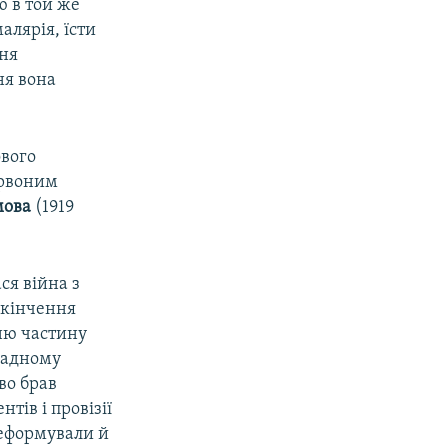
ю в той же
малярія, їсти
ння
ня вона
ового
ервоним
мова
(1919
ся війна з
акінчення
хню частину
окадному
во брав
тів і провізії
реформували й