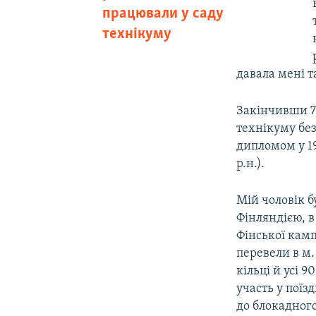
працювали у саду
технікуму
давала мені т
Закінчивши 7 
технікуму без
дипломом у 19
р.н.).
Мій чоловік б
Фінляндією, в
Фінської камп
перевели в м.
кільці й усі 
участь у поїз
до блокадног