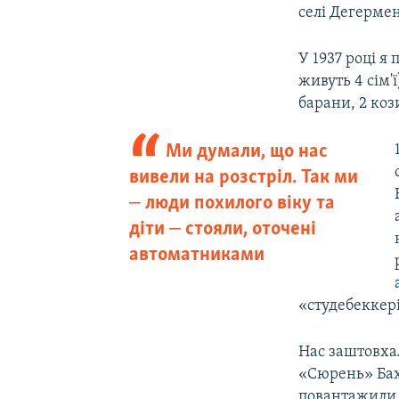
селі Дегермен
У 1937 році я
живуть 4 сім'
барани, 2 коз
Ми думали, що нас
вивели на розстріл. Так ми
‒ люди похилого віку та
діти ‒ стояли, оточені
автоматниками
«студебеккері
Нас заштовха
«Сюрень» Бахч
повантажили, 