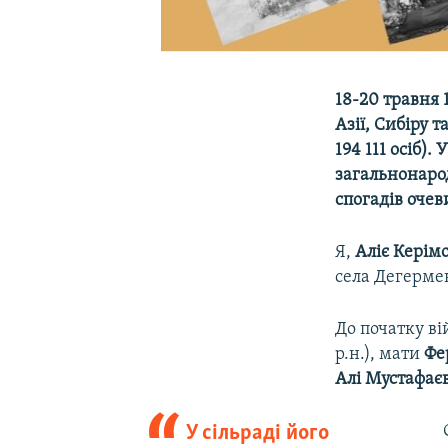
18-20 травня 
Азії, Сибіру 
194 111 осіб)
загальнонарод
спогадів очев
Я,
Аліє Керім
села Дегерме
До початку ві
р.н.), мати
Фе
Алі Мустафає
У сільраді його