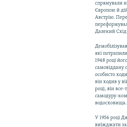
спрямували на
Європою й дій
Австрію. Пере
переформували
Далекий Схід
Демобілізував
які потрапили
1948 році йог
самовіддану 
особисто ходи
він ходив у в
році, він все
самодуру-ком
водосховища.
У 1956 році Дж
виїжджати за 