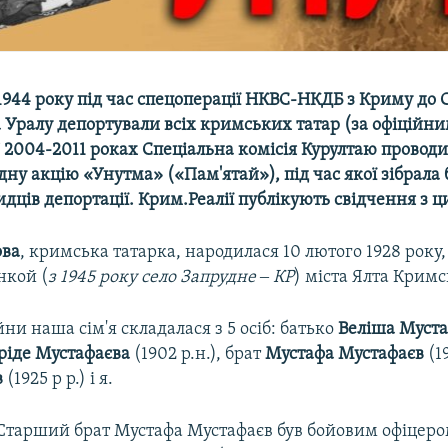
1944 року під час спецоперації НКВС-НКДБ з Криму до 
та Уралу депортували всіх кримських татар (за офіцій
. У 2004-2011 роках Спеціальна комісія Курултаю провод
ну акцію «Унутма» («Пам'ятай»), під час якої зібрала
идців депортації. Крим.Реалії публікують свідчення з ци
ова
, кримська татарка, народилася 10 лютого 1928 року
нкой (
з 1945 року село Запрудне ‒ КР
) міста Ялта Кримс
йни наша сім'я складалася з 5 осіб: батько
Веліша Муст
ріде Мустафаєва
(1902 р.н.), брат
Мустафа Мустафаєв
(1
в
(1925 р р.) і я.
Старший брат Мустафа Мустафаєв був бойовим офіцеро