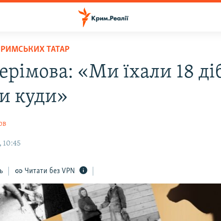
КРИМСЬКИХ ТАТАР
ерімова: «Ми їхали 18 діб
и куди»
ов
 10:45
ь
Читати без VPN