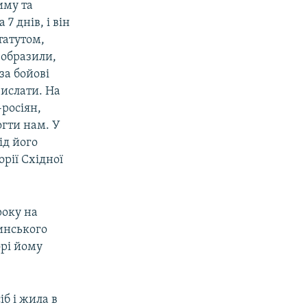
иму та
7 днів, і він
статутом,
 образили,
за бойові
вислати. На
-росіян,
огти нам. У
ід його
рії Східної
року на
инського
орі йому
іб і жила в