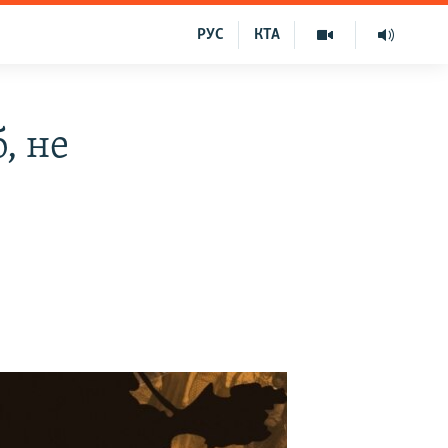
РУС
КТА
, не