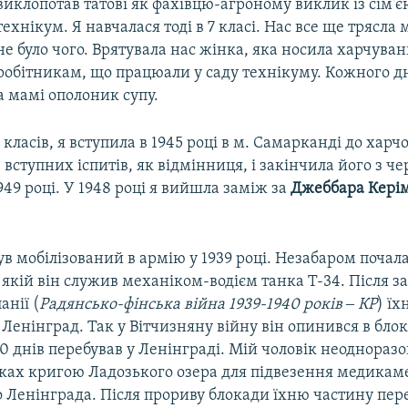
виклопотав татові як фахівцю-агроному виклик із сім'є
технікум. Я навчалася тоді в 7 класі. Нас все ще трясла 
не було чого. Врятувала нас жінка, яка носила харчува
робітникам, що працюали у саду технікуму. Кожного д
а мамі ополоник супу.
класів, я вступила в 1945 році в м. Самарканді до харч
 вступних іспитів, як відмінниця, і закінчила його з ч
49 році. У 1948 році я вийшла заміж за
Джеббара Кері
ув мобілізований в армію у 1939 році. Незабаром почала
 якій він служив механіком-водієм танка Т-34. Після з
анії (
Радянсько-фінська війна 1939-1940 років ‒ КР
) ї
 Ленінград. Так у Вітчизняну війну він опинився в бл
900 днів перебував у Ленінграді. Мій чоловік неодноразо
дках кригою Ладозького озера для підвезення медикамен
о Ленінграда. Після прориву блокади їхню частину пе