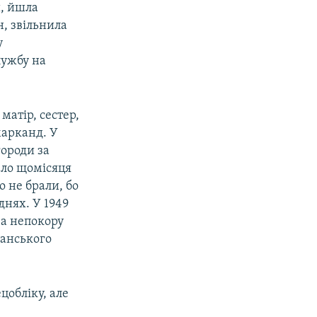
и, йшла
н, звільнила
у
лужбу на
матір, сестер,
марканд. У
городи за
ало щомісяця
о не брали, бо
днях. У 1949
за непокору
ганського
ецобліку, але