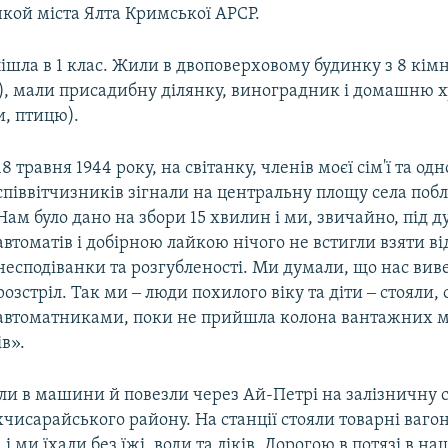
кой міста Ялта Кримської АРСР.
 пішла в 1 клас. Жили в двоповерховому будинку з 8 кім
ї), мали присадибну ділянку, виноградник і домашню х
и, птицю).
18 травня 1944 року, на світанку, членів моєї сім'ї та од
співвітчизників зігнали на центральну площу села поб
Нам було дано на збори 15 хвилин і ми, звичайно, під 
автоматів і добірною лайкою нічого не встигли взяти ві
несподіванки та розгубленості. Ми думали, що нас вив
розстріл. Так ми ‒ люди похилого віку та діти ‒ стояли, 
автоматниками, поки не прийшла колона вантажних
в».
ли в машини й повезли через Ай-Петрі на залізничну 
исарайського району. На станції стояли товарні вагони
і ми їхали без їжі, води та ліків. Дорогою в потязі в н