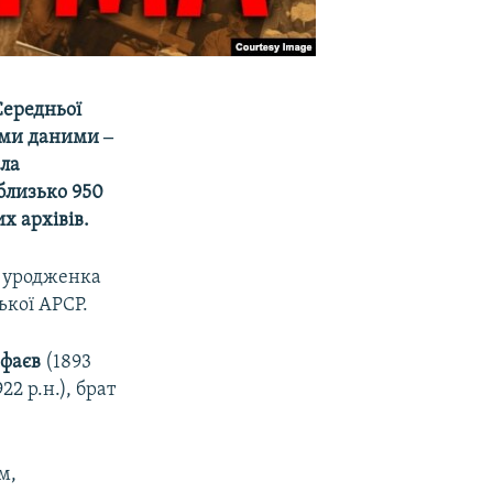
Середньої
ними даними ‒
ила
 близько 950
х архівів.
, уродженка
ької АРСР.
афаєв
(1893
922 р.н.), брат
м,