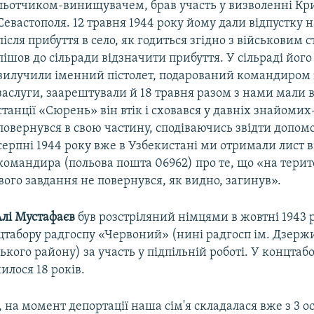
льотчиком-винищувачем, брав участь у визволенні Кр
Севастополя. 12 травня 1944 року йому дали відпустку на 
після прибуття в село, як годиться згідно з військовим 
пішов до сільради відзначити прибуття. У сільраді його
вилучили іменний пістолет, подарований командиром 
заслуги, заарештували й 18 травня разом з нами мали 
станції «Сюрень» він втік і сховався у давніх знайомих
повернувся в свою частину, сподіваючись звідти допом
серпні 1944 року вже в Узбекистані ми отримали лист в
командира (польова пошта 06962) про те, що «на терито
ового завдання не повернувся, як видно, загинув».
лі Мустафаєв
був розстріляний німцями в жовтні 1943 
нцтабору радгоспу «Червоний» (нині радгосп ім. Дзерж
кого району) за участь у підпільній роботі. У концтаб
илося 18 років.
на момент депортації наша сім'я складалася вже з 3 ос