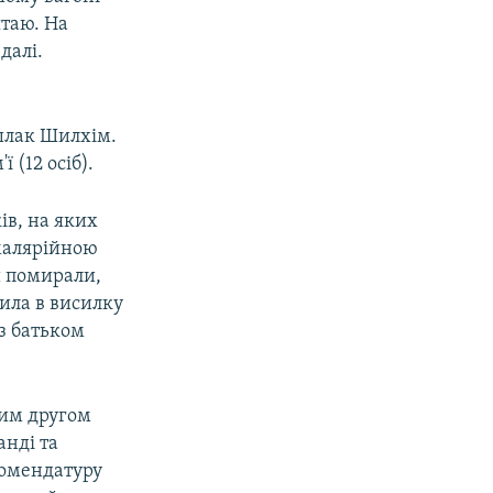
ятаю. На
далі.
шлак Шилхім.
 (12 осіб).
ів, на яких
 малярійною
и помирали,
пила в висилку
 з батьком
нним другом
анді та
комендатуру