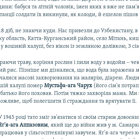
ини: бабуся та літній чоловік, імен яких я вже не пам'
анції солдати їх викинули, як колоди, й ешелон пішов 
18 діб, не знаючи куди. Нас привезли до Узбекистану, в
у область, Катта-Курганський район, село Мітань, ки
 вошивій халупі, без вікон із земляною долівкою, 3 сім'ї
аючи траву, коріння рослин і пили воду з водойм ‒ чек
ий рис. Пізніше ми дізналися, що вода була заражена
чалися масові захворювання на малярію, діарею. Люд
ашій халупі помер
Мустафа-ага Чарух
(його сім'я потра
 батько його поховав. Потім тяжко захворіла мама. Ми
ожливе, щоб полегшити її страждання та врятувати її.
У 1945 році тато зміг зв'язатися зі своїм старим довоє
Яг'я-ага Аппазовим
, який ще до війни жив у м. Самарк
працював у сільгосптехнікумі завучем. Яг'я-ага через 