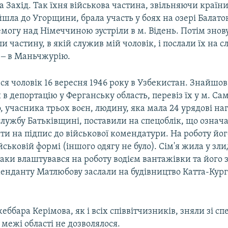
 Захід. Так їхня військова частина, звільняючи країн
шла до Угорщини, брала участь у боях на озері Балато
могу над Німеччиною зустріли в м. Відень. Потім знов
 частину, в якій служив мій чоловік, і послали їх на с
 ‒ в Маньчжурію.
ся чоловік 16 вересня 1946 року в Узбекистан. Знайшов 
 в депортацію у Ферганську область, перевіз їх у м. Са
о, учасника трьох воєн, людину, яка мала 24 урядові на
службу Батьківщині, поставили на спецоблік, що означ
ти на підпис до військової комендатури. На роботу йог
ійськовій формі (іншого одягу не було). Сім'я жила у зли
-таки влаштувався на роботу водієм вантажівки та його 
енданту Матлюбову заслали на будівництво Катта-Кур
еббара Керімова, як і всіх співвітчизників, зняли зі сп
межі області не дозволялося.