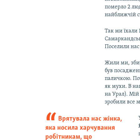
померло 2 люд
найближчій ст
Так ми їхали 
Самаркандськ
Поселили нас у
Жили ми, збир
був посаджен
паличкою. По
як мухи. В н
на Урал). Мій
зробили все м
Врятувала нас жінка,
яка носила харчування
робітникам, що