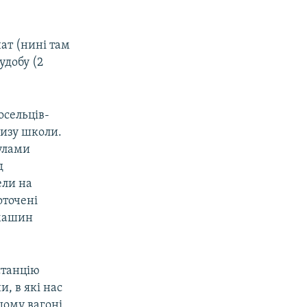
нат (нині там
удобу (2
носельців-
лизу школи.
дулами
д
ели на
оточені
 машин
станцію
, в які нас
ашому вагоні