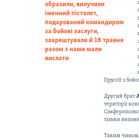
образили, вилучили
іменний пістолет,
подарований командиром
за бойові заслуги,
заарештували й 18 травня
разом з нами мали
вислати
Пруссії з бой
Другий брат
А
території ко
Сімферопольсь
тільки виповн
Таким чином, 