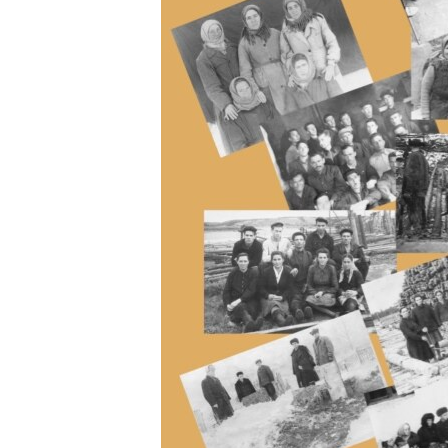
ВІДЕОУРОКИ «ELIFBE»
СВІДЧЕННЯ ОКУПАЦІЇ
УКРАЇНСЬКА ПРОБЛЕМА КРИМУ
ІНФОГРАФІКА