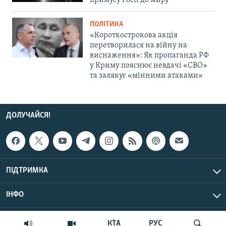
примусу Росії до миру
ПОЛІТИКА
«Короткострокова акція
перетворилася на війну на
виснаження»: Як пропаганда РФ
у Криму пояснює невдачі «СВО»
та залякує «мінними атаками»
ДОЛУЧАЙСЯ!
ПІДТРИМКА
ІНФО
© Крим.Реалії, 2026 | Усі права застережено.
КТА
РУС