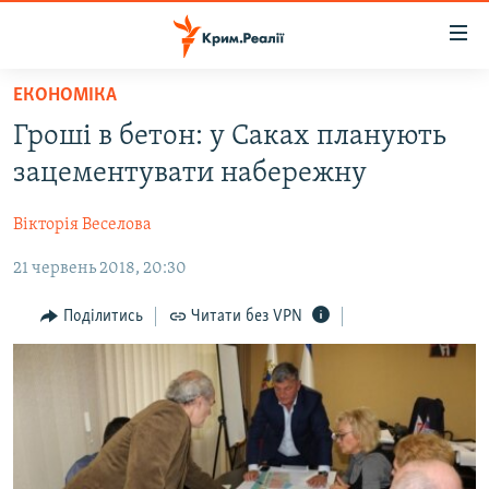
Доступність
посилання
Перейти
ЕКОНОМІКА
до
НОВИНИ
Гроші в бетон: у Саках планують
основного
ВОДА.КРИМ
матеріалу
зацементувати набережну
ВІДЕО ТА ФОТО
Перейти
до
Вікторія Веселова
ПОЛІТИКА
основної
21 червень 2018, 20:30
БЛОГИ
навігації
Перейти
ПОГЛЯД
Поділитись
Читати без VPN
до
ІНТЕРВ'Ю
пошуку
ВСЕ ЗА ДЕНЬ
СПЕЦПРОЕКТИ
ЯК ОБІЙТИ БЛОКУВАННЯ
ДЕПОРТАЦІЯ