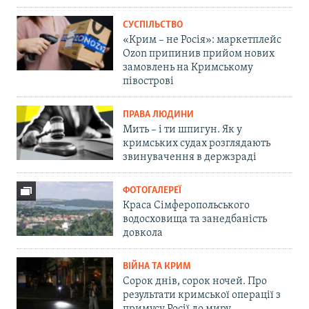
СУСПІЛЬСТВО
«Крим – не Росія»: маркетплейс
Ozon припинив прийом нових
замовлень на Кримському
півострові
ПРАВА ЛЮДИНИ
Мить – і ти шпигун. Як у
кримських судах розглядають
звинувачення в держзраді
ФОТОГАЛЕРЕЇ
Краса Сімферопольського
водосховища та занедбаність
довкола
ВІЙНА ТА КРИМ
Сорок днів, сорок ночей. Про
результати кримської операції з