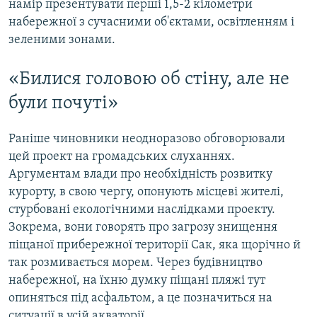
намір презентувати перші 1,5-2 кілометри
набережної з сучасними об'єктами, освітленням і
зеленими зонами.
«Билися головою об стіну, але не
були почуті»
Раніше чиновники неодноразово обговорювали
цей проект на громадських слуханнях.
Аргументам влади про необхідність розвитку
курорту, в свою чергу, опонують місцеві жителі,
стурбовані екологічними наслідками проекту.
Зокрема, вони говорять про загрозу знищення
піщаної прибережної території Сак, яка щорічно й
так розмивається морем. Через будівництво
набережної, на їхню думку піщані пляжі тут
опиняться під асфальтом, а це позначиться на
ситуації в усій акваторії.