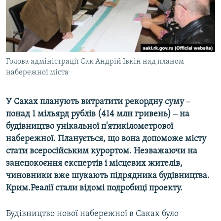
ВІДЕОУРОКИ «ELIFBE»
Русский
СВІДЧЕННЯ ОКУПАЦІЇ
Qırımtatar
УКРАЇНСЬКА ПРОБЛЕМА КРИМУ
ДОЛУЧАЙСЯ!
Голова адміністрації Сак Андрій Івкін над планом
ІНФОГРАФІКА
набережної міста
У Саках планують витратити рекордну суму ‒
Усі сайти RFE/RL
понад 1 мільярд рублів (414 млн гривень) ‒ на
будівництво унікальної п'ятикілометрової
набережної. Планується, що вона допоможе місту
стати всеросійським курортом. Незважаючи на
занепокоєння експертів і місцевих жителів,
чиновники вже шукають підрядника будівництва.
Крим.Реалії стали відомі подробиці проекту.
Будівництво нової набережної в Саках було