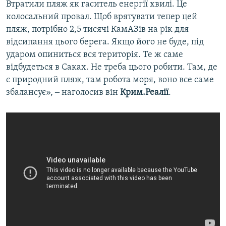
Втратили пляж як гаситель енергії хвилі. Це
колосальний провал. Щоб врятувати тепер цей
пляж, потрібно 2,5 тисячі КамАЗів на рік для
відсипання цього берега. Якщо його не буде, під
ударом опиниться вся територія. Те ж саме
відбудеться в Саках. Не треба цього робити. Там, де
є природний пляж, там робота моря, воно все саме
збалансує», ‒ наголосив він
Крим.Реалії
.