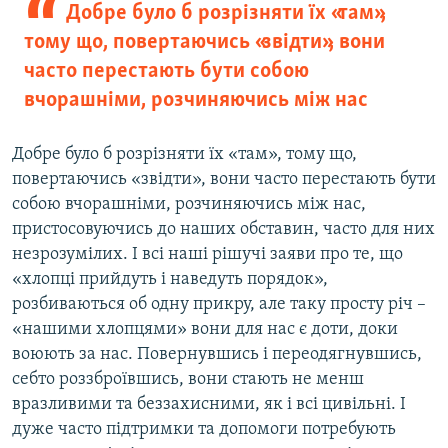
Добре було б розрізняти їх «там»,
тому що, повертаючись «звідти», вони
часто перестають бути собою
вчорашніми, розчиняючись між нас
Добре було б розрізняти їх «там», тому що,
повертаючись «звідти», вони часто перестають бути
собою вчорашніми, розчиняючись між нас,
пристосовуючись до наших обставин, часто для них
незрозумілих. І всі наші рішучі заяви про те, що
«хлопці прийдуть і наведуть порядок»,
розбиваються об одну прикру, але таку просту річ –
«нашими хлопцями» вони для нас є доти, доки
воюють за нас. Повернувшись і переодягнувшись,
себто роззброївшись, вони стають не менш
вразливими та беззахисними, як і всі цивільні. І
дуже часто підтримки та допомоги потребують