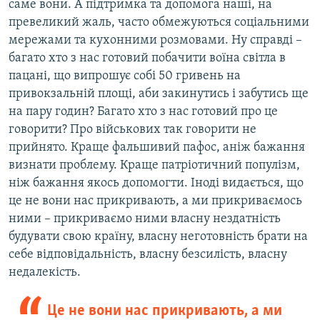
саме вони. А підтримка та допомога наші, на
превеликий жаль, часто обмежуються соціальними
мережами та кухонними розмовами. Ну справді –
багато хто з нас готовий побачити воїна світла в
пацані, що випрошує собі 50 гривень на
привокзальній площі, аби закинутись і забутись ще
на пару годин? Багато хто з нас готовий про це
говорити? Про військових так говорити не
прийнято. Краще фальшивий пафос, аніж бажання
визнати проблему. Краще патріотичний популізм,
ніж бажання якось допомогти. Іноді видається, що
це не вони нас прикривають, а ми прикриваємось
ними – прикриваємо ними власну нездатність
будувати свою країну, власну неготовність брати на
себе відповідальність, власну безсилість, власну
недалекість.
Це не вони нас прикривають, а ми