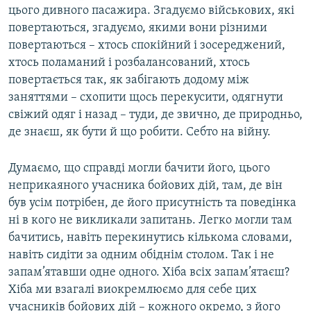
цього дивного пасажира. Згадуємо військових, які
повертаються, згадуємо, якими вони різними
повертаються – хтось спокійний і зосереджений,
хтось поламаний і розбалансований, хтось
повертається так, як забігають додому між
заняттями – схопити щось перекусити, одягнути
свіжий одяг і назад – туди, де звично, де природньо,
де знаєш, як бути й що робити. Себто на війну.
Думаємо, що справді могли бачити його, цього
неприкаяного учасника бойових дій, там, де він
був усім потрібен, де його присутність та поведінка
ні в кого не викликали запитань. Легко могли там
бачитись, навіть перекинутись кількома словами,
навіть сидіти за одним обіднім столом. Так і не
запам’ятавши одне одного. Хіба всіх запам’ятаєш?
Хіба ми взагалі виокремлюємо для себе цих
учасників бойових дій – кожного окремо, з його