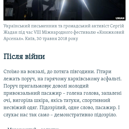
ВІДЕОУРОКИ «ELIFBE»
Русский
СВІДЧЕННЯ ОКУПАЦІЇ
Qırımtatar
УКРАЇНСЬКА ПРОБЛЕМА КРИМУ
Український письменник та громадський активіст Сергій
Жадан під час VІІI Міжнародного фестивалю «Книжковий
ДОЛУЧАЙСЯ!
ІНФОГРАФІКА
Арсенал». Київ, 30 травня 2018 року
Після війни
Усі сайти RFE/RL
Стоїмо на вокзалі, до потяга півгодини. Гітари
лежать поруч, на гарячому харківському асфальті.
Поруч пригальмовує доволі молодий
привокзальний пасажир – голена голова, запалені
очі, вигоріла шкіра, якісь татухи, спортивний
несвіжий одяг. Підозрілий, одне слово, пасажир. І
слухає нас так само – демонстративно підозріло.