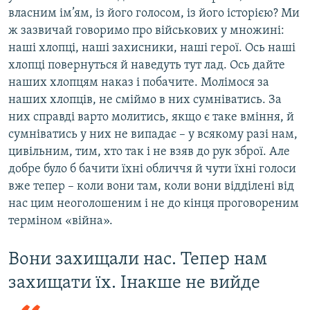
власним ім’ям, із його голосом, із його історією? Ми
ж зазвичай говоримо про військових у множині:
наші хлопці, наші захисники, наші герої. Ось наші
хлопці повернуться й наведуть тут лад. Ось дайте
наших хлопцям наказ і побачите. Молімося за
наших хлопців, не сміймо в них сумніватись. За
них справді варто молитись, якщо є таке вміння, й
сумніватись у них не випадає – у всякому разі нам,
цивільним, тим, хто так і не взяв до рук зброї. Але
добре було б бачити їхні обличчя й чути їхні голоси
вже тепер – коли вони там, коли вони відділені від
нас цим неоголошеним і не до кінця проговореним
терміном «війна».
Вони захищали нас. Тепер нам
захищати їх. Інакше не вийде​