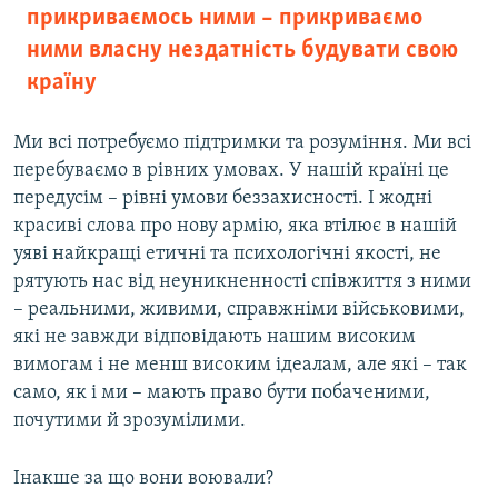
прикриваємось ними – прикриваємо
ними власну нездатність будувати свою
країну
Ми всі потребуємо підтримки та розуміння. Ми всі
перебуваємо в рівних умовах. У нашій країні це
передусім – рівні умови беззахисності. І жодні
красиві слова про нову армію, яка втілює в нашій
уяві найкращі етичні та психологічні якості, не
рятують нас від неуникненності співжиття з ними
– реальними, живими, справжніми військовими,
які не завжди відповідають нашим високим
вимогам і не менш високим ідеалам, але які – так
само, як і ми – мають право бути побаченими,
почутими й зрозумілими.
Інакше за що вони воювали?