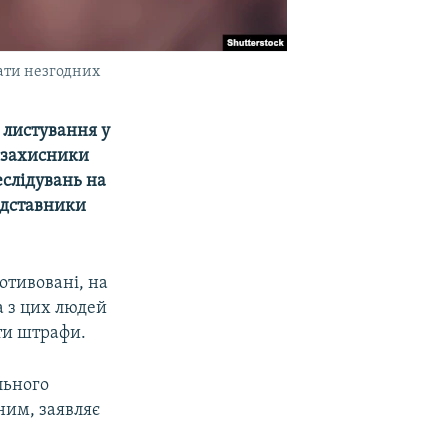
ати незгодних
 листування у
озахисники
еслідувань на
редставники
отивовані, на
а з цих людей
ти штрафи.
льного
ним, заявляє