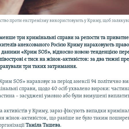
ство проти екстремізму використовують у Криму, щоб залякув
менше три кримінальні справи за репости та приватне
ителів анексованого Росією Криму нараховують прав
За даними «Крим SOS», відносно новою тенденцією пер
івострові є тиск на жінок-активісток: за два тижні п
арахували три таких затримання.
Крим SOS» нараховує за період анексії 94 політично вм
мінальні справи, щодо 40 осіб ухвалено вироки: частин
астина –
засуджені умовно або були вимушені виплати
а активістів у Криму, зараз фіксують випадки криміна
ня жінок-активісток, що раніше не було таким пошире
організації
Таміла Ташева
.