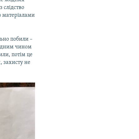
з слідство
з матеріалами
льно побили –
відним чином
или, потім це
, захисту не