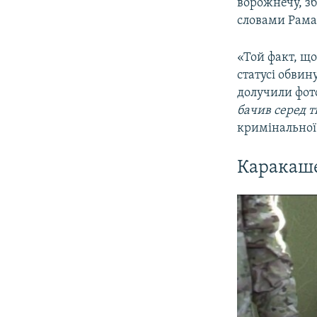
ворожнечу, зб
словами Рамаз
«Той факт, що
статусі обвин
долучили фот
бачив серед ти
кримінальної 
Каракаш