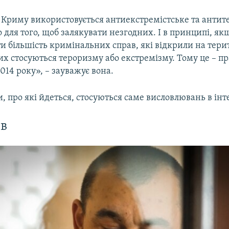
ї Криму використовується антиекстремістське та анти
 для того, щоб залякувати незгодних. І в принципі, як
и більшість кримінальних справ, які відкрили на тери
них стосуються тероризму або екстремізму. Тому це – п
014 року», – зауважує вона.
, про які йдеться, стосуються саме висловлювань в інт
в