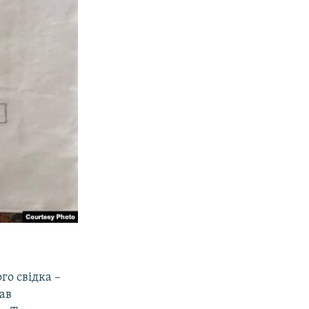
го свідка –
ав