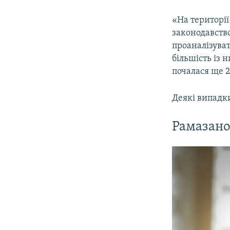
«На територі
законодавство
проаналізуват
більшість із 
почалася ще 2
Деякі випадки
Рамазано