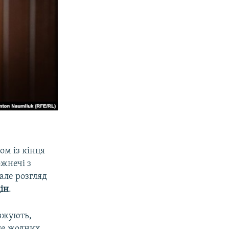
ом із кінця
ожнечі з
але розгляд
ін
.
вжують,
ле жодних