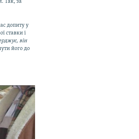
. Так, за
час допиту у
ї ставки і
ерджує, він
нути його до