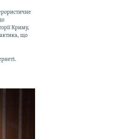
терористичне
що
торії Криму,
рактика, що
ернеті.