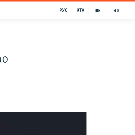
РУС
КТА
мо