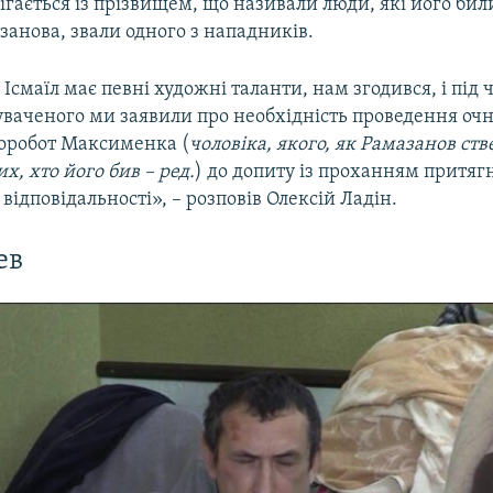
ігається із прізвищем, що називали люди, які його били
анова, звали одного з нападників.
 Ісмаїл має певні художні таланти, нам згодився, і під 
уваченого ми заявили про необхідність проведення очно
оробот Максименка (
чоловіка, якого, як Рамазанов ств
х, хто його бив – ред.
) до допиту із проханням притяг
відповідальності», – розповів Олексій Ладін.
ев