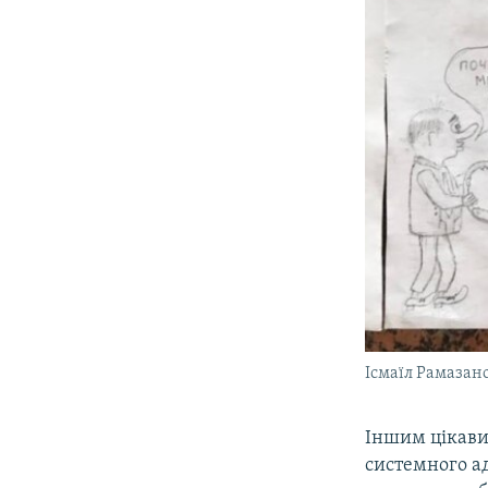
Ісмаїл Рамазан
Іншим цікавим
системного ад