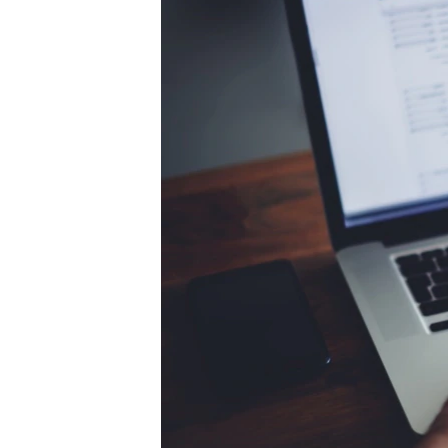
ВІДЕОУРОКИ «ELIFBE»
СВІДЧЕННЯ ОКУПАЦІЇ
УКРАЇНСЬКА ПРОБЛЕМА КРИМУ
ІНФОГРАФІКА