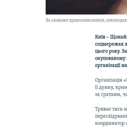
За словами правозахисників, законодав
Київ – Щонай
соцмережах ж
цього року. 
окупованому п
організації н
Організація «
її думку, кри
за ґратами, ч
Триває тиск н
переслідуван
координатор 