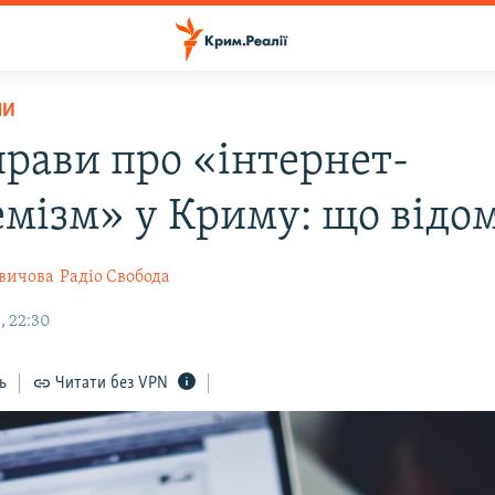
НИ
прави про «інтернет-
емізм» у Криму: що відо
квичова
Радіо Свобода
, 22:30
ь
Читати без VPN