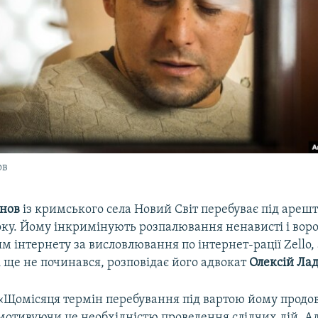
ов
анов
із кримського села Новий Світ перебуває під арешт
оку. Йому інкримінують розпалювання ненависті і вор
 інтернету за висловлювання по інтернет-рації Zello, 
і ще не починався, розповідає його адвокат
Олексій Лад
«Щомісяця термін перебування під вартою йому продо
мотивуючи це необхідністю проведення слідчих дій. А