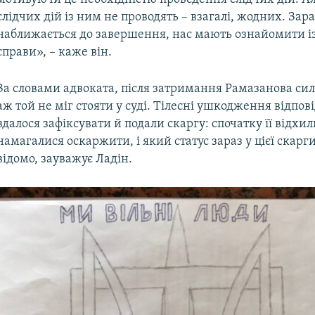
слідчих дій із ним не проводять – взагалі, жодних. Зара
наближається до завершення, нас мають ознайомити і
справи», – каже він.
За словами адвоката, після затримання Рамазанова си
аж той не міг стояти у суді. Тілесні ушкодження відпо
вдалося зафіксувати й подали скаргу: спочатку її відхил
намагалися оскаржити, і який статус зараз у цієї скарги
відомо, зауважує Ладін.