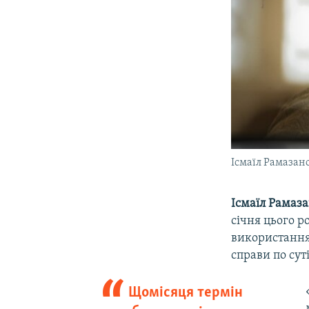
Ісмаїл Рамазан
Ісмаїл Рамаз
січня цього р
використанням
справи по сут
Щомісяця термін