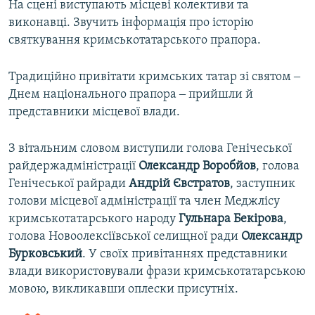
На сцені виступають місцеві колективи та
виконавці. Звучить інформація про історію
святкування кримськотатарського прапора.
Традиційно привітати кримських татар зі святом ‒
Днем національного прапора ‒ прийшли й
представники місцевої влади.
З вітальним словом виступили голова Генічеської
райдержадміністрації
Олександр
Воробйов
, голова
Генічеської райради
Андрій
Євстратов
, заступник
голови місцевої адміністрації та член Меджлісу
кримськотатарського народу
Гульнара
Бекірова
,
голова Новоолексіївської селищної ради
Олександр
Бурковський
. У своїх привітаннях представники
влади використовували фрази кримськотатарською
мовою, викликавши оплески присутніх.