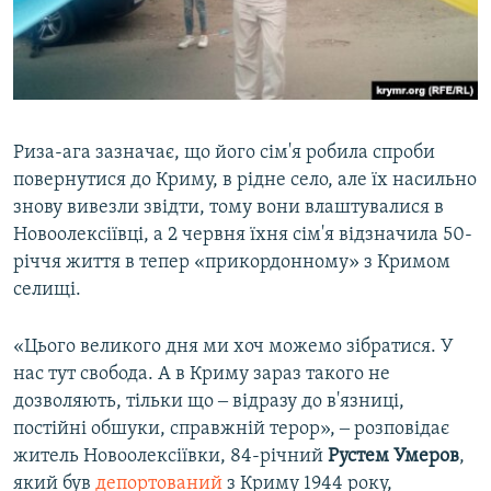
Риза-ага зазначає, що його сім'я робила спроби
повернутися до Криму, в рідне село, але їх насильно
знову вивезли звідти, тому вони влаштувалися в
Новоолексіївці, а 2 червня їхня сім'я відзначила 50-
річчя життя в тепер «прикордонному» з Кримом
селищі.
«Цього великого дня ми хоч можемо зібратися. У
нас тут свобода. А в Криму зараз такого не
дозволяють, тільки що ‒ відразу до в'язниці,
постійні обшуки, справжній терор», ‒ розповідає
житель Новоолексіївки, 84-річний
Рустем
Умеров
,
який був
депортований
з Криму 1944 року,