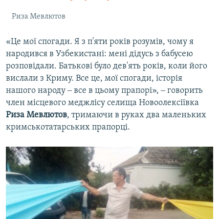
Риза Мевлютов
«Це мої спогади. Я з п'яти років розумів, чому я
народився в Узбекистані: мені дідусь з бабусею
розповідали. Батькові було дев'ять років, коли його
вислали з Криму. Все це, мої спогади, історія
нашого народу ‒ все в цьому прапорі», ‒ говорить
член місцевого меджлісу селища Новоолексіївка
Риза
Мевлютов
, тримаючи в руках два маленьких
кримськотатарських прапорці.