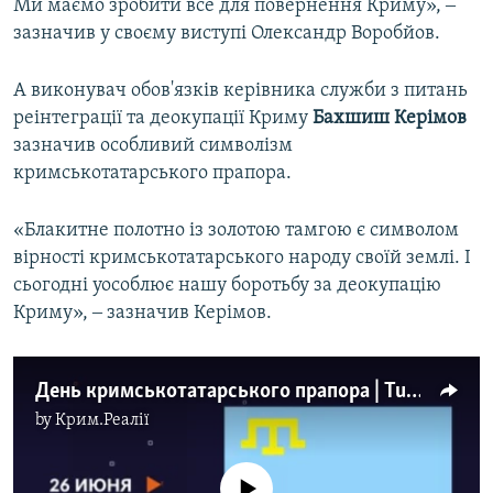
Ми маємо зробити все для повернення Криму», ‒
зазначив у своєму виступі Олександр Воробйов.
А виконувач обов'язків керівника служби з питань
реінтеграції та деокупації Криму
Бахшиш
Керімов
зазначив особливий символізм
кримськотатарського прапора.
«Блакитне полотно із золотою тамгою є символом
вірності кримськотатарського народу своїй землі. І
сьогодні уособлює нашу боротьбу за деокупацію
Криму», ‒ зазначив Керімов.
День кримськотатарського прапора | Tugra (відео)
by
Крим.Реалії
No media source currently available