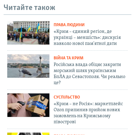
Читайте також
ПРАВА ЛЮДИНИ
«Крим – єдиний регіон, де
українці – меншість»: дискусія
навколо нової пам'ятної дати
ВІЙНА ТА КРИМ
Російська влада обіцяє закрити
морський шлях українським
БпЛА до Севастополя. Чи реально
це?
СУСПІЛЬСТВО
«Крим – не Росія»: маркетплейс
Ozon припинив прийом нових
замовлень на Кримському
півострові