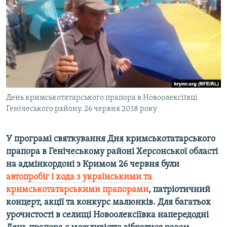
ВІДЕОУРОКИ «ELIFBE»
Русский
СВІДЧЕННЯ ОКУПАЦІЇ
Qırımtatar
УКРАЇНСЬКА ПРОБЛЕМА КРИМУ
ДОЛУЧАЙСЯ!
ІНФОГРАФІКА
День кримськотатарського прапора в Новоолексіївці
Генічеського району. 26 червня 2018 року
Усі сайти RFE/RL
У програмі святкування Дня кримськотатарського
прапора в Генічеському районі Херсонської області
на адмінкордоні з Кримом 26 червня були
автопробіг і хода з українськими та
кримськотатарськими прапорами
, патріотичний
концерт, акції та конкурс малюнків. Для багатьох
урочистості в селищі Новоолексіївка напередодні