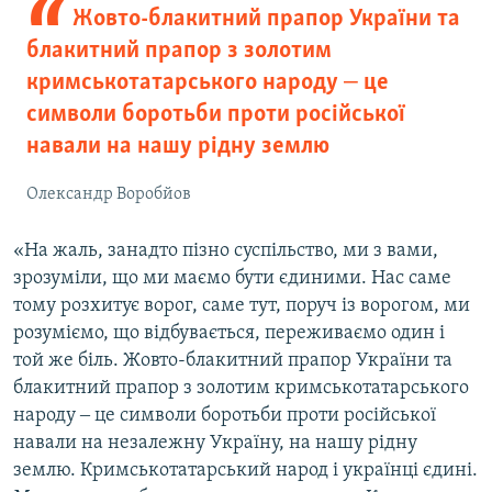
Жовто-блакитний прапор України та
блакитний прапор з золотим
кримськотатарського народу ‒ це
символи боротьби проти російської
навали на нашу рідну землю
Олександр Воробйов
«На жаль, занадто пізно суспільство, ми з вами,
зрозуміли, що ми маємо бути єдиними. Нас саме
тому розхитує ворог, саме тут, поруч із ворогом, ми
розуміємо, що відбувається, переживаємо один і
той же біль. Жовто-блакитний прапор України та
блакитний прапор з золотим кримськотатарського
народу ‒ це символи боротьби проти російської
навали на незалежну Україну, на нашу рідну
землю. Кримськотатарський народ і українці єдині.