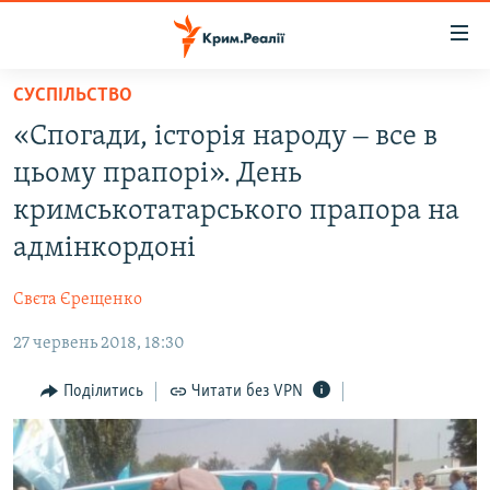
Доступність
посилання
Перейти
СУСПІЛЬСТВО
до
НОВИНИ
«Спогади, історія народу ‒ все в
основного
ВОДА.КРИМ
матеріалу
цьому прапорі». День
ВІДЕО ТА ФОТО
Перейти
кримськотатарського прапора на
до
ПОЛІТИКА
адмінкордоні
основної
БЛОГИ
навігації
Свєта Єрещенко
Перейти
ПОГЛЯД
до
27 червень 2018, 18:30
ІНТЕРВ'Ю
пошуку
ВСЕ ЗА ДЕНЬ
Поділитись
Читати без VPN
СПЕЦПРОЕКТИ
ЯК ОБІЙТИ БЛОКУВАННЯ
ДЕПОРТАЦІЯ