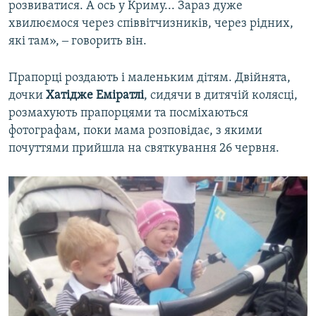
розвиватися. А ось у Криму... Зараз дуже
хвилюємося через співвітчизників, через рідних,
які там», ‒ говорить він.
Прапорці роздають і маленьким дітям. Двійнята,
дочки
Хатідже
Еміратлі
, сидячи в дитячій колясці,
розмахують прапорцями та посміхаються
фотографам, поки мама розповідає, з якими
почуттями прийшла на святкування 26 червня.