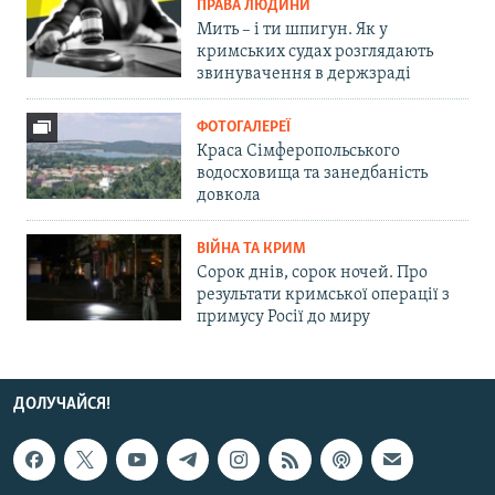
ПРАВА ЛЮДИНИ
Мить – і ти шпигун. Як у
кримських судах розглядають
звинувачення в держзраді
ФОТОГАЛЕРЕЇ
Краса Сімферопольського
водосховища та занедбаність
довкола
ВІЙНА ТА КРИМ
Сорок днів, сорок ночей. Про
результати кримської операції з
примусу Росії до миру
ДОЛУЧАЙСЯ!