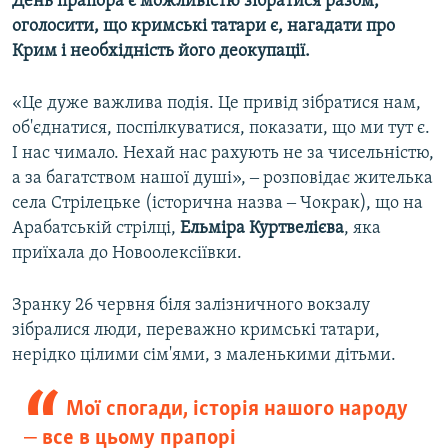
День прапора є можливістю зібратися разом,
оголосити, що кримські татари є, нагадати про
Крим і необхідність його деокупації.
«Це дуже важлива подія. Це привід зібратися нам,
об'єднатися, поспілкуватися, показати, що ми тут є.
І нас чимало. Нехай нас рахують не за чисельністю,
а за багатством нашої душі», ‒ розповідає жителька
села Стрілецьке (історична назва ‒ Чокрак), що на
Арабатській стрілці,
Ельміра
Куртвелієва
, яка
приїхала до Новоолексіївки.
Зранку 26 червня біля залізничного вокзалу
зібралися люди, переважно кримські татари,
нерідко цілими сім'ями, з маленькими дітьми.
Мої спогади, історія нашого народу
‒ все в цьому прапорі