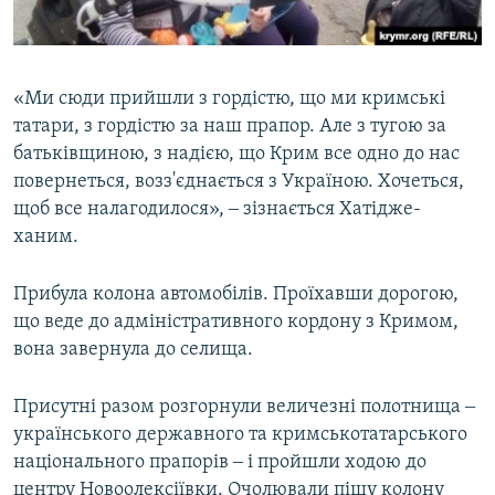
«Ми сюди прийшли з гордістю, що ми кримські
татари, з гордістю за наш прапор. Але з тугою за
батьківщиною, з надією, що Крим все одно до нас
повернеться, возз'єднається з Україною. Хочеться,
щоб все налагодилося», ‒ зізнається Хатідже-
ханим.
Прибула колона автомобілів. Проїхавши дорогою,
що веде до адміністративного кордону з Кримом,
вона завернула до селища.
Присутні разом розгорнули величезні полотнища ‒
українського державного та кримськотатарського
національного прапорів ‒ і пройшли ходою до
центру Новоолексіївки. Очолювали пішу колону