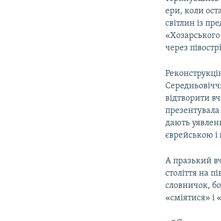
ери, коли ост
світлин із пр
«Хозарського 
через півострі
Реконструкцію
Середньовіччя
відтворити вч
презентувала 
дають уявленн
єврейською і
А празький 
століття на п
словничок, бо 
«сміятися» і 