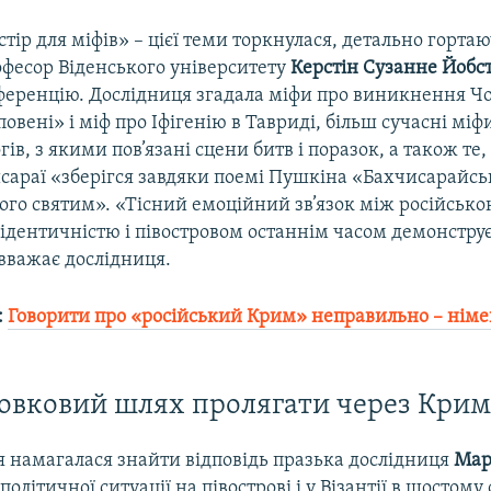
тір для міфів» – цієї теми торкнулася, детально гортаю
офесор Віденського університету
Керстін Сузанне Йобс
ференцію. Дослідниця згадала міфи про виникнення Ч
 повені» і міф про Іфігенію в Тавриді, більш сучасні міф
ів, з якими пов’язані сцени битв і поразок, а також те
сараї «зберігся завдяки поемі Пушкіна «Бахчисарайсь
ого святим». «Тісний емоційний зв’язок між російськ
ідентичністю і півостровом останнім часом демонструє
 вважає дослідниця.
:
Говорити про «російський Крим» неправильно – нім
овковий шлях пролягати через Крим
я намагалася знайти відповідь празька дослідниця
Мар
олітичної ситуації на півострові і у Візантії в шостому 