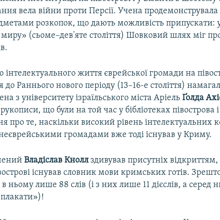
ання вела війни проти Персії. Учена продемонструвала 
едметами розкопок, що дають можливість припускати: 
миру» (сьоме–дев'яте століття) Шовковий шлях міг про
в.
 інтелектуального життя єврейської громади на півост
 до Раннього нового періоду (13–16-е століття) намага
ена з університету ізраїльського міста Аріель
Ґолда Ахі
рукописи, що були на той час у бібліотеках півострова і
я про те, наскільки високий рівень інтелектуальних к
 неєврейськими громадами вже тоді існував у Криму.
вчений
Владіслав Кнолл
здивував присутніх відкриттям,
івострові існував словник мови кримських готів. Зрешт
в ньому лише 88 слів (і з них лише 11 дієслів, а серед н
«плакати»)!