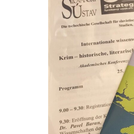
ВІДЕОУРОКИ «ELIFBE»
СВІДЧЕННЯ ОКУПАЦІЇ
УКРАЇНСЬКА ПРОБЛЕМА КРИМУ
ІНФОГРАФІКА