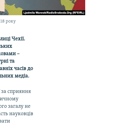
018 року
иці Чехії.
ських
мовами –
рні та
авніх часів до
альних медіа.
ї
за сприяння
оричному
ого загалу не
ість науковців
вати