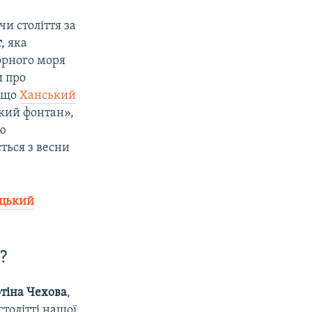
чи століття за
т
, яка
орного моря
и про
, що
Ханський
кий фонтан»,
ою
ться з весни
ецький
?
тіна Чехова
,
столітті нашої