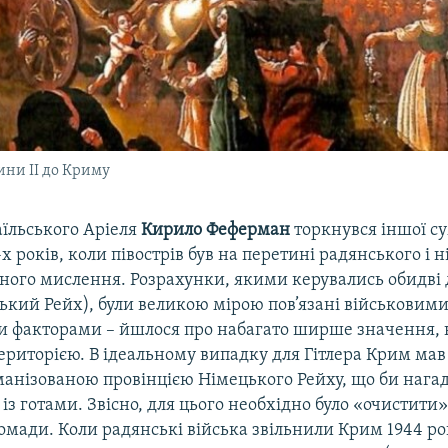
ни ІІ до Криму
аїльського Аріеля
Кирило Феферман
торкнувся іншої сум
х років, коли півострів був на перетині радянського і 
чного мислення. Розрахунки, якими керувались обидві
ький Рейх), були великою мірою пов’язані військовими
и факторами – йшлося про набагато ширше значення, 
ериторією. В ідеальному випадку для Гітлера Крим мав
манізованою провінцією Німецького Рейху, що би нага
 із готами. Звісно, для цього необхідно було «очистити»
омади. Коли радянські війська звільнили Крим 1944 рок