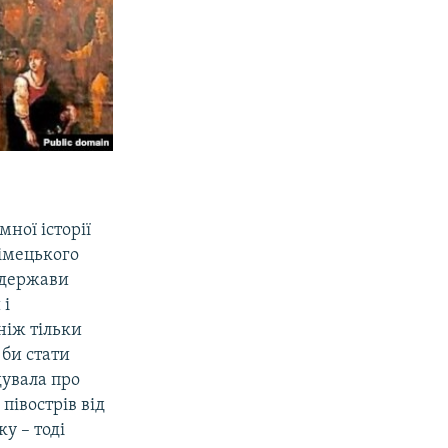
ної історії
німецького
 держави
 і
ніж тільки
 би стати
дувала про
 півострів від
у – тоді