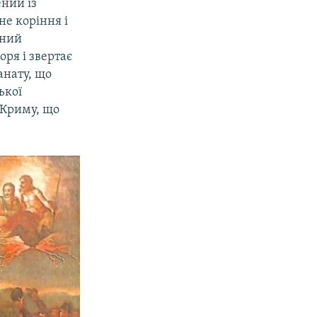
ений із
не коріння і
ений
ря і звертає
анату, що
ької
у Криму, що