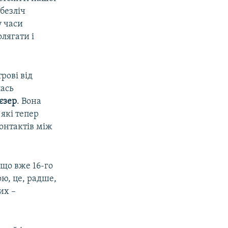
безліч
у часи
лягати і
рові від
лась
єзер
. Вона
 які тепер
онтактів між
 що вже 16-го
ою, це, радше,
их –