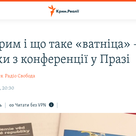
рим і що таке «ватніца» 
и з конференції у Празі
ек
Радіо Свобода
, 20:30
ь
Читати без VPN