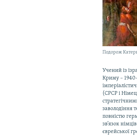
Подорож Катери
Учений із ізр
Криму – 1940-
імперіалісти
(СРСР і Німец
стратегічним
заволодіння т
повністю гер
зв’язок німців
єврейської гр