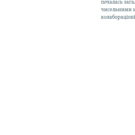
почалась зага
чисельними м
колабораціоні