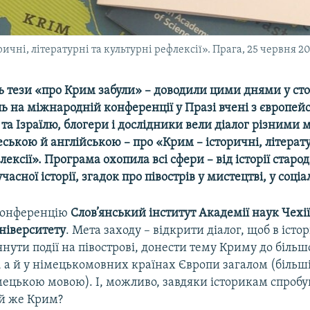
ні, літературні та культурні рефлексії». Прага, 25 червня 2
 тези «про Крим забули» – доводили цими днями у стол
ль на міжнародній конференції у Празі вчені з європей
 та Ізраїлю, блогери і дослідники вели діалог різними 
ською й англійською – про «Крим – історичні, літерату
лексії». Програма охопила всі сфери – від історії старод
часної історії, згадок про півострів у мистецтві, у соці
конференцію
Слов’янський інститут Академії наук Чехі
ніверситету
. Мета заходу – відкрити діалог, щоб в іст
янути події на півострові, донести тему Криму до більш
ї, а й у німецькомовних країнах Європи загалом (більш
мецькою мовою). І, можливо, завдяки історикам спробу
ий же Крим?