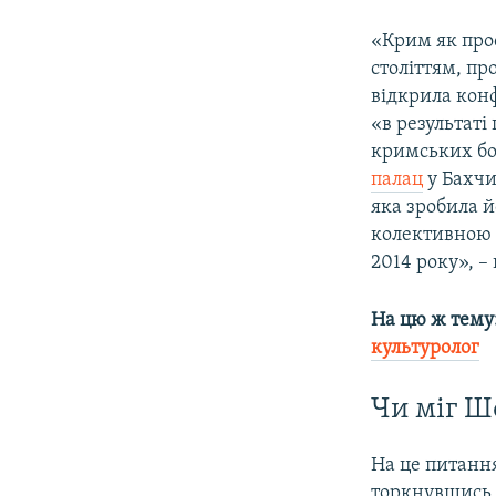
«Крим як прос
століттям, пр
відкрила кон
«в результаті
кримських бог
палац
у Бахчи
яка зробила й
колективною 
2014 року», –
На цю ж тему
культуролог
Чи міг Ш
На це питанн
торкнувшись п