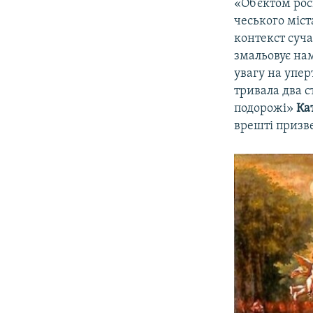
«Об’єктом рос
чеського міс
контекст суча
змальовує нам
увагу на упер
тривала два с
подорожі»
Ка
врешті призве