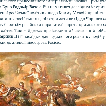
ійського православного імперіалізму» назвав Крим уч
та Брно
Радомір Влчек
. Він намагався дослідити історич
сної російської політики щодо Криму. У своїй праці вч
агання російських царів отримати вихід до Чорного мо
ту боротьбу російських правителів проти кримського х
толіття. Також йдеться про історичний зв’язок «Таврійс
терини
ІІ
і її наслідки для подальшого розвитку подій 
ли до анексії півострова Росією.