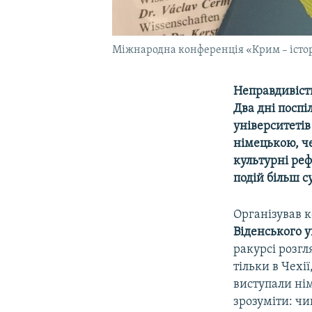
Міжнародна конференція «Крим – історич
Неправдивість
Два дні поспі
університетів
німецькою, че
культурні реф
подій більш су
Організував 
Віденського у
ракурсі розгл
тільки в Чехі
виступали ні
зрозуміти: ч