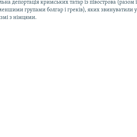
льна депортація кримських татар із півострова (разом і
еншими групами болгар і греків), яких звинуватили 
змі з німцями.