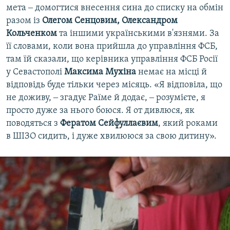
мета ‒ домогтися внесення сина до списку на обмін
разом із
Олегом Сенцовим, Олександром
Кольченком
та іншими українськими в'язнями. За
її словами, коли вона прийшла до управління ФСБ,
там їй сказали, що керівника управління ФСБ Росії
у Севастополі
Максима Мухіна
немає на місці й
відповідь буде тільки через місяць. «Я відповіла, що
не доживу, ‒ згадує Раїме й додає, ‒ розумієте, я
просто дуже за нього боюся. Я от дивлюся, як
поводяться з
Фератом Сейфуллаєвим
, який роками
в ШІЗО сидить, і дуже хвилююся за свою дитину».