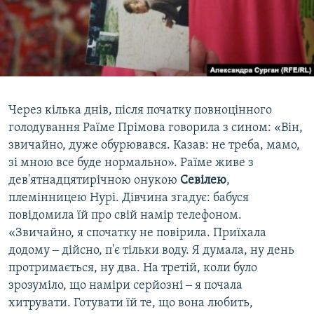
Через кілька днів, після початку повноцінного
голодування Раїме Прімова говорила з сином: «Він,
звичайно, дуже обурювався. Казав: не треба, мамо,
зі мною все буде нормально». Раїме живе з
дев'ятнадцятирічною онукою
Севілею
,
племінницею Нурі. Дівчина згадує: бабуся
повідомила їй про свій намір телефоном.
«Звичайно, я спочатку не повірила. Приїхала
додому ‒ дійсно, п'є тільки воду. Я думала, ну день
протримається, ну два. На третій, коли було
зрозуміло, що наміри серйозні ‒ я почала
хитрувати. Готувати їй те, що вона любить,