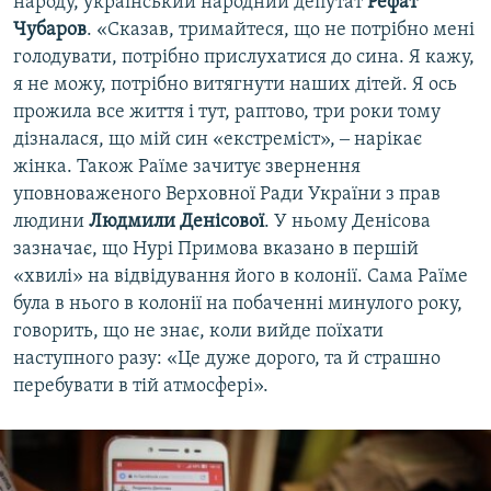
народу, український народний депутат
Рефат
Чубаров
. «Сказав, тримайтеся, що не потрібно мені
голодувати, потрібно прислухатися до сина. Я кажу,
я не можу, потрібно витягнути наших дітей. Я ось
прожила все життя і тут, раптово, три роки тому
дізналася, що мій син «екстреміст», ‒ нарікає
жінка. Також Раїме зачитує звернення
уповноваженого Верховної Ради України з прав
людини
Людмили Денісової
. У ньому Денісова
зазначає, що Нурі Примова вказано в першій
«хвилі» на відвідування його в колонії. Сама Раїме
була в нього в колонії на побаченні минулого року,
говорить, що не знає, коли вийде поїхати
наступного разу: «Це дуже дорого, та й страшно
перебувати в тій атмосфері».