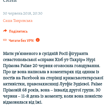
сина
ВІДЕОУРОКИ «ELIFBE»
Русский
СВІДЧЕННЯ ОКУПАЦІЇ
30 червень 2018, 20:30
Qırımtatar
Саша Тавровська
УКРАЇНСЬКА ПРОБЛЕМА КРИМУ
ДОЛУЧАЙСЯ!
ІНФОГРАФІКА
Поділитись
Читати без VPN
Усі сайти RFE/RL
Мати ув'язненого в сусідній Росії фігуранта
севастопольської «справи Хізб ут-Тахрір» Нурі
Прімова Раїме 20 червня оголосила голодування.
Про це вона написала в коментарях під одним із
постів на Facebook на сторінці кримськотатарської
активістки, правозахисниці Лутфіє Зудієвої. Раїме
Прімовій 68 років, вона ‒ інвалід другої групи. 30
червня ‒ 11-й день із моменту, коли вона повністю
відмовилася від їжі.