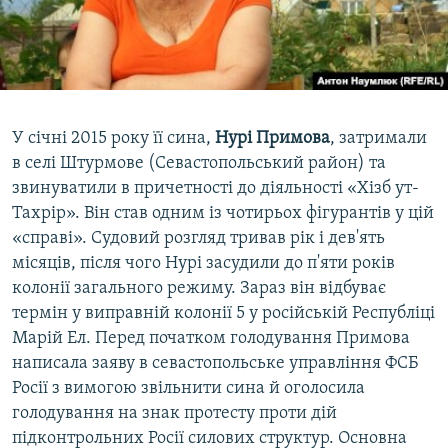
У січні 2015 року її сина,
Нурі Примова
, затримали
в селі Штурмове (Севастопольський район) та
звинуватили в причетності до діяльності «Хізб ут-
Тахрір». Він став одним із чотирьох фігурантів у цій
«справі». Судовий розгляд тривав рік і дев'ять
місяців, після чого Нурі засудили до п'яти років
колонії загального режиму. Зараз він відбуває
термін у виправній колонії 5 у російській Республіці
Марій Ел. Перед початком голодування Примова
написала заяву в севастопольське управління ФСБ
Росії з вимогою звільнити сина й оголосила
голодування на знак протесту проти дій
підконтрольних Росії силових структур. Основна