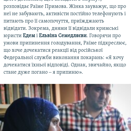
розповідає Раїме Примова. Жінка зауважує, що про
неї не забувають, активісти постійно телефонують і
питають про її самопочуття, приїжджають
відвідати. Зокрема, днями її відвідали кримські
юристи
Едем
і
Ельвіна Семедляєви
. Говорячи про
умови припинення голодування, Раїме підкреслює,
що хоче дочекатися реакції від російської
Федеральної служби виконання покарань: «Я хочу
дочекатися їхньої відповіді. Однак, звичайно, якщо
стане дуже погано ‒ я припиню».