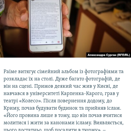
Раїме витягує сімейний альбом із фотографіями та
розкладає їх на столі. Дуже багато фотографій, де
він на сцені. Примов деякий час жив у Києві, де
навчався в університеті Карпенка-Карого, грав у
театрі «Колесо». Після повернення додому, до
Криму, почав будувати будинок та прийняв іслам.
«Його провина лише в тому, що він почав вчитися
молитися і жити за канонами ісламу. Виявляється,
цього достатньо, щоб посадити в тюрму», ‒