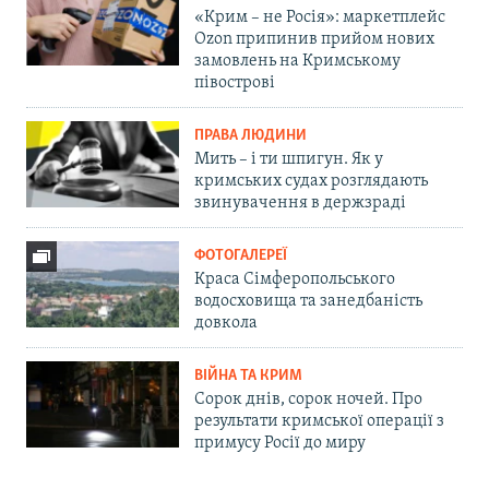
«Крим – не Росія»: маркетплейс
Ozon припинив прийом нових
замовлень на Кримському
півострові
ПРАВА ЛЮДИНИ
Мить – і ти шпигун. Як у
кримських судах розглядають
звинувачення в держзраді
ФОТОГАЛЕРЕЇ
Краса Сімферопольського
водосховища та занедбаність
довкола
ВІЙНА ТА КРИМ
Сорок днів, сорок ночей. Про
результати кримської операції з
примусу Росії до миру