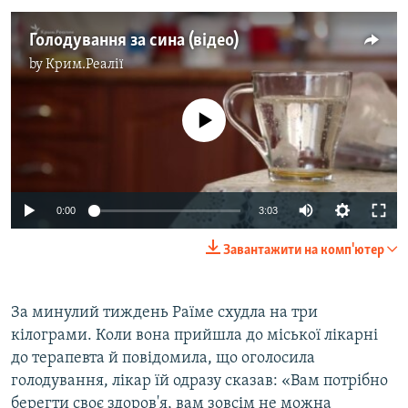
Голодування за сина (відео)
by
Крим.Реалії
No media source currently available
0:00
3:03
Завантажити на комп'ютер
За минулий тиждень Раїме схудла на три
кілограми. Коли вона прийшла до міської лікарні
до терапевта й повідомила, що оголосила
голодування, лікар їй одразу сказав: «Вам потрібно
берегти своє здоров'я, вам зовсім не можна