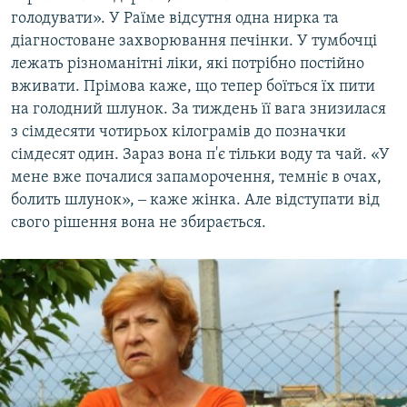
голодувати». У Раїме відсутня одна нирка та
діагностоване захворювання печінки. У тумбочці
лежать різноманітні ліки, які потрібно постійно
вживати. Прімова каже, що тепер боїться їх пити
на голодний шлунок. За тиждень її вага знизилася
з сімдесяти чотирьох кілограмів до позначки
сімдесят один. Зараз вона п'є тільки воду та чай. «У
мене вже почалися запаморочення, темніє в очах,
болить шлунок», ‒ каже жінка. Але відступати від
свого рішення вона не збирається.