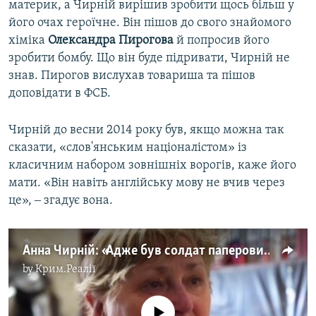
материк, а Чирній вирішив зробити щось більш у
його очах героїчне. Він пішов до свого знайомого
хіміка
Олександра
Пирогова
й попросив його
зробити бомбу. Що він буде підривати, Чирній не
знав. Пирогов вислухав товариша та пішов
доповідати в ФСБ.
Чирній до весни 2014 року був, якщо можна так
сказати, «слов'янським націоналістом» із
класичним набором зовнішніх ворогів, каже його
мати. «Він навіть англійську мову не вчив через
це», ‒ згадує вона.
Анна Чирній: «Адже був солдат паперовим» (відео)
by
Крим.Реалії
No media source currently available