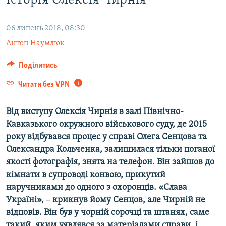
Історія Олексія Чирнія
ВІДЕОУРОКИ «ELIFBE»
Русский
СВІДЧЕННЯ ОКУПАЦІЇ
06 липень 2018, 08:30
Qırımtatar
Антон Наумлюк
УКРАЇНСЬКА ПРОБЛЕМА КРИМУ
ДОЛУЧАЙСЯ!
ІНФОГРАФІКА
Поділитись
Читати без VPN
Усі сайти RFE/RL
Від виступу Олексія Чирнія в залі Північно-
Кавказького окружного військового суду, де 2015
року відбувався процес у справі Олега Сенцова та
Олександра Кольченка, залишилася тільки поганої
якості фотографія, знята на телефон. Він зайшов до
кімнати в супроводі конвою, прикутий
наручниками до одного з охоронців. «Слава
Україні», ‒ крикнув йому Сенцов, але Чирній не
відповів. Він був у чорній сорочці та штанях, саме
такий, яким уявлявся за матеріалами справи, і