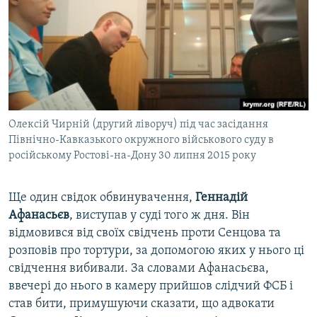
Олексій Чирній (другий ліворуч) під час засідання
Північно-Кавказького окружного військового суду в
російському Ростові-на-Дону 30 липня 2015 року
Ще один свідок обвинувачення,
Геннадій
Афанасьєв
, виступав у суді того ж дня. Він
відмовився від своїх свідчень проти Сенцова та
розповів про тортури, за допомогою яких у нього ці
свідчення вибивали. За словами Афанасьєва,
ввечері до нього в камеру прийшов слідчий ФСБ і
став бити, примушуючи сказати, що адвокати