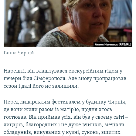
Ганна Чирній
Нарешті, він влаштувався екскурсійним гідом у
печери біля Сімферополя. Але знову пропрацював
сезон і далі його не залишили.
Перед лицарським фестивалем у будинку Чирнія,
де вони жили разом із матір'ю, щодня хтось
гостював. Він приймав усіх, він був у своєму світі ‒
лицарів, благородних і не дуже вчинків, мечів та
обладунків, викуваних у кузні, суконь, зшитих