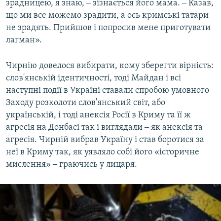
зрадницею, я знаю, ‒ зізнається його мама. ‒ Казав,
що ми все можемо зрадити, а ось кримські татари
не зрадять. Прийшов і попросив мене приготувати
лагман».
Чирнію довелося вибирати, кому зберегти вірність:
слов'янській ідентичності, тоді Майдан і всі
наступні події в Україні ставали спробою умовного
Заходу розколоти слов'янський світ, або
українській, і тоді анексія Росії в Криму та її ж
агресія на Донбасі так і виглядали ‒ як анексія та
агресія. Чирній вибрав Україну і став боротися за
неї в Криму так, як уявляло собі його «історичне
мислення» ‒ граючись у лицаря.