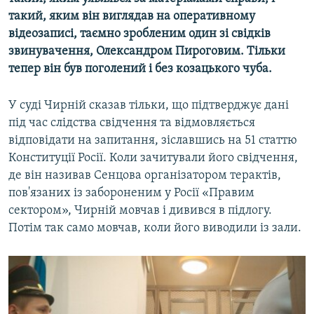
такий, яким він виглядав на оперативному
відеозаписі, таємно зробленим один зі свідків
звинувачення, Олександром Пироговим. Тільки
тепер він був поголений і без козацького чуба.
У суді Чирній сказав тільки, що підтверджує дані
під час слідства свідчення та відмовляється
відповідати на запитання, зіславшись на 51 статтю
Конституції Росії. Коли зачитували його свідчення,
де він називав Сенцова організатором терактів,
пов'язаних із забороненим у Росії «Правим
сектором», Чирній мовчав і дивився в підлогу.
Потім так само мовчав, коли його виводили із зали.