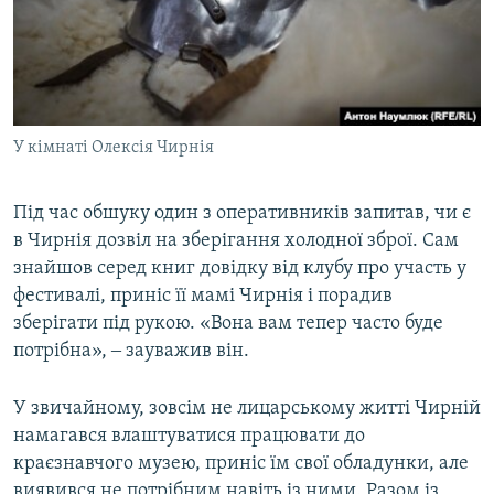
У кімнаті Олексія Чирнія
Під час обшуку один з оперативників запитав, чи є
в Чирнія дозвіл на зберігання холодної зброї. Сам
знайшов серед книг довідку від клубу про участь у
фестивалі, приніс її мамі Чирнія і порадив
зберігати під рукою. «Вона вам тепер часто буде
потрібна», ‒ зауважив він.
У звичайному, зовсім не лицарському житті Чирній
намагався влаштуватися працювати до
краєзнавчого музею, приніс їм свої обладунки, але
виявився не потрібним навіть із ними. Разом із