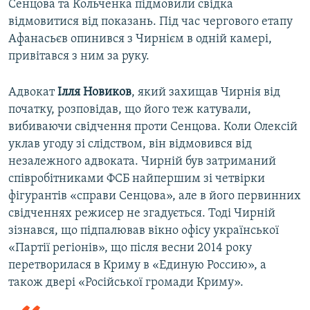
Сенцова та Кольченка підмовили свідка
відмовитися від показань. Під час чергового етапу
Афанасьєв опинився з Чирнієм в одній камері,
привітався з ним за руку.
Адвокат
Ілля
Новиков
, який захищав Чирнія від
початку, розповідав, що його теж катували,
вибиваючи свідчення проти Сенцова. Коли Олексій
уклав угоду зі слідством, він відмовився від
незалежного адвоката. Чирній був затриманий
співробітниками ФСБ найпершим зі четвірки
фігурантів «справи Сенцова», але в його первинних
свідченнях режисер не згадується. Тоді Чирній
зізнався, що підпалював вікно офісу української
«Партії регіонів», що після весни 2014 року
перетворилася в Криму в «Единую Россию», а
також двері «Російської громади Криму».