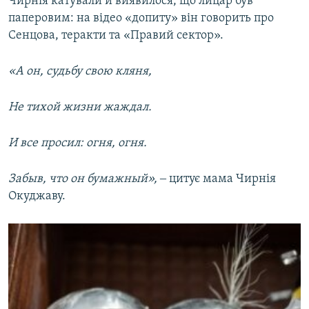
Чирнія катували й виявилося, що лицар був
паперовим: на відео «допиту» він говорить про
Сенцова, теракти та «Правий сектор».
«А он, судьбу свою кляня,
Не тихой жизни жаждал.
И все просил: огня, огня.
Забыв, что он бумажный»,
‒ цитує мама Чирнія
Окуджаву.