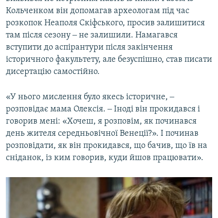
Кольченком він допомагав археологам під час
розкопок Неаполя Скіфського, просив залишитися
там після сезону ‒ не залишили. Намагався
вступити до аспірантури після закінчення
історичного факультету, але безуспішно, став писати
дисертацію самостійно.
«У нього мислення було якесь історичне, ‒
розповідає мама Олексія. ‒ Іноді він прокидався і
говорив мені: «Хочеш, я розповім, як починався
день жителя середньовічної Венеції?». І починав
розповідати, як він прокидався, що бачив, що їв на
сніданок, із ким говорив, куди йшов працювати».