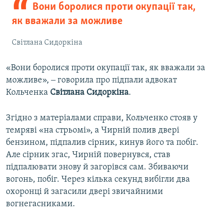
Вони боролися проти окупації так,
як вважали за можливе
Світлана Сидоркіна
«Вони боролися проти окупації так, як вважали за
можливе», ‒ говорила про підпали адвокат
Кольченка
Світлана
Сидоркіна
.
Згідно з матеріалами справи, Кольченко стояв у
темряві «на стрьомі», а Чирній полив двері
бензином, підпалив сірник, кинув його та побіг.
Але сірник згас, Чирній повернувся, став
підпалювати знову й загорівся сам. Збиваючи
вогонь, побіг. Через кілька секунд вибігли два
охоронці й загасили двері звичайними
вогнегасниками.