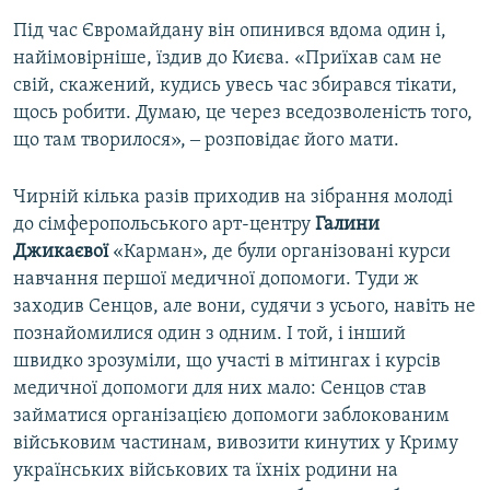
Під час Євромайдану він опинився вдома один і,
найімовірніше, їздив до Києва. «Приїхав сам не
свій, скажений, кудись увесь час збирався тікати,
щось робити. Думаю, це через вседозволеність того,
що там творилося», ‒ розповідає його мати.
Чирній кілька разів приходив на зібрання молоді
до сімферопольського арт-центру
Галини
Джикаєвої
«Карман», де були організовані курси
навчання першої медичної допомоги. Туди ж
заходив Сенцов, але вони, судячи з усього, навіть не
познайомилися один з одним. І той, і інший
швидко зрозуміли, що участі в мітингах і курсів
медичної допомоги для них мало: Сенцов став
займатися організацією допомоги заблокованим
військовим частинам, вивозити кинутих у Криму
українських військових та їхніх родини на