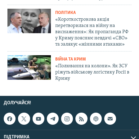
ПОЛІТИКА
«Короткострокова акція
перетворилася на війну на
виснаження»: Як пропаганда РФ
у Криму пояснює невдачі «СВО»
та залякує «мінними атаками»
ВІЙНА ТА КРИМ
«Полювання на колони». Як ЗСУ
ріжуть військову логістику Росії в
Криму
ДОЛУЧАЙСЯ!
ПІДТРИМКА