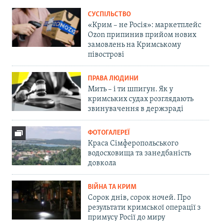
СУСПІЛЬСТВО
«Крим – не Росія»: маркетплейс
Ozon припинив прийом нових
замовлень на Кримському
півострові
ПРАВА ЛЮДИНИ
Мить – і ти шпигун. Як у
кримських судах розглядають
звинувачення в держзраді
ФОТОГАЛЕРЕЇ
Краса Сімферопольського
водосховища та занедбаність
довкола
ВІЙНА ТА КРИМ
Сорок днів, сорок ночей. Про
результати кримської операції з
примусу Росії до миру