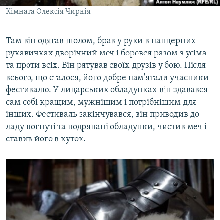
Кімната Олексія Чирнія
Там він одягав шолом, брав у руки в панцерних
рукавичках дворічний меч і боровся разом з усіма
та проти всіх. Він рятував своїх друзів у бою. Після
всього, що сталося, його добре пам'ятали учасники
фестивалю. У лицарських обладунках він здавався
сам собі кращим, мужнішим і потрібнішим для
інших. Фестиваль закінчувався, він приводив до
ладу погнуті та подряпані обладунки, чистив меч і
ставив його в куток.