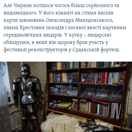
Але Чирнію хотілося чогось більш серйозного та
видовищного. У його кімнаті на стінах висіли
карти завоювань Олександра Македонського,
плани Хрестових походів і поганої якості картинки
середньовічних лицарів. У кутку ‒ лицарські
обладунки, в яких він щороку брав участь у
фестивалі реконструкторів у Судакській фортеці.