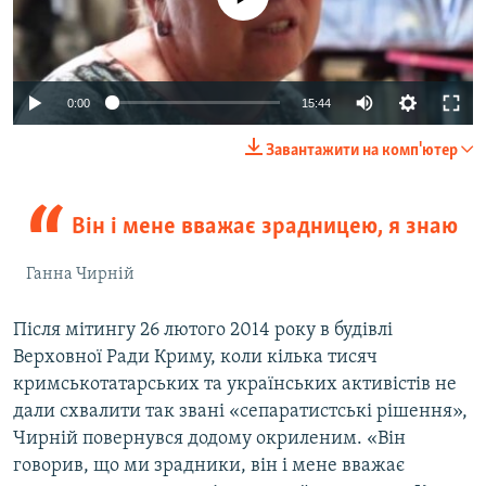
0:00
15:44
Завантажити на комп'ютер
Він і мене вважає зрадницею, я знаю
Ганна Чирній
Після мітингу 26 лютого 2014 року в будівлі
Верховної Ради Криму, коли кілька тисяч
кримськотатарських та українських активістів не
дали схвалити так звані «сепаратистські рішення»,
Чирній повернувся додому окриленим. «Він
говорив, що ми зрадники, він і мене вважає