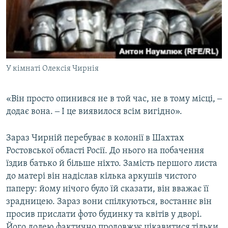
У кімнаті Олексія Чирнія
«Він просто опинився не в той час, не в тому місці, ‒
додає вона. ‒ І це виявилося всім вигідно».
Зараз Чирній перебуває в колонії в Шахтах
Ростовської області Росії. До нього на побачення
їздив батько й більше ніхто. Замість першого листа
до матері він надіслав кілька аркушів чистого
паперу: йому нічого було їй сказати, він вважає її
зрадницею. Зараз вони спілкуються, востаннє він
просив прислати фото будинку та квітів у дворі.
Його долею фактично продовжує цікавитися тільки