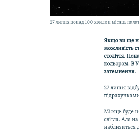
27 липня понад 100 хвилин місяць пал
Якщо ви ще не
можливість с
століття. По
кольором. В У
затемнення.
27 липня відб
підрахунками 
Місяць буде н
світла. Але н
наблизиться д