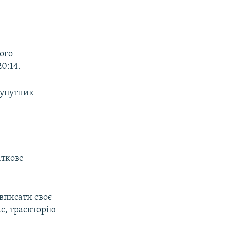
ого
0:14.
 супутник
аткове
 вписати своє
с, траєкторію