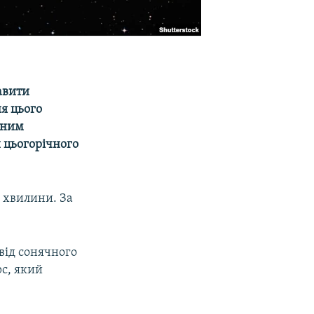
авити
я цього
оним
 цьогорічного
3 хвилини. За
від сонячного
рс, який