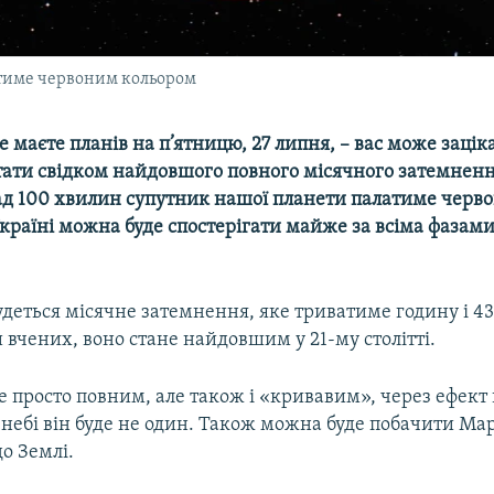
атиме червоним кольором
 маєте планів на п’ятницю, 27 липня, – вас може зацік
тати свідком найдовшого повного місячного затемненн
над 100 хвилин супутник нашої планети палатиме черв
країні можна буде спостерігати майже за всіма фазами
удеться місячне затемнення, яке триватиме годину і 4
вчених, воно стане найдовшим у 21-му столітті.
е просто повним, але також і «кривавим», через ефект 
а небі він буде не один. Також можна буде побачити Ма
о Землі.