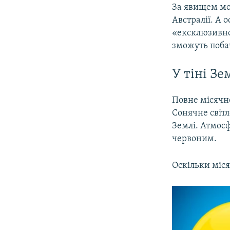
За явищем мож
Австралії. А
«ексклюзивно
зможуть поба
У тіні Зе
Повне місячне
Сонячне світл
Землі. Атмосф
червоним.
Оскільки місяц