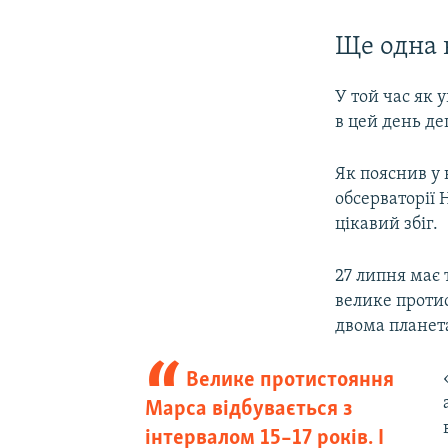
Ще одна 
У той час як 
в цей день де
Як пояснив у 
обсерваторії 
цікавий збіг.
27 липня має 
велике протис
двома планет
Велике протистояння
Марса відбувається з
інтервалом 15–17 років. І