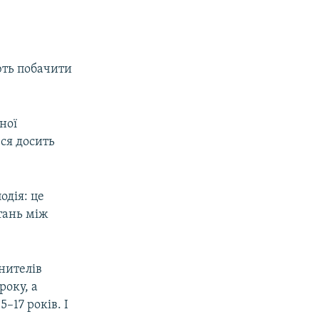
ють побачити
ної
вся досить
одія: це
стань між
нителів
оку, а
–17 років. І