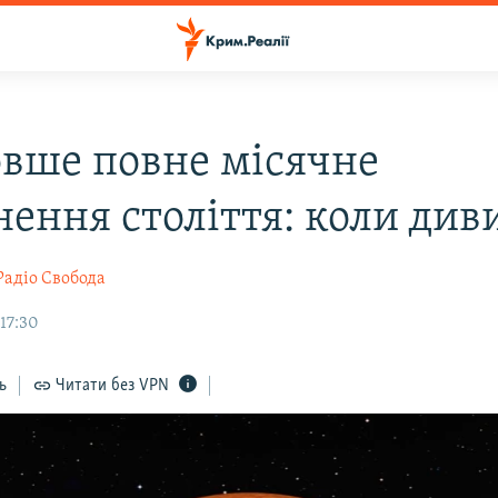
вше повне місячне
нення століття: коли див
Радіо Свобода
17:30
ь
Читати без VPN