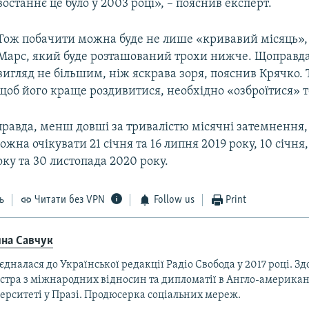
востаннє це було у 2003 році», – пояснив експерт.
Тож побачити можна буде не лише «кривавий місяць», 
Марс, який буде розташований трохи нижче. Щоправда,
вигляд не більшим, ніж яскрава зоря, пояснив Крячко. 
щоб його краще роздивитися, необхідно «озброїтися» 
правда, менш довші за тривалістю місячні затемнення
на очікувати 21 січня та 16 липня 2019 року, 10 січня, 
ку та 30 листопада 2020 року.
ь
Читати без VPN
Follow us
Print
яна Савчук
дналася до Української редакції Радіо Свобода у 2017 році. Зд
істра з міжнародних відносин та дипломатії в Англо-америка
ерситеті у Празі. Продюсерка соціальних мереж.