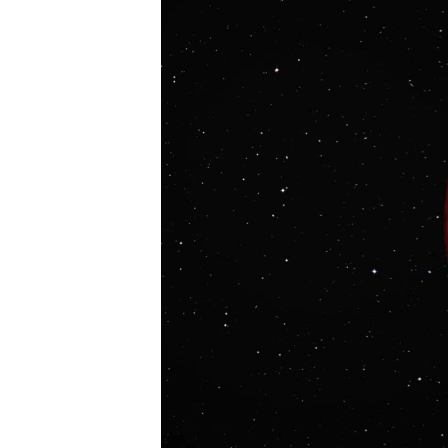
ВІДЕОУРОКИ «ELIFBE»
СВІДЧЕННЯ ОКУПАЦІЇ
УКРАЇНСЬКА ПРОБЛЕМА КРИМУ
ІНФОГРАФІКА