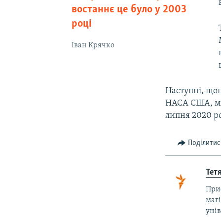
востаннє це було у 2003
році
Іван Крячко
Наступні, що
НАСА США, мож
липня 2020 ро
Поділитис
Тет
Приє
маг
унів