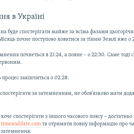
ня в Україні
на буде спостерігати майже за всіма фазами цьогорічн
ісяць почне поступово ховатися за тінню Землі вже о 2
мнення почнеться в 21:24, а повне – о 22:30. Саме тоді
червоним.
 процес закінчиться о 02:28.
 спостерігати за затемненням, не обов’язково мати дод
оче спостерігати з іншого часового поясу – достатньо
і
timeanddate.com
та отримати повну інформацію про ча
і затемнення.