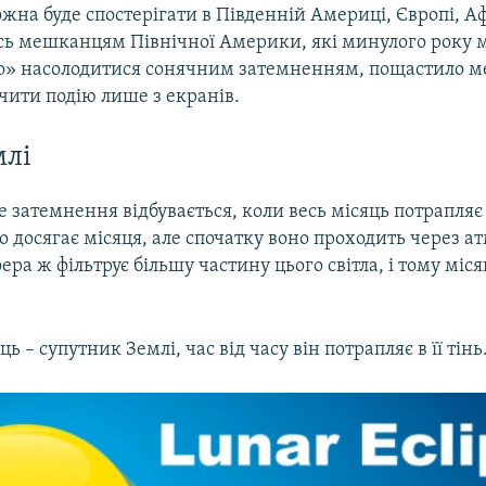
на буде спостерігати в Південній Америці, Європі, Афр
 ось мешканцям Північної Америки, які минулого року 
» насолодитися сонячним затемненням, пощастило м
чити подію лише з екранів.
млі
 затемнення відбувається, коли весь місяць потрапляє 
о досягає місяця, але спочатку воно проходить через а
ера ж фільтрує більшу частину цього світла, і тому міс
ь – супутник Землі, час від часу він потрапляє в її тінь