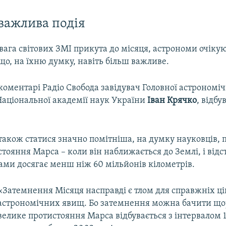
важлива подія
увага світових ЗМІ прикута до місяця, астрономи очіку
що, на їхню думку, навіть більш важливе.
коментарі Радіо Свобода завідувач Головної астрономіч
Національної академії наук України
Іван Крячко
, відбу
також статися значно помітніша, на думку науковців, п
тояння Марса – коли він наближається до Землі, і від
ами досягає менш ніж 60 мільйонів кілометрів.
«Затемнення Місяця насправді є тлом для справжніх ці
астрономічних явищ. Бо затемнення можна бачити щор
велике протистояння Марса відбувається з інтервалом 15