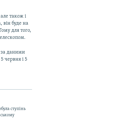
але також і
 він буде на
Тому для того,
телескопом.
, за даними
5 червня і 5
обула ступінь
нському