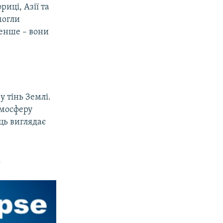
иці, Азії та
могли
енше – вони
у тінь Землі.
тмосферу
яць виглядає
.