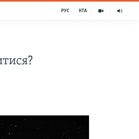
РУС
КТА
итися?