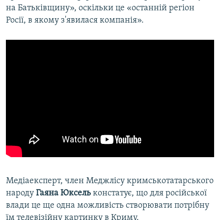
на Батьківщину», оскільки це «останній регіон
Росії, в якому з'явилася компанія».
Медіаексперт, член Меджлісу кримськотатарського
народу
Гаяна Юксель
констатує, що для російської
влади це ще одна можливість створювати потрібну
їм телевізійну картинку в Криму.