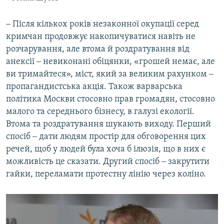
‒ Після кількох років незаконної окупації серед
кримчан продовжує накопичуватися навіть не
розчарування, але втома й роздратування від
анексії ‒ невиконані обіцянки, «грошей немає, але
ви тримайтеся», міст, який за великим рахунком ‒
пропагандистська акція. Також варварська
політика Москви стосовно прав громадян, стосовно
малого та середнього бізнесу, в галузі екології.
Втома та роздратування шукають виходу. Перший
спосіб ‒ дати людям простір для обговорення цих
речей, щоб у людей була хоча б ілюзія, що в них є
можливість це сказати. Другий спосіб ‒ закрутити
гайки, переламати протестну лінію через коліно.