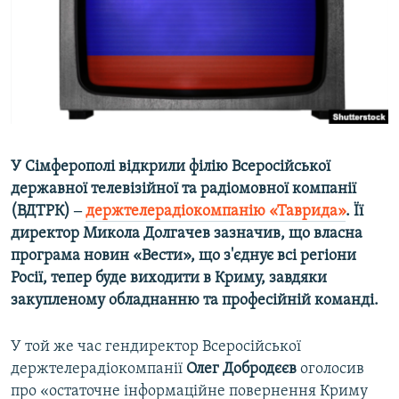
ВІДЕОУРОКИ «ELIFBE»
Русский
СВІДЧЕННЯ ОКУПАЦІЇ
Qırımtatar
УКРАЇНСЬКА ПРОБЛЕМА КРИМУ
ДОЛУЧАЙСЯ!
ІНФОГРАФІКА
У Сімферополі відкрили філію Всеросійської
державної телевізійної та радіомовної компанії
Усі сайти RFE/RL
(ВДТРК) ‒
держтелерадіокомпанію «Таврида»
. Її
директор Микола Долгачев зазначив, що власна
програма новин «Вести», що з'єднує всі регіони
Росії, тепер буде виходити в Криму, завдяки
закупленому обладнанню та професійній команді.
У той же час гендиректор Всеросійської
держтелерадіокомпанії
Олег Добродєєв
оголосив
про «остаточне інформаційне повернення Криму