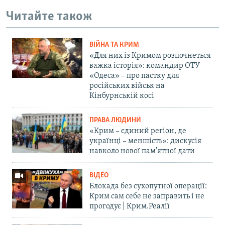
Читайте також
ВІЙНА ТА КРИМ
«Для них із Кримом розпочнеться
важка історія»: командир ОТУ
«Одеса» – про пастку для
російських військ на
Кінбурнській косі
ПРАВА ЛЮДИНИ
«Крим – єдиний регіон, де
українці – меншість»: дискусія
навколо нової пам'ятної дати
ВІДЕО
Блокада без сухопутної операції:
Крим сам себе не заправить і не
прогодує | Крим.Реалії