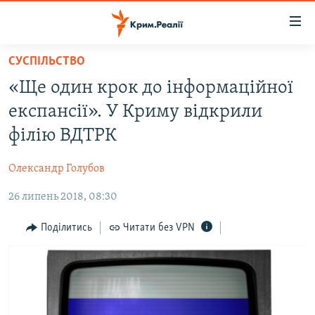
Доступність
посилання
Перейти
СУСПІЛЬСТВО
до
НОВИНИ
«Ще один крок до інформаційної
основного
ВОДА.КРИМ
матеріалу
експансії». У Криму відкрили
ВІДЕО ТА ФОТО
Перейти
філію ВДТРК
до
ПОЛІТИКА
основної
Олександр Голубов
БЛОГИ
навігації
Перейти
26 липень 2018, 08:30
ПОГЛЯД
до
ІНТЕРВ'Ю
Поділитись
Читати без VPN
пошуку
ВСЕ ЗА ДЕНЬ
СПЕЦПРОЕКТИ
ЯК ОБІЙТИ БЛОКУВАННЯ
ДЕПОРТАЦІЯ