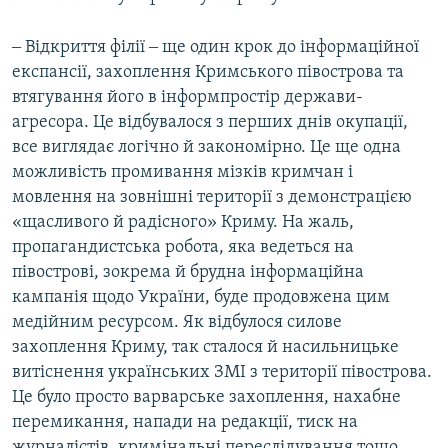
‒ Відкриття філії ‒ ще один крок до інформаційної
експансії, захоплення Кримського півострова та
втягування його в інформпростір держави-
агресора. Це відбувалося з перших днів окупації,
все виглядає логічно й закономірно. Це ще одна
можливість промивання мізків кримчан і
мовлення на зовнішні території з демонстрацією
«щасливого й радісного» Криму. На жаль,
пропагандистська робота, яка ведеться на
півострові, зокрема й брудна інформаційна
кампанія щодо України, буде продовжена цим
медійним ресурсом. Як відбулося силове
захоплення Криму, так сталося й насильницьке
витіснення українських ЗМІ з території півострова.
Це було просто варварське захоплення, нахабне
перемикання, напади на редакції, тиск на
журналістів, кримінальні переслідування тощо.