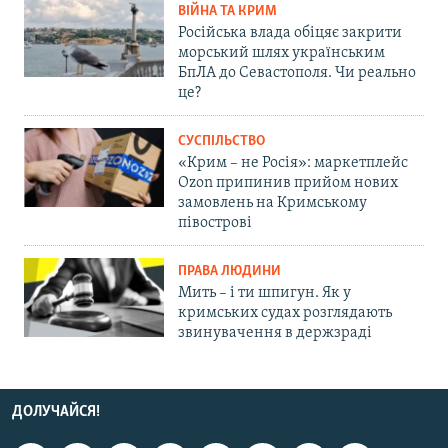
ВІЙНА ТА КРИМ
Російська влада обіцяє закрити
морський шлях українським
БпЛА до Севастополя. Чи реально
це?
СУСПІЛЬСТВО
«Крим – не Росія»: маркетплейс
Ozon припинив прийом нових
замовлень на Кримському
півострові
ПРАВА ЛЮДИНИ
Мить – і ти шпигун. Як у
кримських судах розглядають
звинувачення в держзраді
ДОЛУЧАЙСЯ!