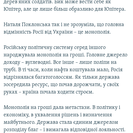
дерев'яних солдатів. Бик може вести себе як
Юпітер, але це лише більш образливо для Юпітера.
Наталя Поклонська так і не зрозуміла, що головна
відмінність Росії від України – це монополія.
Російську політичну систему серед іншого
народжувала монополія на гроші. Головне джерело
доходу – вуглеводні. Все інше – лише поліпи на
трубі. В ті часи, коли нафта коштувала мало, Росія
відрізнялася багатоголоссям. Як тільки держава
зосередила ресурс, що почав дорожчати, у своїх
руках – країна почала ходити строєм.
Монополія на гроші дала метастази. В політику і
економіку, в ухвалення рішень і визначення
майбутнього. Держава стала єдиним джерелом
розподілу благ – і вимагала відповідної лояльності.