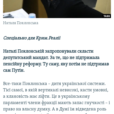
ВІДЕОУРОКИ «ELIFBE»
Русский
СВІДЧЕННЯ ОКУПАЦІЇ
Qırımtatar
УКРАЇНСЬКА ПРОБЛЕМА КРИМУ
Наталя Поклонська
ДОЛУЧАЙСЯ!
ІНФОГРАФІКА
Спеціально для Крим.Реаліі
Наталі Поклонській запропонували скласти
Усі сайти RFE/RL
депутатський мандат. За те, що не підтримала
пенсійну реформу. Ту саму, яку потім не підтримав
сам Путін.
Все-таки Поклонська – дитя української системи.
Тієї самої, в якій вертикалі невисокі, касти умовні,
а клановість має ліфти. Це в українському
парламенті члени фракції мають запас гнучкості – і
право на власну думку. А в Думі їм відведена роль