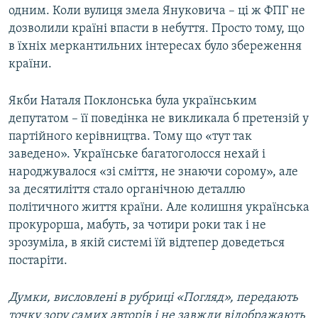
одним. Коли вулиця змела Януковича – ці ж ФПГ не
дозволили країні впасти в небуття. Просто тому, що
в їхніх меркантильних інтересах було збереження
країни.
Якби Наталя Поклонська була українським
депутатом – її поведінка не викликала б претензій у
партійного керівництва. Тому що «тут так
заведено». Українське багатоголосся нехай і
народжувалося «зі сміття, не знаючи сорому», але
за десятиліття стало органічною деталлю
політичного життя країни. Але колишня українська
прокурорша, мабуть, за чотири роки так і не
зрозуміла, в якій системі їй відтепер доведеться
постаріти.
Думки, висловлені в рубриці «Погляд», передають
точку зору самих авторів і не завжди відображають