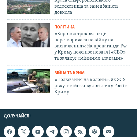
Краса Сімферопольського
водосховища та занедбаність
довкола
ПОЛІТИКА
«Короткострокова акція
перетворилася на війну на
виснаження»: Як пропаганда РФ
у Криму пояснює невдачі «СВО»
та залякує «мінними атаками»
ВІЙНА ТА КРИМ
«Полювання на колони». Як ЗСУ
ріжуть військову логістику Росії в
Криму
ДОЛУЧАЙСЯ!