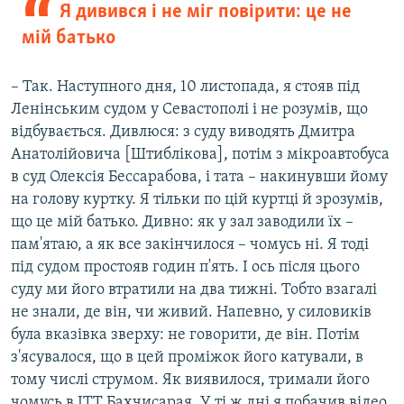
Я дивився і не міг повірити: це не
мій батько
– Так. Наступного дня, 10 листопада, я стояв під
Ленінським судом у Севастополі і не розумів, що
відбувається. Дивлюся: з суду виводять Дмитра
Анатолійовича [Штиблікова], потім з мікроавтобуса
в суд Олексія Бессарабова, і тата – накинувши йому
на голову куртку. Я тільки по цій куртці й зрозумів,
що це мій батько. Дивно: як у зал заводили їх –
пам'ятаю, а як все закінчилося – чомусь ні. Я тоді
під судом простояв годин п'ять. І ось після цього
суду ми його втратили на два тижні. Тобто взагалі
не знали, де він, чи живий. Напевно, у силовиків
була вказівка зверху: не говорити, де він. Потім
з'ясувалося, що в цей проміжок його катували, в
тому числі струмом. Як виявилося, тримали його
чомусь в ІТТ Бахчисарая. У ті ж дні я побачив відео,