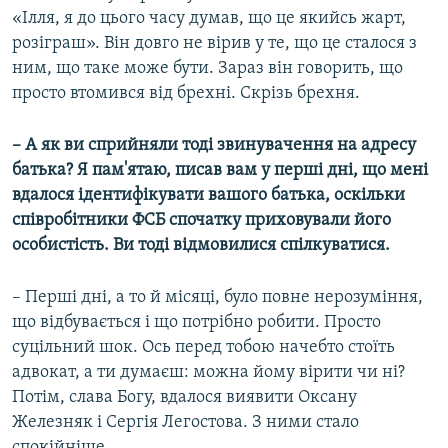
«Ілля, я до цього часу думав, що це якийсь жарт,
розіграш». Він довго не вірив у те, що це сталося з
ним, що таке може бути. Зараз він говорить, що
просто втомився від брехні. Скрізь брехня.
– А як ви сприйняли тоді звинувачення на адресу
батька? Я пам'ятаю, писав вам у перші дні, що мені
вдалося ідентифікувати вашого батька, оскільки
співробітники ФСБ спочатку приховували його
особистість. Ви тоді відмовилися спілкуватися.
– Перші дні, а то й місяці, було повне нерозуміння,
що відбувається і що потрібно робити. Просто
суцільний шок. Ось перед тобою начебто стоїть
адвокат, а ти думаєш: можна йому вірити чи ні?
Потім, слава Богу, вдалося виявити Оксану
Железняк і Сергія Легостова. З ними стало
спокійніше.