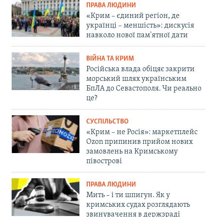
ПРАВА ЛЮДИНИ
«Крим – єдиний регіон, де
українці – меншість»: дискусія
навколо нової пам'ятної дати
ВІЙНА ТА КРИМ
Російська влада обіцяє закрити
морський шлях українським
БпЛА до Севастополя. Чи реально
це?
СУСПІЛЬСТВО
«Крим – не Росія»: маркетплейс
Ozon припинив прийом нових
замовлень на Кримському
півострові
ПРАВА ЛЮДИНИ
Мить – і ти шпигун. Як у
кримських судах розглядають
звинувачення в держзраді