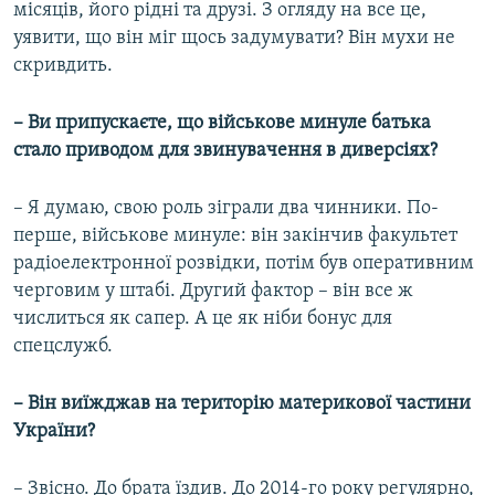
місяців, його рідні та друзі. З огляду на все це,
уявити, що він міг щось задумувати? Він мухи не
скривдить.
– Ви припускаєте, що військове минуле батька
стало приводом для звинувачення в диверсіях?
– Я думаю, свою роль зіграли два чинники. По-
перше, військове минуле: він закінчив факультет
радіоелектронної розвідки, потім був оперативним
черговим у штабі. Другий фактор – він все ж
числиться як сапер. А це як ніби бонус для
спецслужб.
– Він виїжджав на територію материкової частини
України?
– Звісно. До брата їздив. До 2014-го року регулярно,