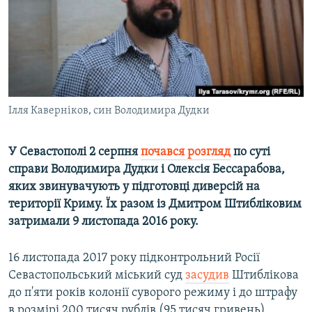
ВІДЕОУРОКИ «ELIFBE»
Русский
СВІДЧЕННЯ ОКУПАЦІЇ
Qırımtatar
УКРАЇНСЬКА ПРОБЛЕМА КРИМУ
ДОЛУЧАЙСЯ!
ІНФОГРАФІКА
Ілля Каверніков, син Володимира Дудки
У Севастополі 2 серпня
почався розгляд
по суті
Усі сайти RFE/RL
справи Володимира Дудки і Олексія Бессарабова,
яких звинувачують у підготовці диверсій на
території Криму. Їх разом із Дмитром Штибліковим
затримали 9 листопада 2016 року.
16 листопада 2017 року підконтрольний Росії
Севастопольський міський суд
засудив
Штиблікова
до п'яти років колонії суворого режиму і до штрафу
в розмірі 200 тисяч рублів (95 тисяч гривень).