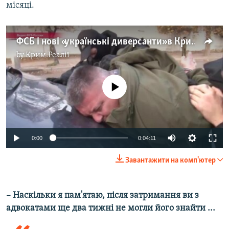
місяці.
ФСБ і нові «українські диверсанти» в Криму: все, що відомо
by
Крим.Реалії
No media source currently available
0:00
0:04:11
Завантажити на комп'ютер
–​
Наскільки я пам'ятаю, після затримання ви з
адвокатами ще два тижні не могли його знайти ...