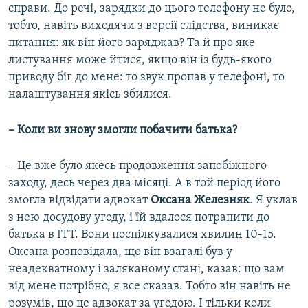
справи. До речі, зарядки до цього телефону не було,
тобто, навіть виходячи з версії слідства, виникає
питання: як він його заряджав? Та й про яке
листування може йтися, якщо він із будь-якого
приводу біг до мене: то звук пропав у телефоні, то
налаштування якісь збилися.
– Коли ви знову змогли побачити батька?
– Це вже було якесь продовження запобіжного
заходу, десь через два місяці. А в той період його
змогла відвідати адвокат
Оксана Железняк
. Я уклав
з нею досудову угоду, і їй вдалося потрапити до
батька в ІТТ. Вони поспілкувалися хвилин 10-15.
Оксана розповідала, що він взагалі був у
неадекватному і заляканому стані, казав: що вам
від мене потрібно, я все сказав. Тобто він навіть не
розумів, що це адвокат за угодою. І тільки коли