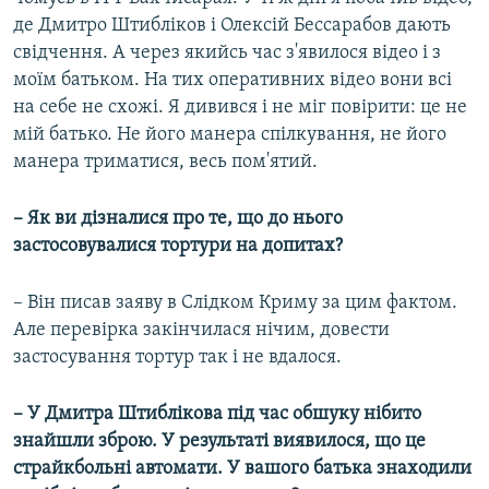
де Дмитро Штибліков і Олексій Бессарабов дають
свідчення. А через якийсь час з'явилося відео і з
моїм батьком. На тих оперативних відео вони всі
на себе не схожі. Я дивився і не міг повірити: це не
мій батько. Не його манера спілкування, не його
манера триматися, весь пом'ятий.
– Як ви дізналися про те, що до нього
застосовувалися тортури на допитах?
– Він писав заяву в Слідком Криму за цим фактом.
Але перевірка закінчилася нічим, довести
застосування тортур так і не вдалося.
– У Дмитра Штиблікова під час обшуку нібито
знайшли зброю. У результаті виявилося, що це
страйкбольні автомати. У вашого батька знаходили