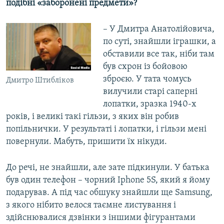
подібні «заборонені предмети»?
– У Дмитра Анатолійовича,
по суті, знайшли іграшки, а
обставили все так, ніби там
був схрон із бойовою
зброєю. У тата чомусь
Дмитро Штибліков
вилучили старі саперні
лопатки, зразка 1940-х
років, і великі такі гільзи, з яких він робив
попільнички. У результаті і лопатки, і гільзи мені
повернули. Мабуть, пришити їх нікуди.
До речі, не знайшли, але зате підкинули. У батька
був один телефон – чорний Iphone 5S, який я йому
подарував. А під час обшуку знайшли ще Samsung,
з якого нібито велося таємне листування і
здійснювалися дзвінки з іншими фігурантами