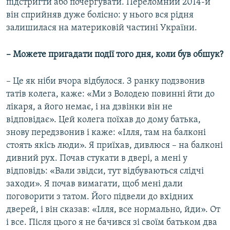
підстригти або почергувати. Переломний 2014-й
він сприйняв дуже болісно: у нього вся рідня
залишилася на материковій частині України.
– Можете пригадати події того дня, коли був обшук?
– Це як ніби вчора відбулося. З ранку подзвонив
татів колега, каже: «Ми з Володею повинні йти до
лікаря, а його немає, і на дзвінки він не
відповідає». Цей колега поїхав до дому батька,
знову передзвонив і каже: «Ілля, там на балконі
стоять якісь люди». Я приїхав, дивлюся – на балконі
дивний рух. Почав стукати в двері, а мені у
відповідь: «Вали звідси, тут відбуваються слідчі
заходи». Я почав вимагати, щоб мені дали
поговорити з татом. Його підвели до вхідних
дверей, і він сказав: «Ілля, все нормально, йди». От
і все. Після цього я не бачився зі своїм батьком два