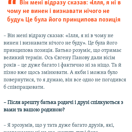
Він мені відразу сказав: «Ілля, я ні в
чому не винен і визнавати нічого не
буду». Це була його принципова позиція
– Він мені відразу сказав: «Ілля, я ні в чому не
винен і визнавати нічого не буду». Це була його
принципова позиція. Батько розуміє, що отримає
великий термін. Ось Євгену Панову дали вісім
років – це дуже багато і фактично ні за ніщо. Та й
пізно вже щось змінювати. А якби і можна було
повернутися, то я думаю, він все одно не погодився
б співпрацювати.
– Після арешту батька родичі і друзі спілкуються з
вами та вашою родиною?
– Я зрозумів, що у тата дуже багато друзів, які,