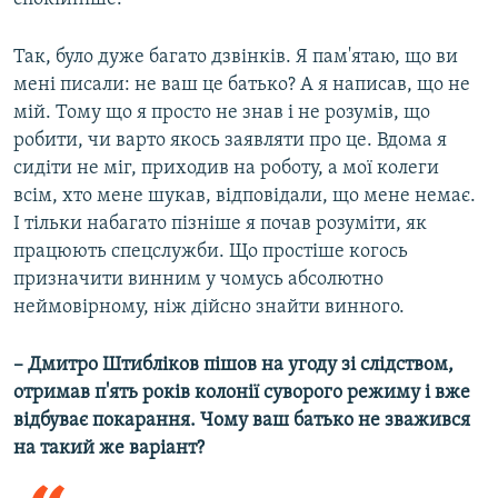
Так, було дуже багато дзвінків. Я пам'ятаю, що ви
мені писали: не ваш це батько? А я написав, що не
мій. Тому що я просто не знав і не розумів, що
робити, чи варто якось заявляти про це. Вдома я
сидіти не міг, приходив на роботу, а мої колеги
всім, хто мене шукав, відповідали, що мене немає.
І тільки набагато пізніше я почав розуміти, як
працюють спецслужби. Що простіше когось
призначити винним у чомусь абсолютно
неймовірному, ніж дійсно знайти винного.
– Дмитро Штибліков пішов на угоду зі слідством,
отримав п'ять років колонії суворого режиму і вже
відбуває покарання. Чому ваш батько не зважився
на такий же варіант?