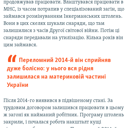
продовжував працювати. Влаштувався працювати в
МНС, із часом потрапив у спеціалізований загін, що
займався розмінуванням Інкерманських штолень.
Вони в цих скелях шукали снаряди, що там
залишилися з часів Другої світової війни. Потім ці
снаряди передавали на утилізацію. Кілька років він
цим займався.
Переломний 2014-й він сприйняв
дуже болісно: у нього вся рідня
залишилася на материковій частині
України
Після 2014-го виявився в підвішеному стані. За
трудовим договором залишився працювати в цьому
ж загоні як найманий робітник. Програму штолень
закрили, і почалася робота накшталт кущі