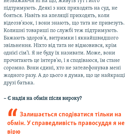
незважаючи ні на що, живуть тут і його
підтримують. Деякі з них приходять на суд, не
бояться. Навіть на апеляції приходять, коли
відеозв'язок, і вони знають, що тата не привезуть.
Колишні товариші по службі теж підтримують.
Бажають здоров'я, витримки і якнайшвидшого
звільнення. Ніхто від тата не відмовився, крім
однієї сім'ї. Я не буду їх називати. Може, вони
прочитають це інтерв'ю, і я сподіваюся, їм стане
соромно. Вони єдині, хто не зателефонував мені
жодного разу. А до цього я думав, що це найкращі
друзі батька.
– Є надія на обмін після вироку?
Залишається сподіватися тільки на
обмін. У справедливість правосуддя я не
вірю