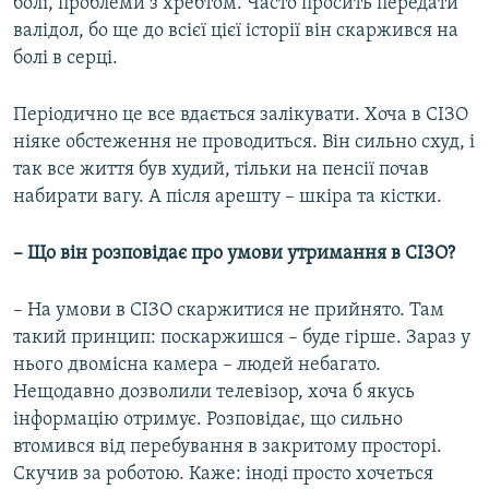
болі, проблеми з хребтом. Часто просить передати
валідол, бо ще до всієї цієї історії він скаржився на
болі в серці.
Періодично це все вдається залікувати. Хоча в СІЗО
ніяке обстеження не проводиться. Він сильно схуд, і
так все життя був худий, тільки на пенсії почав
набирати вагу. А після арешту – шкіра та кістки.
– Що він розповідає про умови утримання в СІЗО?
– На умови в СІЗО скаржитися не прийнято. Там
такий принцип: поскаржишся – буде гірше. Зараз у
нього двомісна камера – людей небагато.
Нещодавно дозволили телевізор, хоча б якусь
інформацію отримує. Розповідає, що сильно
втомився від перебування в закритому просторі.
Скучив за роботою. Каже: іноді просто хочеться