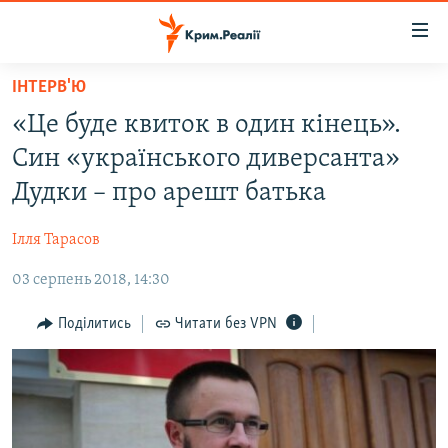
Доступність
посилання
Перейти
ІНТЕРВ'Ю
до
НОВИНИ
«Це буде квиток в один кінець».
основного
ВОДА.КРИМ
матеріалу
Син «українського диверсанта»
ВІДЕО ТА ФОТО
Перейти
Дудки – про арешт батька
до
ПОЛІТИКА
основної
Ілля Тарасов
БЛОГИ
навігації
Перейти
03 серпень 2018, 14:30
ПОГЛЯД
до
ІНТЕРВ'Ю
Поділитись
Читати без VPN
пошуку
ВСЕ ЗА ДЕНЬ
СПЕЦПРОЕКТИ
ЯК ОБІЙТИ БЛОКУВАННЯ
ДЕПОРТАЦІЯ