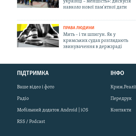
українці – меншість»: дискусія
навколо нової пам'ятної дати
ПРАВА ЛЮДИНИ
Мить – і ти шпигун. Як у
кримських судах розглядають
звинувачення в держзраді
Русский
ПІДТРИМКА
ІНФО
Qırımtatar
Ваше відео і фото
Крим.Реалії
ДОЛУЧАЙСЯ!
Радіо
Передрук
Мобільний додаток Android | iOS
Контакти
RSS / Podcast
Усі сайти RFE/RL