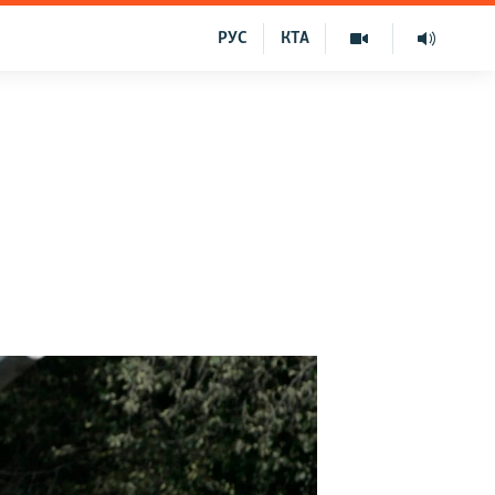
РУС
КТА