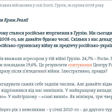
ьких військових у селі Ігоєті. Грузія, 16 серпня 2008 року
я Крим.Реалії
тому сталося російське вторгнення в Грузію. Ми сьогод
2008-го, але давайте будемо чесні. Скільки з нас декад
ійсько-грузинську війну як предтечу російсько-украї
ів вважали агресором у тій війні Грузію. 24,7% ‒ Росію.
и покладали 19,6%. Це результати
опитування
Центру Р
дразу після п'ятиденної війни. Ілюстративно, правда?
гадувати самих себе заднім числом. Але давайте відве
 відрізнялися від нас нинішніх. У найкращому випадку
о». У найгіршому ‒ «самі винні». Як мінімум, три чвер
Через рік з невеликим ‒ у січні 2010-го ‒ до другого тур