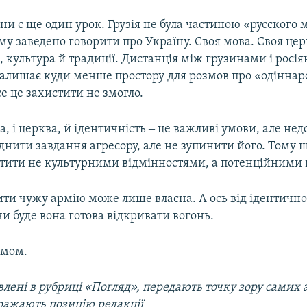
ійни є ще один урок. Грузія не була частиною «русского 
ому заведено говорити про Україну. Своя мова. Своя цер
я, культура й традиції. Дистанція між грузинами і росі
залишає куди менше простору для розмов про «одіннаро
е це захистити не змогло.
а, і церква, й ідентичність ‒ це важливі умови, але нед
нити завдання агресору, але не зупинити його. Тому щ
петити не культурними відмінностями, а потенційними
ти чужу армію може лише власна. А ось від ідентичност
чи буде вона готова відкривати вогонь.
имом.
лені в рубриці «Погляд», передають точку зору самих а
ражають позицію редакції