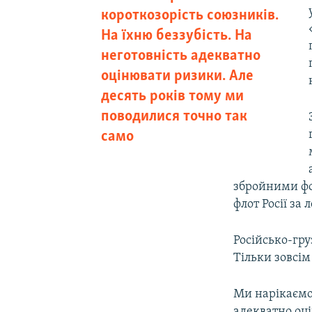
короткозорість союзників.
На їхню беззубість. На
неготовність адекватно
оцінювати ризики. Але
десять років тому ми
поводилися точно так
само
збройними фо
флот Росії за
Російсько-гру
Тільки зовсім
Ми нарікаємо 
адекватно оці