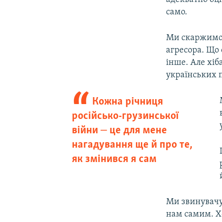
само.
Ми скаржимося
агресора. Що 
інше. Але хіб
українських 
Кожна річниця
російсько-грузинської
війни ‒ це для мене
нагадування ще й про те,
як змінився я сам
Ми звинувачує
нам самим. Хо