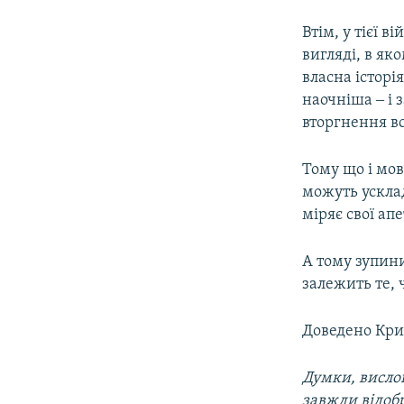
Втім, у тієї в
вигляді, в як
власна історі
наочніша ‒ і 
вторгнення вс
Тому що і мов
можуть усклад
міряє свої а
А тому зупини
залежить те, 
Доведено Кр
Думки, вислов
завжди відоб