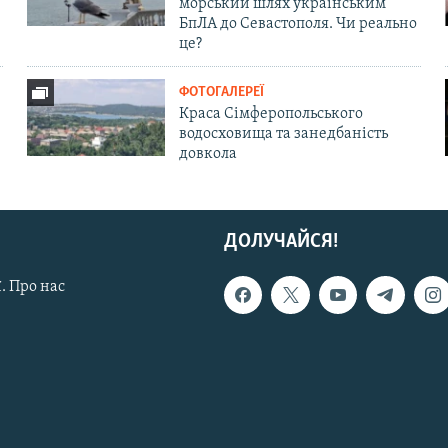
морський шлях українським
БпЛА до Севастополя. Чи реально
це?
ФОТОГАЛЕРЕЇ
Краса Сімферопольського
водосховища та занедбаність
довкола
ДОЛУЧАЙСЯ!
. Про нас