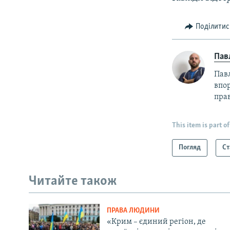
Поділитис
Пав
Пав
впор
прав
This item is part of
Погляд
Ст
Читайте також
ПРАВА ЛЮДИНИ
«Крим – єдиний регіон, де