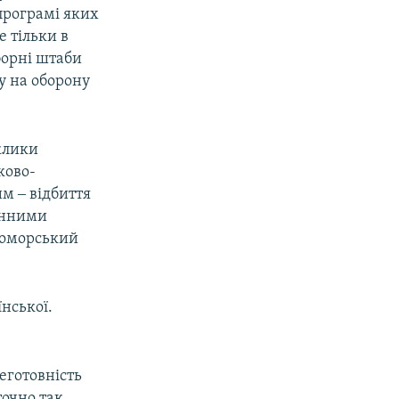
програмі яких
е тільки в
борні штаби
ту на оборону
клики
ково-
м ‒ відбиття
конними
номорський
нської.
еготовність
точно так