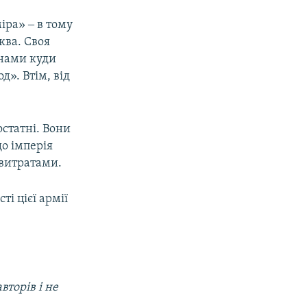
міра» ‒ в тому
ква. Своя
янами куди
д». Втім, від
остатні. Вони
о імперія
 витратами.
і цієї армії
вторів і не