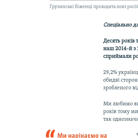
Грузинські біженці проходять повз російс
Спеціально дл
Десять років 
наш 2014-й з 
сприймали рос
29,2% українц
обидві сторон
зробленого ві
Ми любимо ви
років тому ми
так однозначн
Ми нарікаємо на