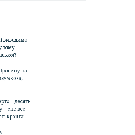
ні виводимо
у тому
нської?
 Провину на
азумкова,
рто ‒ десять
 ‒ «не все
ті країни.
у