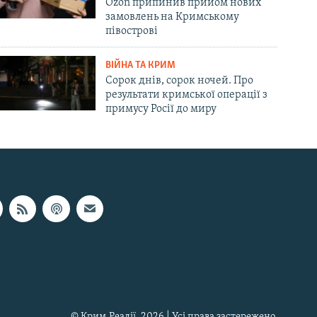
Ozon припинив прийом нових
замовлень на Кримському
півострові
ВІЙНА ТА КРИМ
Сорок днів, сорок ночей. Про
результати кримської операції з
примусу Росії до миру
© Крим.Реалії, 2026 | Усі права застережено.