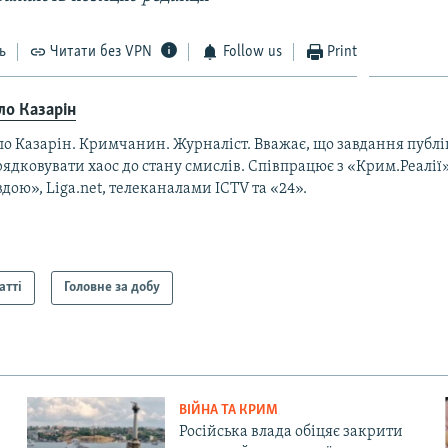
ь
Читати без VPN
Follow us
Print
ло Казарін
ло Казарін. Кримчанин. Журналіст. Вважає, що завдання публ
ядковувати хаос до стану смислів. Співпрацює з «Крим.Реалії
дою», Liga.net, телеканалами ICTV та «24».
атті
Головне за добу
ВІЙНА ТА КРИМ
Російська влада обіцяє закрити