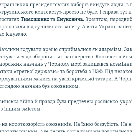
українських президентських виборів вийдуть люди, в 
«грузинського контексту» просто не було. І справа тут н
постатях
Тимошенко
та
Януковича
. Зрештою, передви
працювали від суспільного запиту. А в тій Україні запи
не існувало.
Заклики годувати армію сприймалися як алармізм. За
готуватися до оборони ‒ як панікерство. Контекст війсь
морських навчань у Чорному морі залишався незмінни
атаки «третьої держави» та боротьба з НЗФ. Під неза
рмуваннями малися на увазі кримські татари. А Чор
 легендою навчань був союзником.
зинська війна й правда була предтечею російсько-украї
 з іншим змістом.
на короткозорість союзників. На їхню беззубість. На н
нювати ризики. Але десять років тому ми поводилися 