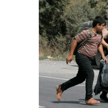
ВІДЕОУРОКИ «ELIFBE»
СВІДЧЕННЯ ОКУПАЦІЇ
УКРАЇНСЬКА ПРОБЛЕМА КРИМУ
ІНФОГРАФІКА