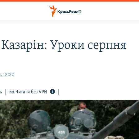
 Казарін: Уроки серпня
, 18:30
ь
Читати без VPN