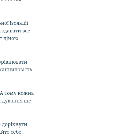
ої ізоляції
продавати все
ет ціною
зрівнювати
принциповість
. А тому кожна
гадування ще
о дорікнути
йте себе.