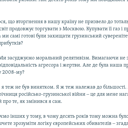
, що вторгнення в нашу країну не призвело до тотальн
світ продовжує торгувати з Москвою. Купувати її газ і 
а ми самі готові були захищати грузинський сувереніт
прибутків?
Ми засуджуємо моральний релятивізм. Вимагаючи не 
відповідальність агресора і жертви. Але де була наша 
у 2008-му?
І я теж не був винятком. Я ж теж належав до більшості
річниця російсько-грузинської війни ‒ це для мене на
й про те, як змінився я сам.
мо інших у тому, в чому десять років тому можна бул
чете зрозуміти логіку європейських обивателів ‒ згада