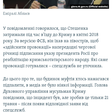
Еміралі Аблаєв
У повідомленні говорилося, що Стешенка
затримали під час в'їзду до Криму в квітні 2018
року. За версією ФСБ, він їхав на півострів, щоб
«здійснити провокації» напередодні чергової
річниці підписання указу президента Росії про
реабілітацію кримськотатарського народу. Які саме
провокації готувалися ‒ спецслужба не уточнила.
До цього про те, що будинок муфтія хтось намагався
підпалити, в медіа не було ніякої інформації. Голова
Духовного управління мусульман Криму
повідомив, що інцидент був, але зробив це тільки 21
травня ‒ після появи відповідної заяви від
спецслужб.