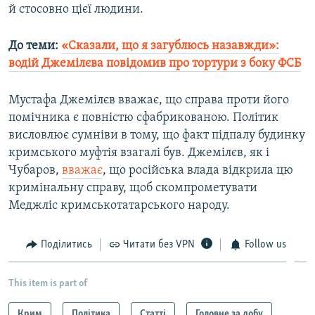
й стосовно цієї людини.
До теми:
«Сказали, що я загублюсь назавжди»:
водій Джемілєва повідомив про тортури з боку ФСБ
Мустафа Джемілєв вважає, що справа проти його
помічника є повністю сфабрикованою. Політик
висловлює сумніви в тому, що факт підпалу будинку
кримського муфтія взагалі був. Джемілєв, як і
Чубаров,
вважає
, що російська влада відкрила цю
кримінальну справу, щоб скомпрометувати
Меджліс кримськотатарського народу.
Поділитись
Читати без VPN
Follow us
This item is part of
Крим
Політика
Статті
Головне за добу