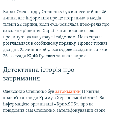
Вирок Олександру Стешенку був винесений ще 26
липня, але інформація про це потрапила в медіа
тільки 22 серпня, коли ФСБ розіслала прес-реліз про
схвалене рішення. Харків'янин визнав свою
провину та уклав угоду зі слідством. Його справа
розглядалася в особливому порядку. Процес тривав
два дні: 25 липня відбулося судове засідання, а вже
26-го суддя
Юрій Гулевич
зачитав вирок.
Детективна історія про
затримання
Олександр Стешенко був
затриманий
11 квітня,
коли в'їжджав до Криму з Херсонської області. За
інформацією організації «КримSOS», про це
повідомив сам Стешенко, зателефонувавши своїй