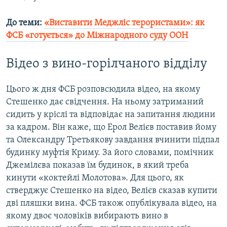
До теми:
«Виставити Меджліс терористами»: як
ФСБ «готується» до Міжнародного суду ООН
Відео з вино-горілчаного відділу
Цього ж дня ФСБ розповсюдила відео, на якому
Стешенко дає свідчення. На ньому затриманий
сидить у кріслі та відповідає на запитання людини
за кадром. Він каже, що Ерол Велієв поставив йому
та Олександру Третьякову завдання вчинити підпал
будинку муфтія Криму. За його словами, помічник
Джемілєва показав їм будинок, в який треба
кинути «коктейлі Молотова». Для цього, як
стверджує Стешенко на відео, Велієв сказав купити
дві пляшки вина. ФСБ також опублікувала відео, на
якому двоє чоловіків вибирають вино в