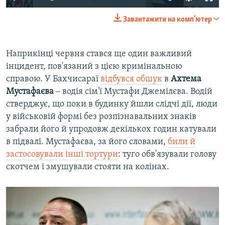
Завантажити на комп'ютер
Наприкінці червня стався ще один важливий
інцидент, пов'язаний з цією кримінальною
справою. У Бахчисараї
відбувся обшук
в
Ахтема
Мустафаєва
‒ водія сім'ї Мустафи Джемілєва. Водій
стверджує, що поки в будинку йшли слідчі дії, люди
у військовій формі без розпізнавальних знаків
забрали його й упродовж декількох годин катували
в підвалі. Мустафаєва, за його словами,
били й
застосовували інші тортури
: туго обв'язували голову
скотчем і змушували стояти на колінах.