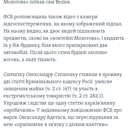
Молотова» поїхав сам Велієв.
ФСБ розповсюдила також відео з камери
відеоспостереження, на якому зображений підпал.
На ньому видно, як двоє людей підпалюють
предмети, схожі на «коктейлі Молотова», і кидають
їх у бік будинку, біля якого припарковані два
автомобілі. Після цього стіни будівлі охоплює
вогонь, а палії тікають.
Спочатку Олександру Стешенку ставили в провину
дві статті Кримінального кодексу Росії: умисне
знищення майна (ч. 2 ст. 167) та участь в
екстремістському товаристві (ч. 2 ст. 282.1).
Упродовж слідства ще одну статтю харків'янину
«пробачили». У недавньому повідомленні ФСБ про
вирок Олександру йдеться, що переслідування за
нею «припинене в зв'язку з дієвим каяттям».