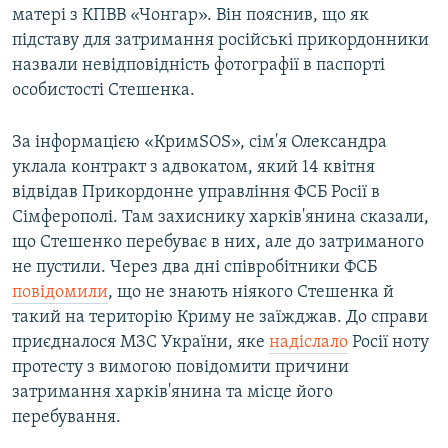
матері з КПВВ «Чонгар». Він пояснив, що як
підставу для затримання російські прикордонники
назвали невідповідність фотографії в паспорті
особистості Стешенка.
За інформацією «КримSOS», сім'я Олександра
уклала контракт з адвокатом, який 14 квітня
відвідав Прикордонне управління ФСБ Росії в
Сімферополі. Там захиснику харків'янина сказали,
що Стешенко перебуває в них, але до затриманого
не пустили. Через два дні співробітники ФСБ
повідомили
, що не знають ніякого Стешенка й
такий на територію Криму не заїжджав. До справи
приєдналося МЗС України, яке
надіслало
Росії ноту
протесту з вимогою повідомити причини
затримання харків'янина та місце його
перебування.