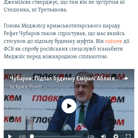
Джемілєва стверджує, що там він не зустрічав ні
Стешенка, ні Третьякова.
Голова Меджлісу кримськотатарського народу
Рефат Чубаров також спростував, що має якийсь
стосунок до підпалу будинку муфтія. Він
оцінив
дії
ФСБ як спробу російських спецслужб зганьбити
Меджліс перед міжнародною спільнотою.
Чубаров: Підпал будинку Еміралі Аблаєва – спецоперація ФСБ (відео)
by
Крим.Реалії
No media source currently available
0:00
1:29