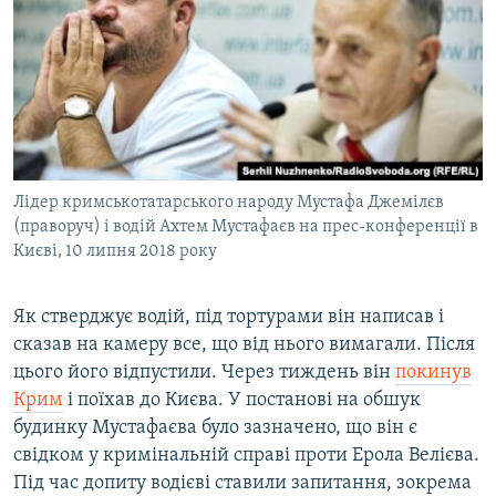
Лідер кримськотатарського народу Мустафа Джемілєв
(праворуч) і водій Ахтем Мустафаєв на прес-конференції в
Києві, 10 липня 2018 року
Як стверджує водій, під тортурами він написав і
сказав на камеру все, що від нього вимагали. Після
цього його відпустили. Через тиждень він
покинув
Крим
і поїхав до Києва. У постанові на обшук
будинку Мустафаєва було зазначено, що він є
свідком у кримінальній справі проти Ерола Велієва.
Під час допиту водієві ставили запитання, зокрема