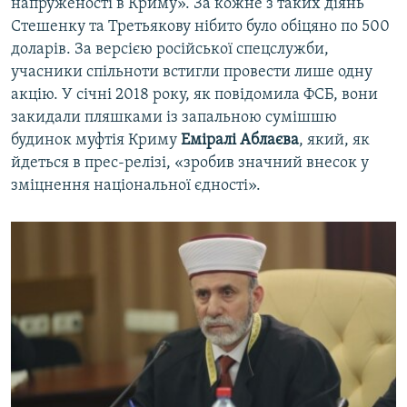
напруженості в Криму». За кожне з таких діянь
Стешенку та Третьякову нібито було обіцяно по 500
доларів. За версією російської спецслужби,
учасники спільноти встигли провести лише одну
акцію. У січні 2018 року, як повідомила ФСБ, вони
закидали пляшками із запальною сумішшю
будинок муфтія Криму
Еміралі
Аблаєва
, який, як
йдеться в прес-релізі, «зробив значний внесок у
зміцнення національної єдності».