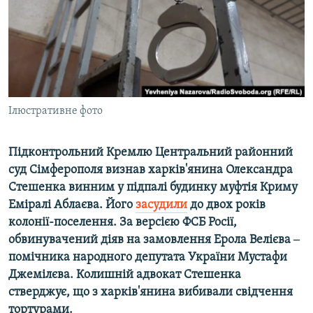
ВІДЕОУРОКИ «ELIFBE»
Русский
СВІДЧЕННЯ ОКУПАЦІЇ
Qırımtatar
УКРАЇНСЬКА ПРОБЛЕМА КРИМУ
ДОЛУЧАЙСЯ!
ІНФОГРАФІКА
Ілюстративне фото
Підконтрольний Кремлю Центральний районний
Усі сайти RFE/RL
суд Сімферополя визнав харків'янина Олександра
Стешенка винним у підпалі будинку муфтія Криму
Еміралі Аблаєва. Його
засудили
до двох років
колонії-поселення. За версією ФСБ Росії,
обвинувачений діяв на замовлення Ерола Велієва ‒
помічника народного депутата України Мустафи
Джемілєва. Колишній адвокат Стешенка
стверджує, що з харків'янина вибивали свідчення
тортурами.