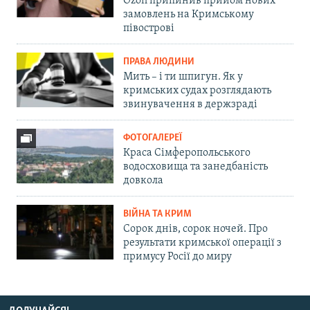
Ozon припинив прийом нових
замовлень на Кримському
півострові
ПРАВА ЛЮДИНИ
Мить – і ти шпигун. Як у
кримських судах розглядають
звинувачення в держзраді
ФОТОГАЛЕРЕЇ
Краса Сімферопольського
водосховища та занедбаність
довкола
ВІЙНА ТА КРИМ
Сорок днів, сорок ночей. Про
результати кримської операції з
примусу Росії до миру