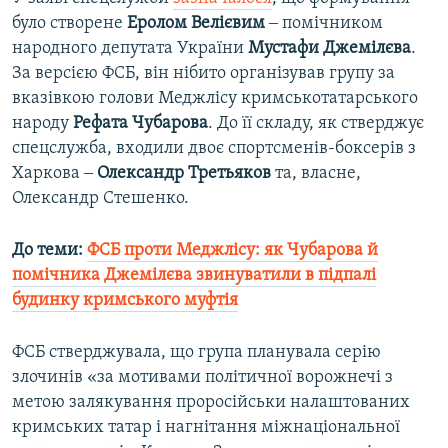
було створене
Еролом
Велієвим
‒ помічником
народного депутата України
Мустафи
Джемілєва
.
За версією ФСБ, він нібито організував групу за
вказівкою голови Меджлісу кримськотатарського
народу
Рефата
Чубарова
. До її складу, як стверджує
спецслужба, входили двоє спортсменів-боксерів з
Харкова ‒
Олександр
Третьяков
та, власне,
Олександр Стешенко.
До теми:
ФСБ проти Меджлісу: як Чубарова й
помічника Джемілєва звинуватили в підпалі
будинку кримського муфтія
ФСБ стверджувала, що група планувала серію
злочинів «за мотивами політичної ворожнечі з
метою залякування проросійськи налаштованих
кримських татар і нагнітання міжнаціональної