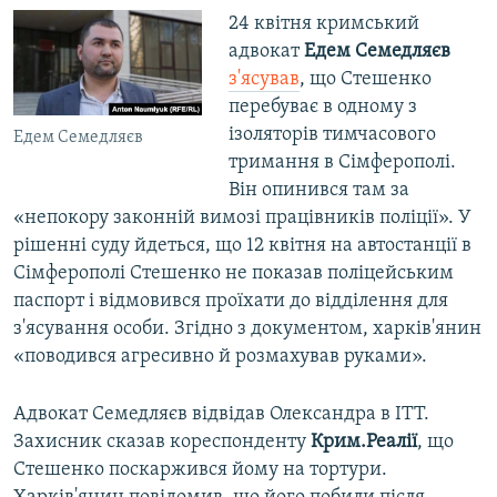
24 квітня кримський
адвокат
Едем Семедляєв
з'ясував
, що Стешенко
перебуває в одному з
ізоляторів тимчасового
Едем Семедляєв
тримання в Сімферополі.
Він опинився там за
«непокору законній вимозі працівників поліції». У
рішенні суду йдеться, що 12 квітня на автостанції в
Сімферополі Стешенко не показав поліцейським
паспорт і відмовився проїхати до відділення для
з'ясування особи. Згідно з документом, харків'янин
«поводився агресивно й розмахував руками».
Адвокат Семедляєв відвідав Олександра в ІТТ.
Захисник сказав кореспонденту
Крим.Реалії
, що
Стешенко поскаржився йому на тортури.