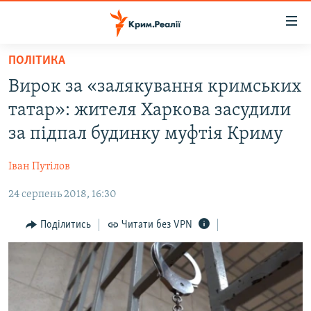
Доступність
посилання
Перейти
ПОЛІТИКА
до
НОВИНИ
Вирок за «залякування кримських
основного
ВОДА.КРИМ
матеріалу
татар»: жителя Харкова засудили
ВІДЕО ТА ФОТО
Перейти
за підпал будинку муфтія Криму
до
ПОЛІТИКА
основної
Іван Путілов
БЛОГИ
навігації
Перейти
24 серпень 2018, 16:30
ПОГЛЯД
до
ІНТЕРВ'Ю
Поділитись
Читати без VPN
пошуку
ВСЕ ЗА ДЕНЬ
СПЕЦПРОЕКТИ
ЯК ОБІЙТИ БЛОКУВАННЯ
ДЕПОРТАЦІЯ