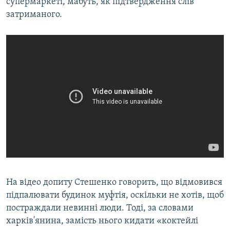
супермаркеті, мабуть, як підтвердження слів
затриманого.
На відео допиту Стешенко говорить, що відмовився
підпалювати будинок муфтія, оскільки не хотів, щоб
постраждали невинні люди. Тоді, за словами
харків'янина, замість нього кидати «коктейлі