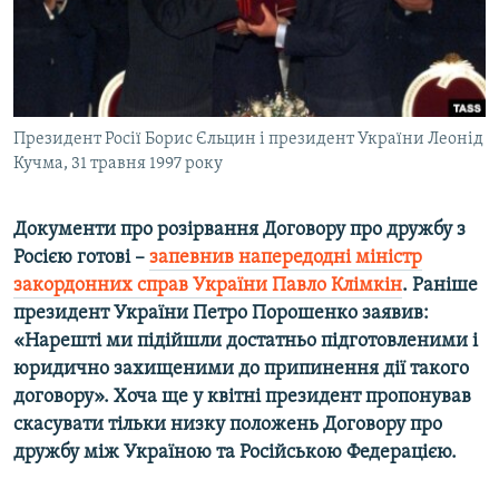
ВІДЕОУРОКИ «ELIFBE»
Русский
СВІДЧЕННЯ ОКУПАЦІЇ
Qırımtatar
УКРАЇНСЬКА ПРОБЛЕМА КРИМУ
ДОЛУЧАЙСЯ!
Президент Росії Борис Єльцин і президент України Леонід
ІНФОГРАФІКА
Кучма, 31 травня 1997 року
Документи про розірвання Договору про дружбу з
Усі сайти RFE/RL
Росією готові –
запевнив напередодні міністр
закордонних справ України Павло Клімкін
. Раніше
президент України Петро Порошенко заявив:
«Нарешті ми підійшли достатньо підготовленими і
юридично захищеними до припинення дії такого
договору». Хоча ще у квітні президент пропонував
скасувати тільки низку положень Договору про
дружбу між Україною та Російською Федерацією.