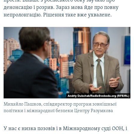
проста. Більше з російського боку звучало про
денонсацію і розрив. Зараз мова йде про повну
непролонгацію. Рішення таке вже ухвалене.
Михайло Пашков, співдиректор програм зовнішньої
політики і міжнародної безпеки Центру Разумкова
У нас є низка позовів і в Міжнародному суді ООН, і