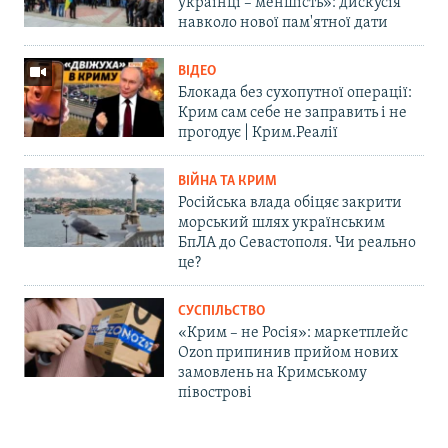
українці – меншість»: дискусія
навколо нової пам'ятної дати
ВІДЕО
Блокада без сухопутної операції:
Крим сам себе не заправить і не
прогодує | Крим.Реалії
ВІЙНА ТА КРИМ
Російська влада обіцяє закрити
морський шлях українським
БпЛА до Севастополя. Чи реально
це?
СУСПІЛЬСТВО
«Крим – не Росія»: маркетплейс
Ozon припинив прийом нових
замовлень на Кримському
півострові