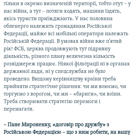
тільки в окремо визначеній території, тобто отут – у
нас війна, а тут – потяги ходять, машини їздять,
якісь туристи приїжджають. У нас половина
обленерго належить громадянам Російської
Федерації, майже всі мобільні оператори належать
Російській Федерації. В умовах війни вже п’ятий
рік! ФСБ, церква продовжують тут підривну
діяльність, різного плану величезна кількість
розвідмереж працює. Ніякої фільтрації ні в органах
державної лади, ні у спецслужбах не було
проведено. Вищому керівництву країни треба
прийняти стратегічне рішення: чи ми воюємо, чи
торгуємо з ворогом, чи ми – «бариги», чи воїни.
Треба створювати стратегію перемоги і
перемагати.
– Пане Мироненку, «договір про дружбу» з
Російською Федерацією – що з ним робити, на вашу