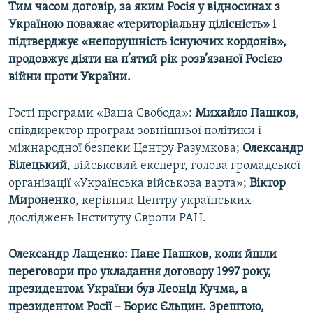
Тим часом договір, за яким Росія у відносинах з
Україною поважає «територіальну цілісність» і
підтверджує «непорушність існуючих кордонів»,
продовжує діяти на п’ятий рік розв’язаної Росією
війни проти України.
Гості програми «Ваша Свобода»:
Михайло Пашков
,
співдиректор програм зовнішньої політики і
міжнародної безпеки Центру Разумкова;
Олександр
Білецький
, військовий експерт, голова громадської
організації «Українська військова варта»;
Віктор
Мироненко
, керівник Центру українських
досліджень Інституту Європи РАН.
Олександр Лащенко:
Пане Пашков, коли йшли
переговори про укладання договору 1997 року,
президентом України був Леонід Кучма, а
президентом Росії – Борис Єльцин. Зрештою,