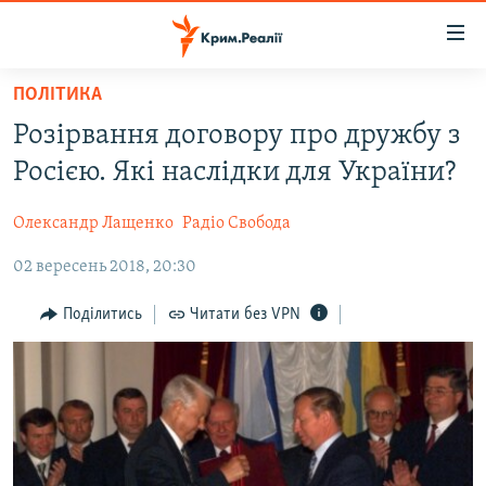
Доступність
посилання
Перейти
ПОЛІТИКА
до
НОВИНИ
Розірвання договору про дружбу з
основного
ВОДА.КРИМ
матеріалу
Росією. Які наслідки для України?
ВІДЕО ТА ФОТО
Перейти
до
Олександр Лащенко
Радіо Свобода
ПОЛІТИКА
основної
02 вересень 2018, 20:30
БЛОГИ
навігації
Перейти
ПОГЛЯД
Поділитись
Читати без VPN
до
ІНТЕРВ'Ю
пошуку
ВСЕ ЗА ДЕНЬ
СПЕЦПРОЕКТИ
ЯК ОБІЙТИ БЛОКУВАННЯ
ДЕПОРТАЦІЯ