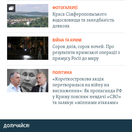
ФОТОГАЛЕРЕЇ
Краса Сімферопольського
водосховища та занедбаність
довкола
ВІЙНА ТА КРИМ
Сорок днів, сорок ночей. Про
результати кримської операції з
примусу Росії до миру
ПОЛІТИКА
«Короткострокова акція
перетворилася на війну на
виснаження»: Як пропаганда РФ
у Криму пояснює невдачі «СВО»
та залякує «мінними атаками»
ДОЛУЧАЙСЯ!