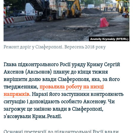
ВІДЕОУРОКИ «ELIFBE»
Русский
СВІДЧЕННЯ ОКУПАЦІЇ
Qırımtatar
УКРАЇНСЬКА ПРОБЛЕМА КРИМУ
ДОЛУЧАЙСЯ!
ІНФОГРАФІКА
Ремонт доріг у Сімферополі. Вересень 2018 року
Глава підконтрольного Росії уряду Криму Сергій
Усі сайти RFE/RL
Аксенов (Аксьонов) планує до кінця тижня
вирішити долю влади Сімферополя, яка, за його
твердженням,
провалила роботу на низці
напрямків
. Наразі його заступники контролюють
ситуацію і доповідають особисто Аксенову. Чи
загрожує це зміною влади в Сімферополі,
з'ясовували Крим.Реалії.
Основні претензії до підконтрольної Росії влади