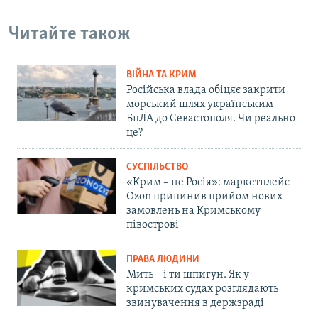
Читайте також
ВІЙНА ТА КРИМ
Російська влада обіцяє закрити
морський шлях українським
БпЛА до Севастополя. Чи реально
це?
СУСПІЛЬСТВО
«Крим – не Росія»: маркетплейс
Ozon припинив прийом нових
замовлень на Кримському
півострові
ПРАВА ЛЮДИНИ
Мить – і ти шпигун. Як у
кримських судах розглядають
звинувачення в держзраді