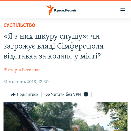
Доступність
посилання
Перейти
СУСПІЛЬСТВО
до
НОВИНИ
«Я з них шкуру спущу»: чи
основного
ВОДА.КРИМ
матеріалу
загрожує владі Сімферополя
ВІДЕО ТА ФОТО
Перейти
відставка за колапс у місті?
до
ПОЛІТИКА
основної
Вікторія Веселова
БЛОГИ
навігації
Перейти
31 жовтень 2018, 12:30
ПОГЛЯД
до
ІНТЕРВ'Ю
Поділитись
Читати без VPN
пошуку
ВСЕ ЗА ДЕНЬ
СПЕЦПРОЕКТИ
ЯК ОБІЙТИ БЛОКУВАННЯ
ДЕПОРТАЦІЯ