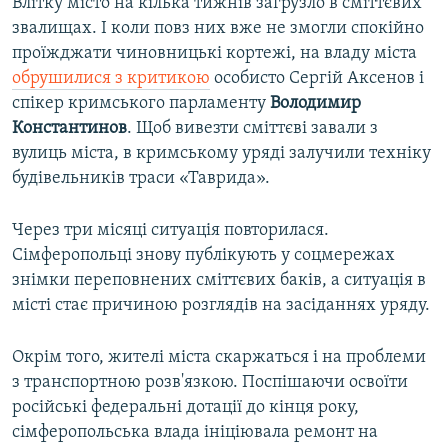
Влітку місто на кілька тижнів загрузло в сміттєвих
звалищах. І коли повз них вже не змогли спокійно
проїжджати чиновницькі кортежі, на владу міста
обрушилися з критикою
особисто Сергій Аксенов і
спікер кримського парламенту
Володимир
Константинов
. Щоб вивезти сміттєві завали з
вулиць міста, в кримському уряді залучили техніку
будівельників траси «Таврида».
Через три місяці ситуація повторилася.
Сімферопольці знову публікують у соцмережах
знімки переповнених сміттєвих баків, а ситуація в
місті стає причиною розглядів на засіданнях уряду.
Окрім того, жителі міста скаржаться і на проблеми
з транспортною розв'язкою. Поспішаючи освоїти
російські федеральні дотації до кінця року,
сімферопольська влада ініціювала ремонт на