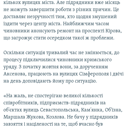
кількох вулицях міста. Але підрядники вже місяць
не можуть завершити роботи з різних причин. Це
доставляє незручності тим, хто щодня змушений
їздити через центр міста. Найближчим часом
чиновники анонсують ремонт на проспекті Кірова,
що загрожує стати осередком такої ж проблеми.
Оскільки ситуація тривалий час не змінюється, до
процесу підключилися чиновники кримського
уряду. З початку жовтня вони, за дорученням
Аксенова, працюють на вулицях Сімферополя і двічі
на день доповідають йому про ситуацію.
«На жаль, не спостерігаю великої кількості
співробітників, підприємств-підрядників на
об'єктах вулиць Севастопольська, Кам'янка, Об'їзна,
Маршала Жукова, Козлова. Не бачу у підрядників
завзяття і націленості на те, щоб вчасно був