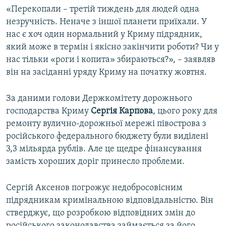
«Перекопали – третій тиждень для людей одна
незручність. Неначе з іншої планети приїхали. У
нас є хоч один нормальний у Криму підрядник,
який може в термін і якісно закінчити роботи? Чи у
нас тільки «роги і копита» збираються?», – заявляв
він на засіданні уряду Криму на початку жовтня.
За даними голови Держкомітету дорожнього
господарства Криму
Сергія Карпова
, цього року для
ремонту вулично-дорожньої мережі півострова з
російського федерального бюджету були виділені
3,3 мільярда рублів. Але це щедре фінансування
замість хороших доріг принесло проблеми.
Сергій Аксенов погрожує недобросовісним
підрядникам кримінальною відповідальністю. Він
стверджує, що розробкою відповідних змін до
російського законодавства займається за його