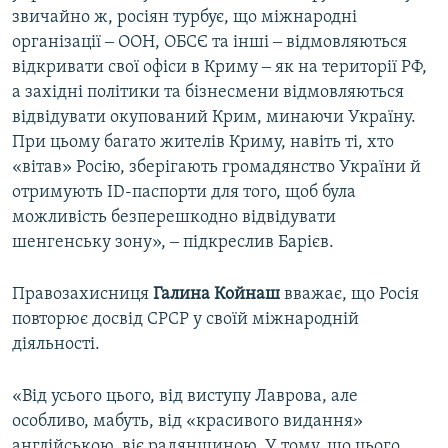
звичайно ж, росіян турбує, що міжнародні
організації ‒ ООН, ОБСЄ та інші ‒ відмовляються
відкривати свої офіси в Криму ‒ як на території РФ,
а західні політики та бізнесмени відмовляються
відвідувати окупований Крим, минаючи Україну.
При цьому багато жителів Криму, навіть ті, хто
«вітав» Росію, зберігають громадянство України й
отримують ID-паспорти для того, щоб була
можливість безперешкодно відвідувати
шенгенську зону», ‒ підкреслив Барієв.
Правозахисниця
Галина Койнаш
вважає, що Росія
повторює досвід СРСР у своїй міжнародній
діяльності.
«Від усього цього, від виступу Лаврова, але
особливо, мабуть, від «красивого видання»
англійською, віє радянщиною. У тому, що цього