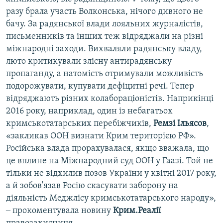
разу брала участь Волконська, нічого дивного не
бачу. За радянської влади лояльних журналістів,
письменників та інших теж відряджали на різні
міжнародні заходи. Вихваляли радянську владу,
люто критикували злісну антирадянську
пропаганду, а натомість отримували можливість
подорожувати, купувати дефіцитні речі. Тепер
відряджають різних колабораціоністів. Наприкінці
2016 року, наприклад, один із небагатьох
кримськотатарських перебіжчиків,
Ремзі Ільясов
,
«закликав ООН визнати Крим територією РФ».
Російська влада прорахувалася, якщо вважала, що
це вплине на Міжнародний суд ООН у Гаазі. Той не
тільки не відхилив позов України у квітні 2017 року,
а й зобов'язав Росію скасувати заборону на
діяльність Меджлісу кримськотатарського народу»,
‒ прокоментувала новину
Крим.Реалії