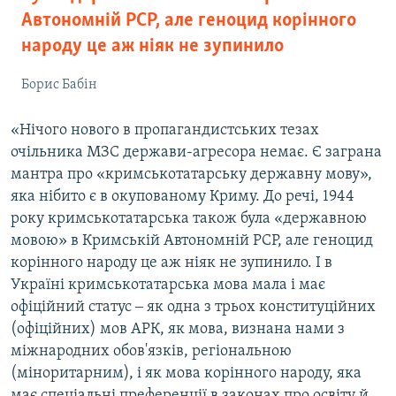
Автономній РСР, але геноцид корінного
народу це аж ніяк не зупинило
Борис Бабін
«Нічого нового в пропагандистських тезах
очільника МЗС держави-агресора немає. Є заграна
мантра про «кримськотатарську державну мову»,
яка нібито є в окупованому Криму. До речі, 1944
року кримськотатарська також була «державною
мовою» в Кримській Автономній РСР, але геноцид
корінного народу це аж ніяк не зупинило. І в
Україні кримськотатарська мова мала і має
офіційний статус ‒ як одна з трьох конституційних
(офіційних) мов АРК, як мова, визнана нами з
міжнародних обов'язків, регіональною
(міноритарним), і як мова корінного народу, яка
має спеціальні преференції в законах про освіту й