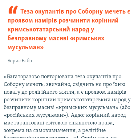
Теза окупантів про Соборну мечеть є
проявом намірів розчинити корінний
кримськотатарський народ у
безправному масиві «кримських
мусульман»
Борис Бабін
«Багаторазово повторювана теза окупантів про
Соборну мечеть, звичайно, свідчить не про їхню
повагу до релігійного життя, а є проявом намірів
розчинити корінний кримськотатарський народ у
безправному масиві «кримських мусульман» (або
«російських мусульман»). Адже корінний народ
має гарантовані світовою спільнотою права,
зокрема на самовизначення, а релігійне