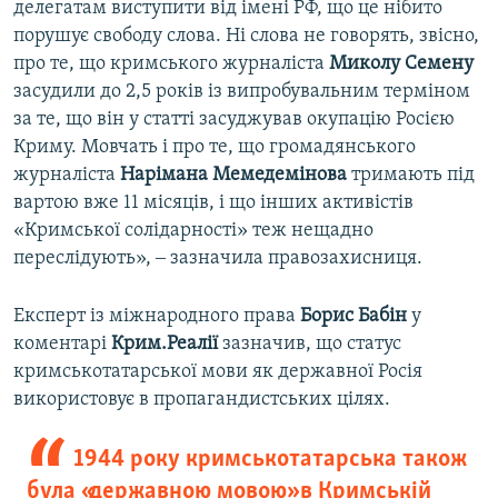
делегатам виступити від імені РФ, що це нібито
порушує свободу слова. Ні слова не говорять, звісно,
про те, що кримського журналіста
Миколу
Семену
засудили до 2,5 років із випробувальним терміном
за те, що він у статті засуджував окупацію Росією
Криму. Мовчать і про те, що громадянського
журналіста
Нарімана Мемедемінова
тримають під
вартою вже 11 місяців, і що інших активістів
«Кримської солідарності» теж нещадно
переслідують», ‒ зазначила правозахисниця.
Експерт із міжнародного права
Борис Бабін
у
коментарі
Крим.Реалії
зазначив, що статус
кримськотатарської мови як державної Росія
використовує в пропагандистських цілях.
1944 року кримськотатарська також
була «державною мовою» в Кримській