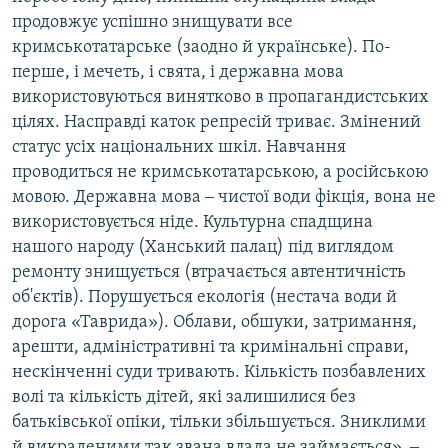
продовжує успішно знищувати все
кримськотатарське (заодно й українське). По-
перше, і мечеть, і свята, і державна мова
використовуються винятково в пропагандистських
цілях. Насправді каток репресій триває. Змінений
статус усіх національних шкіл. Навчання
проводиться не кримськотатарською, а російською
мовою. Державна мова ‒ чистої води фікція, вона не
використовується ніде. Культурна спадщина
нашого народу (Ханський палац) під виглядом
ремонту знищується (втрачається автентичність
об'єктів). Порушується екологія (нестача води й
дорога «Таврида»). Облави, обшуки, затримання,
арешти, адміністративні та кримінальні справи,
нескінченні суди тривають. Кількість позбавлених
волі та кількість дітей, які залишилися без
батьківської опіки, тільки збільшується. Зниклими
й викраденими так звана влада не займається», ‒