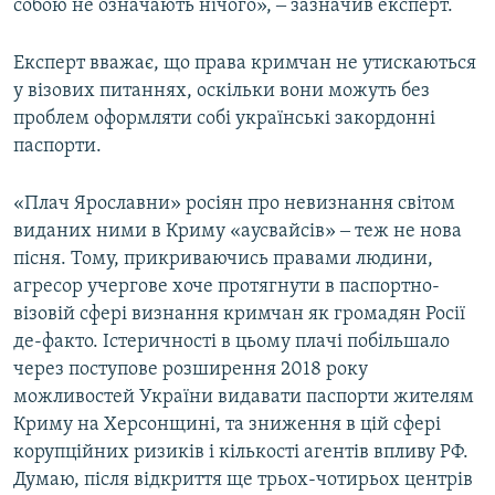
собою не означають нічого», ‒ зазначив експерт.
Експерт вважає, що права кримчан не утискаються
у візових питаннях, оскільки вони можуть без
проблем оформляти собі українські закордонні
паспорти.
«Плач Ярославни» росіян про невизнання світом
виданих ними в Криму «аусвайсів» ‒ теж не нова
пісня. Тому, прикриваючись правами людини,
агресор учергове хоче протягнути в паспортно-
візовій сфері визнання кримчан як громадян Росії
де-факто. Істеричності в цьому плачі побільшало
через поступове розширення 2018 року
можливостей України видавати паспорти жителям
Криму на Херсонщині, та зниження в цій сфері
корупційних ризиків і кількості агентів впливу РФ.
Думаю, після відкриття ще трьох-чотирьох центрів