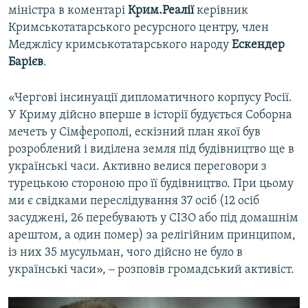
міністра в коментарі
Крим.Реалії
керівник
Кримськотатарського ресурсного центру, член
Меджлісу кримськотатарського народу
Ескендер
Барієв
.
«Чергові інсинуації дипломатичного корпусу Росії.
У Криму дійсно вперше в історії будується Соборна
мечеть у Сімферополі, ескізний план якої був
розроблений і виділена земля під будівництво ще в
українські часи. Активно велися переговори з
турецькою стороною про її будівництво. При цьому
ми є свідками переслідування 37 осіб (12 осіб
засуджені, 26 перебувають у СІЗО або під домашнім
арештом, а один помер) за релігійним принципом,
із них 35 мусульман, чого дійсно не було в
українські часи», ‒ розповів громадський активіст.