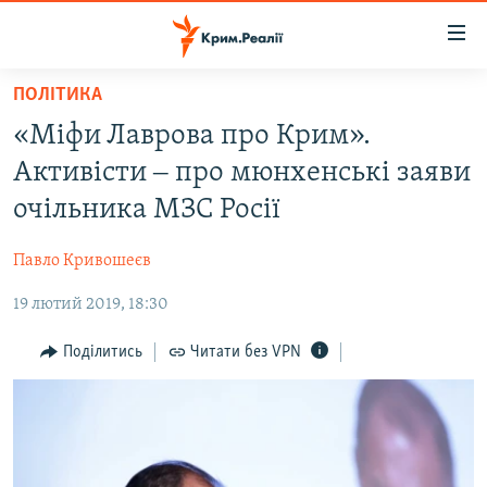
Доступність
посилання
Перейти
ПОЛІТИКА
до
НОВИНИ
«Міфи Лаврова про Крим».
основного
ВОДА.КРИМ
матеріалу
Активісти ‒ про мюнхенські заяви
ВІДЕО ТА ФОТО
Перейти
очільника МЗС Росії
до
ПОЛІТИКА
основної
Павло Кривошеєв
БЛОГИ
навігації
Перейти
19 лютий 2019, 18:30
ПОГЛЯД
до
ІНТЕРВ'Ю
Поділитись
Читати без VPN
пошуку
ВСЕ ЗА ДЕНЬ
СПЕЦПРОЕКТИ
ЯК ОБІЙТИ БЛОКУВАННЯ
ДЕПОРТАЦІЯ