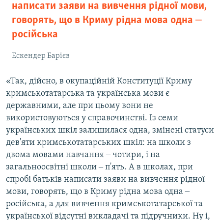
написати заяви на вивчення рідної мови,
говорять, що в Криму рідна мова одна ‒
російська
Ескендер Барієв
«Так, дійсно, в окупаційній Конституції Криму
кримськотатарська та українська мови є
державними, але при цьому вони не
використовуються у справочинстві. Із семи
українських шкіл залишилася одна, змінені статуси
дев'яти кримськотатарських шкіл: на школи з
двома мовами навчання ‒ чотири, і на
загальноосвітні школи ‒ п'ять. А в школах, при
спробі батьків написати заяви на вивчення рідної
мови, говорять, що в Криму рідна мова одна ‒
російська, а для вивчення кримськотатарської та
української відсутні викладачі та підручники. Ну і,