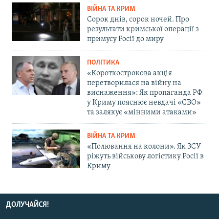
ВІЙНА ТА КРИМ
Сорок днів, сорок ночей. Про
результати кримської операції з
примусу Росії до миру
ПОЛІТИКА
«Короткострокова акція
перетворилася на війну на
виснаження»: Як пропаганда РФ
у Криму пояснює невдачі «СВО»
та залякує «мінними атаками»
ВІЙНА ТА КРИМ
«Полювання на колони». Як ЗСУ
ріжуть військову логістику Росії в
Криму
ДОЛУЧАЙСЯ!