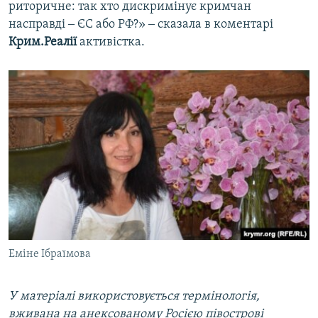
риторичне: так хто дискримінує кримчан
насправді ‒ ЄС або РФ?» ‒ сказала в коментарі
Крим.Реалії
активістка.
Еміне Ібраїмова
У матеріалі використовується термінологія,
вживана на анексованому Росією півострові​