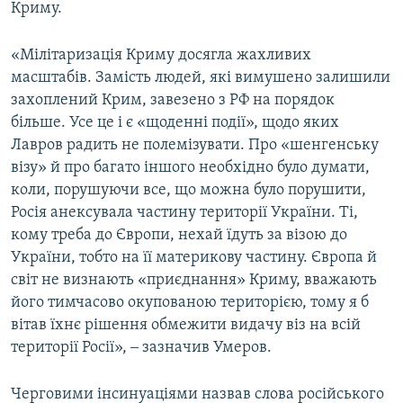
Криму.
«Мілітаризація Криму досягла жахливих
масштабів. Замість людей, які вимушено залишили
захоплений Крим, завезено з РФ на порядок
більше. Усе це і є «щоденні події», щодо яких
Лавров радить не полемізувати. Про «шенгенську
візу» й про багато іншого необхідно було думати,
коли, порушуючи все, що можна було порушити,
Росія анексувала частину території України. Ті,
кому треба до Європи, нехай їдуть за візою до
України, тобто на її материкову частину. Європа й
світ не визнають «приєднання» Криму, вважають
його тимчасово окупованою територією, тому я б
вітав їхнє рішення обмежити видачу віз на всій
території Росії», ‒ зазначив Умеров.
Черговими інсинуаціями назвав слова російського