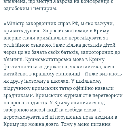
впевнена, що виступ Лаврова на конференції є
однобоким і нещирим.
«Міністр закордонних справ РФ, м'яко кажучи,
кривить душею. За російської влади в Криму
вперше стали кримінально переслідувати за
релігійною ознакою, і вже кілька десятків дітей
через це не бачать своїх батьків, запроторених до
в'язниці. Кримськотатарська мова в Криму
фактично така ж державна, як китайська, хоча
китайська в кращому становищі ‒ її вже вивчають
як другу іноземну в школах. У шкільному
підручнику кримських татар офіційно назвали
зрадниками. Кримських журналістів перетворили
на пропагандистів. У Криму опинилися під
забороною масові акції та свобода слова. І
перераховувати всі ці порушення прав людини в
Криму ще можна довго. Тому у мене питання