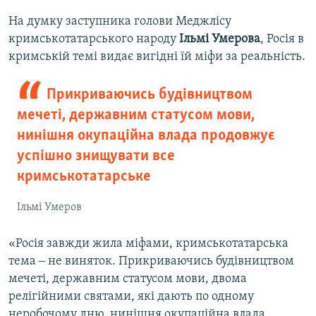
На думку заступника голови Меджлісу
кримськотатарського народу
Ільмі
Умерова
, Росія в
кримській темі видає вигідні їй міфи за реальність.
Прикриваючись будівництвом
мечеті, державним статусом мови,
нинішня окупаційна влада продовжує
успішно знищувати все
кримськотатарське
Ільмі Умеров
«Росія завжди жила міфами, кримськотатарська
тема ‒ не виняток. Прикриваючись будівництвом
мечеті, державним статусом мови, двома
релігійними святами, які дають по одному
неробочому дню, нинішня окупаційна влада