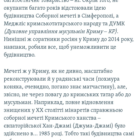
багатоетнічне товариство ‒ ні. Окрім того, не
окупанти багато років відстоювали ідею
будівництва Соборної мечеті в Сімферополі, а
Меджліс кримськотатарського народу та ДУМК
(Духовне управління мусульмін Криму ‒ КР)
.
Нинішні ж соратники росіян у Криму до 2014 року,
навпаки, робили все, щоб унеможливити це
будівництво.
Мечеті ж у Криму, як не дивно, масштабно
реконструювали й у радянські часи (похмура
коняка, очевидно, погано знає матчастину), але,
звісно, не через повагу до кримських татар або до
мусульман. Наприклад, повне відновлення
знищених у ХХ столітті мінаретів справжньою
соборної мечеті Кримського ханства ‒
євпаторійської Хан-Джамі (Джума-Джамі) було
здійснено в... 1985 році. Тобто такі будівництва самі