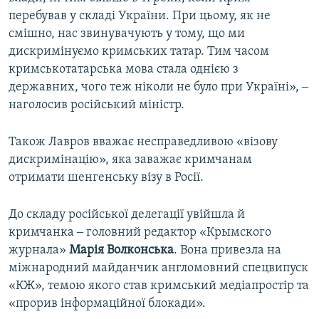
перебував у складі України. При цьому, як не
смішно, нас звинувачують у тому, що ми
дискримінуємо кримських татар. Тим часом
кримськотатарська мова стала однією з
державних, чого теж ніколи не було при Україні», ‒
наголосив російський міністр.
Також Лавров вважає несправедливою «візову
дискримінацію», яка заважає кримчанам
отримати шенгенську візу в Росії.
До складу російської делегації увійшла й
кримчанка ‒ головний редактор «Крымского
журнала»
Марія
Волконська
. Вона привезла на
міжнародний майданчик англомовний спецвипуск
«КЖ», темою якого став кримський медіапростір та
«прорив інформаційної блокади».