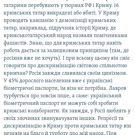
татарини перебувають у тюрмах РФ і Криму. 16
кримських татар викрадені або вбиті. У Криму
проводять кампанію з демонізації кримських
татар, наприклад, підручник історії Криму, де
кримськотатарський народ назвали помічниками
фашистів. Знаю, що для кримських татар навіть
робота дається за залишковим принципом (там, де
росіяни вже не хочуть). І при всьому цьому він сміє
говорити про дискримінацію світовою спільнотою
кримчан? Росія завжди славилася своїм цинізмом.
У 45% дорослого населення вже є українські
біометричні паспорти, їм віза не потрібна. Лавров
турбується про зовсім інше, а саме: український
біометричний паспорт не можуть собі зробити
кримські колаборанти. Як завжди, у Росії люблять у
своїх злочинах звинувачувати інших. Репресії та
дискримінацію в Криму проти кримських татар він
перевів на благо й турботу про мій народ. При