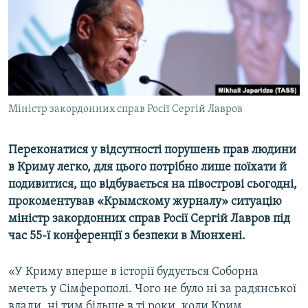
ВІДЕОУРОКИ «ELIFBE»
Русский
СВІДЧЕННЯ ОКУПАЦІЇ
Qırımtatar
УКРАЇНСЬКА ПРОБЛЕМА КРИМУ
ДОЛУЧАЙСЯ!
ІНФОГРАФІКА
Міністр закордонних справ Росії Сергій Лавров
Переконатися у відсутності порушень прав людини
Усі сайти RFE/RL
в Криму легко, для цього потрібно лише поїхати й
подивитися, що відбувається на півострові сьогодні,
прокоментував «Крымскому журналу» ситуацію
міністр закордонних справ Росії Сергій Лавров під
час 55-ї конференції з безпеки в Мюнхені.
«У Криму вперше в історії будується Соборна
мечеть у Сімферополі. Чого не було ні за радянської
влади, ні тим більше в ті роки, коли Крим