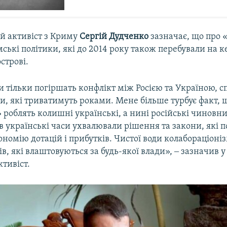
й активіст з Криму
Сергій Дудченко
зазначає, що про 
ські політики, які до 2014 року також перебували на 
строві.
и тільки погіршать конфлікт між Росією та Україною, 
и, які триватимуть роками. Мене більше турбує факт, 
роблять колишні українські, а нині російські чиновни
 в українські часи ухвалювали рішення та закони, які 
номію дотацій і прибутків. Чистої води колабораціоні
в, які влаштовуються за будь-якої влади», ‒ зазначив 
тивіст.