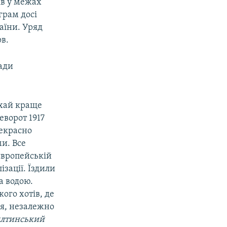
ів у межах
грам досі
раїни. Уряд
в.
лади
ехай краще
еворот 1917
рекрасно
и. Все
європейській
зації. Їздили
а водою.
кого хотів, де
 я, незалежно
ялтинський