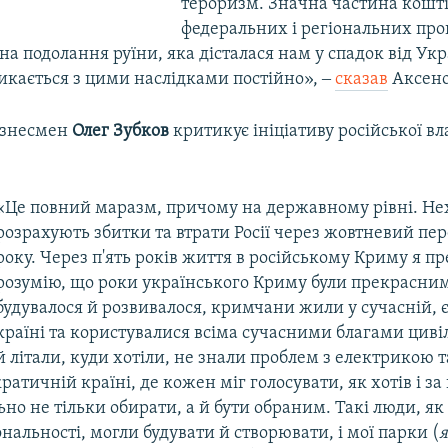
тероризм. Значна частина кошт
федеральних і регіональних про
на подолання руїни, яка дісталася нам у спадок від Ук
икається з цими наслідками постійно», ‒
сказав
Аксено
ізнесмен
Олег Зубков
критикує ініціативу російської в
«Це повний маразм, причому на державному рівні. Н
розрахують збитки та втрати Росії через жовтневий пер
року. Через п'ять років життя в російському Криму я п
розумію, що роки українського Криму були прекрасним
будувалося й розвивалося, кримчани жили у сучасній, 
країні та користувалися всіма сучасними благами цивілі
й літали, куди хотіли, не знали проблем з електрикою т
атичній країні, де кожен міг голосувати, як хотів і за 
ьно не тільки обирати, а й бути обраним. Такі люди, як
іональності, могли будувати й створювати, і мої парки (