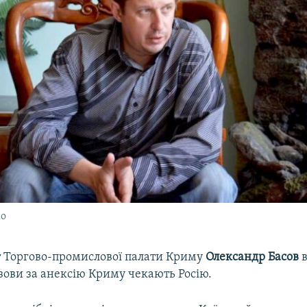
ко
 Торгово-промислової палати Криму
Олександр Басов
зови за анексію Криму чекають Росію.