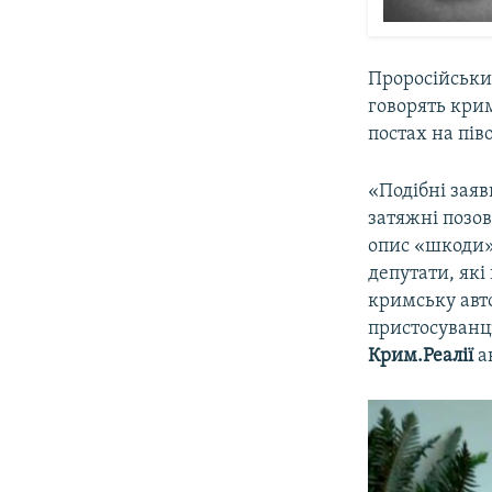
Проросійськи
говорять крим
постах на піво
«Подібні заяв
затяжні позов
опис «шкоди» 
депутати, які
кримську авто
пристосуванці
Крим.Реалії
ак