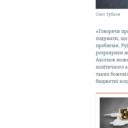
Олег Зубков
«Говорячи пр
подумати, що 
проблеми. Руї
розрахунки мі
Аксенов може 
політичного а
таких божевіл
бюджетні кош