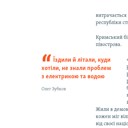
витрачається 
республіки ст
Кримський б
півострова.
Їздили й літали, куди
хотіли, не знали проблем
з електрикою та водою
Олег Зубков
Жили в демокр
кожен міг віл
від своєї нац