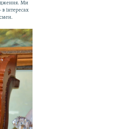
ердження. Ми
‒ в інтересах
смен.