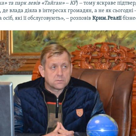
а» та парк левів «Тайган» ‒ КР
) ‒ тому яскраве підтв
 де влада діяла в інтересах громадян, а не як сьогодні 
та осіб, які її обслуговують», ‒ розповів
Крим.Реалії
бізне