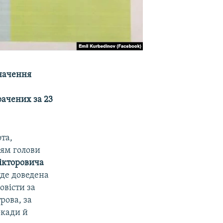
значення
рачених за 23
та,
ням голови
Вікторовича
уде доведена
овісти за
рова, за
окади й