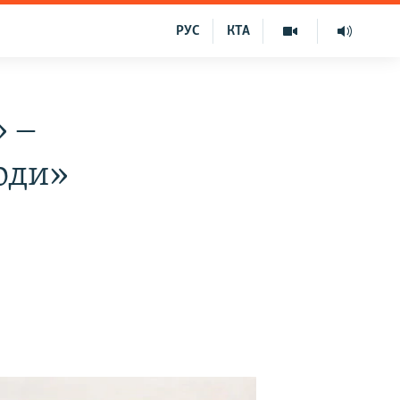
РУС
КТА
 ‒
оди»