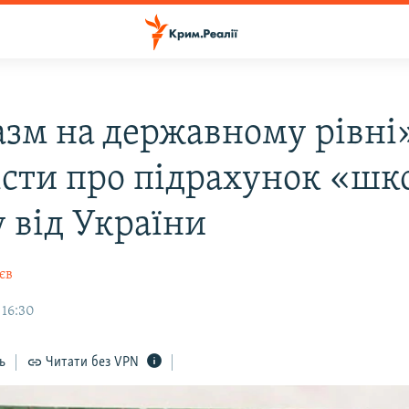
зм на державному рівні»
істи про підрахунок «шк
 від України
єв
 16:30
ь
Читати без VPN