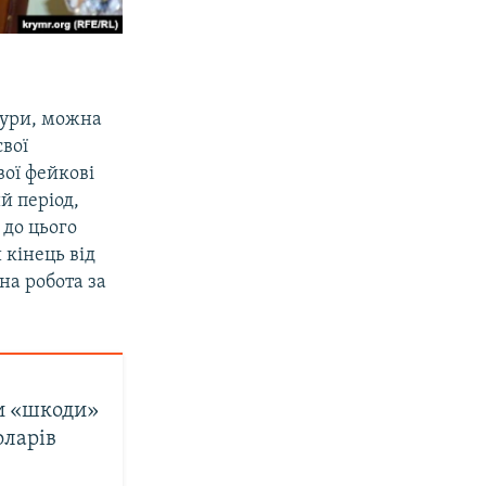
тури, можна
свої
вої фейкові
й період,
 до цього
 кінець від
на робота за
ки «шкоди»
оларів