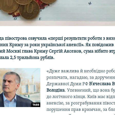
да півострова озвучила «перші результати роботи з ви
аних Криму за роки української анексії». Як повідомив
й Москві глава Криму Сергій Аксенов, сума нібито вт
лала 2,5 трильйона рублів.
«Дуже важлива й необхідно робо
розпочата, нагадаю, за доручен
Державної Думи РФ
В'ячеслава 
Володіна
. Упевнений, що вона б
до логічного кінця. Київ має відп
анексію, за розграбування півост
порушення прав кримчан, за бл