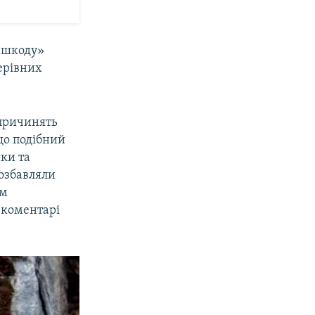
«шкоду»
керівних
спричинять
що подібний
ки та
позбавляли
зм
у коментарі