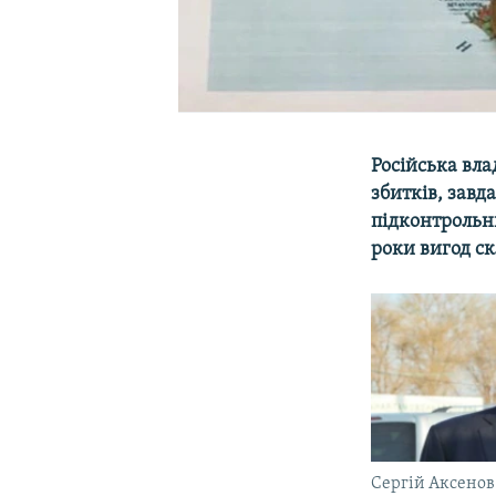
Російська вла
збитків, завд
підконтрольни
роки вигод ск
Сергій Аксенов