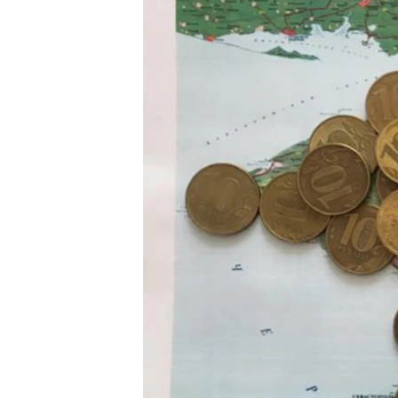
ВІДЕОУРОКИ «ELIFBE»
СВІДЧЕННЯ ОКУПАЦІЇ
УКРАЇНСЬКА ПРОБЛЕМА КРИМУ
ІНФОГРАФІКА