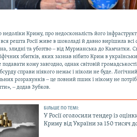
о недоліки Криму, про недосконалість його інфраструк
вся решта Росії живе в шоколаді й давно вирішила всі 
на, злидні та убозтво ‒ від Мурманська до Камчатки. С
фічних збитків, яких зазнав нібито Крим в українськи
подавати кому завгодно, однак світовій громадськості
бсурду справи ніякого немає і ніколи не буде. Логічний
ьних розрахунків ‒ це повний пшик і нікому не потріб
ти», ‒ додав Зубков.
БІЛЬШЕ ПО ТЕМІ:
У Росії оголосили тендер із оцін
Криму від України за 150 тисяч д