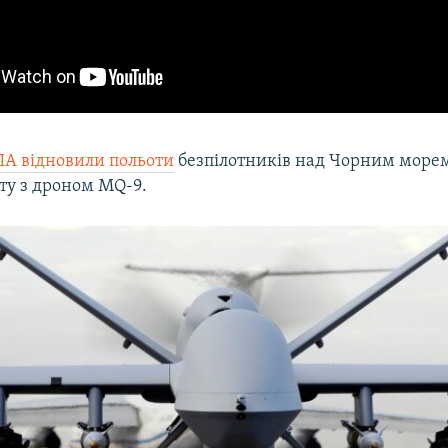
А відновили польоти
безпілотників над Чорним морем
ту з дроном MQ-9.