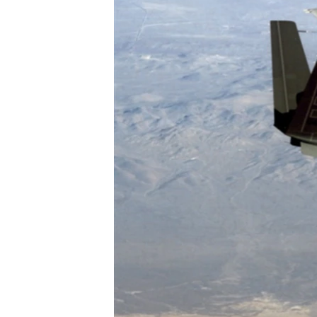
ВІДЕОУРОКИ «ELIFBE»
СВІДЧЕННЯ ОКУПАЦІЇ
УКРАЇНСЬКА ПРОБЛЕМА КРИМУ
ІНФОГРАФІКА