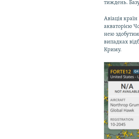
тиждень. Базу
Авіація країн
акваторією Чо
нею здобутими
випадках відб
Криму.