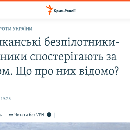
ПРОТИ УКРАЇНИ
канські безпілотники-
дники спостерігають за
м. Що про них відомо?
 19:26
ь
Читати без VPN