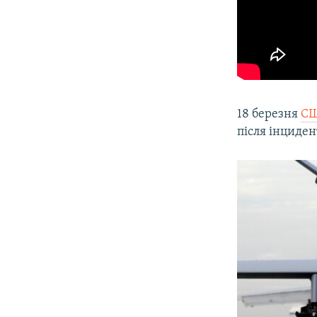
18 березня
СШ
після інциден