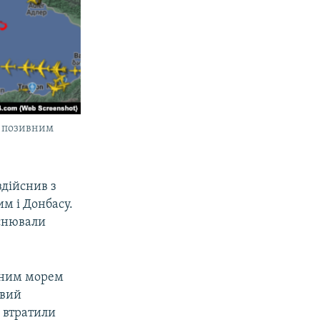
з позивним
здійснив з
им і Донбасу.
йснювали
.
орним морем
овий
 втратили