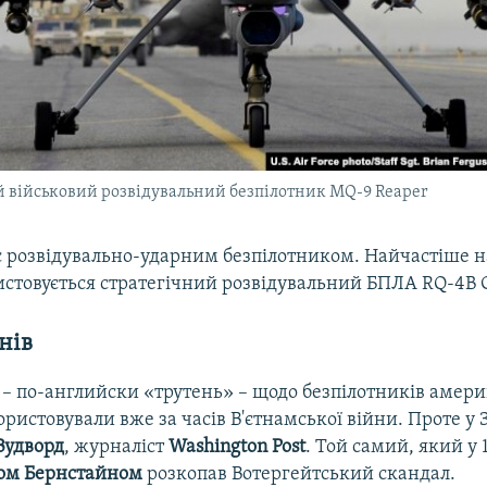
військовий розвідувальний безпілотник MQ-9 Reaper
є розвідувально-ударним безпілотником. Найчастіше 
стовується стратегічний розвідувальний БПЛА RQ-4B 
нів
 – по-английски «трутень» – щодо безпілотників амери
ористовували вже за часів В'єтнамської війни. Проте у 
Вудворд
, журналіст
Washington Post
. Той самий, який у 
ом Бернстайном
розкопав Вотергейтський скандал.