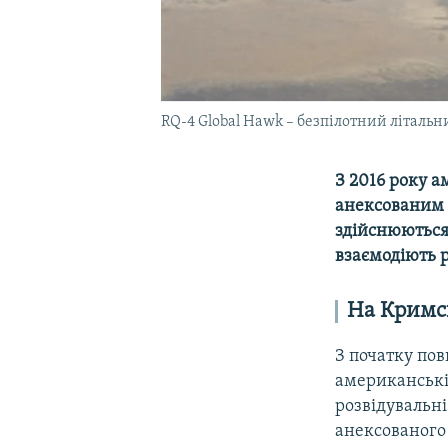
RQ-4 Global Hawk – безпілотний літаль
З 2016 року а
анексованим К
здійснюються 
взаємодіють р
На Кримс
З початку пов
американські
розвідувальні
анексованого 