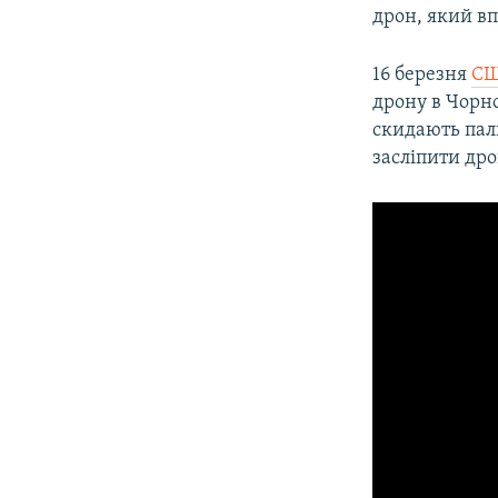
дрон, який вп
16 березня
СШ
дрону в Чорно
скидають пал
засліпити дро