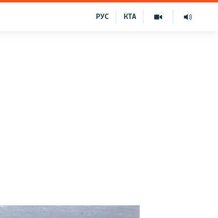
РУС
КТА