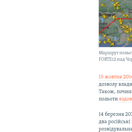
Маршрут польот
FORTE12 над Чо
15 жовтня 201
дозволу влади
Також, почин
польоти
вздо
14 березня 2
два російськ
розвідувальн