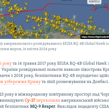
у американського розвідувального БПЛА RQ-4B Global Hawk і
рним морем, 16 квітня 2024 року
6 року
та 14 травня 2017 року БПЛА RQ-4B Global Hawk 
 України розвідувальні польоти навколо півострова Кр
аючи з 2018 року, безпілотники RQ-4B періодично зді
вж узбережжя Криму
та лінії розмежування на Донбасі
023 року в міжнародному повітряному просторі над Ч
і винищувачі
Су-27
перехопили
американський військ
ий безпілотник
MQ-9 Reaper
. Внаслідок інциденту США