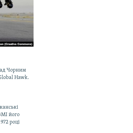
над Чорним
Global Hawk.
канські
ЗМІ його
1972 році