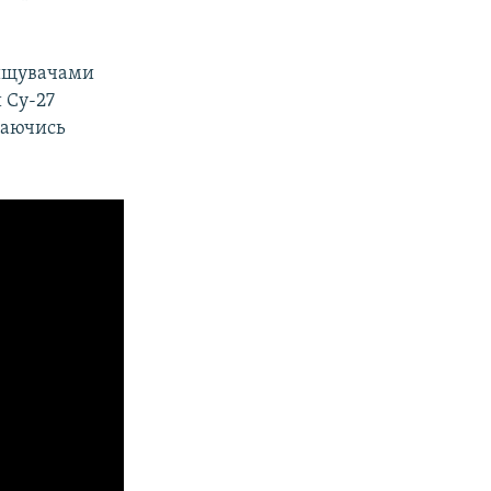
ищувачами
 Су-27
гаючись