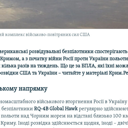
ний комплекс військово-повітряних сил США
мериканські розвідувальні безпілотники спостерігають
римом, а з початку війни Росії проти України польот
кілька разів на тиждень. Що це за БПЛА, які їхні можл
озвідки США та України – читайте у матеріалі Крим.Ре
ькому напрямку
номасштабного військового вторгнення Росії в Україну
 безпілотники
RQ-4B Global Hawk
регулярно здійснюю
 польоти над Чорним морем на відстані близько 100 км
Криму. Іноді розвідка здійснюється щодня, іноді – двіч