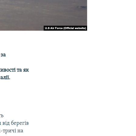
 за
и
ивості та як
алії.
ть
 від берегів
і-тричі на