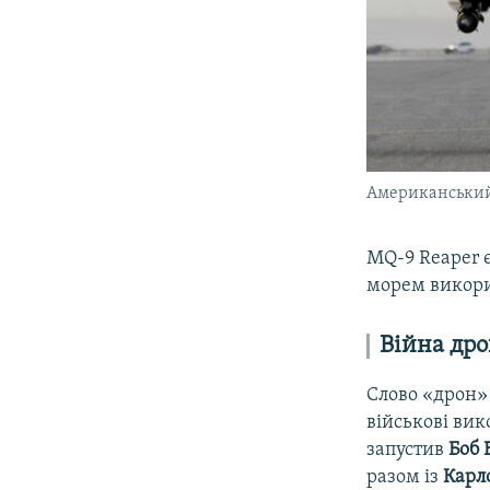
Американський 
MQ-9 Reaper 
морем викори
Війна дро
Слово «дрон»
військові вик
запустив
Боб 
разом із
Карл