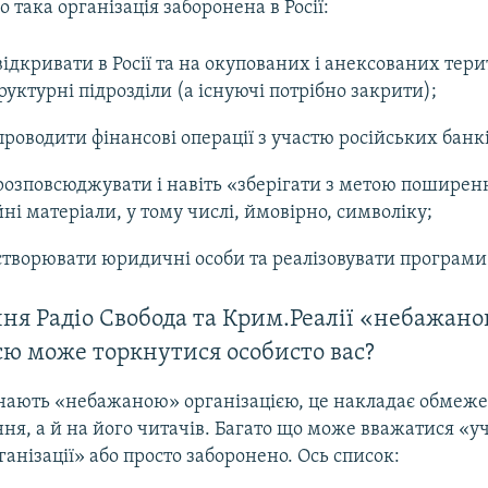
о така організація заборонена в Росії:
ідкривати в Росії та на окупованих і анексованих тери
руктурні підрозділи (а існуючі потрібно закрити);
роводити фінансові операції з участю російських банкі
озповсюджувати і навіть «зберігати з метою поширен
ні матеріали, у тому числі, ймовірно, символіку;
творювати юридичні особи та реалізовувати програми
ня Радіо Свобода та Крим.Реалії «небажан
єю може торкнутися особисто вас?
нають «небажаною» організацією, це накладає обмеж
ня, а й на його читачів. Багато що може вважатися «у
анізації» або просто заборонено. Ось список: