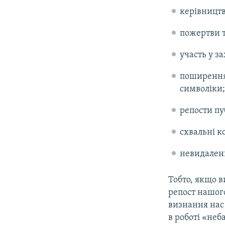
керівництв
пожертви т
участь у за
поширення 
символіки;
репости пу
схвальні к
невидаленн
Тобто, якщо в
репост нашого
визнання нас
в роботі «неб