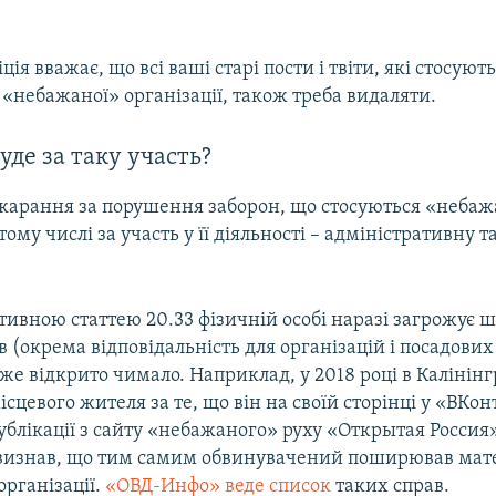
ія вважає, що всі ваші старі пости і твіти, які стосуют
«небажаної» організації, також треба видаляти.
уде за таку участь?
окарання за порушення заборон, що стосуються «небаж
 тому числі за участь у її діяльності – адміністративну т
тивною статтею 20.33 фізичній особі наразі загрожує ш
ів (окрема відповідальність для організацій і посадових
 вже відкрито чимало. Наприклад, у 2018 році в Калінінг
сцевого жителя за те, що він на своїй сторінці у «ВКон
блікації з сайту «небажаного» руху «Открытая Россия»
 визнав, що тим самим обвинувачений поширював мат
рганізації.
«ОВД-Инфо» веде список
таких справ.