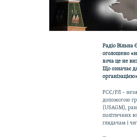
Радіо Вільна 
оголошено «н
хоча це не ви
Що означає д
організацією
РСЄ/РЛ – нез
допомогою гр
(USAGM), ран
політичних вп
глядачам і чи