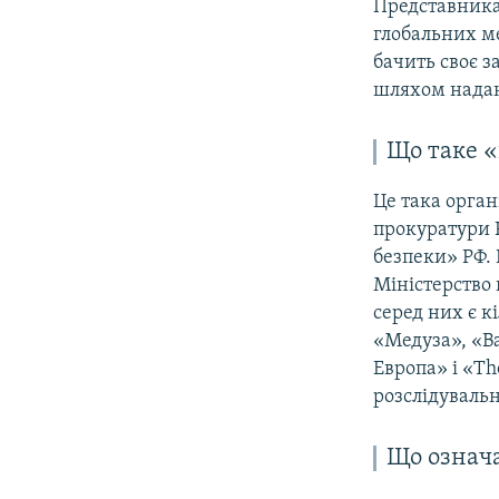
Представника
глобальних ме
бачить своє з
шляхом наданн
Що таке «
Це така орган
прокуратури Р
безпеки» РФ. Р
Міністерство 
серед них є к
«Медуза», «В
Европа» і «Th
розслідувальні
Що означа