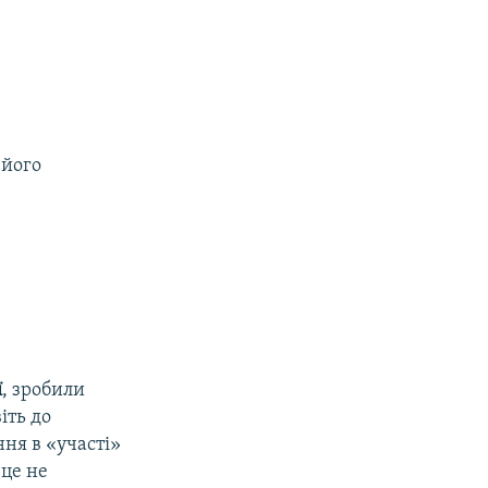
 його
ї
, зробили
іть до
ня в «участі»
 це не