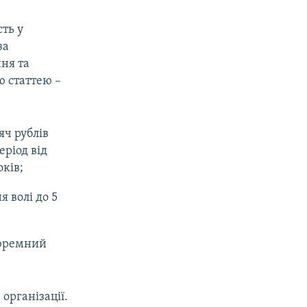
ть у
за
ня та
ю статтею –
яч рублів
еріод від
оків;
я волі до 5
 тюремний
організації.