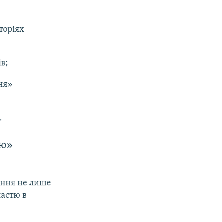
торіях
в;
ня»
.
ою»
ення не лише
частю в