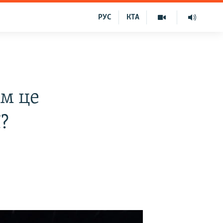
РУС
КТА
м це
?