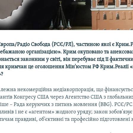
Європа/Радіо Свобода (РСЄ/РЛ), частиною якої є Крим.Реа
ебажаною організацією». Крим окуповано та анексовано
знається законним у світі, він перебуває під її фактич
ля кримчан це оголошення Мін'юстом РФ Крим.Реалії
»?
алежна некомерційна медіакорпорація, що фінансуєтьс
антів Конгресу США через Агентство США з глобальни
іше – Рада керуючих з питань мовлення (BBG). РСЄ/РС 
ливів і не є «агентом» жодного уряду; закон зобов'язу
тачам правдиві, об'єктивні та професійно підготовлені 