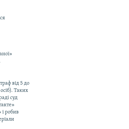
ься
аної»
а
траф від 5 до
 осіб). Таких
раді суд
такте»
 і робив
еріали