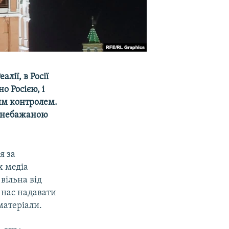
лії, в Росії
 Росією, і
ним контролем.
 «небажаною
я за
х медіа
вільна від
є нас надавати
матеріали.