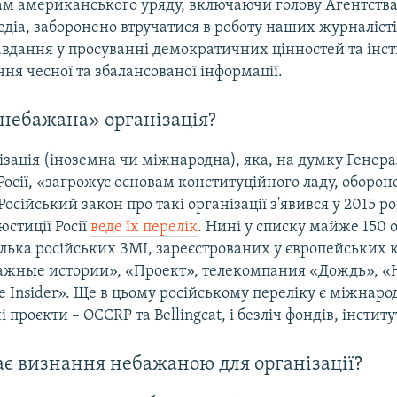
м американського уряду, включаючи голову Агентств
діа, заборонено втручатися в роботу наших журналіст
авдання у просуванні демократичних цінностей та інст
я чесної та збалансованої інформації.
небажана» організація?
ізація (іноземна чи міжнародна), яка, на думку Генера
осії, «загрожує основам конституційного ладу, оборон
осійський закон про такі організації з'явився у 2015 ро
юстиції Росії
веде їх перелік
. Нині у списку майже 150 
ілька російських ЗМІ, зареєстрованих у європейських 
ажные истории», «Проект», телекомпания «Дождь», «Н
e Insider». Ще в цьому російському переліку є міжнаро
 проєкти – OCCRP та Bellingcat, і безліч фондів, інститут
є визнання небажаною для організації?