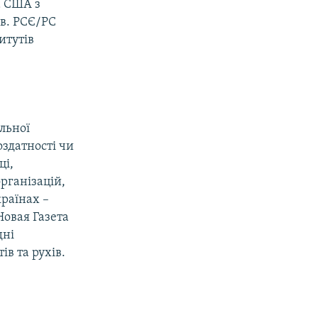
а США з
ів. РСЄ/РС
итутів
льної
оздатності чи
ці,
організацій,
країнах –
овая Газета
дні
ів та рухів.