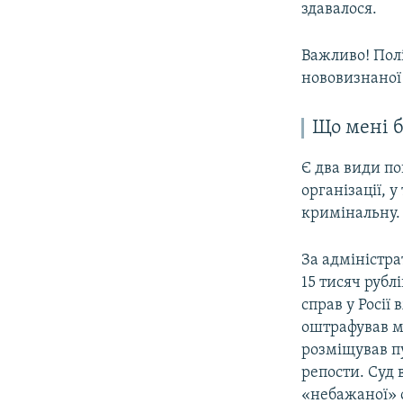
здавалося.
Важливо! Поліц
нововизнаної 
Що мені б
Є два види п
організації, у
кримінальну.
За адміністра
15 тисяч рубл
справ у Росії
оштрафував мі
розміщував пу
репости. Суд
«небажаної» о