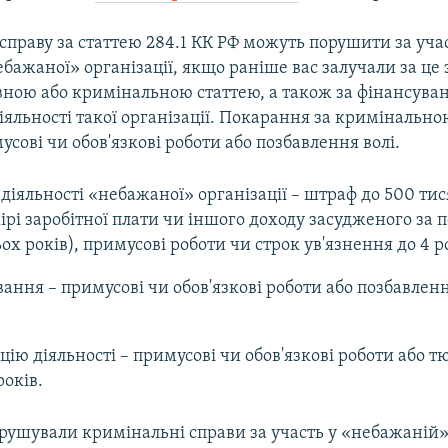
праву за статтею 284.1 КК РФ можуть порушити за учас
ебажаної» організації, якщо раніше вас залучали за це 
вною або кримінальною статтею, а також за фінансуван
іяльності такої організації. Покарання за кримінально
сові чи обов'язкові роботи або позбавлення волі.
у діяльності «небажаної» організації – штраф до 500 тис
ірі заробітної плати чи іншого доходу засудженого за п
ох років), примусові роботи чи строк ув'язнення до 4 р
вання – примусові чи обов'язкові роботи або позбавленн
ацію діяльності – примусові чи обов'язкові роботи або
років.
орушували кримінальні справи за участь у «небажаній» 