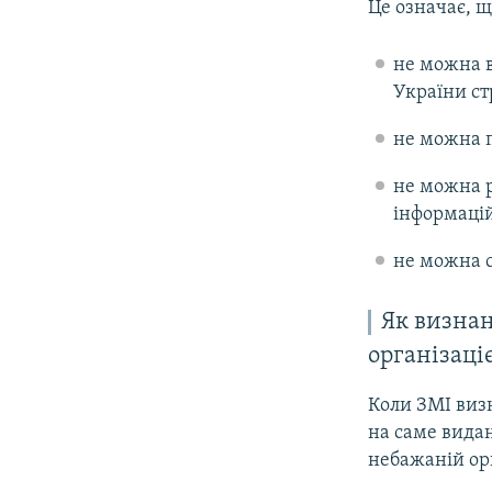
Це означає, щ
не можна в
України ст
не можна п
не можна р
інформацій
не можна с
Як визнан
організаці
Коли ЗМІ виз
на саме видан
небажаній орг