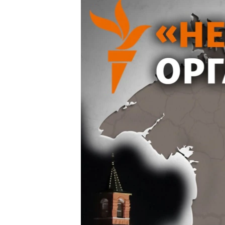
ВІДЕОУРОКИ «ELIFBE»
СВІДЧЕННЯ ОКУПАЦІЇ
УКРАЇНСЬКА ПРОБЛЕМА КРИМУ
ІНФОГРАФІКА