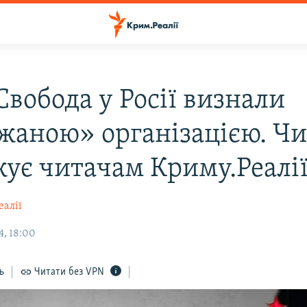
Свобода у Росії визнали
жаною» організацією. Чи
жує читачам Криму.Реалії
еалії
4, 18:00
ь
Читати без VPN