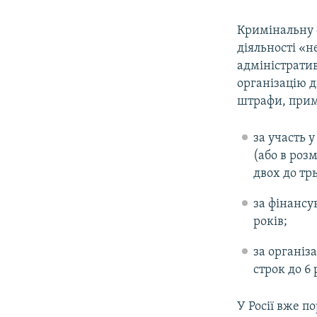
Кримінальну с
діяльності «н
адміністрати
організацію д
штрафи, приму
за участь 
(або в розм
двох до трь
за фінансу
років;
за організ
строк до 6 
У Росії вже п