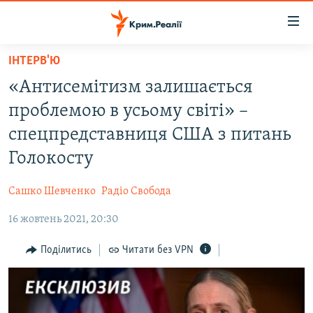
Доступність
посилання
Перейти
ІНТЕРВ'Ю
до
НОВИНИ
«Антисемітизм залишається
основного
ВОДА.КРИМ
матеріалу
проблемою в усьому світі» –
ВІДЕО ТА ФОТО
Перейти
спецпредставниця США з питань
до
ПОЛІТИКА
Голокосту
основної
БЛОГИ
навігації
Сашко Шевченко
Радіо Свобода
Перейти
ПОГЛЯД
до
16 жовтень 2021, 20:30
ІНТЕРВ'Ю
пошуку
ВСЕ ЗА ДЕНЬ
Поділитись
Читати без VPN
СПЕЦПРОЕКТИ
ЯК ОБІЙТИ БЛОКУВАННЯ
ДЕПОРТАЦІЯ