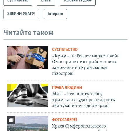
Суспільство
Статті
Головне за добу
ЗВЕРНИ УВАГУ!
Інтерв'ю
Читайте також
СУСПІЛЬСТВО
«Крим – не Росія»: маркетплейс
Ozon припинив прийом нових
замовлень на Кримському
півострові
ПРАВА ЛЮДИНИ
Мить – і ти шпигун. Як у
кримських судах розглядають
звинувачення в держзраді
ФОТОГАЛЕРЕЇ
Краса Сімферопольського