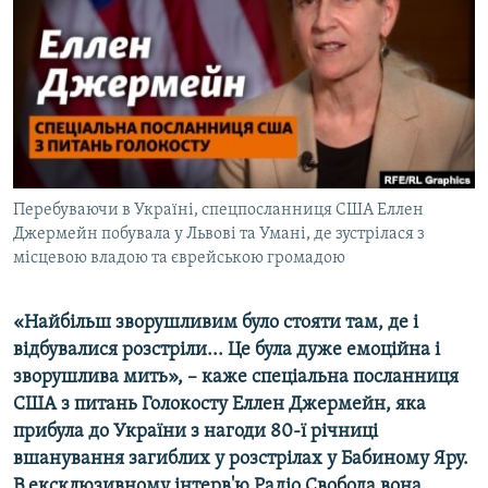
ВІДЕОУРОКИ «ELIFBE»
Русский
СВІДЧЕННЯ ОКУПАЦІЇ
Qırımtatar
УКРАЇНСЬКА ПРОБЛЕМА КРИМУ
ДОЛУЧАЙСЯ!
ІНФОГРАФІКА
Перебуваючи в Україні, спецпосланниця США Еллен
Джермейн побувала у Львові та Умані, де зустрілася з
Усі сайти RFE/RL
місцевою владою та єврейською громадою
«Найбільш зворушливим було стояти там, де і
відбувалися розстріли... Це була дуже емоційна і
зворушлива мить», – каже спеціальна посланниця
США з питань Голокосту Еллен Джермейн, яка
прибула до України з нагоди 80-ї річниці
вшанування загиблих у розстрілах у Бабиному Яру.
В ексклюзивному інтерв'ю Радіо Свобода вона