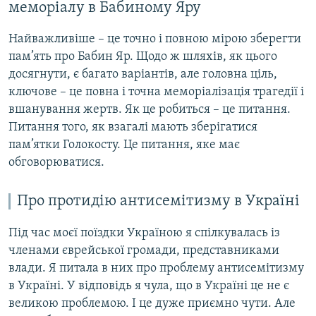
меморіалу в Бабиному Яру
Найважливіше – це точно і повною мірою зберегти
пам’ять про Бабин Яр. Щодо ж шляхів, як цього
досягнути, є багато варіантів, але головна ціль,
ключове – це повна і точна меморіалізація трагедії і
вшанування жертв. Як це робиться – це питання.
Питання того, як взагалі мають зберігатися
пам’ятки Голокосту. Це питання, яке має
обговорюватися.
Про протидію антисемітизму в Україні
Під час моєї поїздки Україною я спілкувалась із
членами єврейської громади, представниками
влади. Я питала в них про проблему антисемітизму
в Україні. У відповідь я чула, що в Україні це не є
великою проблемою. І це дуже приємно чути. Але