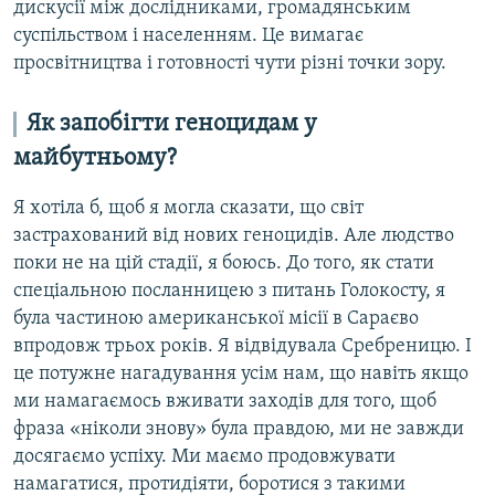
дискусії між дослідниками, громадянським
суспільством і населенням. Це вимагає
просвітництва і готовності чути різні точки зору.
Як запобігти геноцидам у
майбутньому?
Я хотіла б, щоб я могла сказати, що світ
застрахований від нових геноцидів. Але людство
поки не на цій стадії, я боюсь. До того, як стати
спеціальною посланницею з питань Голокосту, я
була частиною американської місії в Сараєво
впродовж трьох років. Я відвідувала Сребреницю. І
це потужне нагадування усім нам, що навіть якщо
ми намагаємось вживати заходів для того, щоб
фраза «ніколи знову» була правдою, ми не завжди
досягаємо успіху. Ми маємо продовжувати
намагатися, протидіяти, боротися з такими