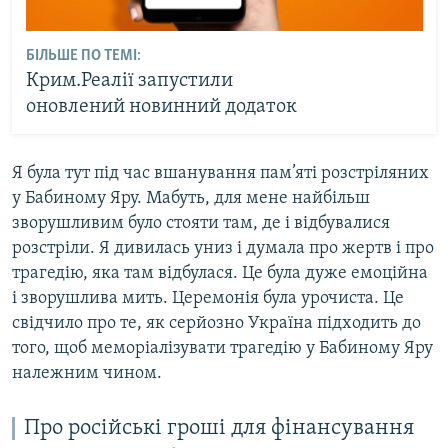
БІЛЬШЕ ПО ТЕМІ:
Крим.Реалії запустили
оновлений новинний додаток
Я була тут під час вшанування пам’яті розстріляних
у Бабиному Яру. Мабуть, для мене найбільш
зворушливим було стояти там, де і відбувалися
розстріли. Я дивилась униз і думала про жертв і про
трагедію, яка там відбулася. Це була дуже емоційна
і зворушлива мить. Церемонія була урочиста. Це
свідчило про те, як серйозно Україна підходить до
того, щоб меморіалізувати трагедію у Бабиному Яру
належним чином.
Про російські гроші для фінансування