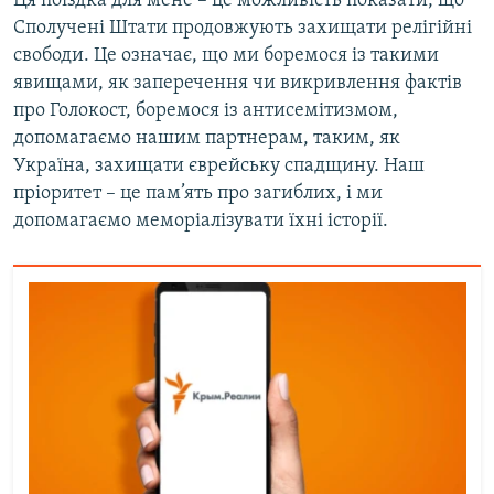
Ця поїздка для мене – це можливість показати, що
Сполучені Штати продовжують захищати релігійні
свободи. Це означає, що ми боремося із такими
явищами, як заперечення чи викривлення фактів
про Голокост, боремося із антисемітизмом,
допомагаємо нашим партнерам, таким, як
Україна, захищати єврейську спадщину. Наш
пріоритет – це пам’ять про загиблих, і ми
допомагаємо меморіалізувати їхні історії.