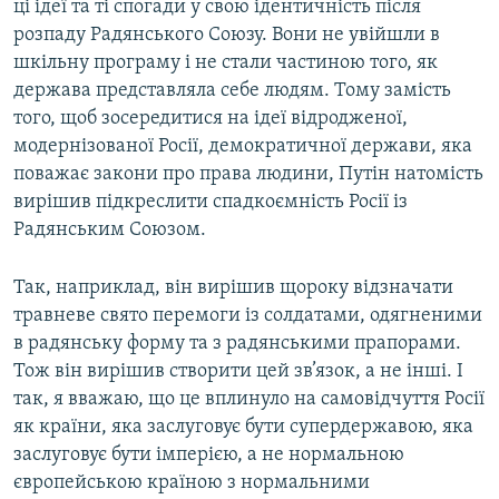
ці ідеї та ті спогади у свою ідентичність після
розпаду Радянського Союзу. Вони не увійшли в
шкільну програму і не стали частиною того, як
держава представляла себе людям. Тому замість
того, щоб зосередитися на ідеї відродженої,
модернізованої Росії, демократичної держави, яка
поважає закони про права людини, Путін натомість
вирішив підкреслити спадкоємність Росії із
Радянським Союзом.
Так, наприклад, він вирішив щороку відзначати
травневе свято перемоги із солдатами, одягненими
в радянську форму та з радянськими прапорами.
Тож він вирішив створити цей зв’язок, а не інші. І
так, я вважаю, що це вплинуло на самовідчуття Росії
як країни, яка заслуговує бути супердержавою, яка
заслуговує бути імперією, а не нормальною
європейською країною з нормальними