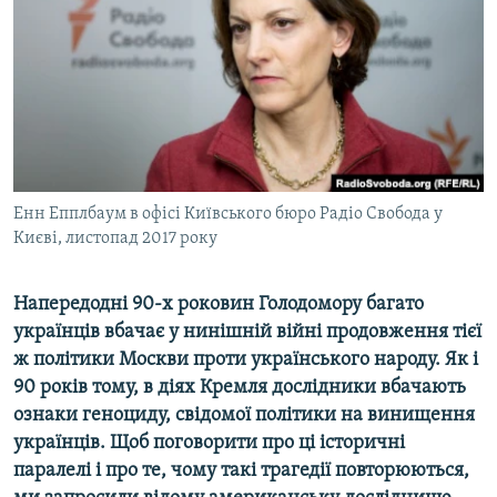
ВІДЕОУРОКИ «ELIFBE»
Русский
СВІДЧЕННЯ ОКУПАЦІЇ
Qırımtatar
УКРАЇНСЬКА ПРОБЛЕМА КРИМУ
ДОЛУЧАЙСЯ!
ІНФОГРАФІКА
Енн Епплбаум в офісі Київського бюро Радіо Свобода у
Києві, листопад 2017 року
Усі сайти RFE/RL
Напередодні 90-х роковин Голодомору багато
українців вбачає у нинішній війні продовження тієї
ж політики Москви проти українського народу. Як і
90 років тому, в діях Кремля дослідники вбачають
ознаки геноциду, свідомої політики на винищення
українців. Щоб поговорити про ці історичні
паралелі і про те, чому такі трагедії повторюються,