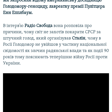
ми запросили відому американську дослідницю
Голодомору-геноциду, лавреатку премії Пулітцера
Енн Епплбаум.
В інтерв’ю
Радіо Свобода
вона розповіла про
причини, чому світ не захотів покарати СРСР за
штучний голод, який організував
Сталін
, чому в
Росії Голодомор не увійшов у частину національної
свідомості як злочин радянської влади та як події 90
років тому пояснюють теперішню війну Росії проти
України.