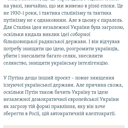
на увазі, звичайно, що ми живемо в різні епохи. Це
не 1930-і роки, і тактика сталінізму та тактика
путінізму не є однаковими. Але в цьому є паралель.
Для Сталіна ідея незалежної України була загрозою,
оскільки кидала виклик ідеї соборної
більшовицької радянської держави. І він відчував
потребу знищити цю ідею, розгромити українців,
убити і знесилити багато селян, знесилити
селянство, знищити українську інтелігенцію.
У Путіна дещо інший проєкт – повне знищення
існуючої української держави. Але причина схожа,
оскільки Путін також бачить Україну та ідею
незалежної демократичної європейської України
як загрозу тій формі правління, яку він хоче
зберегти в Росії, цій автократичній клептократії.