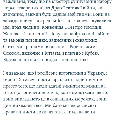
важливим, тому що це ілюструє руйнування набору
норм, створених після Другої світової війни, які,
звичайно, завжди були радше амбітними. Вони не
завжди описували реальність, але започаткувалися
ідеї прав людини. Конвенція ООН про геноцид,
Женевські конвенції… Існував набір законів війни
та законів поведінки, записаних і схвалених
багатьма країнами, включно із Радянським
Союзом, включно з Китаєм, включно з Кубою.
Відтоді ці правила швидко знецінюються.
І я вважаю, що і російське вторгнення в Україну, і
терор «Хамасу» проти Ізраїлю є свідченням не
просто того, що люди здатні вчиняти злочини, а і
того, що вони вчиняють їх, вони сміються з цього,
вони викладають це в соціальних мережах, вони
цим вихваляються. Ми бачимо, як російські
пропагандисти вихваляються тим, що вони