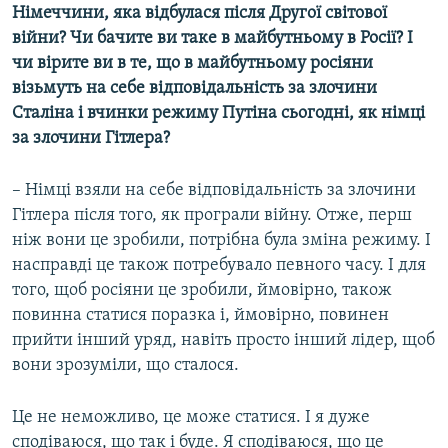
Німеччини, яка відбулася після Другої світової
війни? Чи бачите ви таке в майбутньому в Росії? І
чи вірите ви в те, що в майбутньому росіяни
візьмуть на себе відповідальність за злочини
Сталіна і вчинки режиму Путіна сьогодні, як німці
за злочини Гітлера?
– Німці взяли на себе відповідальність за злочини
Гітлера після того, як програли війну. Отже, перш
ніж вони це зробили, потрібна була зміна режиму. І
насправді це також потребувало певного часу. І для
того, щоб росіяни це зробили, ймовірно, також
повинна статися поразка і, ймовірно, повинен
прийти інший уряд, навіть просто інший лідер, щоб
вони зрозуміли, що сталося.
Це не неможливо, це може статися. І я дуже
сподіваюся, що так і буде. Я сподіваюся, що це