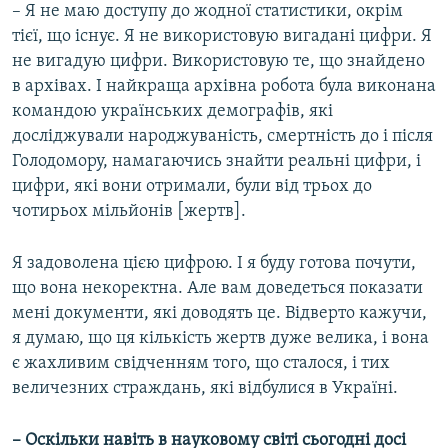
– Я не маю доступу до жодної статистики, окрім
тієї, що існує. Я не використовую вигадані цифри. Я
не вигадую цифри. Використовую те, що знайдено
в архівах. І найкраща архівна робота була виконана
командою українських демографів, які
досліджували народжуваність, смертність до і після
Голодомору, намагаючись знайти реальні цифри, і
цифри, які вони отримали, були від трьох до
чотирьох мільйонів [жертв].
Я задоволена цією цифрою. І я буду готова почути,
що вона некоректна. Але вам доведеться показати
мені документи, які доводять це. Відверто кажучи,
я думаю, що ця кількість жертв дуже велика, і вона
є жахливим свідченням того, що сталося, і тих
величезних страждань, які відбулися в Україні.
–
Оскільки навіть в науковому світі сьогодні досі