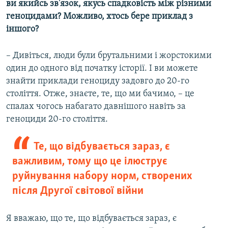
ви якийсь зв'язок, якусь спадковість між різними
геноцидами? Можливо, хтось бере приклад з
іншого?
– Дивіться, люди були брутальними і жорстокими
один до одного від початку історії. І ви можете
знайти приклади геноциду задовго до 20-го
століття. Отже, знаєте, те, що ми бачимо, – це
спалах чогось набагато давнішого навіть за
геноциди 20-го століття.
Те, що відбувається зараз, є
важливим, тому що це ілюструє
руйнування набору норм, створених
після Другої світової війни
Я вважаю, що те, що відбувається зараз, є