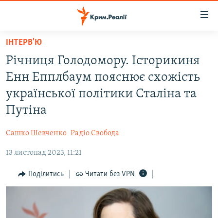
Доступність
посилання
Перейти
ІНТЕРВ'Ю
до
НОВИНИ
Річниця Голодомору. Історикиня
основного
ВОДА.КРИМ
матеріалу
Енн Епплбаум пояснює схожість
ВІДЕО ТА ФОТО
Перейти
української політики Сталіна та
до
ПОЛІТИКА
Путіна
основної
БЛОГИ
навігації
Сашко Шевченко
Радіо Свобода
Перейти
ПОГЛЯД
до
13 листопад 2023, 11:21
ІНТЕРВ'Ю
пошуку
ВСЕ ЗА ДЕНЬ
Поділитись
Читати без VPN
СПЕЦПРОЕКТИ
ЯК ОБІЙТИ БЛОКУВАННЯ
ДЕПОРТАЦІЯ