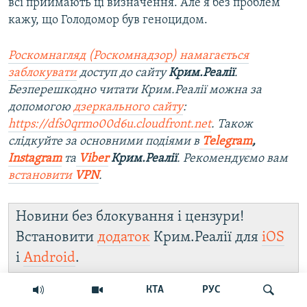
всі приймають ці визначення. Але я без проблем
кажу, що Голодомор був геноцидом.
Роскомнагляд (Роскомнадзор) намагається
заблокувати
доступ до сайту
Крим.Реалії
.
Безперешкодно читати Крим.Реалії можна за
допомогою
дзеркального сайту
:
https://dfs0qrmo00d6u.cloudfront.net
. Також
слідкуйте за основними подіями в
Telegram
,
Instagram
та
Viber
Крим.Реалії
. Рекомендуємо вам
встановити
VPN
.
Новини без блокування і цензури!
Встановити
додаток
Крим.Реалії для
iOS
і
Android
.
КТА
РУС
Поділитись
Читати без VPN
Follow us