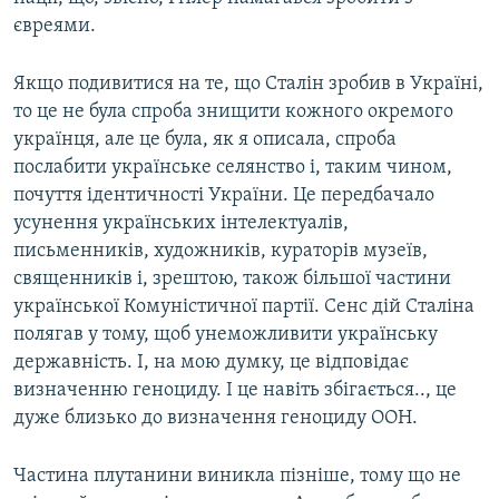
євреями.
Якщо подивитися на те, що Сталін зробив в Україні,
то це не була спроба знищити кожного окремого
українця, але це була, як я описала, спроба
послабити українське селянство і, таким чином,
почуття ідентичності України. Це передбачало
усунення українських інтелектуалів,
письменників, художників, кураторів музеїв,
священників і, зрештою, також більшої частини
української Комуністичної партії. Сенс дій Сталіна
полягав у тому, щоб унеможливити українську
державність. І, на мою думку, це відповідає
визначенню геноциду. І це навіть збігається.., це
дуже близько до визначення геноциду ООН.
Частина плутанини виникла пізніше, тому що не