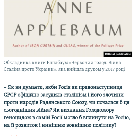
Обкладинка книги Епплбаум «Червоний голод: Війна
Сталіна проти України», яка вийшла друком у 2017 році
–
Як ви думаєте, якби Росія як правонаступниця
СРСР офіційно засудила сталінізм і його злочини
проти народів Радянського Союзу, чи почалася б ця
сьогоднішня війна? Як визнання Голодомору
геноцидом в самій Росії могло б вплинути на Росію,
на її розвиток і нинішню зовнішню політику?