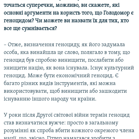
точаться суперечки, можливо, ви скажете, які
основні аргументи на користь того, що Голодомор є
геноцидом? Чи можете ви назвати їх для тих, хто
все ще сумнівається?
– Отже, визначення геноциду, як його задумала
особа, яка винайшла це слово, полягало в тому, що
геноцид був спробою винищити, послабити або
знищити націю, як вона існувала. Існує культурний
геноцид. Може бути економічний геноцид. Є
багато різних видів інструментів, які можна
використовувати, щоб винищити або зашкодити
існуванню іншого народу чи країни.
У роки після Другої світової війни термін геноцид
став визначатися вужче: просто в загальному
розумінні як спроба вбити кожного окремого члена
нації, що, звісно, Гітлер намагався зробити з