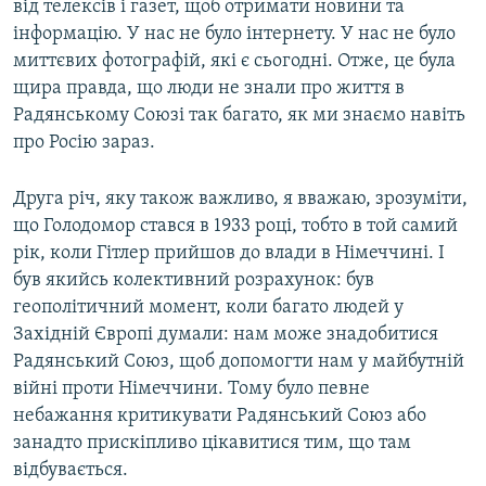
від телексів і газет, щоб отримати новини та
інформацію. У нас не було інтернету. У нас не було
миттєвих фотографій, які є сьогодні. Отже, це була
щира правда, що люди не знали про життя в
Радянському Союзі так багато, як ми знаємо навіть
про Росію зараз.
Друга річ, яку також важливо, я вважаю, зрозуміти,
що Голодомор стався в 1933 році, тобто в той самий
рік, коли Гітлер прийшов до влади в Німеччині. І
був якийсь колективний розрахунок: був
геополітичний момент, коли багато людей у
Західній Європі думали: нам може знадобитися
Радянський Союз, щоб допомогти нам у майбутній
війні проти Німеччини. Тому було певне
небажання критикувати Радянський Союз або
занадто прискіпливо цікавитися тим, що там
відбувається.