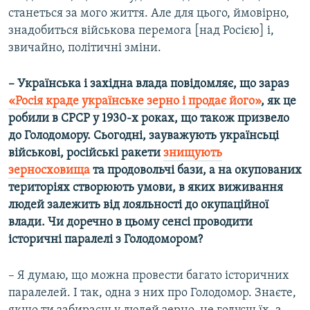
станеться за мого життя. Але для цього, ймовірно,
знадобиться військова перемога [над Росією] і,
звичайно, політичні зміни.
– Українська і західна влада повідомляє, що зараз
«Росія краде українське зерно і продає його»
, як це
робили в СРСР у 1930-х роках, що також призвело
до Голодомору. Сьогодні, зауважують українсьці
військові, російські ракети
знищують
зерносховища
та продовольчі бази, а на окупованих
територіях створюють умови, в яких виживання
людей залежить від лояльності до окупаційної
влади. Чи доречно в цьому сенсі проводити
історичні паралелі з Голодомором?
– Я думаю, що можна провести багато історичних
паралелей. І так, одна з них про Голодомор. Знаєте,