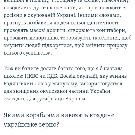
ввійшли в Польщу, Угорщину та Східну Німеччину,
поводилися дуже схоже на те, як зараз поводяться
росіяни в окупованій Україні. Іншими словами,
прагнуть позбавити людей їхньої ідентичності,
проводять масові арешти, створюють концтабори,
проводять депортацію, тероризують населення, щоб
змусити людей підкорятися, щоб змінити природу
їхнього суспільства.
Тож ви бачите досить багато того, що я б назвала
школою НКВС чи КДБ. Досвід окупації, яку вчиняв
Радянський Союз у минулому, використовується
для знищення окупованої частини України
сьогодні, для русифікації України.
Якими кораблями вивозять крадене
українське зерно?