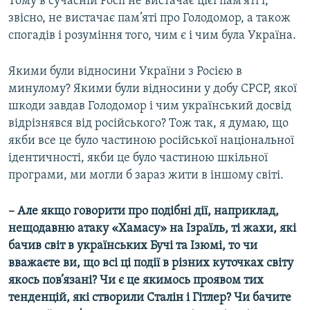
Тому в сучасній Росії не вистачає цієї пам’яті і,
звісно, не вистачає пам’яті про Голодомор, а також
спогадів і розуміння того, чим є і чим була Україна.
Якими були відносини України з Росією в
минулому? Якими були відносини у добу СРСР, якої
шкоди завдав Голодомор і чим український досвід
відрізнявся від російського? Тож так, я думаю, що
якби все це було частиною російської національної
ідентичності, якби це було частиною шкільної
програми, ми могли б зараз жити в іншому світі.
–
Але якщо говорити про подібні дії, наприклад,
нещодавню атаку
«Хамасу»
на Ізраїль, ті жахи, які
бачив світ в українських Бучі та Ізюмі, то чи
вважаєте ви, що всі ці події в різних куточках світу
якось пов’язані? Чи є це якимось проявом тих
тенденцій, які створили Сталін і Гітлер? Чи бачите