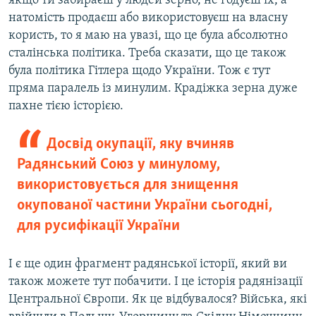
якщо ти забираєш у людей зерно, не годуєш їх, а
натомість продаєш або використовуєш на власну
користь, то я маю на увазі, що це була абсолютно
сталінська політика. Треба сказати, що це також
була політика Гітлера щодо України. Тож є тут
пряма паралель із минулим. Крадіжка зерна дуже
пахне тією історією.
Досвід окупації, яку вчиняв
Радянський Союз у минулому,
використовується для знищення
окупованої частини України сьогодні,
для русифікації України
І є ще один фрагмент радянської історії, який ви
також можете тут побачити. І це історія радянізації
Центральної Європи. Як це відбувалося? Війська, які