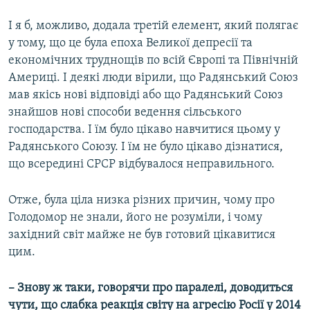
І я б, можливо, додала третій елемент, який полягає
у тому, що це була епоха Великої депресії та
економічних труднощів по всій Європі та Північній
Америці. І деякі люди вірили, що Радянський Союз
мав якісь нові відповіді або що Радянський Союз
знайшов нові способи ведення сільського
господарства. І їм було цікаво навчитися цьому у
Радянського Союзу. І їм не було цікаво дізнатися,
що всередині СРСР відбувалося неправильного.
Отже, була ціла низка різних причин, чому про
Голодомор не знали, його не розуміли, і чому
західний світ майже не був готовий цікавитися
цим.
–
Знову ж таки, говорячи про паралелі, доводиться
чути, що слабка реакція світу на агресію Росії у 2014