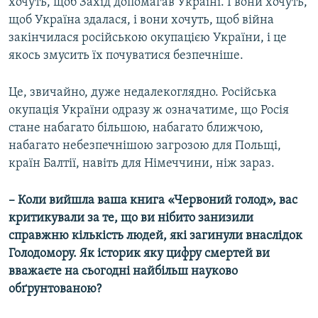
хочуть, щоб Захід допомагав Україні. І вони хочуть,
щоб Україна здалася, і вони хочуть, щоб війна
закінчилася російською окупацією України, і це
якось змусить їх почуватися безпечніше.
Це, звичайно, дуже недалекоглядно. Російська
окупація України одразу ж означатиме, що Росія
стане набагато більшою, набагато ближчою,
набагато небезпечнішою загрозою для Польщі,
країн Балтії, навіть для Німеччини, ніж зараз.
–
Коли вийшла ваша книга
«
Червоний голод
»
, вас
критикували за те, що ви нібито занизили
справжню кількість людей, які загинули внаслідок
Голодомору. Як історик яку цифру смертей ви
вважаєте на сьогодні найбільш науково
обґрунтованою?