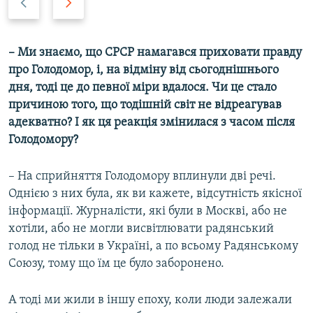
r
e
e
x
v
t
–
Ми знаємо, що СРСР намагався приховати правду
i
s
про Голодомор, і, на відміну від сьогоднішнього
o
l
дня, тоді це до певної міри вдалося. Чи це стало
u
i
причиною того, що тодішній світ не відреагував
s
d
адекватно? І як ця реакція змінилася з часом після
s
e
Голодомору?
l
i
– На сприйняття Голодомору вплинули дві речі.
d
Однією з них була, як ви кажете, відсутність якісної
e
інформації. Журналісти, які були в Москві, або не
хотіли, або не могли висвітлювати радянський
голод не тільки в Україні, а по всьому Радянському
Союзу, тому що їм це було заборонено.
А тоді ми жили в іншу епоху, коли люди залежали