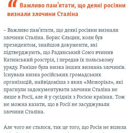
Важливо пам’ятати, що деякі росіяни
визнали злочини Сталіна
– Важливо пам’ятати, що деякі росіяни визнали
злочини Сталіна. Борис Єльцин, коли був
президентом, знайшов документи, які
підтверджують, що Радянський Союз вчинив
Катинський розстріл, і передав їх польському
уряду. Раніше була низка інших визнань злочинів.
Існувала низка російських громадських
організацій, найвідоміша з яких «Меморіал», які
прагнули задокументувати злочини Сталіна не
лише в Росії, але й у сусідніх з Росією країнах. Тож
не можна казати, що в Росії не засуджували
злочини Сталіна.
Але чого не сталося, так це того, що Росія не вплела