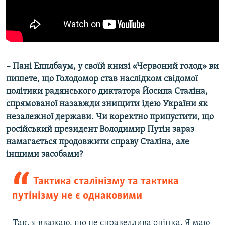
–
Пані
Епплбаум, у своїй книзі
«
Червоний голод
» ви
пишете, що Голодомор став наслідком свідомої
політики радянського диктатора
Йосипа
Сталіна,
спрямованої назавжди знищити ідею України як
незалежної держави. Чи коректно припустити, що
російський президент Володимир Путін зараз
намагається продовжити справу Сталіна, але
іншими засобами?
Тактика сталінізму та тактика
путінізму не є однаковими
– Так, я вважаю, що це справедлива оцінка. Я маю