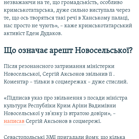
незважаючи на те, що громадськість, особливо
кримськотатарська, дуже сильно виступала через
те, що ось творяться такі речі в Ханському палаці,
нас просто не чують», – каже кримськотатарський
активіст Едем Дудаков.
Що означає арешт Новосельської?
Після резонансного затримання міністерки
Новосельської, Сергій Аксьонов звільнив її .
Коментар – тільки в соцмережах – дуже стислий.
«Підписав указ про звільнення з посади міністра
культури Республіки Крим Аріни Вадимівни
Новосельської у зв'язку із втратою довіри», –
написав
Сергій Аксьонов в соцмережі.
Севастопольські ЗМІ пригадали йому, що кілька