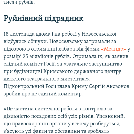
тисяч рублів.
Руйнівний підрядник
18 листопада вдома і на роботі у Новосельської
відбулись обшуки. Новосельську затримали за
підозрою в отриманні хабара від фірми
«Меандр»
у
розмірі 25 мільйонів рублів. Отримала їх, як заявив
слідчий комітет Росії, за «загальне заступництво
при будівництві Кримського державного центру
дитячого театрального мистецтва».
Підконтрольний Росії глава Криму Сергій Аксьонов
зробив про це єдиний коментар.
«Це частина системної роботи з контролю за
діяльністю посадових осіб усіх рівнів. Упевнений,
що правоохоронні органи у всьому розберуться,
з'ясують усі факти та обставини та зроблять