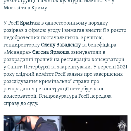
реконструкції пам’яток культури. Більшість – у
Москві та в Криму.
У Росії
Ермітаж
в односторонньому порядку
розірвав з фірмою угоду і вимагав внести її в реєстр
недоброчесних постачальників. Зрештою,
гендиректорку
Олену Завадську
та бенефіціара
«Меандра»
Євгена Ярмоша
звинуватили в
розкраданні грошей на реставрацію консерваторії
у Санкт-Петербурзі та заарештували. У вересні 2021
року слідчий комітет Росії заявив про завершення
розслідування кримінальної справи про
розкрадання реконструкції петербурзької
консерваторії. Генпрокуратура Росії передала
справу до суду.