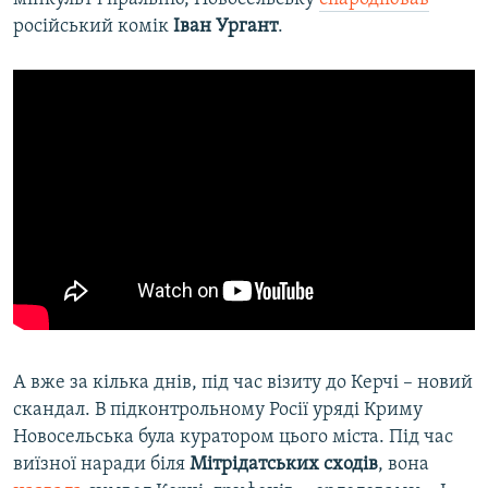
російський комік
Іван Ургант
.
А вже за кілька днів, під час візиту до Керчі – новий
скандал. В підконтрольному Росії уряді Криму
Новосельська була куратором цього міста. Під час
виїзної наради біля
Мітрідатських сходів
, вона