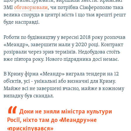
щоб реконструювати, вирішили знести. Кримські
ЗМІ
обговорювали
, чи потрібна Сімферополю така
велика споруда в центрі міста і що там врешті решт
буде насправді.
Роботи по будівництву у вересні 2018 року розпочав
«Меандр», завершити мали у 2020 році. Контракт
розірвали через зрив термінів. Недобудова стоїть
вже півтора року. Нового підрядника досі немає.
В Криму фірма «Меандр» виграла тендери на 12
об’єктів, усі - унікальні або визначні для Криму.
Майже всі не завершені вчасно, майже в кожному
випадку був скандал.
Доки не зняли міністра культури
Росії, ніхто там до «Меандру» не
«прискіпувався»