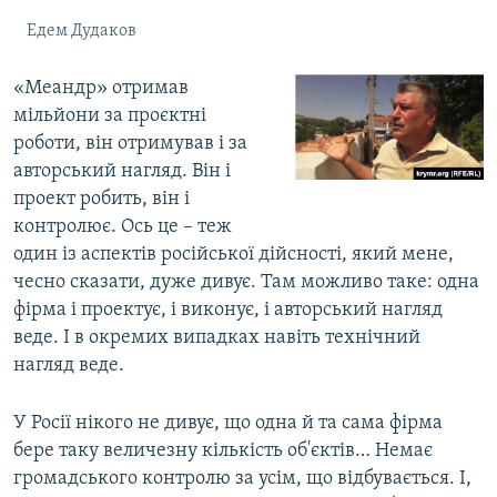
Едем Дудаков
«Меандр» отримав
мільйони за проєктні
роботи, він отримував і за
авторський нагляд. Він і
проект робить, він і
контролює. Ось це – теж
один із аспектів російської дійсності, який мене,
чесно сказати, дуже дивує. Там можливо таке: одна
фірма і проектує, і виконує, і авторський нагляд
веде. І в окремих випадках навіть технічний
нагляд веде.
У Росії нікого не дивує, що одна й та сама фірма
бере таку величезну кількість об'єктів… Немає
громадського контролю за усім, що відбувається. І,