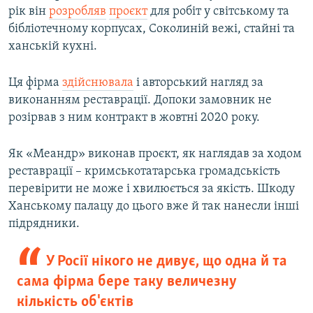
рік він
розробляв
проєкт
для робіт у світському та
бібліотечному корпусах, Соколиній вежі, стайні та
ханській кухні.
Ця фірма
здійснювала
і авторський нагляд за
виконанням реставрації. Допоки замовник не
розірвав з ним контракт в жовтні 2020 року.
Як «Меандр» виконав проєкт, як наглядав за ходом
реставрації – кримськотатарська громадськість
перевірити не може і хвилюється за якість. Шкоду
Ханському палацу до цього вже й так нанесли інші
підрядники.
У Росії нікого не дивує, що одна й та
сама фірма бере таку величезну
кількість об'єктів