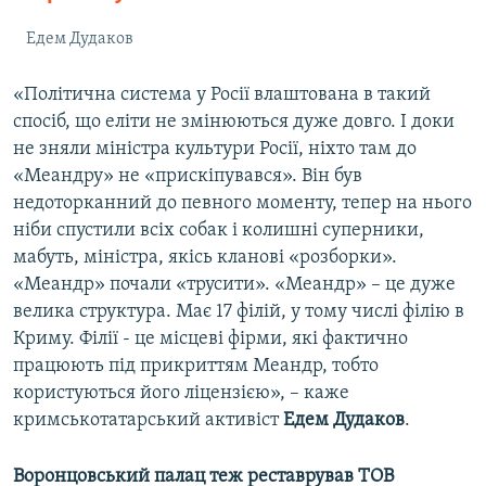
Едем Дудаков
«Політична система у Росії влаштована в такий
спосіб, що еліти не змінюються дуже довго. І доки
не зняли міністра культури Росії, ніхто там до
«Меандру» не «прискіпувався». Він був
недоторканний до певного моменту, тепер на нього
ніби спустили всіх собак і колишні суперники,
мабуть, міністра, якісь кланові «розборки».
«Меандр» почали «трусити». «Меандр» – це дуже
велика структура. Має 17 філій, у тому числі філію в
Криму. Філії - це місцеві фірми, які фактично
працюють під прикриттям Меандр, тобто
користуються його ліцензією», – каже
кримськотатарський активіст
Едем Дудаков
.
Воронцовський палац теж реставрував ТОВ