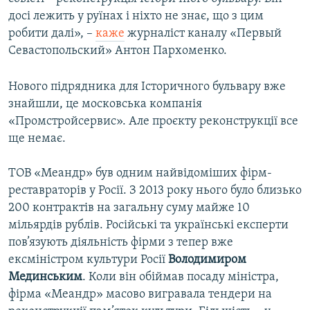
досі лежить у руїнах і ніхто не знає, що з цим
робити далі», –
каже
журналіст каналу «Первый
Севастопольский» Антон Пархоменко.
Нового підрядника для Історичного бульвару вже
знайшли, це московська компанія
«Промстройсервис». Але проєкту реконструкції все
ще немає.
ТОВ «Меандр» був одним найвідоміших фірм-
реставраторів у Росії. З 2013 року нього було близько
200 контрактів на загальну суму майже 10
мільярдів рублів. Російські та українські експерти
пов’язують діяльність фірми з тепер вже
ексміністром культури Росії
Володимиром
Мединським
. Коли він обіймав посаду міністра,
фірма «Меандр» масово вигравала тендери на