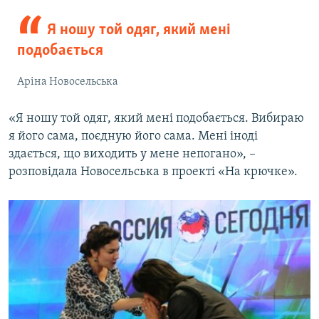
Я ношу той одяг, який мені
подобається
Аріна Новосельська
«Я ношу той одяг, який мені подобається. Вибираю
я його сама, поєдную його сама. Мені іноді
здається, що виходить у мене непогано», –
розповідала Новосельська в проекті «На крючке».