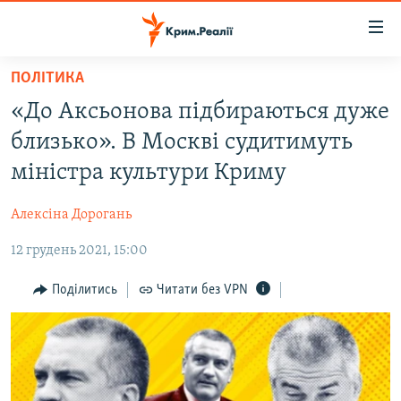
Доступність
посилання
Перейти
ПОЛІТИКА
до
НОВИНИ
«До Аксьонова підбираються дуже
основного
ВОДА.КРИМ
матеріалу
близько». В Москві судитимуть
ВІДЕО ТА ФОТО
Перейти
міністра культури Криму
до
ПОЛІТИКА
основної
Алексіна Дорогань
БЛОГИ
навігації
Перейти
12 грудень 2021, 15:00
ПОГЛЯД
до
ІНТЕРВ'Ю
Поділитись
Читати без VPN
пошуку
ВСЕ ЗА ДЕНЬ
СПЕЦПРОЕКТИ
ЯК ОБІЙТИ БЛОКУВАННЯ
ДЕПОРТАЦІЯ