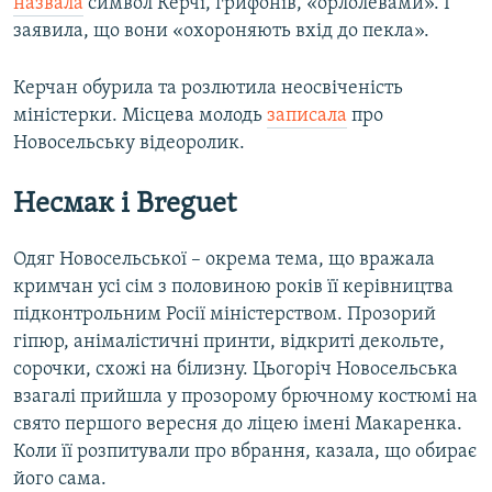
назвала
символ Керчі, грифонів, «орлолевами». І
заявила, що вони «охороняють вхід до пекла».
Керчан обурила та розлютила неосвіченість
міністерки. Місцева молодь
записала
про
Новосельську відеоролик.
Несмак і Breguet
Одяг Новосельської – окрема тема, що вражала
кримчан усі сім з половиною років її керівництва
підконтрольним Росії міністерством. Прозорий
гіпюр, анімалістичні принти, відкриті декольте,
сорочки, схожі на білизну. Цьогоріч Новосельська
взагалі прийшла у прозорому брючному костюмі на
свято першого вересня до ліцею імені Макаренка.
Коли її розпитували про вбрання, казала, що обирає
його сама.