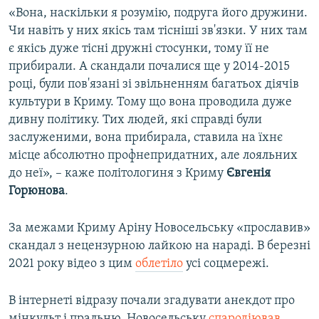
«Вона, наскільки я розумію, подруга його дружини.
Чи навіть у них якісь там тісніші зв'язки. У них там
є якісь дуже тісні дружні стосунки, тому її не
прибирали. А скандали почалися ще у 2014-2015
році, були пов'язані зі звільненням багатьох діячів
культури в Криму. Тому що вона проводила дуже
дивну політику. Тих людей, які справді були
заслуженими, вона прибирала, ставила на їхнє
місце абсолютно профнепридатних, але лояльних
до неї», – каже політологиня з Криму
Євгенія
Горюнова
.
За межами Криму Аріну Новосельську «прославив»
скандал з нецензурною лайкою на нараді. В березні
2021 року відео з цим
облетіло
усі соцмережі.
В інтернеті відразу почали згадувати анекдот про
мінкульт і пральню, Новосельську
спародіював