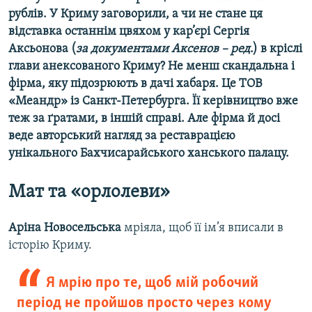
рублів. У Криму заговорили, а чи не стане ця
відставка останнім цвяхом у кар’єрі Сергія
Аксьонова (
за документами Аксенов – ред
.) в кріслі
глави анексованого Криму? Не менш скандальна і
фірма, яку підозрюють в дачі хабаря. Це ТОВ
«Меандр» із Санкт-Петербурга. Її керівництво вже
теж за ґратами, в іншій справі. Але фірма й досі
веде авторський нагляд за реставрацією
унікального Бахчисарайського ханського палацу.
Мат та «орлолеви»
Аріна Новосельська
мріяла, щоб її ім’я вписали в
історію Криму.
Я мрію про те, щоб мій робочий
період не пройшов просто через кому