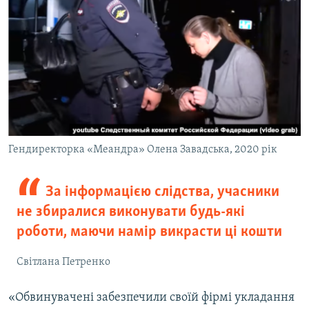
Гендиректорка «Меандра» Олена Завадська, 2020 рік
За інформацією слідства, учасники
не збиралися виконувати будь-які
роботи, маючи намір викрасти ці кошти
Світлана Петренко
«Обвинувачені забезпечили своїй фірмі укладання