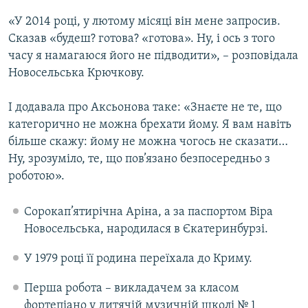
«У 2014 році, у лютому місяці він мене запросив.
Сказав «будеш? готова? «готова». Ну, і ось з того
часу я намагаюся його не підводити», – розповідала
Новосельська Крючкову.
І додавала про Аксьонова таке: «Знаєте не те, що
категорично не можна брехати йому. Я вам навіть
більше скажу: йому не можна чогось не сказати…
Ну, зрозуміло, те, що пов’язано безпосередньо з
роботою».
Сорокап’ятирічна Аріна, а за паспортом Віра
Новосельська, народилася в Єкатеринбурзі.
У 1979 році її родина переїхала до Криму.
Перша робота – викладачем за класом
фортепіано у дитячій музичній школі № 1