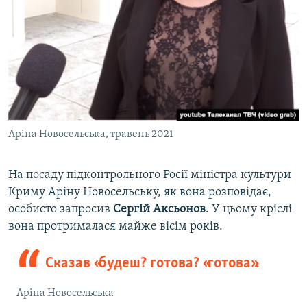
Аріна Новосельська, травень 2021
На посаду підконтрольного Росії міністра культури
Криму Аріну Новосельську, як вона розповідає,
особисто запросив
Сергій Аксьонов
. У цьому кріслі
вона протрималася майже вісім років.
Сказав «будеш? готова? «готова».
Аріна Новосельська