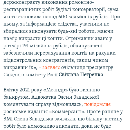
держконтракту виконання ремонтно-
реставраційних робіт будівлі консерваторії, сума
якого становила понад 600 мільйонів рублів. При
цьому, за інформацією слідства, учасники не
збиралися виконувати будь-які роботи, маючи
намір викрасти ці кошти. Отримавши аванс у
розмірі 191 мільйона рублів, обвинувачені
забезпечили перерахування коштів на рахунки
підконтрольних контрагентів, таким чином
викравши їх», –
заявляє
очільниця пресцентру
Слідчого комітету Росії
Світлана Петренко
.
Влітку 2021 року «Меандр» було визнано
банкрутом. Адвокатка Олени Завадської
коментувати справу відмовилась,
повідомляє
російське видання «Коммерсант». Проте раніше у
ЗМІ Олена Завадська заявляла, що більшу частину
робіт було неможливо виконати, доки не буде