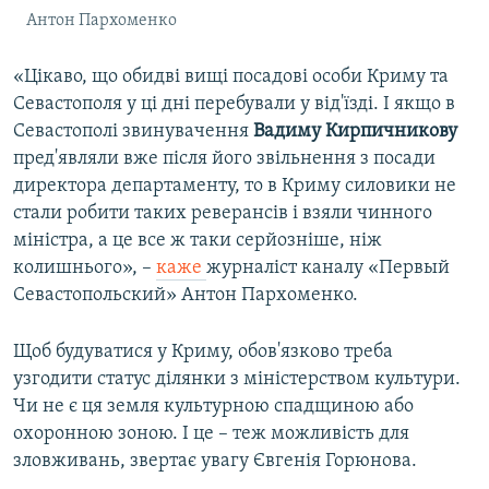
Антон Пархоменко
«Цікаво, що обидві вищі посадові особи Криму та
Севастополя у ці дні перебували у від'їзді. І якщо в
Севастополі звинувачення
Вадиму Кирпичникову
пред'являли вже після його звільнення з посади
директора департаменту, то в Криму силовики не
стали робити таких реверансів і взяли чинного
міністра, а це все ж таки серйозніше, ніж
колишнього», –
каже
журналіст каналу «Первый
Севастопольский» Антон Пархоменко.
Щоб будуватися у Криму, обов'язково треба
узгодити статус ділянки з міністерством культури.
Чи не є ця земля культурною спадщиною або
охоронною зоною. І це – теж можливість для
зловживань, звертає увагу Євгенія Горюнова.