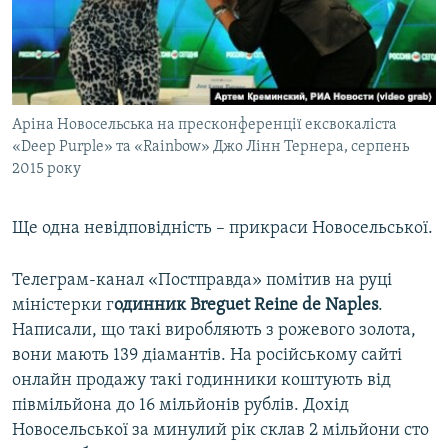
Аріна Новосельська на пресконференції ексвокаліста
«Deep Purple» та «Rainbow» Джо Лінн Тернера, серпень
2015 року
Ще одна невідповідність – прикраси Новосельської.
Телеграм-канал «Постправда» помітив на руці
міністерки г
одинник Breguet Reine de Naples
.
Написали, що такі виробляють з рожевого золота,
вони мають 139 діамантів. На російському сайті
онлайн продажу такі годинники коштують від
півмільйона до 16 мільйонів рублів. Дохід
Новосельської за минулий рік склав 2 мільйони сто