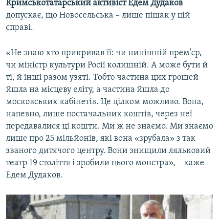
Кримськотатарський активіст Едем Дудаков
допускає, що Новосельська – лише пішак у цій
справі.
«Не знаю хто прикривав її: чи нинішній прем'єр,
чи міністр культури Росії колишній. А може бути й
ті, й інші разом узяті. Тобто частина цих грошей
йшла на місцеву еліту, а частина йшла до
московських кабінетів. Це цілком можливо. Вона,
напевно, лише постачальник коштів, через неї
передавалися ці кошти. Ми ж не знаємо. Ми знаємо
лише про 25 мільйонів, які вона «зрубала» з так
званого дитячого центру. Вони знищили ляльковий
театр 19 століття і зробили цього монстра», – каже
Едем Дудаков.