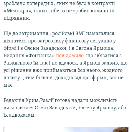
зроблено попередніх, яких не було в контракті
«Меандра», і яких нібито не зробив колишній
підрядник.
Ще до затримання , російські ЗМІ намагалися
дізнатися про загрозливу фінансову ситуацію у
фірмі і в Олени Завадської, і в Євгена Ярмоша.
Видання «Фонтанка»
повідомило
, що зв’язатися з
Завадською їм так і не вдалося, а Ярмош заявив, що
усі рішення вже приймаються без нього, жодного
впливу і, тим більше, доходів від цієї фірми, він не
має.
Редакція Крим.Реалії готова надати можливість
висловитися Олені Завадській, Євгену Ярмошу, або
їх адвокатам.