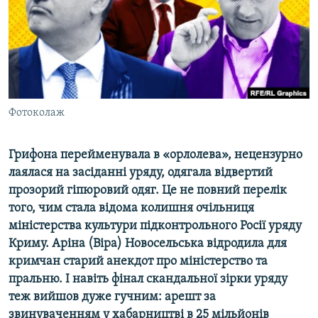
ВІДЕОУРОКИ «ELIFBE»
Русский
СВІДЧЕННЯ ОКУПАЦІЇ
Qırımtatar
УКРАЇНСЬКА ПРОБЛЕМА КРИМУ
ДОЛУЧАЙСЯ!
ІНФОГРАФІКА
Фотоколаж
Грифона перейменувала в «орлолева», нецензурно
Усі сайти RFE/RL
лаялася на засіданні уряду, одягала відвертий
прозорий гіпюровий одяг. Це не повний перелік
того, чим стала відома колишня очільниця
міністерства культури підконтрольного Росії уряду
Криму. Аріна (Віра) Новосельська відродила для
кримчан старий анекдот про міністерство та
пральню. І навіть фінал скандальної зірки уряду
теж вийшов дуже гучним: арешт за
звинуваченням у хабарництві в 25 мільйонів