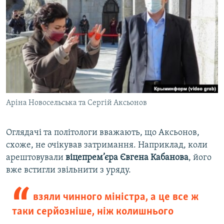
Аріна Новосельська та Сергій Аксьонов
Оглядачі та політологи вважають, що Аксьонов,
схоже, не очікував затримання. Наприклад, коли
арештовували
віцепрем’єра Євгена Кабанова
, його
вже встигли звільнити з уряду.
взяли чинного міністра, а це все ж
таки серйозніше, ніж колишнього