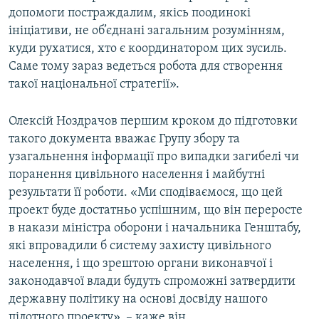
допомоги постраждалим, якісь поодинокі
ініціативи, не об’єднані загальним розумінням,
куди рухатися, хто є координатором цих зусиль.
Саме тому зараз ведеться робота для створення
такої національної стратегії».
Олексій Ноздрачов першим кроком до підготовки
такого документа вважає Групу збору та
узагальнення інформації про випадки загибелі чи
поранення цивільного населення і майбутні
результати її роботи. «Ми сподіваємося, що цей
проект буде достатньо успішним, що він переросте
в накази міністра оборони і начальника Генштабу,
які впровадили б систему захисту цивільного
населення, і що зрештою органи виконавчої і
законодавчої влади будуть спроможні затвердити
державну політику на основі досвіду нашого
пілотного проекту», – каже він.