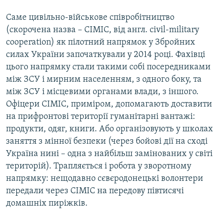
Саме цивільно-військове співробітництво
(скорочена назва – CIMIC, від англ. civil-military
cooperation) як пілотний напрямок у Збройних
силах України започаткували у 2014 році. Фахівці
цього напрямку стали такими собі посередниками
між ЗСУ і мирним населенням, з одного боку, та
між ЗСУ і місцевими органами влади, з іншого.
Офіцери CIMIC, приміром, допомагають доставити
на прифронтові території гуманітарні вантажі:
продукти, одяг, книги. Або організовують у школах
заняття з мінної безпеки (через бойові дії на сході
Україна нині – одна з найбільш замінованих у світі
територій). Трапляється і робота у зворотному
напрямку: нещодавно сєвєродонецькі волонтери
передали через CIMIC на передову півтисячі
домашніх пиріжків.