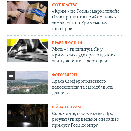
СУСПІЛЬСТВО
«Крим – не Росія»: маркетплейс
Ozon припинив прийом нових
замовлень на Кримському
півострові
ПРАВА ЛЮДИНИ
Мить – і ти шпигун. Як у
кримських судах розглядають
звинувачення в держзраді
ФОТОГАЛЕРЕЇ
Краса Сімферопольського
водосховища та занедбаність
довкола
ВІЙНА ТА КРИМ
Сорок днів, сорок ночей. Про
результати кримської операції з
примусу Росії до миру