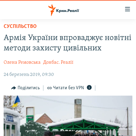
Доступність
посилання
Перейти
СУСПІЛЬСТВО
до
НОВИНИ
Армія України впроваджує новітні
основного
ВОДА.КРИМ
матеріалу
методи захисту цивільних
ВІДЕО ТА ФОТО
Перейти
до
Олена Ремовська
Донбас. Реалії
ПОЛІТИКА
основної
24 березень 2019, 09:30
БЛОГИ
навігації
Перейти
ПОГЛЯД
Поділитись
Читати без VPN
до
ІНТЕРВ'Ю
пошуку
ВСЕ ЗА ДЕНЬ
СПЕЦПРОЕКТИ
ЯК ОБІЙТИ БЛОКУВАННЯ
ДЕПОРТАЦІЯ