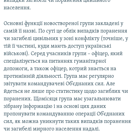
випадки загибелі чи поранення цивільного
населення.
Основні функції новоствореної групи закладені у
самій її назві. По суті це облік випадків поранення
чи загибелі цивільних у зоні конфлікту (точніше, у
тій її частині, куди мають доступ українські
військові). Серед учасників групи – офіцер, який
спеціалізується на питаннях гуманітарної
допомоги, а також офіцер, котрий знається на
протимінній діяльності. Група має регулярно
звітувати командувачеві Об’єднаних сил. Але
йдеться не лише про статистику щодо загиблих чи
поранених. Щомісяця група має узагальнювати
зібрану інформацію і на основі цих даних
пропонувати командуванню операції Об’єднаних
сил, як можна уникнути таких випадків поранення
чи загибелі мирного населення надалі.