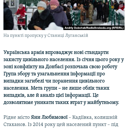
ВІДЕОУРОКИ «ELIFBE»
Русский
СВІДЧЕННЯ ОКУПАЦІЇ
Qırımtatar
УКРАЇНСЬКА ПРОБЛЕМА КРИМУ
ДОЛУЧАЙСЯ!
На пункті пропуску у Станиці Луганській
ІНФОГРАФІКА
Українська армія впроваджує нові стандарти
захисту цивільного населення. Із січня цього року у
Усі сайти RFE/RL
зоні конфлікту на Донбасі розпочала свою роботу
Група збору та узагальнення інформації про
випадки загибелі чи поранення цивільного
населення. Мета групи – не лише облік таких
випадків, але й аналіз цієї інформації. Це
дозволятиме уникати таких втрат у майбутньому.
Рідне місто
Яни Любимової
– Кадіївка, колишній
Стаханов. Із 2014 року цей населений пункт – під