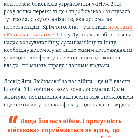
контролем бойовиків угруповання «ЛНР». 2015
року жінка переїхала до Старобільська і заснувала
тут громадську організацію, яка допомагає
переселенцям. Крім того, Яна – учасниця
програми
«Радник із питань ВПО
»: у Луганській області вона
надає консультаційну, організаційну та іншу
необхідну допомогу не лише самим постраждалим
унаслідок конфлікту, але й органам державної
влади, які мають справу з такими людьми.
Досвід Яни Любимової за час війни – це й її власна
історія, й історії тих, кому вона допомагає. Коли
запитую, чи змінилися відносини між військовими
і цивільними у зоні конфлікту, відповідає ствердно.
Люди бояться війни. І присутність
військових сприймається як щось, що