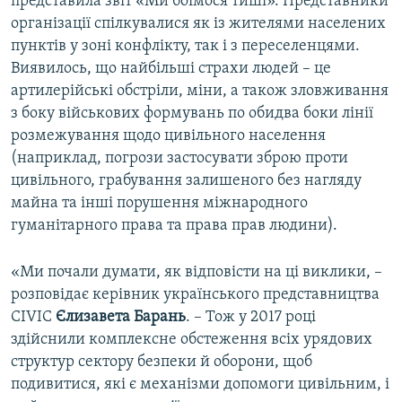
представила звіт «Ми боїмося тиші». Представники
організації спілкувалися як із жителями населених
пунктів у зоні конфлікту, так і з переселенцями.
Виявилось, що найбільші страхи людей – це
артилерійські обстріли, міни, а також зловживання
з боку військових формувань по обидва боки лінії
розмежування щодо цивільного населення
(наприклад, погрози застосувати зброю проти
цивільного, грабування залишеного без нагляду
майна та інші порушення міжнародного
гуманітарного права та права прав людини).
«Ми почали думати, як відповісти на ці виклики, –
розповідає керівник українського представництва
CIVIC
Єлизавета Барань
. – Тож у 2017 році
здійснили комплексне обстеження всіх урядових
структур сектору безпеки й оборони, щоб
подивитися, які є механізми допомоги цивільним, і