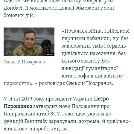
Але, як виявилось після початку конфлікту на
Донбасі, її можливості доволі обмежені у зоні
бойових дій.
«Почалася війна, і військові
першими побачили, що без
завоювання умів і сердець
цивільного населення, без
їхнього захисту, без
Олексій Ноздрачов
ліквідації гуманітарної
катастрофи в цій війні не
перемогти», – розповідає Олексій Ноздрачов.
У січні 2019 року президент України
Петро
Порошенко
затвердив нове Положення про
Генеральний штаб ЗСУ, і вже цим указом до
функцій Генштабу зарахували, зокрема, й цивільно-
військове співробітництво.