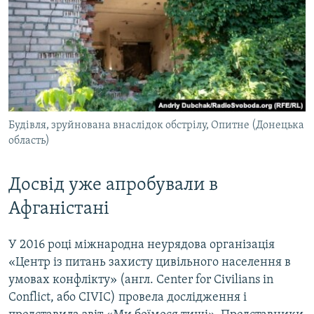
Будівля, зруйнована внаслідок обстрілу, Опитне (Донецька
область)
Досвід уже апробували в
Афганістані
У 2016 році міжнародна неурядова організація
«Центр із питань захисту цивільного населення в
умовах конфлікту» (англ. Center for Civilians in
Conflict, або CIVIC) провела дослідження і