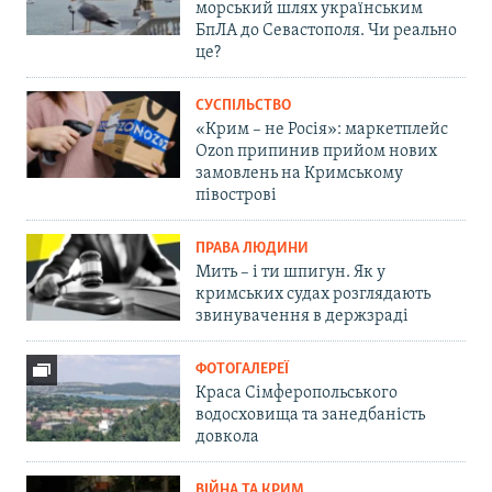
морський шлях українським
БпЛА до Севастополя. Чи реально
це?
СУСПІЛЬСТВО
«Крим – не Росія»: маркетплейс
Ozon припинив прийом нових
замовлень на Кримському
півострові
ПРАВА ЛЮДИНИ
Мить – і ти шпигун. Як у
кримських судах розглядають
звинувачення в держзраді
ФОТОГАЛЕРЕЇ
Краса Сімферопольського
водосховища та занедбаність
довкола
ВІЙНА ТА КРИМ