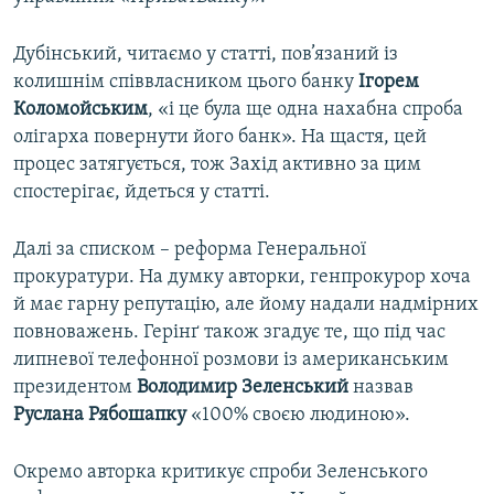
Дубінський, читаємо у статті, пов’язаний із
колишнім співвласником цього банку
Ігорем
Коломойським
, «і це була ще одна нахабна спроба
олігарха повернути його банк». На щастя, цей
процес затягується, тож Захід активно за цим
спостерігає, йдеться у статті.
Далі за списком – реформа Генеральної
прокуратури. На думку авторки, генпрокурор хоча
й має гарну репутацію, але йому надали надмірних
повноважень. Герінґ також згадує те, що під час
липневої телефонної розмови із американським
президентом
Володимир
Зеленський
назвав
Руслана
Рябошапку
«100% своєю людиною».
Окремо авторка критикує спроби Зеленського