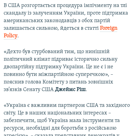
В США розгортається процедура імпічменту на тлі
скандалу із залученням України, проте підтримка
американських законодавців з обох партій
залишається сильною, йдеться в статті
Foreign
Policy
.
«Дехто був стурбований тим, що нинішній
політичний клімат підриває історично сильну
двопартійну підтримку України. Це не є і не
повинно бути міжпартійною суперечкою», –
пояснив голова Комітету з питань зовнішніх
зв’язків Сенату США
Джеймс
Ріш
.
«Україна є важливим партнером США та західного
світу. Це в наших національних інтересах –
забезпечити, щоб Україна мала інструменти та
ресурси, необхідні для боротьби з російською
агресією», – сказала представник демократів у