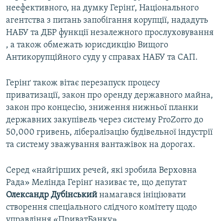
неефективного, на думку Герінґ, Національного
агентства з питань запобігання корупції, нададуть
НАБУ та ДБР функції незалежного прослуховування
, а також обмежать юрисдикцію Вищого
Антикорупційного суду у справах НАБУ та САП.
Герінґ також вітає перезапуск процесу
приватизації, закон про оренду державного майна,
закон про концесію, зниження нижньої планки
державних закупівель через систему ProZorro до
50,000 гривень, лібералізацію будівельної індустрії
та систему зважування вантажівок на дорогах.
Серед «найгірших речей, які зробила Верховна
Рада» Мелінда Герінґ називає те, що депутат
Олександр
Дубінський
намагався ініціювати
створення спеціального слідчого комітету щодо
управління «ПриватБанку».