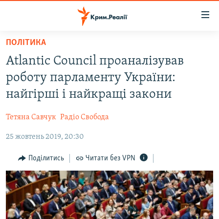
Доступність
посилання
Перейти
ПОЛІТИКА
до
НОВИНИ
Atlantic Council проаналізував
основного
ВОДА.КРИМ
матеріалу
роботу парламенту України:
ВІДЕО ТА ФОТО
Перейти
найгірші і найкращі закони
до
ПОЛІТИКА
основної
Тетяна Савчук
Радіо Свобода
БЛОГИ
навігації
Перейти
25 жовтень 2019, 20:30
ПОГЛЯД
до
ІНТЕРВ'Ю
Поділитись
Читати без VPN
пошуку
ВСЕ ЗА ДЕНЬ
СПЕЦПРОЕКТИ
ЯК ОБІЙТИ БЛОКУВАННЯ
ДЕПОРТАЦІЯ