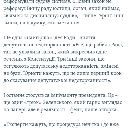
реформувати судову систему. «Новий закон не
реформує Вищу раду юстиції, орган, який наймає,
звільняє та дисциплінує суддів», – пише Герінґ. Інші
зміни, на її думку, «косметичні».
Ще одна «найгірша» ідея Ради – зняття
депутатської недоторканості. «Все, що робила Рада,
так це ухвалила закон, який викреслив одне
речення з Конституції. Три інші закони, що
регулюють депутатську недоторканність, змінені
не були. Юристи кажуть, що це лише перший крок
до скасування депутатської недоторканності».
І останнє стосується імпічменту президента. Це –
ще один «трюк» Зеленського, який гарно виглядає
на папері, але в реальності – фейк, пише авторка.
«Експерти кажуть, що процедура нечітка і до вже