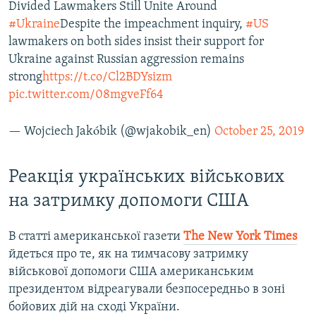
Divided Lawmakers Still Unite Around
#Ukraine
Despite the impeachment inquiry,
#US
lawmakers on both sides insist their support for
Ukraine against Russian aggression remains
strong
https://t.co/Cl2BDYsizm
pic.twitter.com/08mgveFf64
— Wojciech Jakóbik (@wjakobik_en)
October 25, 2019
Реакція українських військових
на затримку допомоги США
В статті американської газети
The New York Times
йдеться про те, як на тимчасову затримку
військової допомоги США американським
президентом відреагували безпосередньо в зоні
бойових дій на сході України.