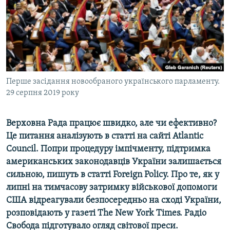
ВІДЕОУРОКИ «ELIFBE»
Русский
СВІДЧЕННЯ ОКУПАЦІЇ
Qırımtatar
УКРАЇНСЬКА ПРОБЛЕМА КРИМУ
ДОЛУЧАЙСЯ!
ІНФОГРАФІКА
Перше засідання новообраного українського парламенту.
29 серпня 2019 року
Усі сайти RFE/RL
Верховна
Рада
працює
швидко
,
але
чи
ефективно
?
Це
питання
аналізують
в
статті
на сайті Atlantic
Council. Попри
процедуру
імпічменту
,
підтримка
американських
законодавців
України
залишається
сильною,
пишуть
в
статті
Foreign Policy. Про
те
,
як
у
липні
на
тимчасову
затримку
військової
допомоги
США
відреагували
безпосередньо
на
сході
України
,
розповідають
у
газеті
The New York Times. Радіо
Свобода підготувало огляд світової преси.