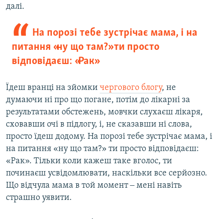
далі.
На порозі тебе зустрічає мама, і на
питання «ну що там?» ти просто
відповідаєш: «Рак»
Їдеш вранці на зйомки
чергового блогу
, не
думаючи ні про що погане, потім до лікарні за
результатами обстежень, мовчки слухаєш лікаря,
сховавши очі в підлогу, і, не сказавши ні слова,
просто їдеш додому. На порозі тебе зустрічає мама, і
на питання «ну що там?» ти просто відповідаєш:
«Рак». Тільки коли кажеш таке вголос, ти
починаєш усвідомлювати, наскільки все серйозно.
Що відчула мама в той момент ‒ мені навіть
страшно уявити.