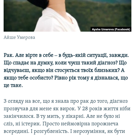
ВІДЕОУРОКИ «ELIFBE»
Русский
СВІДЧЕННЯ ОКУПАЦІЇ
Qırımtatar
УКРАЇНСЬКА ПРОБЛЕМА КРИМУ
ДОЛУЧАЙСЯ!
Айше Умерова
ІНФОГРАФІКА
Рак. Але вірте в себе ‒ в будь-якій ситуації, завжди.
Що спадає на думку, коли чуєш такий діагноз? Що
Усі сайти RFE/RL
відчуваєш, якщо він стосується твоїх близьких? А
якщо тебе особисто? Рівно рік тому я дізналася, що
це таке.
З огляду на все, що я знала про рак до того, діагноз
прозвучав для мене як вирок. У 28 років життя ніби
закінчилося. В ту мить, у лікарні. Але не було ні
сліз, ні істерик. Просто неймовірна порожнеча
всередині. І розгубленість. І нерозуміння, як бути