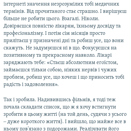
інтернеті значення незрозумілих тобі медичних
термінів. Від прочитаного стає страшно. І вирішуєш
більше не робити цього. Взагалі. Ніколи.
Довіряєшся повністю лікарям, їхньому досвіду та
професіоналізму. І потім сім місяців просто
прилітаєш у призначені дні та робиш усе, що вони
скажуть. Не задумуєшся ні в що. Фокусуєшся на
позитивному та прекрасному навколо. Лікарі
заряджають тебе: «Стаєш абсолютним егоїстом,
займаєшся тільки собою, ніяких нервів і чужих
проблем, робиш усе, що хочеш і що приносить тобі
радість і задоволення».
Так і зробила. Надивившись фільмів, я тоді теж
почала складати список, що ж я хочу встигнути
зробити в цьому житті (на той день, судячи з усього
‒ дуже короткого життя). І вийшло, що майже все в
ньому пов'язано з подорожами. Реалізувати його