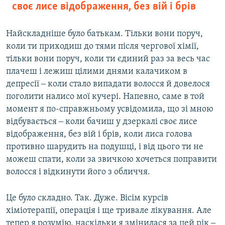
своє лисе відображення, без вій і брів
Найскладніше було батькам. Тільки вони поруч,
коли ти приходиш до тями після чергової хімії,
тільки вони поруч, коли ти єдиний раз за весь час
плачеш і лежиш цілими днями калачиком в
депресії ‒ коли стало випадати волосся й довелося
поголити налисо мої кучері. Напевно, саме в той
момент я по-справжньому усвідомила, що зі мною
відбувається ‒ коли бачиш у дзеркалі своє лисе
відображення, без вій і брів, коли лиса голова
противно шарудить на подушці, і від цього ти не
можеш спати, коли за звичкою хочеться поправити
волосся і відкинути його з обличчя.
Це було складно. Так. Дуже. Вісім курсів
хіміотерапії, операція і ще тривале лікування. Але
тепер я розумію, наскільки я змінилася за цей рік ‒