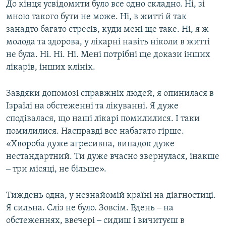
До кінця усвідомити було все одно складно. Ні, зі
мною такого бути не може. Ні, в житті й так
занадто багато стресів, куди мені ще таке. Ні, я ж
молода та здорова, у лікарні навіть ніколи в житті
не була. Ні. Ні. Ні. Мені потрібні ще докази інших
лікарів, інших клінік.
Завдяки допомозі справжніх людей, я опинилася в
Ізраїлі на обстеженні та лікуванні. Я дуже
сподівалася, що наші лікарі помилилися. І таки
помилилися. Насправді все набагато гірше.
«Хвороба дуже агресивна, випадок дуже
нестандартний. Ти дуже вчасно звернулася, інакше
‒ три місяці, не більше».
Тиждень одна, у незнайомій країні на діагностиці.
Я сильна. Сліз не було. Зовсім. Вдень ‒ на
обстеженнях, ввечері ‒ сидиш і вичитуєш в