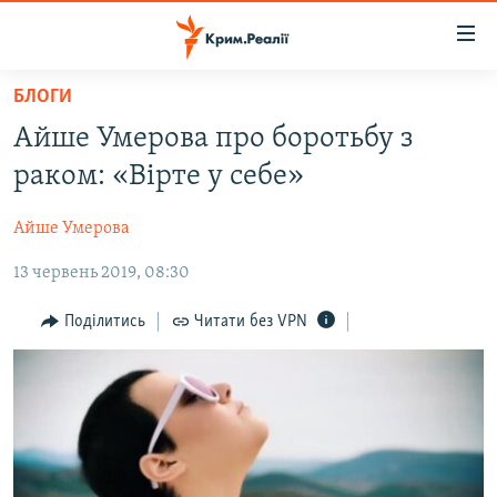
Доступність
посилання
Перейти
БЛОГИ
до
НОВИНИ
Айше Умерова про боротьбу з
основного
ВОДА.КРИМ
матеріалу
раком: «Вірте у себе»
ВІДЕО ТА ФОТО
Перейти
до
Айше Умерова
ПОЛІТИКА
основної
13 червень 2019, 08:30
БЛОГИ
навігації
Перейти
ПОГЛЯД
Поділитись
Читати без VPN
до
ІНТЕРВ'Ю
пошуку
ВСЕ ЗА ДЕНЬ
СПЕЦПРОЕКТИ
ЯК ОБІЙТИ БЛОКУВАННЯ
ДЕПОРТАЦІЯ