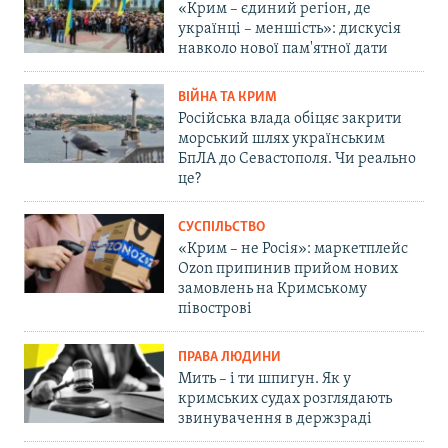
«Крим – єдиний регіон, де
українці – меншість»: дискусія
навколо нової пам'ятної дати
ВІЙНА ТА КРИМ
Російська влада обіцяє закрити
морський шлях українським
БпЛА до Севастополя. Чи реально
це?
СУСПІЛЬСТВО
«Крим – не Росія»: маркетплейс
Ozon припинив прийом нових
замовлень на Кримському
півострові
ПРАВА ЛЮДИНИ
Мить – і ти шпигун. Як у
кримських судах розглядають
звинувачення в держзраді