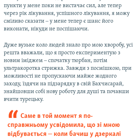
пункти у мене поки не вистачає сил, але тепер
через рік лікування, успішного лікування, я можу
сміливо сказати ‒ у мене тепер є шанс його
виконати, нікуди не поспішаючи.
Дуже вузьке коло людей знало про мою хворобу, усі
решта вважали, що я просто експериментую з
новим іміджем ‒ спочатку тюрбан, потім
ультракоротка стрижка. Завжди з посмішкою, при
можливості не пропускаючи майже жодного
заходу, їздячи на підзарядку в свій Бахчисарай,
знайшовши собі нову роботу для душі та почавши
вчити турецьку.
Саме в той момент я по-
справжньому усвідомила, що зі мною
відбувається ‒ коли бачиш у дзеркалі