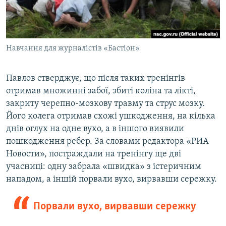
Навчання для журналістів «Бастіон»
Павлов стверджує, що після таких тренінгів
отримав множинні забої, збиті коліна та лікті,
закриту черепно-мозкову травму та струс мозку.
Його колега отримав схожі ушкодження, на кілька
днів оглух на одне вухо, а в іншого виявили
пошкодження ребер. За словами редактора «РИА
Новости», постраждали на тренінгу ще дві
учасниці: одну забрала «швидка» з істеричним
нападом, а іншій порвали вухо, вирвавши сережку.
Порвали вухо, вирвавши сережку