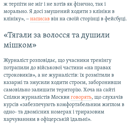
ж терпіти не міг і не хотів як фізично, так і
морально. Я досі змушений ходити з клініки в
клініку», ‒
написав
він на своїй сторінці в фейсбуці.
«Тягали за волосся та душили
мішком»
Журналіст розповідає, що учасники тренінгу
потрапили до військової частини «на правах
строковиків», а не журналістів: їх розмітили в
казармі та змусили ходити строєм, заборонивши
самовільно залишати територію. Хоча на сайті
Спілки журналістів Москви
говорять
, що слухачів
курсів «забезпечують комфортабельним житлом в
одно- та двомісних номерах і триразовим
харчуванням в офіцерській їдальні».