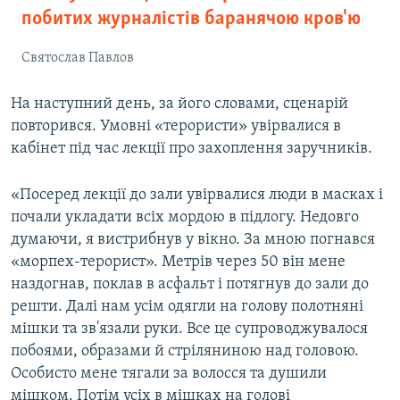
побитих журналістів баранячою кров'ю
Святослав Павлов
На наступний день, за його словами, сценарій
повторився. Умовні «терористи» увірвалися в
кабінет під час лекції про захоплення заручників.
«Посеред лекції до зали увірвалися люди в масках і
почали укладати всіх мордою в підлогу. Недовго
думаючи, я вистрибнув у вікно. За мною погнався
«морпех-терорист». Метрів через 50 він мене
наздогнав, поклав в асфальт і потягнув до зали до
решти. Далі нам усім одягли на голову полотняні
мішки та зв'язали руки. Все це супроводжувалося
побоями, образами й стріляниною над головою.
Особисто мене тягали за волосся та душили
мішком. Потім усіх в мішках на голові