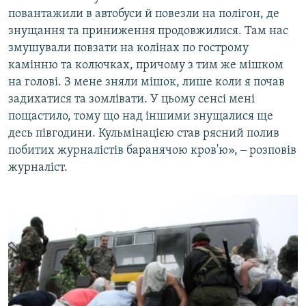
повантажили в автобуси й повезли на полігон, де
знущання та приниження продовжилися. Там нас
змушували повзати на колінах по гострому
камінню та колючках, причому з тим же мішком
на голові. З мене зняли мішок, лише коли я почав
задихатися та зомлівати. У цьому сенсі мені
пощастило, тому що над іншими знущалися ще
десь півгодини. Кульмінацією став рясний полив
побитих журналістів баранячою кров'ю», ‒ розповів
журналіст.