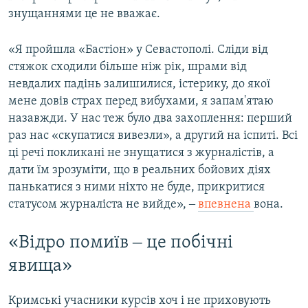
знущаннями це не вважає.
«Я пройшла «Бастіон» у Севастополі. Сліди від
стяжок сходили більше ніж рік, шрами від
невдалих падінь залишилися, істерику, до якої
мене довів страх перед вибухами, я запам'ятаю
назавжди. У нас теж було два захоплення: перший
раз нас «скупатися вивезли», а другий на іспиті. Всі
ці речі покликані не знущатися з журналістів, а
дати їм зрозуміти, що в реальних бойових діях
панькатися з ними ніхто не буде, прикритися
статусом журналіста не вийде», ‒
впевнена
вона.
«Відро помиїв ‒ це побічні
явища»
Кримські учасники курсів хоч і не приховують