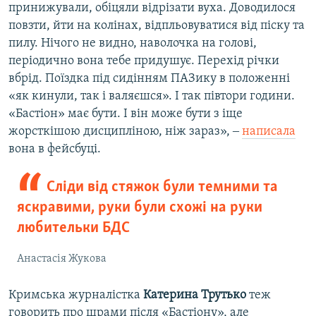
принижували, обіцяли відрізати вуха. Доводилося
повзти, йти на колінах, відпльовуватися від піску та
пилу. Нічого не видно, наволочка на голові,
періодично вона тебе придушує. Перехід річки
вбрід. Поїздка під сидінням ПАЗику в положенні
«як кинули, так і валяєшся». І так півтори години.
«Бастіон» має бути. І він може бути з іще
жорсткішою дисципліною, ніж зараз», ‒
написала
вона в фейсбуці.
Сліди від стяжок були темними та
яскравими, руки були схожі на руки
любительки БДС
Анастасія Жукова
Кримська журналістка
Катерина Трутько
теж
говорить про шрами після «Бастіону», але