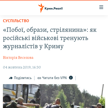
Доступність
посилання
Перейти
СУСПІЛЬСТВО
до
НОВИНИ
«Побої, образи, стрілянина»: як
основного
ВОДА.КРИМ
матеріалу
російські військові тренують
ВІДЕО ТА ФОТО
Перейти
журналістів у Криму
до
ПОЛІТИКА
основної
Вікторія Веселова
БЛОГИ
навігації
Перейти
04 жовтень 2019, 16:30
ПОГЛЯД
до
ІНТЕРВ'Ю
Поділитись
Читати без VPN
пошуку
ВСЕ ЗА ДЕНЬ
СПЕЦПРОЕКТИ
ЯК ОБІЙТИ БЛОКУВАННЯ
ДЕПОРТАЦІЯ