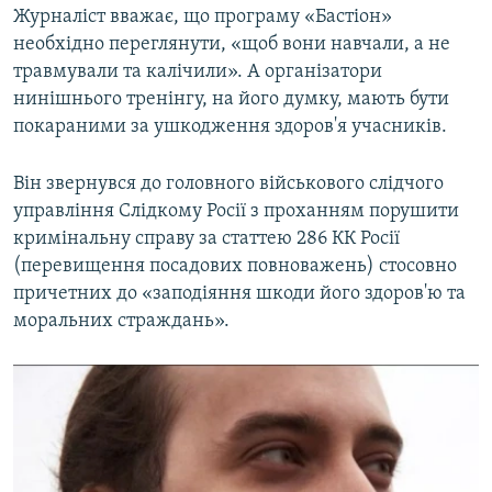
Журналіст вважає, що програму «Бастіон»
необхідно переглянути, «щоб вони навчали, а не
травмували та калічили». А організатори
нинішнього тренінгу, на його думку, мають бути
покараними за ушкодження здоров'я учасників.
Він звернувся до головного військового слідчого
управління Слідкому Росії з проханням порушити
кримінальну справу за статтею 286 КК Росії
(перевищення посадових повноважень) стосовно
причетних до «заподіяння шкоди його здоров'ю та
моральних страждань».