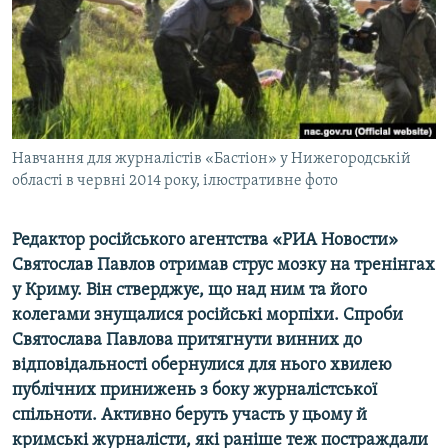
ВІДЕОУРОКИ «ELIFBE»
Русский
СВІДЧЕННЯ ОКУПАЦІЇ
Qırımtatar
УКРАЇНСЬКА ПРОБЛЕМА КРИМУ
ДОЛУЧАЙСЯ!
ІНФОГРАФІКА
Навчання для журналістів «Бастіон» у Нижегородській
області в червні 2014 року, ілюстративне фото
Усі сайти RFE/RL
Редактор російського агентства «РИА Новости»
Святослав Павлов отримав струс мозку на тренінгах
у Криму. Він стверджує, що над ним та його
колегами знущалися російські морпіхи. Спроби
Святослава Павлова притягнути винних до
відповідальності обернулися для нього хвилею
публічних принижень з боку журналістської
спільноти. Активно беруть участь у цьому й
кримські журналісти, які раніше теж постраждали