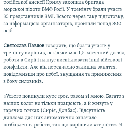
російської анексії Криму захопила бригада
морської піхоти ВМФ Росії. У тренінгу брали участь
35 представників ЗМІ. Всього через таку підготовку,
за інформацією організаторів, пройшли понад 800
осіб.
Святослав Павлов
говорить, що брати участь у
тренінгу вирішив, оскільки має 1,5-місячний досвід
роботи в Сирії і планує висвітлювати інші військові
конфлікти. Але він передчасно залишив заняття,
повідомивши про побої, знущання та приниження
з боку силовиків.
«Усього покинули курс троє, разом зі мною. Багато з
наших колег не тільки працюють, а й живуть у
гарячих точках (Сирія, Донбас). Відсутність
диплома для них автоматично означало
позбавлення роботи, так що вирішили «терпіти». Я