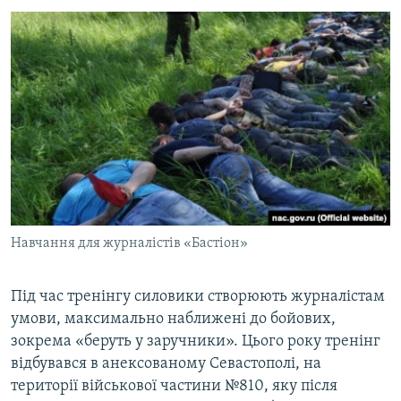
Навчання для журналістів «Бастіон»
Під час тренінгу силовики створюють журналістам
умови, максимально наближені до бойових,
зокрема «беруть у заручники». Цього року тренінг
відбувався в анексованому Севастополі, на
території військової частини №810, яку після