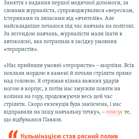
Заняття з надання першої медичної допомоги, за
словами журналіста, супроводжувалися «вереском,
істериками та ляпасами від «вчителів». Але
найскладніше почалося під час навчань на полігоні.
За легендою навчань, журналісти мали їхати в
автоколоні, яка потрапила в засідку умовних
«терористів».
«Нас прийняли умовні «терористи» ‒ морпіхи. Всіх
поклали мордою в камені й почали стріляти прямо
над головою. Я отримав кілька важких ударів
ногою в корпус, а потім нас змусили повзти на
колінах на гору, продовжуючи весь цей час
стріляти. Скоро екзекуція була закінчена, і нас
відправили на іншу навчальну точку», ‒
описує
те,
що відбувалося Павлов.
Кульмінацією став рясний полив