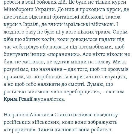
роботи в зоні бойових дій. Це були не тільки курси
Міноборони України. До них я проходила курси, де
нас вчили відставні британські військові, також
курси в Ізраїлі, де вчили ізраїльські військові. І
жодного разу не було ні у кого ніяких травм. Окрім
хіба що збитих колін, коли доводилося падати під
час «обстрілу» або повзати під автомобілями, щоб
бинтувати інших «поранених». Але ніхто ніколи не
бив, не матюкав, не одягав мішки на голову. Ми ж
розуміємо, що навчання ‒ для того, щоб ти зрозумів
правила, як потрібно діяти в критичних ситуаціях,
а не щоб тебе налякати до смерті. Думаю, що
російські військові явно переборщили», ‒ сказала
Крим.Реалії
журналістка.
Награною Анастасія Станко називає поведінку
російських військових, коли вони зображують
«терористів». Такий висновок вона робить з