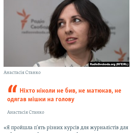
Анастасія Станко
Ніхто ніколи не бив, не матюкав, не
одягав мішки на голову
Анастасія Станко
«Я пройшла п'ять різних курсів для журналістів для