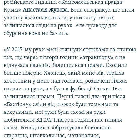
російського видання «Комсомольськая правда-
Крым»
Анастасія Жукова
. Вона стверджує, що після
участі у «захопленні в заручники» у неї рік
залишалися сліди на руках. Але приводу для
обурення вона не бачить.
«У 2017-му руки мені стягнули стяжками за спиною
так, що через півтори години «атракціону» я не
відчувала пальців. Залишилися шрами. Сходили
більше ніж рік. Хлопець, який мене вів, стріляв
холостими у мене над головою, розпечені гільзи
падали на руки, а я була в футболці. Опіки. Теж
залишилися шрами. Перші тижні два-три після
«Бастіону» сліди від стяжок були темними та
яскравими, мої руки були схожі на руки
любительки БДСМ. Півтори години нас ганяли
лісом. Розвідники зображували бойовиків
старанно, штовхали нас, матюкалися,