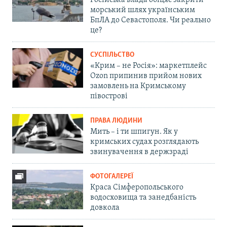
морський шлях українським
БпЛА до Севастополя. Чи реально
це?
СУСПІЛЬСТВО
«Крим – не Росія»: маркетплейс
Ozon припинив прийом нових
замовлень на Кримському
півострові
ПРАВА ЛЮДИНИ
Мить – і ти шпигун. Як у
кримських судах розглядають
звинувачення в держзраді
ФОТОГАЛЕРЕЇ
Краса Сімферопольського
водосховища та занедбаність
довкола