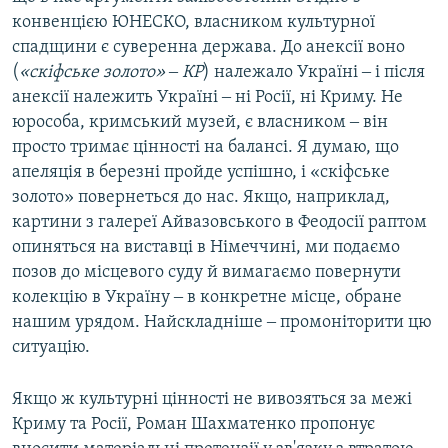
конвенцією ЮНЕСКО, власником культурної
спадщини є суверенна держава. До анексії воно
(
«скіфське золото» ‒ КР
) належало Україні ‒ і після
анексії належить Україні ‒ ні Росії, ні Криму. Не
юрособа, кримський музей, є власником ‒ він
просто тримає цінності на балансі. Я думаю, що
апеляція в березні пройде успішно, і «скіфське
золото» повернеться до нас. Якщо, наприклад,
картини з галереї Айвазовського в Феодосії раптом
опиняться на виставці в Німеччині, ми подаємо
позов до місцевого суду й вимагаємо повернути
колекцію в Україну ‒ в конкретне місце, обране
нашим урядом. Найскладніше ‒ промоніторити цю
ситуацію.
Якщо ж культурні цінності не вивозяться за межі
Криму та Росії, Роман Шахматенко пропонує