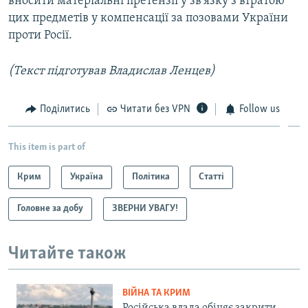
вносити матеріальні претензії у зв'язку з втратою
цих предметів у компенсації за позовами України
проти Росії.
(Текст підготував Владислав Ленцев)
Поділитись
Читати без VPN
Follow us
This item is part of
Крим
Україна
Політика
Статті
Головне за добу
ЗВЕРНИ УВАГУ!
Читайте також
ВІЙНА ТА КРИМ
Російська влада обіцяє закрити