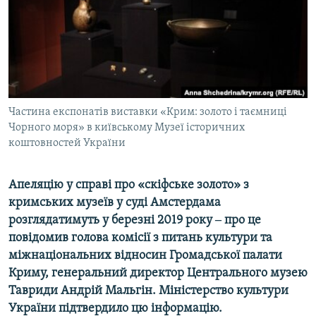
ВІДЕОУРОКИ «ELIFBE»
Русский
СВІДЧЕННЯ ОКУПАЦІЇ
Qırımtatar
УКРАЇНСЬКА ПРОБЛЕМА КРИМУ
ДОЛУЧАЙСЯ!
ІНФОГРАФІКА
Частина експонатів виставки «Крим: золото і таємниці
Чорного моря» в київському Музеї історичних
коштовностей України
Усі сайти RFE/RL
Апеляцію у справі про «скіфське золото» з
кримських музеїв у суді Амстердама
розглядатимуть у березні 2019 року ‒ про це
повідомив голова комісії з питань культури та
міжнаціональних відносин Громадської палати
Криму, генеральний директор Центрального музею
Тавриди Андрій Мальгін. Міністерство культури
України підтвердило цю інформацію.