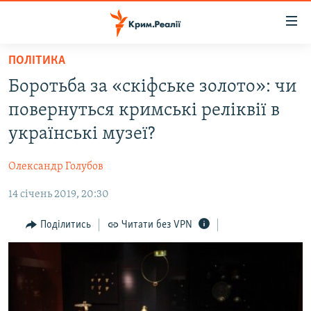
Доступність
посилання
Перейти
ПОЛІТИКА
до
НОВИНИ
Боротьба за «скіфське золото»: чи
основного
ВОДА.КРИМ
матеріалу
повернуться кримські реліквії в
ВІДЕО ТА ФОТО
Перейти
українські музеї?
до
ПОЛІТИКА
основної
Олександр Голубов
БЛОГИ
навігації
Перейти
14 січень 2019, 20:30
ПОГЛЯД
до
ІНТЕРВ'Ю
Поділитись
Читати без VPN
пошуку
ВСЕ ЗА ДЕНЬ
СПЕЦПРОЕКТИ
ЯК ОБІЙТИ БЛОКУВАННЯ
ДЕПОРТАЦІЯ