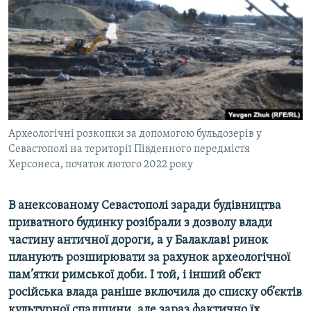
ВІДЕОУРОКИ «ELIFBE»
Русский
СВІДЧЕННЯ ОКУПАЦІЇ
Qırımtatar
УКРАЇНСЬКА ПРОБЛЕМА КРИМУ
ДОЛУЧАЙСЯ!
ІНФОГРАФІКА
Археологічні розкопки за допомогою бульдозерів у
Севастополі на території Південного передмістя
Усі сайти RFE/RL
Херсонеса, початок лютого 2022 року
В анексованому Севастополі заради будівництва
приватного будинку розібрали з дозволу влади
частину античної дороги, а у Балаклаві ринок
планують розширювати за рахунок археологічної
пам’ятки римської доби. І той, і інший об’єкт
російська влада раніше включила до списку об’єктів
культурної спадщини, але зараз фактично їх