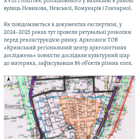
ХVІІІ століття», розташованого у Балаклаві в районі
вулиць Новикова, Невської, Комунарів і Гончарної.
Як повідомляється в документах експертизи, у
2024–2025 роках тут провели рятувальні розкопки
перед реконструкцією ринку. Археологи ТОВ
«Кримський регіональний центр археологічних
досліджень» повністю дослідили культурний шар
до материка, зафіксувавши 86 об’єктів різних епох.