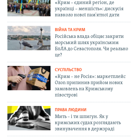
«Крим – єдиний регіон, де
українці – меншість»: дискусія
навколо нової пам'ятної дати
ВІЙНА ТА КРИМ
Російська влада обіцяє закрити
морський шлях українським
БпЛА до Севастополя. Чи реально
це?
СУСПІЛЬСТВО
«Крим – не Росія»: маркетплейс
Ozon припинив прийом нових
замовлень на Кримському
півострові
ПРАВА ЛЮДИНИ
Мить – і ти шпигун. Як у
кримських судах розглядають
звинувачення в держзраді