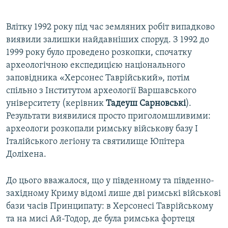
Влітку 1992 року під час земляних робіт випадково
виявили залишки найдавніших споруд. З 1992 до
1999 року було проведено розкопки, спочатку
археологічною експедицією національного
заповідника «Херсонес Таврійський», потім
спільно з Інститутом археології Варшавського
університету (керівник
Тадеуш Сарновські
).
Результати виявилися просто приголомшливими:
археологи розкопали римську військову базу І
Італійського легіону та святилище Юпітера
Доліхена.
До цього вважалося, що у південному та південно-
західному Криму відомі лише дві римські військові
бази часів Принципату: в Херсонесі Таврійському
та на мисі Ай-Тодор, де була римська фортеця