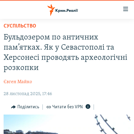
Доступність
посилання
Перейти
СУСПІЛЬСТВО
до
НОВИНИ
Бульдозером по античних
основного
ВОДА.КРИМ
матеріалу
пам’ятках. Як у Севастополі та
ВІДЕО ТА ФОТО
Перейти
Херсонесі проводять археологічні
до
ПОЛІТИКА
розкопки
основної
БЛОГИ
навігації
Євген Майко
Перейти
ПОГЛЯД
до
28 листопад 2025, 17:46
ІНТЕРВ'Ю
пошуку
ВСЕ ЗА ДЕНЬ
Поділитись
Читати без VPN
СПЕЦПРОЕКТИ
ЯК ОБІЙТИ БЛОКУВАННЯ
ДЕПОРТАЦІЯ