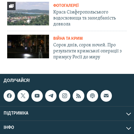
ФОТОГАЛЕРЕЇ
Краса Сімферопольського
водосховища та занедбаність
довкола
ВІЙНА ТА КРИМ
Сорок днів, сорок ночей. Про
результати кримської операції з
примусу Росії до миру
ДОЛУЧАЙСЯ!
ПІДТРИМКА
ІНФО