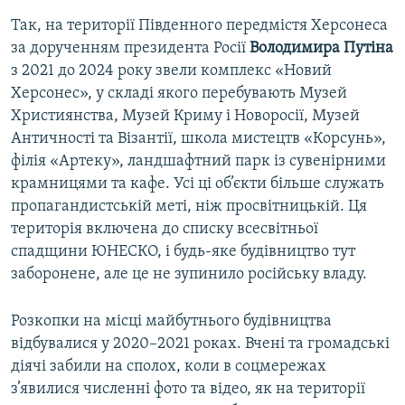
Так, на території Південного передмістя Херсонеса
за дорученням президента Росії
Володимира Путіна
з 2021 до 2024 року звели комплекс «Новий
Херсонес», у складі якого перебувають Музей
Християнства, Музей Криму і Новоросії, Музей
Античності та Візантії, школа мистецтв «Корсунь»,
філія «Артеку», ландшафтний парк із сувенірними
крамницями та кафе. Усі ці об’єкти більше служать
пропагандистській меті, ніж просвітницькій. Ця
територія включена до списку всесвітньої
спадщини ЮНЕСКО, і будь-яке будівництво тут
заборонене, але це не зупинило російську владу.
Розкопки на місці майбутнього будівництва
відбувалися у 2020–2021 роках. Вчені та громадські
діячі забили на сполох, коли в соцмережах
з’явилися численні фото та відео, як на території