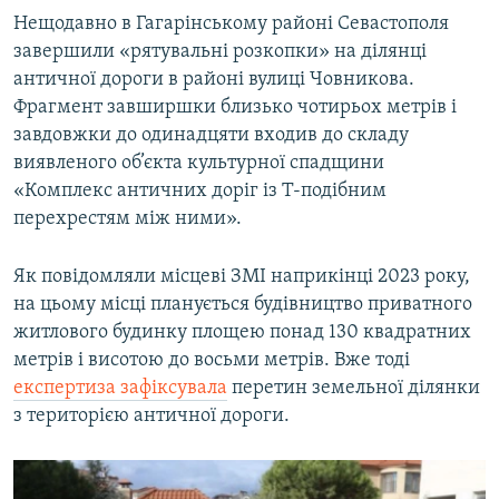
Нещодавно в Гагарінському районі Севастополя
завершили «рятувальні розкопки» на ділянці
античної дороги в районі вулиці Човникова.
Фрагмент завширшки близько чотирьох метрів і
завдовжки до одинадцяти входив до складу
виявленого об’єкта культурної спадщини
«Комплекс античних доріг із Т-подібним
перехрестям між ними».
Як повідомляли місцеві ЗМІ наприкінці 2023 року,
на цьому місці планується будівництво приватного
житлового будинку площею понад 130 квадратних
метрів і висотою до восьми метрів. Вже тоді
експертиза зафіксувала
перетин земельної ділянки
з територією античної дороги.