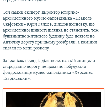
середньовічних судин.
Той самий експерт, директор історико-
археологічного музею-заповідника «Неаполь
Скіфський» Юрій Зайцев, дійшов висновку, що
археологічної цінності ділянка не становить, тож
будівництво житлового будинку буде дозволено.
Античну дорогу при цьому розібрали, а каміння
склали по межі розкопу.
За іронією, поряд із ділянкою, на якій знищили
стародавню дорогу, нещодавно побудували
фондосховище музею-заповідника «Херсонес
Таврійський».