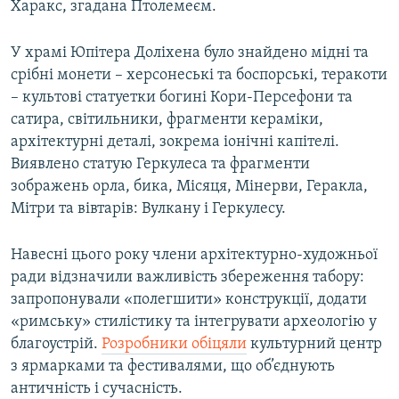
Харакс, згадана Птолемеєм.
У храмі Юпітера Доліхена було знайдено мідні та
срібні монети – херсонеські та боспорські, теракоти
– культові статуетки богині Кори-Персефони та
сатира, світильники, фрагменти кераміки,
архітектурні деталі, зокрема іонічні капітелі.
Виявлено статую Геркулеса та фрагменти
зображень орла, бика, Місяця, Мінерви, Геракла,
Мітри та вівтарів: Вулкану і Геркулесу.
Навесні цього року члени архітектурно-художньої
ради відзначили важливість збереження табору:
запропонували «полегшити» конструкції, додати
«римську» стилістику та інтегрувати археологію у
благоустрій.
Розробники обіцяли
культурний центр
з ярмарками та фестивалями, що об’єднують
античність і сучасність.