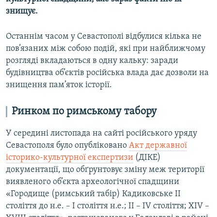
знищує.
Останнім часом у Севастополі відбулися кілька не
пов’язаних між собою подій, які при найближчому
розгляді вкладаються в одну кальку: заради
будівництва об’єктів російська влада дає дозволи на
знищення пам’яток історії.
Ринком по римському табору
У середині листопада на сайті російського уряду
Севастополя було опубліковано
Акт державної
історико-культурної експертизи
(ДІКЕ)
документації, що обґрунтовує зміну меж території
виявленого об’єкта археологічної спадщини
«Городище (римський табір) Кадиковське ІІ
століття до н.е. – І століття н.е.; ІІ – ІV століття; ХІV –