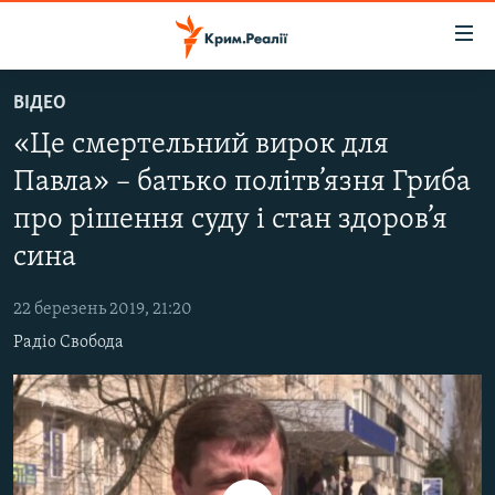
Доступність
посилання
Перейти
ВІДЕО
до
НОВИНИ
«Це смертельний вирок для
основного
ВОДА.КРИМ
матеріалу
Павла» – батько політв’язня Гриба
ВІДЕО ТА ФОТО
Перейти
про рішення суду і стан здоров’я
до
ПОЛІТИКА
основної
сина
БЛОГИ
навігації
Перейти
22 березень 2019, 21:20
ПОГЛЯД
до
Радіо Свобода
ІНТЕРВ'Ю
пошуку
ВСЕ ЗА ДЕНЬ
СПЕЦПРОЕКТИ
ЯК ОБІЙТИ БЛОКУВАННЯ
ДЕПОРТАЦІЯ