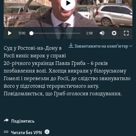
No media source currently available
ВІДЕОУРОКИ «ELIFBE»
Русский
СВІДЧЕННЯ ОКУПАЦІЇ
Qırımtatar
УКРАЇНСЬКА ПРОБЛЕМА КРИМУ
0:00
1:58
ДОЛУЧАЙСЯ!
ІНФОГРАФІКА
Завантажити на комп'ютер
Суд у Ростові-на-Дону в
Росії виніс вирок у справі
20-річного українця Павла Гриба – 6 років
Усі сайти RFE/RL
позбавлення волі. Хлопця викрали у білоруському
Гомелі і перевезли до Росії, де слідство звинуватило
його у підготовці терористичного акту.
Повідомляється, що Гриб оголосив голодування.
Поділитись
Читати без VPN