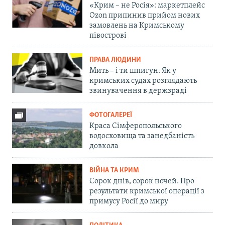
«Крим – не Росія»: маркетплейс
Ozon припинив прийом нових
замовлень на Кримському
півострові
ПРАВА ЛЮДИНИ
Мить – і ти шпигун. Як у
кримських судах розглядають
звинувачення в держзраді
ФОТОГАЛЕРЕЇ
Краса Сімферопольського
водосховища та занедбаність
довкола
ВІЙНА ТА КРИМ
Сорок днів, сорок ночей. Про
результати кримської операції з
примусу Росії до миру