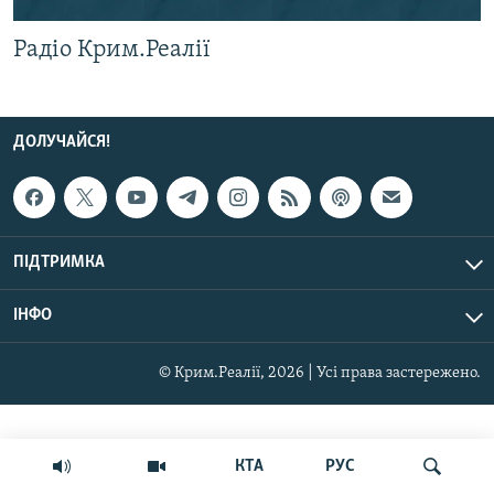
ВІДЕОУРОКИ «ELIFBE»
Русский
Радіо Крим.Реалії
СВІДЧЕННЯ ОКУПАЦІЇ
Qırımtatar
УКРАЇНСЬКА ПРОБЛЕМА КРИМУ
ДОЛУЧАЙСЯ!
ІНФОГРАФІКА
ДОЛУЧАЙСЯ!
Усі сайти RFE/RL
ПІДТРИМКА
ІНФО
© Крим.Реалії, 2026 | Усі права застережено.
КТА
РУС