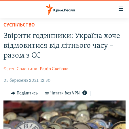
Доступність
посилання
Перейти
СУСПІЛЬСТВО
до
НОВИНИ
Звірити годинники: Україна хоче
основного
ВОДА.КРИМ
матеріалу
відмовитися від літнього часу –
ВІДЕО ТА ФОТО
Перейти
разом з ЄС
до
ПОЛІТИКА
основної
Євген Солонина
Радіо Свобода
БЛОГИ
навігації
Перейти
05 березень 2021, 12:30
ПОГЛЯД
до
ІНТЕРВ'Ю
Поділитись
Читати без VPN
пошуку
ВСЕ ЗА ДЕНЬ
СПЕЦПРОЕКТИ
ЯК ОБІЙТИ БЛОКУВАННЯ
ДЕПОРТАЦІЯ