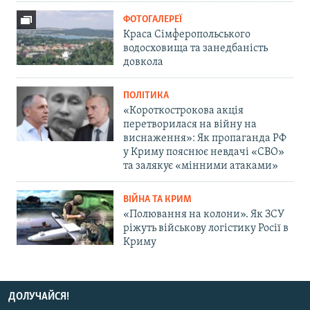
ФОТОГАЛЕРЕЇ
Краса Сімферопольського
водосховища та занедбаність
довкола
ПОЛІТИКА
«Короткострокова акція
перетворилася на війну на
виснаження»: Як пропаганда РФ
у Криму пояснює невдачі «СВО»
та залякує «мінними атаками»
ВІЙНА ТА КРИМ
«Полювання на колони». Як ЗСУ
ріжуть військову логістику Росії в
Криму
ДОЛУЧАЙСЯ!