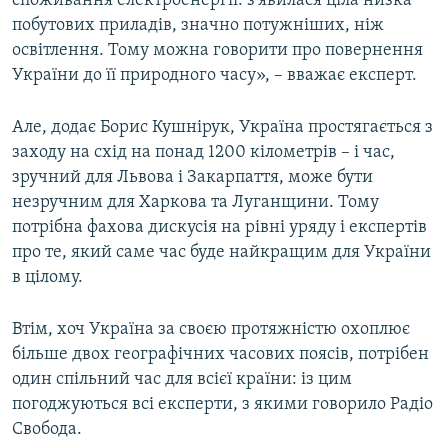
споживання електроенергії: з'явилася ціла низка
побутових приладів, значно потужніших, ніж
освітлення. Тому можна говорити про повернення
України до її природного часу», – вважає експерт.
Але, додає Борис Кушнірук, Україна простягається з
заходу на схід на понад 1200 кілометрів – і час,
зручний для Львова і Закарпаття, може бути
незручним для Харкова та Луганщини. Тому
потрібна фахова дискусія на рівні уряду і експертів
про те, який саме час буде найкращим для України
в цілому.
Втім, хоч Україна за своєю протяжністю охоплює
більше двох географічних часових поясів, потрібен
один спільний час для всієї країни: із цим
погоджуються всі експерти, з якими говорило Радіо
Свобода.