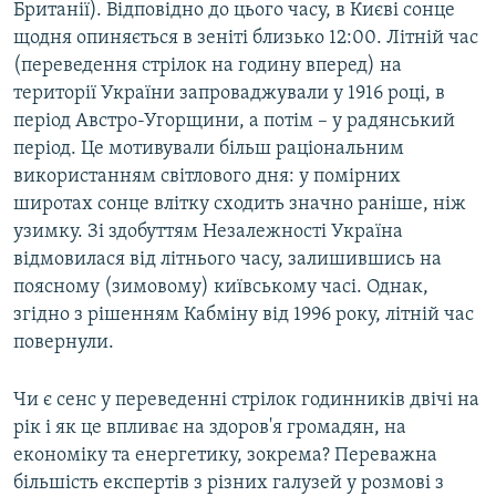
Британії). Відповідно до цього часу, в Києві сонце
щодня опиняється в зеніті близько 12:00. Літній час
(переведення стрілок на годину вперед) на
території України запроваджували у 1916 році, в
період Австро-Угорщини, а потім – у радянський
період. Це мотивували більш раціональним
використанням світлового дня: у помірних
широтах сонце влітку сходить значно раніше, ніж
узимку. Зі здобуттям Незалежності Україна
відмовилася від літнього часу, залишившись на
поясному (зимовому) київському часі. Однак,
згідно з рішенням Кабміну від 1996 року, літній час
повернули.
Чи є сенс у переведенні стрілок годинників двічі на
рік і як це впливає на здоров'я громадян, на
економіку та енергетику, зокрема? Переважна
більшість експертів з різних галузей у розмові з