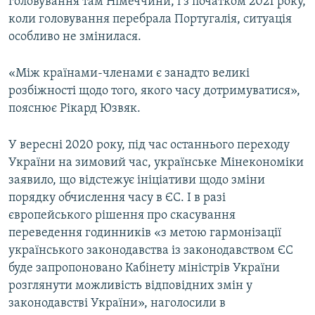
головування там Німеччини, і з початком 2021 року,
коли головування перебрала Португалія, ситуація
особливо не змінилася.
«Між країнами-членами є занадто великі
розбіжності щодо того, якого часу дотримуватися»,
пояснює Рікард Юзвяк.
У вересні 2020 року, під час останнього переходу
України на зимовий час, українське Мінекономіки
заявило, що відстежує ініціативи щодо зміни
порядку обчислення часу в ЄС. І в разі
європейського рішення про скасування
переведення годинників «з метою гармонізації
українського законодавства із законодавством ЄС
буде запропоновано Кабінету міністрів України
розглянути можливість відповідних змін у
законодавстві України», наголосили в