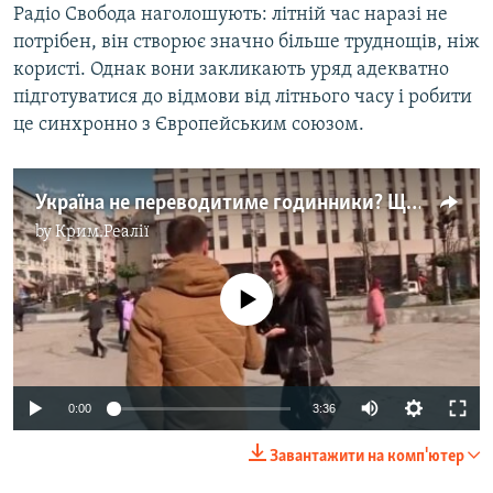
Радіо Свобода наголошують: літній час наразі не
потрібен, він створює значно більше труднощів, ніж
користі. Однак вони закликають уряд адекватно
підготуватися до відмови від літнього часу і робити
це синхронно з Європейським союзом.
Україна не переводитиме годинники? Що кажуть люди – опитування
by
Крим.Реалії
No media source currently available
Auto
0:00
3:36
240p
Завантажити на комп'ютер
360p