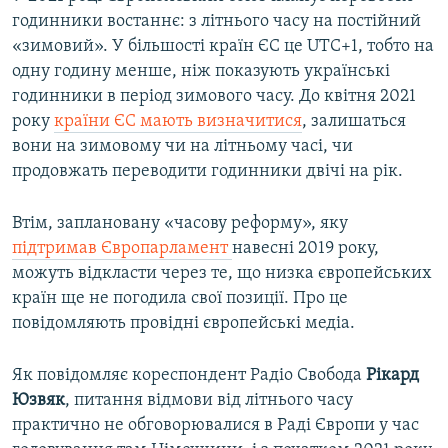
годинники востаннє: з літнього часу на постійний
«зимовий». У більшості країн ЄС це UTC+1, тобто на
одну годину менше, ніж показують українські
годинники в період зимового часу. До квітня 2021
року
країни ЄС мають визначитися
, залишаться
вони на зимовому чи на літньому часі, чи
продовжать переводити годинники двічі на рік.
Втім, заплановану «часову реформу», яку
підтримав Європарламент
навесні 2019 року,
можуть відкласти через те, що низка європейських
країн ще не погодила свої позиції. Про це
повідомляють провідні європейські медіа.
Як повідомляє кореспондент Радіо Свобода
Рікард
Юзвяк
, питання відмови від літнього часу
практично не обговорювалися в Раді Європи у час