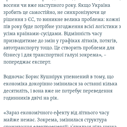
восени чи вже наступного року. Якщо Україна
зробить це самостійно, не синхронізуючи це
рішення з ЄС, то виникне велика проблема: кожні
пів року буде потрібне узгодження всієї логістики з
усіма країнами-сусідами. Відмінність часу
призводитиме до змін у графіках літаків, потягів,
автотранспорту тощо. Це створить проблеми для
бізнесу і для транспортної галузі зокрема», –
попереджає експерт.
Водночас Борис Кушнірук упевнений в тому, що
економіка докорінно змінилася за останні кілька
десятиліть, і вона вже не потребує переведення
годинників двічі на рік.
«Зараз економічного ефекту від літнього часу
майже немає. Зокрема, змінилася структура