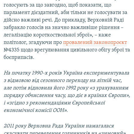
голосують за що завгодно, щоб показати, що
парламент дієздатний, аби тільки не голосувати за
дійсно важливі речі. До прикладу, Верховній Раді
забракло голосів на значно важливіше рішення –
легалізацію короткоствольної зброї», – каже
політолог, згадуючи про
провалений законопроєкт
№4335 щодо врегулювання цивільного обігу зброї та
боєприпасів.
На початку 1990-х років Україна експериментувала
з відмовою від сезонного переходу на літній час,
але потім відновила його 1992 року «з урахуванням
порядку обчислення часу, що діє в країнах Європи»,
і «згідно з рекомендаціями Європейської
економічної комісії ООН».
2011 року Верховна Рада України намагалася
скасувати переведення годинників на «зимовий»