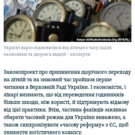
ВІДЕОУРОКИ «ELIFBE»
Русский
СВІДЧЕННЯ ОКУПАЦІЇ
Qırımtatar
УКРАЇНСЬКА ПРОБЛЕМА КРИМУ
ДОЛУЧАЙСЯ!
ІНФОГРАФІКА
Україні варто відмовитися від літнього часу задля
економіки та здоров'я людей – експерти
Усі сайти RFE/RL
Законопроєкт про припинення щорічного переходу
на літній та на зимовий час пройшов перше
читання в Верховній Раді України. І економісти, і
лікарі визнають, що від переведення годинників
більше шкоди, ніж користі, й підтримують відмову
від цієї практики. Втім, частина фахівців закликає
обирати часовий режим для України виважено, а
також синхронізувати «часову реформу» з ЄС, щоб
уникнути логістичного колапсу.