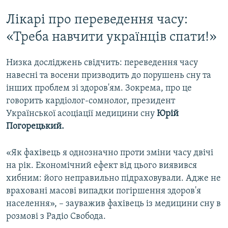
Auto
240p
360p
480p
480p
Лікарі про переведення часу:
720p
«Треба навчити українців спати!»
720p
1080p
1080p
Низка досліджень свідчить: переведення часу
навесні та восени призводить до порушень сну та
інших проблем зі здоров'ям. Зокрема, про це
говорить кардіолог-сомнолог, президент
Української асоціації медицини сну
Юрій
Погорецький.
«Як фахівець я однозначно проти зміни часу двічі
на рік. Економічний ефект від цього виявився
хибним: його неправильно підраховували. Адже не
враховані масові випадки погіршення здоров'я
населення», – зауважив фахівець із медицини сну в
розмові з Радіо Свобода.