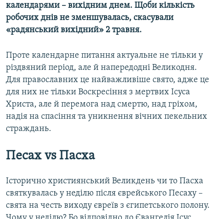
календарями – вихідним днем. Щоби кількість
робочих днів не зменшувалась, скасували
«радянський вихідний» 2 травня.
Проте календарне питання актуальне не тільки у
різдвяний період, але й напередодні Великодня.
Для православних це найважливіше свято, адже це
для них не тільки Воскресіння з мертвих Ісуса
Христа, але й перемога над смертю, над гріхом,
надія на спасіння та уникнення вічних пекельних
страждань.
Песах
vs
Пасха
Історично християнський Великдень чи то Пасха
святкувалась у неділю після єврейського Песаху –
свята на честь виходу євреїв з єгипетського полону.
Чому у неділю? Бо відповідно до Євангелія Ісус