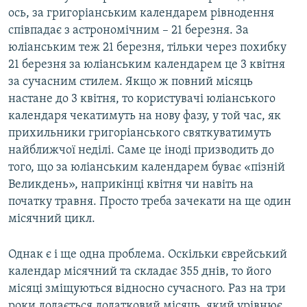
ось, за григоріанським календарем рівнодення
співпадає з астрономічним – 21 березня. За
юліанським теж 21 березня, тільки через похибку
21 березня за юліанським календарем це 3 квітня
за сучасним стилем. Якщо ж повний місяць
настане до 3 квітня, то користувачі юліанського
календаря чекатимуть на нову фазу, у той час, як
прихильники григоріанського святкуватимуть
найближчої неділі. Саме це іноді призводить до
того, що за юліанським календарем буває «пізній
Великдень», наприкінці квітня чи навіть на
початку травня. Просто треба зачекати на ще один
місячний цикл.
Однак є і ще одна проблема. Оскільки єврейський
календар місячний та складає 355 днів, то його
місяці зміщуються відносно сучасного. Раз на три
роки додається додатковий місяць, який урівнює