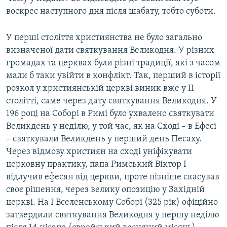
воскрес наступного дня після шабату, тобто суботи.
У перші століття християнства не було загально
визначеної дати святкування Великодня. У різних
громадах та церквах були різні традиції, які з часом
мали б таки увійти в конфлікт. Так, перший в історії
розкол у християнській церкві виник вже у ІІ
столітті, саме через дату святкування Великодня. У
196 році на Соборі в Римі було ухвалено святкувати
Великдень у неділю, у той час, як на Сході – в Ефесі
– святкували Великдень у перший день Песаху.
Через відмову християн на сході уніфікувати
церковну практику, папа Римський Віктор І
відлучив ефесян від церкви, проте пізніше скасував
своє рішення, через велику опозицію у Західній
церкві. На І Вселенському Соборі (325 рік) офіційно
затвердили святкування Великодня у першу неділю