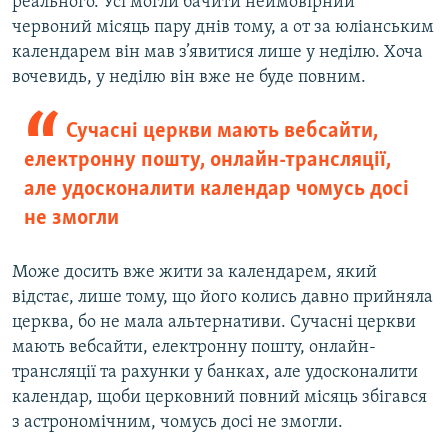
реального. Усі могли бачити неймовірний
червоний місяць пару днів тому, а от за юліанським
календарем він мав з’явитися лише у неділю. Хоча
вочевидь, у неділю він вже не буде повним.
Сучасні церкви мають вебсайти,
електронну пошту, онлайн-трансляції,
але удосконалити календар чомусь досі
не змогли
Може досить вже жити за календарем, який
відстає, лише тому, що його колись давно прийняла
церква, бо не мала альтернативи. Сучасні церкви
мають вебсайти, електронну пошту, онлайн-
трансляції та рахунки у банках, але удосконалити
календар, щоби церковний повний місяць збігався
з астрономічним, чомусь досі не змогли.