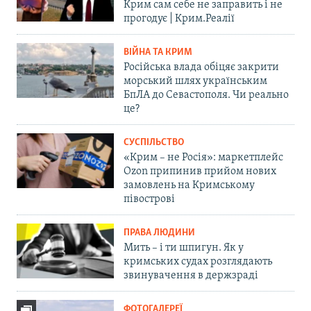
Крим сам себе не заправить і не
прогодує | Крим.Реалії
ВІЙНА ТА КРИМ
Російська влада обіцяє закрити
морський шлях українським
БпЛА до Севастополя. Чи реально
це?
СУСПІЛЬСТВО
«Крим – не Росія»: маркетплейс
Ozon припинив прийом нових
замовлень на Кримському
півострові
ПРАВА ЛЮДИНИ
Мить – і ти шпигун. Як у
кримських судах розглядають
звинувачення в держзраді
ФОТОГАЛЕРЕЇ