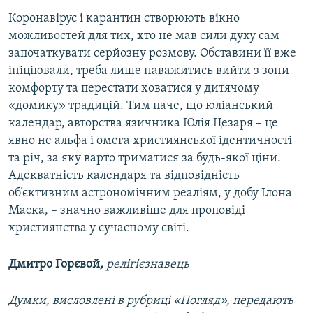
Коронавірус і карантин створюють вікно
можливостей для тих, хто не мав сили духу сам
започаткувати серйозну розмову. Обставини її вже
ініціювали, треба лише наважитись вийти з зони
комфорту та перестати ховатися у дитячому
«домику» традицій. Тим паче, що юліанський
календар, авторства язичника Юлія Цезаря – це
явно не альфа і омега християнської ідентичності
та річ, за яку варто триматися за будь-якої ціни.
Адекватність календаря та відповідність
об’єктивним астрономічним реаліям, у добу Ілона
Маска, – значно важливіше для проповіді
християнства у сучасному світі.
Дмитро Горєвой
,
релігієзнавець
Думки, висловлені в рубриці «Погляд», передають