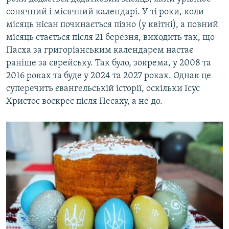
сонячний і місячний календарі. У ті роки, коли
місяць нісан починається пізно (у квітні), а повний
місяць стається після 21 березня, виходить так, що
Пасха за григоріанським календарем настає
раніше за єврейську. Так було, зокрема, у 2008 та
2016 роках та буде у 2024 та 2027 роках. Однак це
суперечить євангельській історії, оскільки Ісус
Христос воскрес після Песаху, а не до.