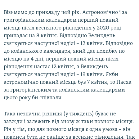
Візьмемо до прикладу цей рік. Астрономічно і за
григоріанським календарем перший повний
місяць після весняного рівнодення у 2020 році
припадає на 8 квітня. Відповідно Великдень
святкується наступної неділі – 12 квітня. Відповідно
до юліанського календаря, який дає похибку по
місяцю на 4 дні, перший повний місяць після
рівнодення настає 12 квітня, а Великдень
святкується наступної неділі – 19 квітня. Якби
астрономічно повний місяць був 7 квітня, то Пасха
за григоріанським та юліанським календарями
цього року би співпали.
Така незначна різниця (у тиждень) буває не
завжди і залежить від знову ж таки повного місяця.
Річ у тім, що для повного місяця є одна умова – він
повинен бути не раніше за весняне рівнодення. Так