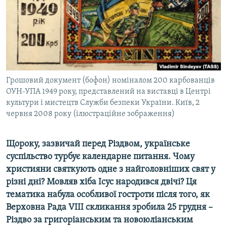
ВІДЕОУРОКИ «ELIFBE»
Русский
СВІДЧЕННЯ ОКУПАЦІЇ
Qırımtatar
УКРАЇНСЬКА ПРОБЛЕМА КРИМУ
ДОЛУЧАЙСЯ!
ІНФОГРАФІКА
Грошовий документ (бофон) номіналом 200 карбованців
ОУН-УПА 1949 року, представлений на виставці в Центрі
культури і мистецтв Служби безпеки України. Київ, 2
Усі сайти RFE/RL
червня 2008 року (ілюстраційне зображення)
Щороку, зазвичай перед Різдвом, українське
суспільство турбує календарне питання. Чому
християни святкують одне з найголовніших свят у
різні дні? Мовляв хіба Ісус народився двічі? Ця
тематика набула особливої гостроти після того, як
Верховна Рада VIII скликання зробила 25 грудня –
Різдво за григоріанським та новоюліанським