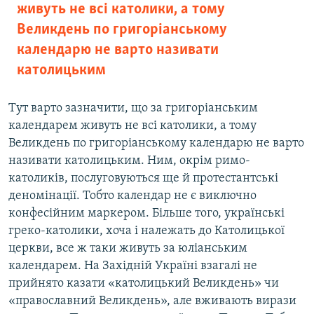
живуть не всі католики, а тому
Великдень по григоріанському
календарю не варто називати
католицьким
Тут варто зазначити, що за григоріанським
календарем живуть не всі католики, а тому
Великдень по григоріанському календарю не варто
називати католицьким. Ним, окрім римо-
католиків, послуговуються ще й протестантські
деномінації. Тобто календар не є виключно
конфесійним маркером. Більше того, українські
греко-католики, хоча і належать до Католицької
церкви, все ж таки живуть за юліанським
календарем. На Західній Україні взагалі не
прийнято казати «католицький Великдень» чи
«православний Великдень», але вживають вирази