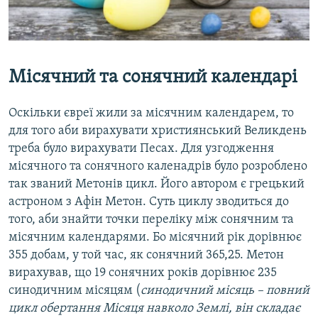
Місячний та сонячний календарі
Оскільки євреї жили за місячним календарем, то
для того аби вирахувати християнський Великдень
треба було вирахувати Песах. Для узгодження
місячного та сонячного каленадрів було розроблено
так званий Метонів цикл. Його автором є грецький
астроном з Афін Метон. Суть циклу зводиться до
того, аби знайти точки переліку між сонячним та
місячним календарями. Бо місячний рік дорівнює
355 добам, у той час, як сонячний 365,25. Метон
вирахував, що 19 сонячних років дорівнює 235
синодичним місяцям (
синодичний місяць – повний
цикл обертання Місяця навколо Землі, він складає