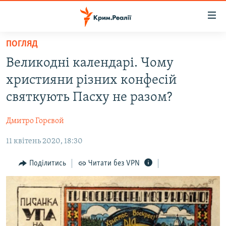
Доступність
посилання
Перейти
ПОГЛЯД
до
НОВИНИ
Великодні календарі. Чому
основного
ВОДА.КРИМ
матеріалу
християни різних конфесій
ВІДЕО ТА ФОТО
Перейти
святкують Пасху не разом?
до
ПОЛІТИКА
основної
Дмитро Горєвой
БЛОГИ
навігації
Перейти
11 квітень 2020, 18:30
ПОГЛЯД
до
ІНТЕРВ'Ю
Поділитись
Читати без VPN
пошуку
ВСЕ ЗА ДЕНЬ
СПЕЦПРОЕКТИ
ЯК ОБІЙТИ БЛОКУВАННЯ
ДЕПОРТАЦІЯ