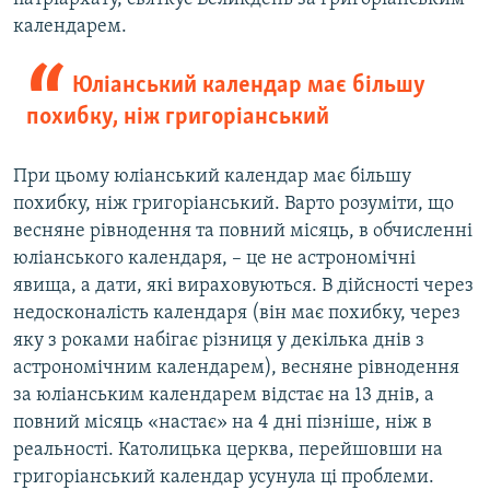
календарем.
Юліанський календар має більшу
похибку, ніж григоріанський
При цьому юліанський календар має більшу
похибку, ніж григоріанський. Варто розуміти, що
весняне рівнодення та повний місяць, в обчисленні
юліанського календаря, – це не астрономічні
явища, а дати, які вираховуються. В дійсності через
недосконалість календаря (він має похибку, через
яку з роками набігає різниця у декілька днів з
астрономічним календарем), весняне рівнодення
за юліанським календарем відстає на 13 днів, а
повний місяць «настає» на 4 дні пізніше, ніж в
реальності. Католицька церква, перейшовши на
григоріанський календар усунула ці проблеми.