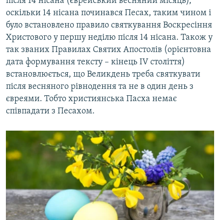
після 14 нісана (єврейський весняний місяць),
оскільки 14 нісана починався Песах, таким чином і
було встановлено правило святкування Воскресіння
Христового у першу неділю після 14 нісана. Також у
так званих Правилах Святих Апостолів (орієнтовна
дата формування тексту – кінець IV століття)
встановлюється, що Великдень треба святкувати
після весняного рівнодення та не в один день з
євреями. Тобто християнська Пасха немає
співпадати з Песахом.