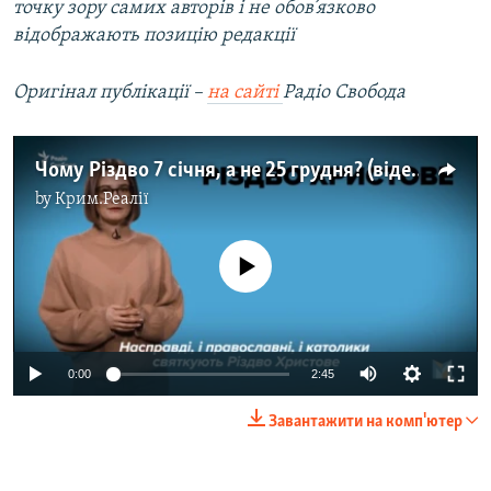
точку зору самих авторів і не обов’язково
відображають позицію редакції
Оригінал публікації –
на сайті
Радіо Свобода
Чому Різдво 7 січня, а не 25 грудня? (відео)
by
Крим.Реалії
No media source currently available
0:00
2:45
Завантажити на комп'ютер