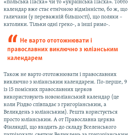
«польська Пасха» чи то «українська Пасха». Тобто
календар вже стає етнічною відмінністю, бо ж, що
галичани (у переважній більшості), що поляки –
католики. Тільки одні греко-, а інші римо-.
Не варто ототожнювати і
православних виключно з юліанським
календарем
Також не варто ототожнювати і православних
виключно з юліанським календарем. По-перше, 9
із 15 помісних православних церков
використовують новоюліанський календар (це
коли Різдво співпадає з григоріанським, а
Великдень з юліанським). Решта користується
просто юліанським. А от Православна церква
Фінляндії, що входить до складу Вселенського
патріархату, святкує Великдень за григоріанським