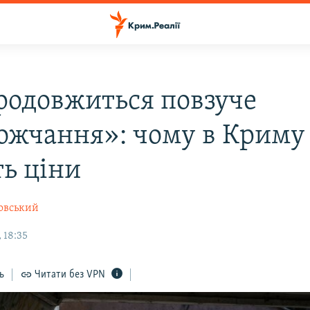
родовжиться повзуче
ожчання»: чому в Криму
ть ціни
овський
 18:35
ь
Читати без VPN