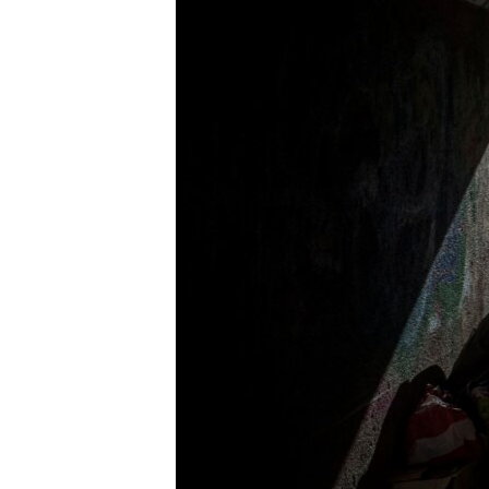
ВІДЕОУРОКИ «ELIFBE»
СВІДЧЕННЯ ОКУПАЦІЇ
УКРАЇНСЬКА ПРОБЛЕМА КРИМУ
ІНФОГРАФІКА