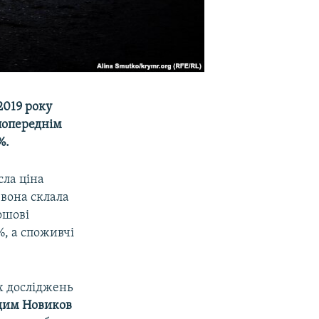
2019 року
 попереднім
%.
сла ціна
 вона склала
ошові
, а споживчі
х досліджень
дим Новиков