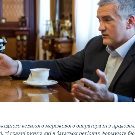
жодного великого мережевого оператора ні з продовольс
ті, ті гравці ринку, які в багатьох регіонах формують бю