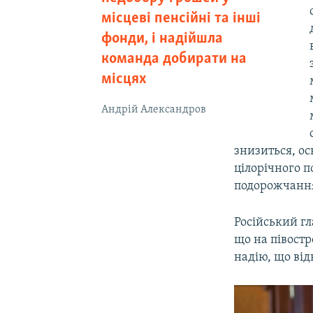
місцеві пенсійні та інші
фонди, і надійшла
команда добирати на
місцях
Андрій Александров
знизиться, ос
цілорічного п
подорожчання
Російський г
що на півостр
надію, що ві