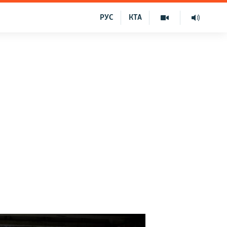
РУС
КТА