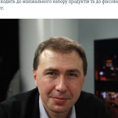
ходить до мінімального набору продуктів та до фіксов
уг.