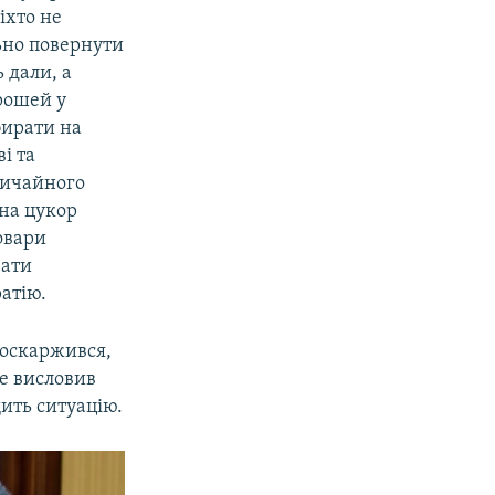
іхто не
ьно повернути
 дали, а
грошей у
бирати на
і та
вичайного
 на цукор
овари
вати
атію.
поскаржився,
ле висловив
ить ситуацію.