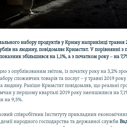
мального набору продуктів у Криму наприкінці травня 
ублів на людину, повідомляє Кримстат. У порівнянні з
показник збільшився на 1,1%, а з початком року ‒ на 7,7
ідно з опублікованим звітом, із початку року на 3,2% зро
абору споживчих товарів та послуг ‒ у травні 2019 року
 на людину. Раніше Кримстат повідомляв, що реальні гр
мчан у першому кварталі 2019 року зменшилися на 7,1%
и на 9,5%.
овий співробітник Інституту прикладних економічни
адемії народного господарства та державної служби
Ва