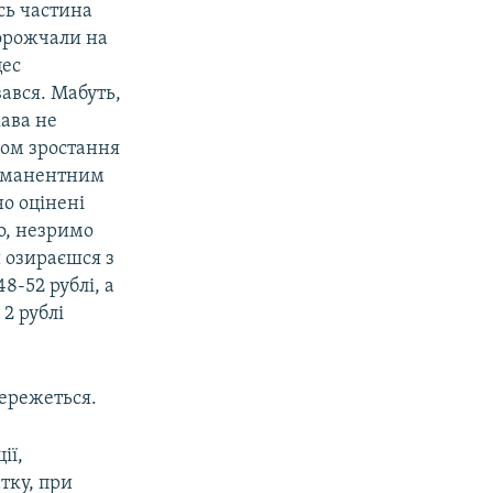
ась частина
дорожчали на
цес
ався. Мабуть,
ава не
ком зростання
перманентним
о оцінені
о, незримо
и озираєшся з
8-52 рублі, а
 2 рублі
бережеться.
ії,
атку, при