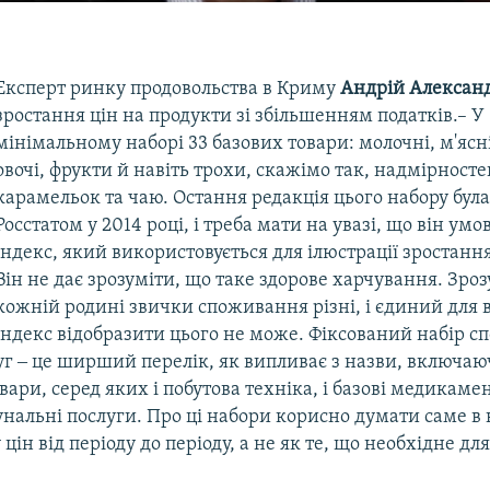
в
​Експерт ринку продовольства в Криму
Андрій Алексан
зростання цін на продукти зі збільшенням податків.– У
мінімальному наборі 33 базових товари: молочні, м'ясн
овочі, фрукти й навіть трохи, скажімо так, надмірносте
карамельок та чаю. Остання редакція цього набору бул
Росстатом у 2014 році, і треба мати на увазі, що він ум
індекс, який використовується для ілюстрації зростання 
Він не дає зрозуміти, що таке здорове харчування. Зроз
кожній родині звички споживання різні, і єдиний для в
індекс відобразити цього не може. Фіксований набір 
луг ‒ це ширший перелік, як випливає з назви, включаю
ари, серед яких і побутова техніка, і базові медикаменти
нальні послуги. Про ці набори корисно думати саме в 
цін від періоду до періоду, а не як те, що необхідне дл