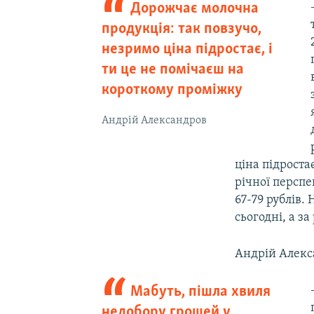
Дорожчає молочна
продукція: так повзучо,
незримо ціна підростає, і
ти це не помічаєш на
короткому проміжку
Андрій Александров
ціна підроста
річної перспе
67-79 рублів. 
сьогодні, а за 
Андрій Алекс
Мабуть, пішла хвиля
недобору грошей у