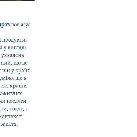
дров
пов'язує
і продукти,
й у вигляді
а ухвалена
овний, що це
цін у країні.
уміло, що в
сієї країни
споживчих
чи послуги.
, і одяг, і
контексті
я життя.