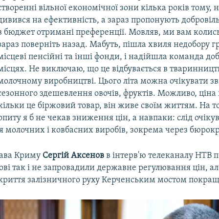
створенні вільної економічної зони кілька років тому, н
дивився на ефективність, а зараз пропонують добровіл
в бюджет отримані преференції. Мовляв, ми вам колись
зараз поверніть назад. Мабуть, пішла хвиля недобору 
місцеві пенсійні та інші фонди, і надійшла команда до
місцях. Не виключаю, що це відбувається в тваринництв
молочному виробництві. Цього літа можна очікувати з
сезонного здешевлення овочів, фруктів. Можливо, ціна
кільки це біржовий товар, він живе своїм життям. На т
опиту я б не чекав зниження цін, а навпаки: слід очіку
 молочних і ковбасних виробів, зокрема через бюрокр
лава Криму
Сергій Аксенов
в інтерв'ю телеканалу НТВ 
ові так і не запровадили державне регулювання цін, а
дкриття залізничного руху Керченським мостом покращ