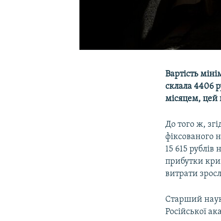
Вартість міні
склала 4406 р
місяцем, цей 
До того ж, зг
фіксованого н
15 615 рублів
прибутки кри
витрати зросл
Старший наук
Російської ак