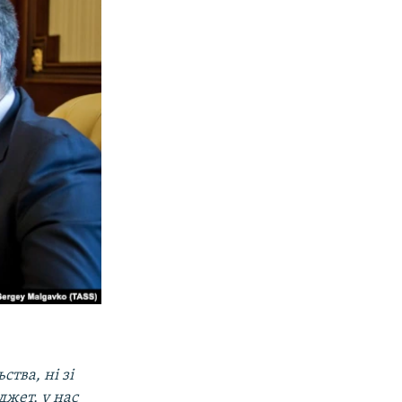
тва, ні зі
джет, у нас