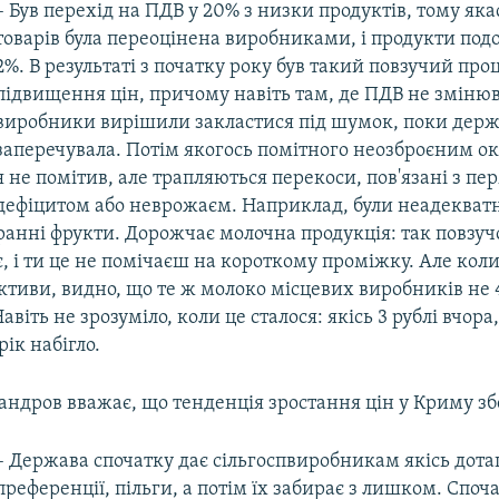
– Був перехід на ПДВ у 20% з низки продуктів, тому як
товарів була переоцінена виробниками, і продукти по
2%. В результаті з початку року був такий повзучий про
підвищення цін, причому навіть там, де ПДВ не змінюв
виробники вирішили закластися під шумок, поки держ
заперечувала. Потім якогось помітного неозброєним о
я не помітив, але трапляються перекоси, пов'язані з 
дефіцитом або неврожаєм. Наприклад, були неадекватн
ранні фрукти. Дорожчає молочна продукція: так повзуч
є, і ти це не помічаєш на короткому проміжку. Але кол
ктиви, видно, що те ж молоко місцевих виробників не 4
Навіть не зрозуміло, коли це сталося: якісь 3 рублі вчора,
рік набігло.
андров вважає, що тенденція зростання цін у Криму з
– Держава спочатку дає сільгоспвиробникам якісь дотац
преференції, пільги, а потім їх забирає з лишком. Споч